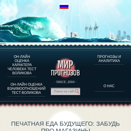
----
ОН-ЛАЙН
ПРОГНОЗЫ И
О ПРОГРАММЕ
ОЦЕНКА
АНАЛИТИКА
ХАРАКТЕРА
ОЦЕНКА ХАРАКТЕРA ЧЕЛОВЕКА
ЧЕЛОВЕКА ТЕСТ
ОЦЕНКА ХАРАКТЕРА ВЫДАЮЩИХСЯ ЛИЧНОСТЕЙ
ВОЛИКОВА
О ПРОГРАММЕ
· SINCE. 2004 ·
ОН-ЛАЙН ОЦЕНКА
О НАС
ТЕСТ НА СОВМЕСТИМОСТЬ ВОЛИКОВА
ВЗАИМООТНОШЕНИЙ
ТЕСТ ВОЛИКОВА
ПРОГНОЗЫ И АНАЛИТИКА
ПЕЧАТНАЯ ЕДА БУДУЩЕГО: ЗАБУДЬ
ПРО МАГАЗИНЫ