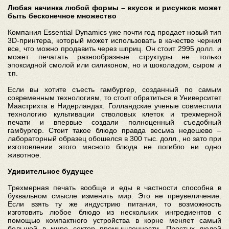
Любая начинка любой формы – вкусов и рисунков может
быть бесконечное множество
Компания Essential Dynamics уже почти год продает новый тип
3D-принтера, который может использовать в качестве чернил
все, что можно продавить через шприц. Он стоит 2995 долл. и
может печатать разнообразные структуры не только
эпоксидной смолой или силиконом, но и шоколадом, сыром и
т.п.
Если вы хотите съесть гамбургер, созданный по самым
современным технологиям, то стоит обратиться в Университет
Маастрихта в Нидерландах. Голландские ученые совместили
технологию культивации стволовых клеток и трехмерной
печати и впервые создали полноценный съедобный
гамбургер. Стоит такое блюдо правда весьма недешево –
лабораторный образец обошелся в 300 тыс. долл., но зато при
изготовлении этого мясного блюда не погибло ни одно
животное.
Удивительное будущее
Трехмерная печать вообще и еды в частности способна в
буквальном смысле изменить мир. Это не преувеличение.
Если взять ту же индустрию питания, то возможность
изготовить любое блюдо из нескольких ингредиентов с
помощью компактного устройства в корне меняет самый
большой в мире сектор промышленности. Простых людей