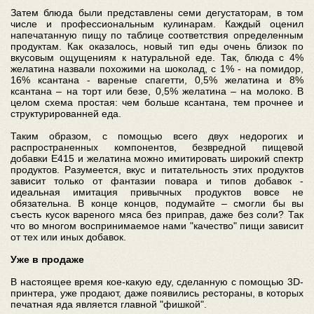
Затем блюда были представлены семи дегустаторам, в том
числе и профессиональным кулинарам. Каждый оценил
напечатанную пищу по таблице соответствия определенным
продуктам. Как оказалось, новый тип еды очень близок по
вкусовым ощущениям к натуральной еде. Так, блюда с 4%
желатина назвали похожими на шоколад, с 1% - на помидор,
16% ксантана - вареные спагетти, 0,5% желатина и 8%
ксантана – на торт или безе, 0,5% желатина – на молоко. В
целом схема простая: чем больше ксантана, тем прочнее и
структурированней еда.
Таким образом, с помощью всего двух недорогих и
распространенных компонентов, безвредной пищевой
добавки Е415 и желатина можно имитировать широкий спектр
продуктов. Разумеется, вкус и питательность этих продуктов
зависит только от фантазии повара и типов добавок -
идеальная имитация привычных продуктов вовсе не
обязательна. В конце концов, подумайте – смогли бы вы
съесть кусок вареного мяса без приправ, даже без соли? Так
что во многом воспринимаемое нами "качество" пищи зависит
от тех или иных добавок.
Уже в продаже
В настоящее время кое-какую еду, сделанную с помощью 3D-
принтера, уже продают, даже появились рестораны, в которых
печатная яда является главной "фишкой".