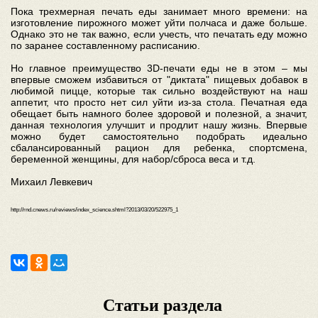
Пока трехмерная печать еды занимает много времени: на
изготовление пирожного может уйти полчаса и даже больше.
Однако это не так важно, если учесть, что печатать еду можно
по заранее составленному расписанию.
Но главное преимущество 3D-печати еды не в этом – мы
впервые сможем избавиться от "диктата" пищевых добавок в
любимой пицце, которые так сильно воздействуют на наш
аппетит, что просто нет сил уйти из-за стола. Печатная еда
обещает быть намного более здоровой и полезной, а значит,
данная технология улучшит и продлит нашу жизнь. Впервые
можно будет самостоятельно подобрать идеально
сбалансированный рацион для ребенка, спортсмена,
беременной женщины, для набор/сброса веса и т.д.
Михаил Левкевич
http://rnd.cnews.ru/reviews/index_science.shtml?2013/03/20/522975_1
Статьи раздела