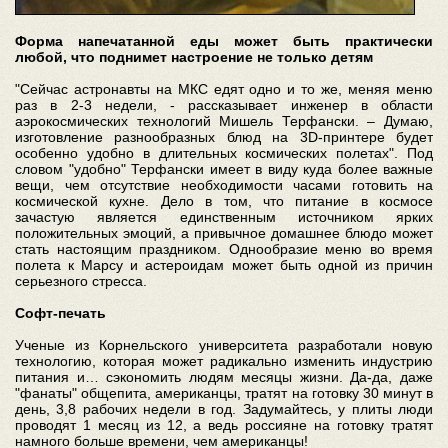
Форма напечатанной еды может быть практически
любой, что поднимет настроение не только детям
"Сейчас астронавты на МКС едят одно и то же, меняя меню
раз в 2-3 недели, - рассказывает инженер в области
аэрокосмических технологий Мишель Терфански. – Думаю,
изготовление разнообразных блюд на 3D-принтере будет
особенно удобно в длительных космических полетах". Под
словом "удобно" Терфански имеет в виду куда более важные
вещи, чем отсутствие необходимости часами готовить на
космической кухне. Дело в том, что питание в космосе
зачастую является единственным источником ярких
положительных эмоций, а привычное домашнее блюдо может
стать настоящим праздником. Однообразие меню во время
полета к Марсу и астероидам может быть одной из причин
серьезного стресса.
Софт-печать
Ученые из Корнельского университета разработали новую
технологию, которая может радикально изменить индустрию
питания и… сэкономить людям месяцы жизни. Да-да, даже
"фанаты" общепита, американцы, тратят на готовку 30 минут в
день, 3,8 рабочих недели в год. Задумайтесь, у плиты люди
проводят 1 месяц из 12, а ведь россияне на готовку тратят
намного больше времени, чем американцы!