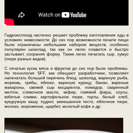
Гидроколлоид частично решает проблему изготовления еды в
условиях невесомости. До сих пор возможности печати пищи
были ограничены небольшим набором веществ, особенно
популярен шоколад, так как он легко плавится и быстро
застывает, сохраняя форму. Также легко печатать сыр, хумус
(пюре разных видов).
С печатью куска мяса и фруктов до сих пор были проблемы.
Но технология SFF, как обещают разработчики, позволяет
напечатать большой перечень блюд: шоколад, жареную рыба,
морковь, грибы, яблоко, вареную курицу, банан, вареные
макароны, свежий сыр моцарелла, помидор, сваренный
желток, сливочное масло, зефир, говяжий фарш, соусы,
взбитые сливки, картофельное пюре, торты, белый хлеб,
кукурузную кашу, пудинг, замешанное тесто, яблочное пюре,
молоко, мороженое, щербет, молотый кофе и др.