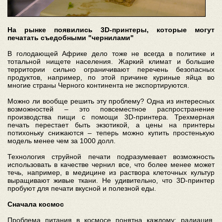
На рынке появились 3D-принтеры, которые могут
печатать съедобными "чернилами"
В голодающей Африке дело тоже не всегда в политике и
тотальной нищете населения. Жаркий климат и большие
территории сильно ограничивают перечень безопасных
продуктов, например, по этой причине куриные яйца во
многие страны Черного континента не экспортируются.
Можно ли вообще решить эту проблему? Одна из интересных
возможностей – это повсеместное распространение
производства пищи с помощи 3D-принтера. Трехмерная
печать перестает быть экзотикой, а цены на принтеры
потихоньку снижаются – теперь можно купить простенькую
модель менее чем за 1000 долл.
Технология струйной печати подразумевает возможность
использовать в качестве чернил все, что более менее может
течь, например, в медицине из раствора клеточных культур
выращивают живые ткани. Не удивительно, что 3D-принтер
пробуют для печати вкусной и полезной еды.
Сначала космос
Проблема питания в космосе понятна каждому: радиация,