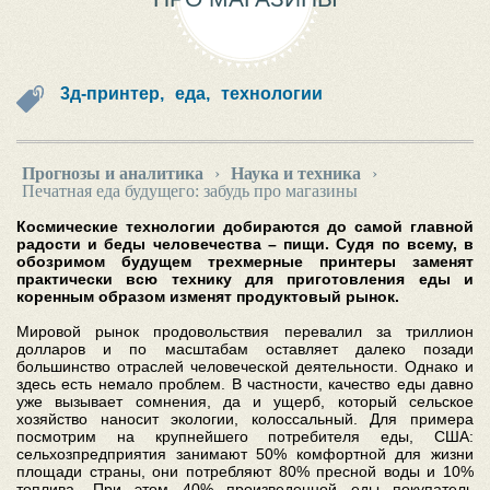
3д-принтер,
еда,
технологии
Прогнозы и аналитика
›
Наука и техника
›
Печатная еда будущего: забудь про магазины
Космические технологии добираются до самой главной
радости и беды человечества – пищи. Судя по всему, в
обозримом будущем трехмерные принтеры заменят
практически всю технику для приготовления еды и
коренным образом изменят продуктовый рынок.
Мировой рынок продовольствия перевалил за триллион
долларов и по масштабам оставляет далеко позади
большинство отраслей человеческой деятельности. Однако и
здесь есть немало проблем. В частности, качество еды давно
уже вызывает сомнения, да и ущерб, который сельское
хозяйство наносит экологии, колоссальный. Для примера
посмотрим на крупнейшего потребителя еды, США:
сельхозпредприятия занимают 50% комфортной для жизни
площади страны, они потребляют 80% пресной воды и 10%
топлива. При этом 40% произведенной еды покупатель