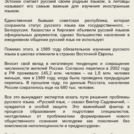
Эстонии считает русский своим родным языком, а литовцы
называют его самым важным для изучения иностранным
языком.
Единственная бывшая советская республика, которая
сохранила статус русского языка как государственного, –
Белоруссия. Казахстан и Киргизия объявили русский языком
официальных документов, однако большинство населения в
ежедневном общении русский язык не использует.
Помимо этого, в 1989 году обязательное изучение русского
языка в школах отменили в странах Восточной Европы.
Вносит свой вклад в негативную тенденцию и сокращение
численности жителей России. Согласно переписи в 2002 году
в РФ проживало 145,2 млн. человек – на 1,8 млн. человек
меньше, чем в 1989 году, когда была проведена предыдущая
перепись. В прошлом году, по данным Росстата, население
России сократилось еще на 680 тыс. человек.
Все это вынуждает экспертов искать пути решения проблемы
русского языка. «Русский язык, – сказал Виктор Садовничий, –
нуждается в особой защите. Это важнейший фактор в
процессе образования и подготовки специалистов,
неотделимых от проблематики формирования нового
общественного сознания молодежи как поколения без
комплексов неполноценности и предрассудков».