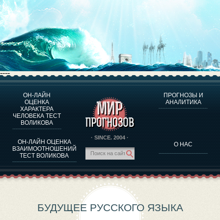
----
ОН-ЛАЙН
ПРОГНОЗЫ И
О ПРОГРАММЕ
ОЦЕНКА
АНАЛИТИКА
ХАРАКТЕРА
ОЦЕНКА ХАРАКТЕРA ЧЕЛОВЕКА
ЧЕЛОВЕКА ТЕСТ
ОЦЕНКА ХАРАКТЕРА ВЫДАЮЩИХСЯ ЛИЧНОСТЕЙ
ВОЛИКОВА
О ПРОГРАММЕ
· SINCE. 2004 ·
ОН-ЛАЙН ОЦЕНКА
О НАС
ТЕСТ НА СОВМЕСТИМОСТЬ ВОЛИКОВА
ВЗАИМООТНОШЕНИЙ
ТЕСТ ВОЛИКОВА
ПРОГНОЗЫ И АНАЛИТИКА
БУДУЩЕЕ РУССКОГО ЯЗЫКА