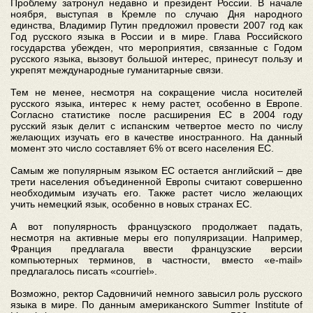
Проблему затронул недавно и президент России. В начале
ноября, выступая в Кремле по случаю Дня народного
единства, Владимир Путин предложил провести 2007 год как
Год русского языка в России и в мире. Глава Российского
государства убежден, что мероприятия, связанные с Годом
русского языка, вызовут большой интерес, принесут пользу и
укрепят международные гуманитарные связи.
Тем не менее, несмотря на сокращение числа носителей
русского языка, интерес к нему растет, особенно в Европе.
Согласно статистике после расширения ЕС в 2004 году
русский язык делит с испанским четвертое место по числу
желающих изучать его в качестве иностранного. На данный
момент это число составляет 6% от всего населения ЕС.
Самым же популярным языком ЕС остается английский – две
трети населения объединенной Европы считают совершенно
необходимым изучать его. Также растет число желающих
учить немецкий язык, особенно в новых странах ЕС.
А вот популярность французского продолжает падать,
несмотря на активные меры его популяризации. Например,
Франция предлагала ввести французские версии
компьютерных терминов, в частности, вместо «e-mail»
предлагалось писать «courriel».
Возможно, ректор Садовничий немного завысил роль русского
языка в мире. По данным американского Summer Institute of