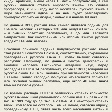
хинди, арабский, а еще через 15 лет – португальский, а сам
русский лишится статуса мирового языка». По словам
профессора, к 2025 году число носителей русского языка в
мире уменьшится вдвое и на нем будет разговаривать
примерно столько же людей, сколько и в начале ХХ века.
По данным ВВС, русский язык сейчас является родным для
164 млн. человек, из которых 130 млн. живут в России, 26 млн.
– в бывших советских республиках, а 7,5 млн. являются
эмигрантами. Как иностранным или вторым языком русским
владеют 114 млн. человек.
Основной причиной падения популярности русского языка
стал развал Советского Союза и, соответственно, сокращение
преподавания русского языка в школах бывших советских
республик. Например, по данным Центра демографии и
экологии человека Российской академии наук, перед
распадом СССР в 14 республиках, кроме РСФСР, говорили на
русском около 120 млн. человек при численности населения
139 млн. Сейчас свободно по-русски изъясняются только 63
млн. жителей бывших республик, еще около 40 млн. знают
язык на базовом уровне.
Со времен распада СССР в балтийских странах количество
русскоязычных школ уменьшилось больше чем в 2 раза – с 20
тыс. в 1989 году до 7,5 тыс. в 2004-м. А в некоторых странах
таких школ вовсе не осталось. Тем не менее, согласно опросу,
проведенному в ЕС, пятая часть всего населения Латвии и