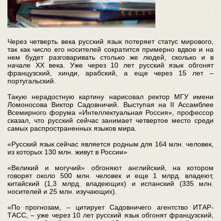
Через четверть века русский язык потеряет статус мирового,
так как число его носителей сократится примерно вдвое и на
нем будет разговаривать столько же людей, сколько и в
начале ХХ века. Уже через 10 лет русский язык обгонят
французский, хинди, арабский, а еще через 15 лет –
португальский.
Такую нерадостную картину нарисовал ректор МГУ имени
Ломоносова Виктор Садовничий. Выступая на II Ассамблее
Всемирного форума «Интеллектуальная Россия», профессор
сказал, что русский сейчас занимает четвертое место среди
самых распространенных языков мира.
«Русский язык сейчас является родным для 164 млн. человек,
из которых 130 млн. живут в России»
«Великий и могучий» обгоняют английский, на котором
говорят около 500 млн. человек и еще 1 млрд. владеют,
китайский (1,3 млрд. владеющих) и испанский (335 млн.
носителей и 25 млн. изучающих).
«По прогнозам, – цитирует Садовничего агентство ИТАР-
ТАСС, – уже через 10 лет русский язык обгонят французский,