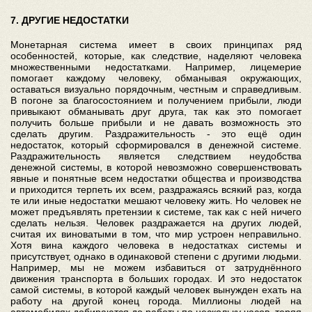
7. ДРУГИЕ НЕДОСТАТКИ
Монетарная система имеет в своих принципах ряд
особенностей, которые, как следствие, наделяют человека
множественными недостатками. Например, лицемерие
помогает каждому человеку, обманывая окружающих,
оставаться визуально порядочным, честным и справедливым.
В погоне за благосостоянием и получением прибыли, люди
привыкают обманывать друг друга, так как это помогает
получить больше прибыли и не давать возможность это
сделать другим. Раздражительность - это ещё один
недостаток, который сформировался в денежной системе.
Раздражительность является следствием неудобства
денежной системы, в которой невозможно совершенствовать
явные и понятные всем недостатки общества и производства
и приходится терпеть их всем, раздражаясь всякий раз, когда
те или иные недостатки мешают человеку жить. Но человек не
может предъявлять претензии к системе, так как с ней ничего
сделать нельзя. Человек раздражается на других людей,
считая их виноватыми в том, что мир устроен неправильно.
Хотя вина каждого человека в недостатках системы и
присутствует, однако в одинаковой степени с другими людьми.
Например, мы не можем избавиться от затруднённого
движения транспорта в больших городах. И это недостаток
самой системы, в которой каждый человек вынужден ехать на
работу на другой конец города. Миллионы людей на