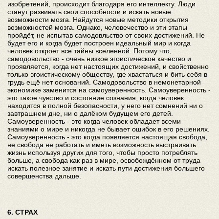
изобретений, происходит благодаря его интеллекту. Люди
станут развивать свои способности и искать новые
возможности мозга. Найдутся новые методики открытия
возможностей мозга. Однако, человечество и эти этапы
пройдёт, не испытав самодовльство от своих достижений. Не
будет его и когда будет построен идеальный мир и когда
человек откроет все тайны вселенной. Потому что,
самодовольство - очень низкое эгоистическое качество и
проявляется, когда нет настоящих достижений, и свойственно
только эгоистическому обществу, где хвастаться и бить себя в
грудь ещё нет оснований. Самодовольство в немонетарной
экономике заменится на самоуверенность. Самоуверенность -
это такое чувство и состояние сознания, когда человек
находится в полной безопасности, у него нет сомнений ни о
завтрашнем дне, ни о далёком будущем его детей.
Самоуверенность - это когда человек обладает всеми
знаниями о мире и никогда не бывает ошибок в его решениях.
Самоуверенность - это когда появляется настоящая свобода,
не свобода не работать и иметь возможность выстраивать
жизнь используя других для того, чтобы просто потреблять
больше, а свобода как раз в мире, освобождённом от труда
искать полезное занятие и искать пути достижения большего
совершенства дальше.
6. СТРАХ