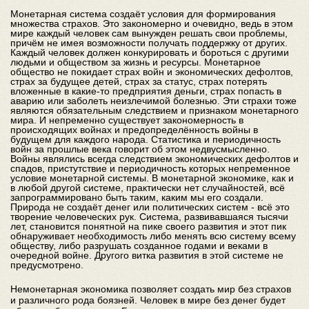
Монетарная система создаёт условия для формирования
множества страхов. Это закономерно и очевидно, ведь в этом
мире каждый человек сам вынужден решать свои проблемы,
причём не имея возможности получать поддержку от других.
Каждый человек должен конкурировать и бороться с другими
людьми и обществом за жизнь и ресурсы. Монетарное
общество не покидает страх войн и экономических дефолтов,
страх за будущее детей, страх за статус, страх потерять
вложенные в какие-то предприятия деньги, страх попасть в
аварию или заболеть неизлечимой болезнью. Эти страхи тоже
являются обязательным следствием и признаком монетарного
мира. И непременно существует закономерность в
происходящих войнах и предопределённость войны в
будущем для каждого народа. Статистика и периодичность
войн за прошлые века говорит об этом недвусмысленно.
Войны являлись всегда следствием экономических дефолтов и
спадов, пристутствие и периодичность которых непременное
условие монетарной системы. В монетарной экономике, как и
в любой другой системе, практически нет случайностей, всё
запрограммировано быть таким, каким мы его создали.
Природа не создаёт денег или политических систем - всё это
творение человеческих рук. Система, развивавшаяся тысячи
лет, становится понятной на пике своего развития и этот пик
обнаруживает необходимость либо менять всю систему всему
обществу, либо разрушать созданное годами и веками в
очередной войне. Другого витка развития в этой системе не
предусмотрено.
Немонетарная экономика позволяет создать мир без страхов
и различного рода боязней. Человек в мире без денег будет