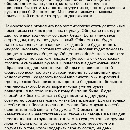
оберегающим наши деньги, которые без равнодушия
пришлось бы тратить на сотни неудачников, протянувших свои
руки с просьбой о помощи. Мы ничем никому не можем
помочь в той системе которую поддерживаем.
Немонетарная экономика поможет человеку стать деятельным
помщником всех потерпевших неудачу. Общество никому не
даст остаться водиночку со своей бедой. Если у человека
сгорел дом, ему тут же дадут новый. Общество не будет
жалеть холодных стен кирпичных зданий, но будет ценить
каждого человека, потому что каждый человек будет помогать
процветать всему обществу. Общество соберёт по земле всех
валяющихся по свалкам нищих и убогих, но с человеческой
головой и сильными руками. Общество им даст жильё, даст
образование, даст много вкусной еды и красивых вещей.
Общество всех поставит в строй исполнять священный долг
человечества - создавать новый мир счастливый и красивый,
где не должно быть никого голодного и бездомного, больного
или несчастного. В этом мире никогда уже не будет
равнодушия по отношению к кому бы то ни было. Люди
спокойно и без хвастовства будут помогать друг другу
совместно создавать новую жизнь без трагедий. Думать только
о себе станет бессмысленно и нелепо. Зачем думать о себе
если итак целый мир о тебе думает? Эгоизм станет
немыслимым и неестественным, также как сегодня в наши дни
неестественно и глупо помогать чем то существенным другим
людям. Если в капиталистической системе невозможно и
подумать о том, чтобы подарить своему соседу на день