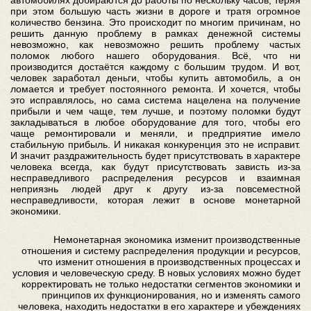
автомобилях добираются до работы по нескольку часов, теряя
при этом большую часть жизни в дороге и тратя огромное
количество бензина. Это происходит по многим причинам, но
решить данную проблему в рамках денежной системы
невозможно, как невозможно решить проблему частых
поломок любого нашего оборудования. Всё, что ни
производится достаётся каждому с большим трудом. И вот,
человек заработал деньги, чтобы купить автомобиль, а он
ломается и требует постоянного ремонта. И хочется, чтобы
это исправлялось, но сама система нацелена на получение
прибыли и чем чаще, тем лучше, и поэтому поломки будут
закладываться в любое оборудование для того, чтобы его
чаще ремонтировали и меняли, и предприятие имело
стабильную прибыль. И никакая конкуренция это не исправит.
И значит раздражительность будет присутствовать в характере
человека всегда, как будут присутствовать зависть из-за
несправедливого распределения ресурсов и взаимная
неприязнь людей друг к другу из-за повсеместной
несправедливости, которая лежит в основе монетарной
экономики.
Немонетарная экономика изменит производственные
отношения и систему распределения продукции и ресурсов,
что изменит отношения в производственных процессах и
условия и человеческую среду. В новых условиях можно будет
корректировать не только недостатки сегментов экономики и
принципов их функционирования, но и изменять самого
человека, находить недостатки в его характере и убеждениях