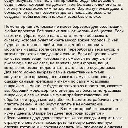
будут покупать и мы получим прибыль. Ведь чем дешевле
будет товар, который мы делаем, тем больше людей его купит,
потому что мы экономим на зарплате. Зарплату нельзя давать
большую, этого не позволяет делать наша система. Она
создана, чтобы все жили плохо и всем было плохо.
Немонетарная экономика не имеет барьеров для реализации
любых проектов. Всё зависит лишь от желаний общества. Если
вы хотите убрать мусор на планете, можно образовать
систему, которая будет убирать мусор вокруг городов. В ней
будет достаточно людей и техники, чтобы поставить
мобильный завод возле свалки и переработать весь мусор и
затем переехать к следующей свалке. Если общество хочет
качественные вещи, которые не ломаются не рвутся, не
ржавеют, не пачкаются, не теряют цвет и форму, вещи,
которые не имеют недостатки, то это вполне осуществимо.
Для этого можно выбрать самые качественные ткани,
запустить их в производство и сшить самую качественную
одежду самыми крепкими нитками по самым красивым
выкройкам. - Никто не будет делать это за просто так, скажете
вы. Хороший модельер не станет делать бесплатно красивые
выкройки, а самые лучшие ткани требуют качественной
обработки и труда многих рабочих. Всем этим рабочим нужно
платить деньги. А что будут платить в немонетарной
экономике, если нет денег? - В немонетарной экономике не
нужны деньги. В мире без денег все люди трудятся и
обеспечивают друг друга: трудятся животноводы и кормят всю
страну и очень хотят посмотреть на новую качественную
одежду, которые мы должны сделать. Мы произведём одежды