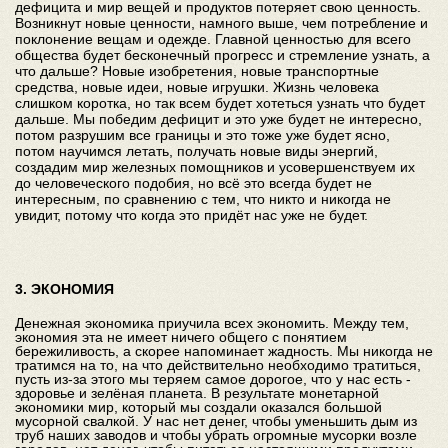
дефицита и мир вещей и продуктов потеряет свою ценность.
Возникнут новые ценности, намного выше, чем потребление и
поклонение вещам и одежде. Главной ценностью для всего
общества будет бесконечный прогресс и стремление узнать, а
что дальше? Новые изобретения, новые транспортные
средства, новые идеи, новые игрушки. Жизнь человека
слишком коротка, но так всем будет хотеться узнать что будет
дальше. Мы победим дефицит и это уже будет не интересно,
потом разрушим все границы и это тоже уже будет ясно,
потом научимся летать, получать новые виды энергий,
создадим мир железных помощников и усовершенствуем их
до человеческого подобия, но всё это всегда будет не
интересным, по сравнению с тем, что никто и никогда не
увидит, потому что когда это придёт нас уже не будет.
3. ЭКОНОМИЯ
Денежная экономика приучила всех экономить. Между тем,
экономия эта не имеет ничего общего с понятием
бережиливость, а скорее напоминает жадность. Мы никогда не
тратимся на то, на что действительно необходимо тратиться,
пусть из-за этого мы теряем самое дорогое, что у нас есть -
здоровье и зелёная планета. В результате монетарной
экономики мир, который мы создали оказался большой
мусорной свалкой. У нас нет денег, чтобы уменьшить дым из
труб наших заводов и чтобы убрать огромные мусорки возле