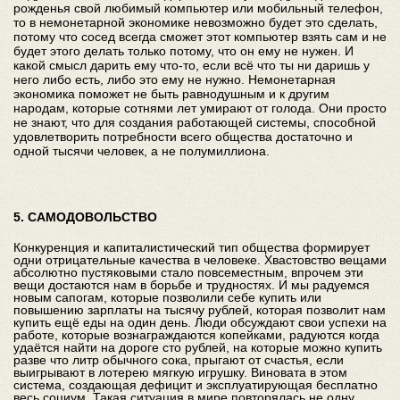
рожденья свой любимый компьютер или мобильный телефон,
то в немонетарной экономике невозможно будет это сделать,
потому что сосед всегда сможет этот компьютер взять сам и не
будет этого делать только потому, что он ему не нужен. И
какой смысл дарить ему что-то, если всё что ты ни даришь у
него либо есть, либо это ему не нужно. Немонетарная
экономика поможет не быть равнодушным и к другим
народам, которые сотнями лет умирают от голода. Они просто
не знают, что для создания работающей системы, способной
удовлетворить потребности всего общества достаточно и
одной тысячи человек, а не полумиллиона.
5. САМОДОВОЛЬСТВО
Конкуренция и капиталистический тип общества формирует
одни отрицательные качества в человеке. Хвастовство вещами
абсолютно пустяковыми стало повсеместным, впрочем эти
вещи достаются нам в борьбе и трудностях. И мы радуемся
новым сапогам, которые позволили себе купить или
повышению зарплаты на тысячу рублей, которая позволит нам
купить ещё еды на один день. Люди обсуждают свои успехи на
работе, которые вознаграждаются копейками, радуются когда
удаётся найти на дороге сто рублей, на которые можно купить
разве что литр обычного сока, прыгают от счастья, если
выигрывают в лотерею мягкую игрушку. Виновата в этом
система, создающая дефицит и эксплуатирующая бесплатно
весь социум. Такая ситуация в мире повторялась не одну