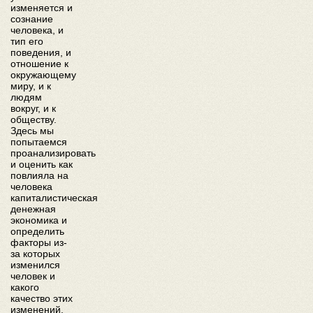
изменяется и
сознание
человека, и
тип его
поведения, и
отношение к
окружающему
миру, и к
людям
вокруг, и к
обществу.
Здесь мы
попытаемся
проанализировать
и оценить как
повлияла на
человека
капиталистическая
денежная
экономика и
определить
факторы из-
за которых
изменился
человек и
какого
качество этих
изменений.