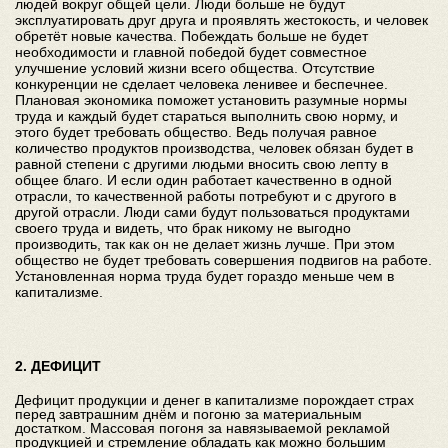
людей вокруг общей цели. Люди больше не будут
эксплуатировать друг друга и проявлять жестокость, и человек
обретёт новые качества. Побеждать больше не будет
необходимости и главной победой будет совместное
улучшение условий жизни всего общества. Отсутствие
конкуренции не сделает человека ленивее и беспечнее.
Плановая экономика поможет установить разумные нормы
труда и каждый будет стараться выполнить свою норму, и
этого будет требовать общество. Ведь получая равное
количество продуктов производства, человек обязан будет в
равной степени с другими людьми вносить свою лепту в
общее благо. И если один работает качественно в одной
отрасли, то качественной работы потребуют и с другого в
другой отрасли. Люди сами будут пользоваться продуктами
своего труда и видеть, что брак никому не выгодно
производить, так как он не делает жизнь лучше. При этом
общество не будет требовать совершения подвигов на работе.
Установленная норма труда будет гораздо меньше чем в
капитализме.
2. ДЕФИЦИТ
Дефицит продукции и денег в капитализме порождает страх
перед завтрашним днём и погоню за материальным
достатком. Массовая погоня за навязываемой рекламой
продукцией и стремление обладать как можно большим