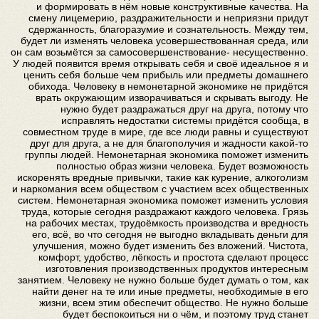
и формировать в нём новые конструктивные качества. На
смену лицемерию, раздражительности и неприязни придут
сдержанность, благоразумие и сознательность. Между тем,
будет ли изменять человека усовершествованная среда, или
он сам возьмётся за самосовершенствование- несущественно.
У людей появится время открывать себя и своё идеальное я и
ценить себя больше чем прибыль или предметы домашнего
обихода. Человеку в немонетарной экономике не придётся
врать окружающим изворачиваться и скрывать выгоду. Не
нужно будет раздражаться друг на друга, потому что
исправлять недостатки системы придётся сообща, в
совместном труде в мире, где все люди равны и существуют
друг для друга, а не для благополучия и жадности какой-то
группы людей. Немонетарная экономика поможет изменить
полностью образ жизни человека. Будет возможность
искоренять вредные привычки, такие как курение, алкоголизм
и наркомания всем обществом с участием всех общественных
систем. Немонетарная экономика поможет изменить условия
труда, которые сегодня раздражают каждого человека. Грязь
на рабочих местах, трудоёмкость производства и вредность
его, всё, во что сегодня не выгодно вкладывать деньги для
улучшения, можно будет изменить без вложений. Чистота,
комфорт, удобство, лёгкость и простота сделают процесс
изготовления производственных продуктов интересным
занятием. Человеку не нужно больше будет думать о том, как
найти денег на те или иные предметы, необходимые в его
жизни, всем этим обеспечит общество. Не нужно больше
будет беспокоиться ни о чём, и поэтому труд станет