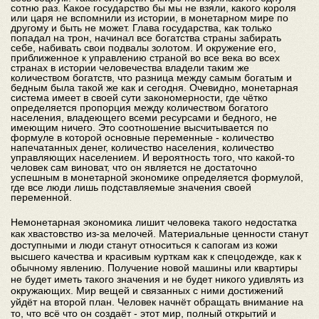
сотню раз. Какое государство бы мы не взяли, какого короля
или царя не вспомнили из истории, в монетарном мире по
другому и быть не может. Глава государства, как только
попадал на трон, начинал все богатства страны забирать
себе, набивать свои подвалы золотом. И окружение его,
приближенное к управлению страной во все века во всех
странах в истории человечества владели таким же
количеством богатств, что разница между самым богатым и
бедным была такой же как и сегодня. Очевидно, монетарная
система имеет в своей сути закономерности, где чётко
определяется пропорция между количеством богатого
населения, владеющего всеми ресурсами и бедного, не
имеющим ничего. Это соотношение высчитывается по
формуле в которой основные переменные - количество
напечатанных денег, количество населения, количество
управляющих населением. И вероятность того, что какой-то
человек сам виноват, что он является не достаточно
успешным в монетарной экономике определяется формулой,
где все люди лишь подставляемые значения своей
переменной.
Немонетарная экономика лишит человека такого недостатка
как хвастовство из-за мелочей. Материальные ценности станут
доступными и люди станут относиться к сапогам из кожи
высшего качества и красивым курткам как к спецодежде, как к
обычному явлению. Получение новой машины или квартиры
не будет иметь такого значения и не будет никого удивлять из
окружающих. Мир вещей и связанных с ними достижений
уйдёт на второй план. Человек начнёт обращать внимание на
то, что всё что он создаёт - этот мир, полный открытий и