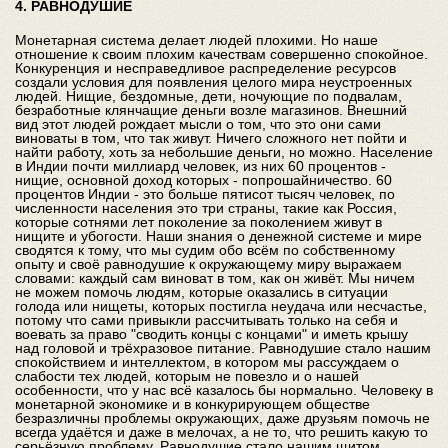
4. РАВНОДУШИЕ
Монетарная система делает людей плохими. Но наше
отношение к своим плохим качествам совершенно спокойное.
Конкуренция и несправедливое распределение ресурсов
создали условия для появления целого мира неустроенных
людей. Нищие, бездомные, дети, ночующие по подвалам,
безработные клянчащие деньги возле магазинов. Внешний
вид этот людей рождает мысли о том, что это они сами
виноваты в том, что так живут. Ничего сложного нет пойти и
найти работу, хоть за небольшие деньги, но можно. Население
в Индии почти миллиард человек, из них 60 процентов -
нищие, основной доход которых - попрошайничество. 60
процентов Индии - это больше пятисот тысяч человек, по
численности населения это три страны, такие как Россия,
которые сотнями лет поколение за поколением живут в
нищите и убогости. Наши знания о денежной системе и мире
сводятся к тому, что мы судим обо всём по собственному
опыту и своё равнодушие к окружающему миру выражаем
словами: каждый сам виноват в том, как он живёт. Мы ничем
не можем помочь людям, которые оказались в ситуации
голода или нищеты, которых постигла неудача или несчастье,
потому что сами привыкли рассчитывать только на себя и
воевать за право "сводить концы с концами" и иметь крышу
над головой и трёхразовое питание. Равнодушие стало нашим
спокойствием и интеллектом, в котором мы рассуждаем о
слабости тех людей, которым не повезло и о нашей
особенности, что у нас всё казалось бы нормально. Человеку в
монетарной экономике и в конкурирующем обществе
безразличны проблемы окружающих, даже друзьям помочь не
всегда удаётся и даже в мелочах, а не то, что решить какую то
серьёзную проблему. Равнодушие стало нашим щитом,