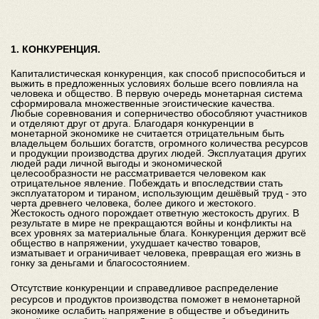
1. КОНКУРЕНЦИЯ.
Капиталистическая конкуренция, как способ приспособиться и
выжить в предложенных условиях больше всего повлияла на
человека и общество. В первую очередь монетарная система
сформировала множественные эгоистические качества.
Любые соревнования и соперничество обособляют участников
и отделяют друг от друга. Благодаря конкуренции в
монетарной экономике не считается отрицательным быть
владельцем больших богатств, огромного количества ресурсов
и продукции производства других людей. Эксплуатация других
людей ради личной выгоды и экономической
целесообразности не рассматривается человеком как
отрицательное явление. Побеждать и впоследствии стать
эксплуататором и тираном, использующим дешёвый труд - это
черта древнего человека, более дикого и жестокого.
Жестокость одного порождает ответную жестокость других. В
результате в мире не прекращаются войны и конфликты на
всех уровнях за материальные блага. Конкуренция держит всё
общество в напряжении, ухудшает качество товаров,
изматывает и ограничивает человека, превращая его жизнь в
гонку за деньгами и благосостоянием.
Отсутствие конкуренции и справедливое распределение
ресурсов и продуктов производства поможет в немонетарной
экономике ослабить напряжение в обществе и объединить