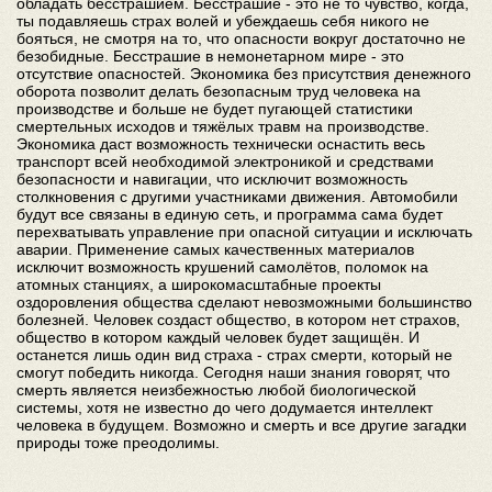
обладать бесстрашием. Бесстрашие - это не то чувство, когда,
ты подавляешь страх волей и убеждаешь себя никого не
бояться, не смотря на то, что опасности вокруг достаточно не
безобидные. Бесстрашие в немонетарном мире - это
отсутствие опасностей. Экономика без присутствия денежного
оборота позволит делать безопасным труд человека на
производстве и больше не будет пугающей статистики
смертельных исходов и тяжёлых травм на производстве.
Экономика даст возможность технически оснастить весь
транспорт всей необходимой электроникой и средствами
безопасности и навигации, что исключит возможность
столкновения с другими участниками движения. Автомобили
будут все связаны в единую сеть, и программа сама будет
перехватывать управление при опасной ситуации и исключать
аварии. Применение самых качественных материалов
исключит возможность крушений самолётов, поломок на
атомных станциях, а широкомасштабные проекты
оздоровления общества сделают невозможными большинство
болезней. Человек создаст общество, в котором нет страхов,
общество в котором каждый человек будет защищён. И
останется лишь один вид страха - страх смерти, который не
смогут победить никогда. Сегодня наши знания говорят, что
смерть является неизбежностью любой биологической
системы, хотя не известно до чего додумается интеллект
человека в будущем. Возможно и смерть и все другие загадки
природы тоже преодолимы.