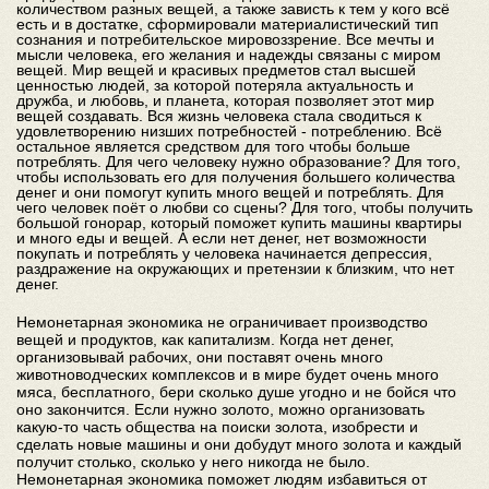
количеством разных вещей, а также зависть к тем у кого всё
есть и в достатке, сформировали материалистический тип
сознания и потребительское мировоззрение. Все мечты и
мысли человека, его желания и надежды связаны с миром
вещей. Мир вещей и красивых предметов стал высшей
ценностью людей, за которой потеряла актуальность и
дружба, и любовь, и планета, которая позволяет этот мир
вещей создавать. Вся жизнь человека стала сводиться к
удовлетворению низших потребностей - потреблению. Всё
остальное является средством для того чтобы больше
потреблять. Для чего человеку нужно образование? Для того,
чтобы использовать его для получения большего количества
денег и они помогут купить много вещей и потреблять. Для
чего человек поёт о любви со сцены? Для того, чтобы получить
большой гонорар, который поможет купить машины квартиры
и много еды и вещей. А если нет денег, нет возможности
покупать и потреблять у человека начинается депрессия,
раздражение на окружающих и претензии к близким, что нет
денег.
Немонетарная экономика не ограничивает производство
вещей и продуктов, как капитализм. Когда нет денег,
организовывай рабочих, они поставят очень много
животноводческих комплексов и в мире будет очень много
мяса, бесплатного, бери сколько душе угодно и не бойся что
оно закончится. Если нужно золото, можно организовать
какую-то часть общества на поиски золота, изобрести и
сделать новые машины и они добудут много золота и каждый
получит столько, сколько у него никогда не было.
Немонетарная экономика поможет людям избавиться от