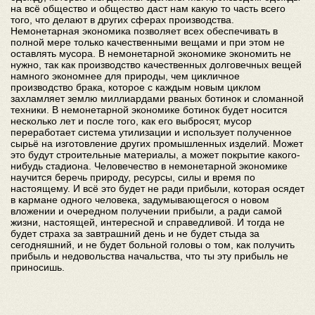
на всё общество и общество даст нам какую то часть всего
того, что делают в других сферах производства.
Немонетарная экономика позволяет всех обеспечивать в
полной мере только качественными вещами и при этом не
оставлять мусора. В немонетарной экономике экономить не
нужно, так как производство качественных долговечных вещей
намного экономнее для природы, чем цикличное
производство брака, которое с каждым новым циклом
захламляет землю миллиардами рваных ботинок и сломанной
техники. В немонетарной экономике ботинок будет носится
несколько лет и после того, как его выбросят, мусор
переработает система утилизации и использует полученное
сырьё на изготовление других промышленных изделий. Может
это будут строительные материалы, а может покрытие какого-
нибудь стадиона. Человечество в немонетарной экономике
научится беречь природу, ресурсы, силы и время по
настоящему. И всё это будет не ради прибыли, которая осядет
в кармане одного человека, задумывающегося о новом
вложении и очередном получении прибыли, а ради самой
жизни, настоящей, интересной и справедливой. И тогда не
будет страха за завтрашний день и не будет стыда за
сегодняшний, и не будет больной головы о том, как получить
прибыль и недовольства начальства, что ты эту прибыль не
приносишь.