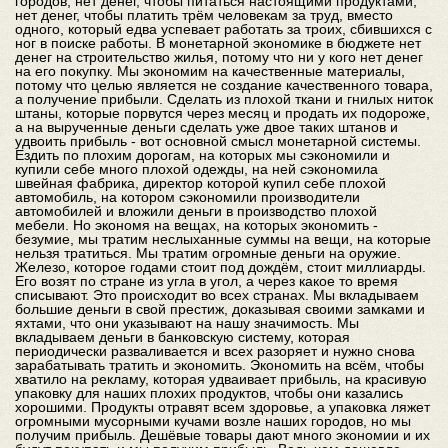
городов, нет денег, чтобы питаться настоящими продуктами,
нет денег, чтобы платить трём человекам за труд, вместо
одного, который едва успевает работать за троих, сбившихся с
ног в поиске работы. В монетарной экономике в бюджете нет
денег на строительство жилья, потому что ни у кого нет денег
на его покупку. Мы экономим на качественные материалы,
потому что целью является не создание качественного товара,
а получение прибыли. Сделать из плохой ткани и гнилых ниток
штаны, которые порвутся через месяц и продать их подороже,
а на вырученные деньги сделать уже двое таких штанов и
удвоить прибыль - вот основной смысл монетарной системы.
Ездить по плохим дорогам, на которых мы сэкономили и
купили себе много плохой одежды, на ней сэкономила
швейная фабрика, директор которой купил себе плохой
автомобиль, на котором сэкономили производители
автомобилей и вложили деньги в производство плохой
мебели. Но экономя на вещах, на которых экономить -
безумие, мы тратим неслыханные суммы на вещи, на которые
нельзя тратиться. Мы тратим огромные деньги на оружие.
Железо, которое годами стоит под дождём, стоит миллиарды.
Его возят по стране из угла в угол, а через какое то время
списывают. Это происходит во всех странах. Мы вкладываем
большие деньги в свой престиж, доказывая своими замками и
яхтами, что они указывают на нашу значимость. Мы
вкладываем деньги в банковскую систему, которая
периодически разваливается и всех разоряет и нужно снова
зарабатывать тратить и экономить. Экономить на всём, чтобы
хватило на рекламу, которая удваивает прибыль, на красивую
упаковку для наших плохих продуктов, чтобы они казались
хорошими. Продукты отравят всем здоровье, а упаковка ляжет
огромными мусорными кучами возле наших городов, но мы
получим прибыль. Дешёвые товары дают много экономии и их