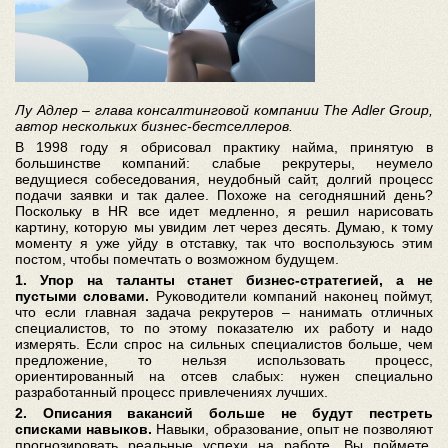
Лу Адлер – глава консалтинговой компании The Adler Group,
автор нескольких бизнес-бестселлеров.
В 1998 году я обрисовал практику найма, принятую в
большинстве компаний: слабые рекрутеры, неумело
ведущиеся собеседования, неудобный сайт, долгий процесс
подачи заявки и так далее. Похоже на сегодняшний день?
Поскольку в HR все идет медленно, я решил нарисовать
картину, которую мы увидим лет через десять. Думаю, к тому
моменту я уже уйду в отставку, так что воспользуюсь этим
постом, чтобы помечтать о возможном будущем.
1. Упор на таланты станет бизнес-стратегией, а не
пустыми словами.
Руководители компаний наконец поймут,
что если главная задача рекрутеров – нанимать отличных
специалистов, то по этому показателю их работу и надо
измерять. Если спрос на сильных специалистов больше, чем
предложение, то нельзя использовать процесс,
ориентированный на отсев слабых: нужен специально
разработанный процесс привлечениях лучших.
2. Описания вакансий больше не будут пестреть
списками навыков.
Навыки, образование, опыт не позволяют
прогнозировать реальные успехи на работе. Вы поймете,