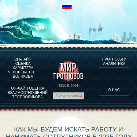
----
ОН-ЛАЙН
ПРОГНОЗЫ И
О ПРОГРАММЕ
ОЦЕНКА
АНАЛИТИКА
ХАРАКТЕРА
ОЦЕНКА ХАРАКТЕРA ЧЕЛОВЕКА
ЧЕЛОВЕКА ТЕСТ
ОЦЕНКА ХАРАКТЕРА ВЫДАЮЩИХСЯ ЛИЧНОСТЕЙ
ВОЛИКОВА
О ПРОГРАММЕ
· SINCE. 2004 ·
ОН-ЛАЙН ОЦЕНКА
О НАС
ТЕСТ НА СОВМЕСТИМОСТЬ ВОЛИКОВА
ВЗАИМООТНОШЕНИЙ
ТЕСТ ВОЛИКОВА
ПРОГНОЗЫ И АНАЛИТИКА
КАК МЫ БУДЕМ ИСКАТЬ РАБОТУ И
НАНИМАТЬ СОТРУДНИКОВ В 2025 ГОДУ