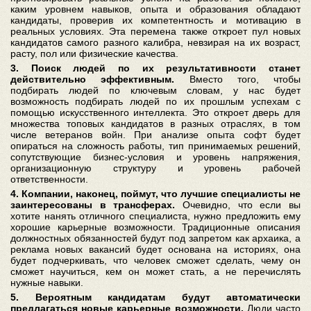
каким уровнем навыков, опыта и образования обладают
кандидаты, проверив их компетентность и мотивацию в
реальных условиях. Эта перемена также откроет пул новых
кандидатов самого разного калибра, невзирая на их возраст,
расту, пол или физические качества.
3. Поиск людей по их результативности станет
действительно эффективным.
Вместо того, чтобы
подбирать людей по ключевым словам, у нас будет
возможность подбирать людей по их прошлым успехам с
помощью искусственного интеллекта. Это откроет дверь для
множества топовых кандидатов в разных отраслях, в том
числе ветеранов войн. При анализе опыта софт будет
опираться на сложность работы, тип принимаемых решений,
сопутствующие бизнес-условия и уровень напряжения,
организационную структуру и уровень рабочей
ответственности.
4. Компании, наконец, поймут, что лучшие специалисты не
заинтересованы в трансферах.
Очевидно, что если вы
хотите нанять отличного специалиста, нужно предложить ему
хорошие карьерные возможности. Традиционные описания
должностных обязанностей будут под запретом как архаика, а
реклама новых вакансий будет основана на историях, она
будет подчеркивать, что человек сможет сделать, чему он
сможет научиться, кем он может стать, а не перечислять
нужные навыки.
5. Вероятным кандидатам будут автоматически
предлагаться новые карьерные возможности.
Люди часто