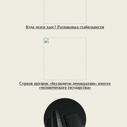
Куда делся хаос? Распаковка стабильности
Сурков предрек «безлюдную демократию» вместо
«человеческого государства»