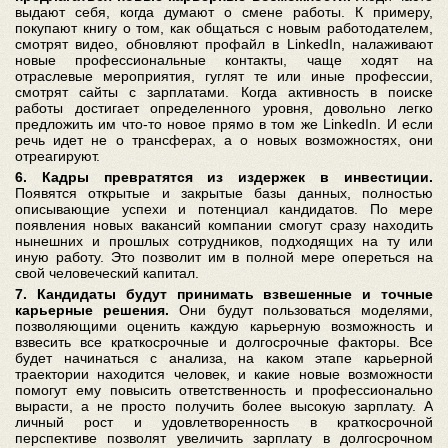
выдают себя, когда думают о смене работы. К примеру,
покупают книгу о том, как общаться с новым работодателем,
смотрят видео, обновляют профайл в LinkedIn, налаживают
новые профессиональные контакты, чаще ходят на
отраслевые мероприятия, гуглят те или иные профессии,
смотрят сайты с зарплатами. Когда активность в поиске
работы достигает определенного уровня, довольно легко
предложить им что-то новое прямо в том же LinkedIn. И если
речь идет не о трансферах, а о новых возможностях, они
отреагируют.
6. Кадры превратятся из издержек в инвестиции.
Появятся открытые и закрытые базы данных, полностью
описывающие успехи и потенциал кандидатов. По мере
появления новых вакансий компании смогут сразу находить
нынешних и прошлых сотрудников, подходящих на ту или
иную работу. Это позволит им в полной мере опереться на
свой человеческий капитал.
7. Кандидаты будут принимать взвешенные и точные
карьерные решения.
Они будут пользоваться моделями,
позволяющими оценить каждую карьерную возможность и
взвесить все краткосрочные и долгосрочные факторы. Все
будет начинаться с анализа, на каком этапе карьерной
траектории находится человек, и какие новые возможности
помогут ему повысить ответственность и профессионально
вырасти, а не просто получить более высокую зарплату. А
личный рост и удовлетворенность в краткосрочной
перспективе позволят увеличить зарплату в долгосрочном