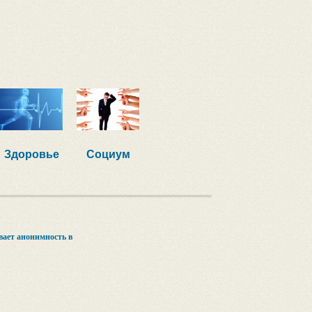
Здоровье
Социум
ает анонимность в