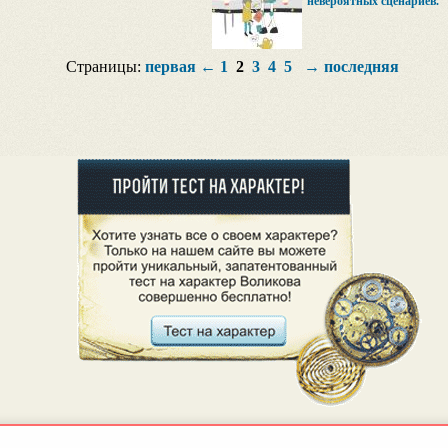
невероятных сценариев.
Страницы:
первая
←
1
2
3
4
5
→
последняя