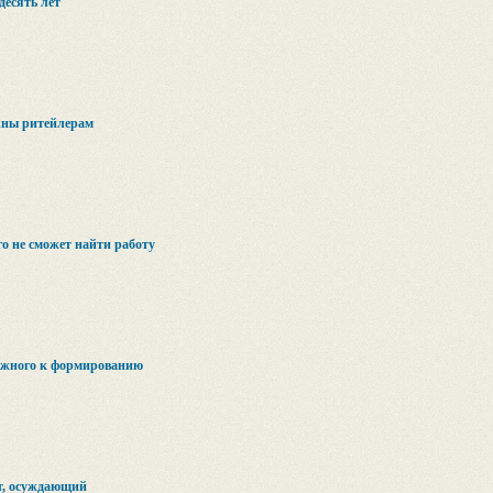
десять лет
жны ритейлерам
о не сможет найти работу
бежного к формированию
т, осуждающий