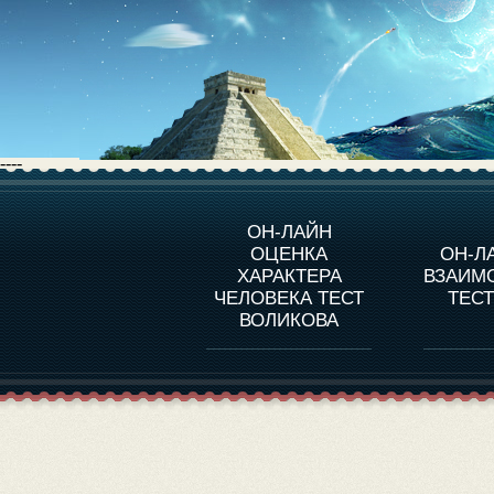
----
О ПРОГРАММЕ
О 
ОН-ЛАЙН
ОЦЕНКА
ОН-Л
ОЦЕНКА ХАРАКТЕРA
ЧЕЛОВЕКА
СОВ
ХАРАКТЕРА
ВЗАИМ
В
ЧЕЛОВЕКА ТЕСТ
ТЕС
ОЦЕНКА ХАРАКТЕРА
ВЫДАЮЩИХСЯ
ВОЛИКОВА
ЛИЧНОСТЕЙ