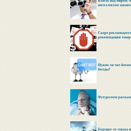
Власть над миром: ч
интеллектом законч
Скоро рекламодатели
рекомендации това
Нужно ли чат-ботам
беседы?
Футурологи рассказ
Будущее: от страха