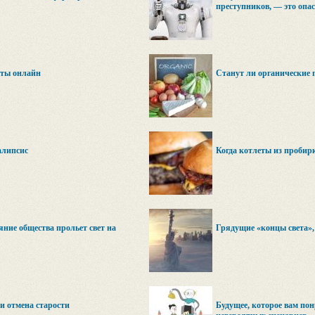
преступников, — это опа
сты онлайн
Станут ли органические 
алипсис
Когда котлеты из пробир
ние общества прольет свет на
Грядущие «концы света»,
и отмена старости
Будущее, которое вам пон