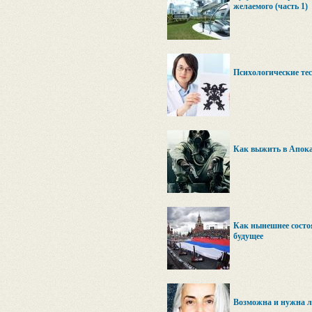
желаемого (часть 1)
Психологические те
Как выжить в Апок
Как нынешнее состоя
будущее
Возможна и нужна л