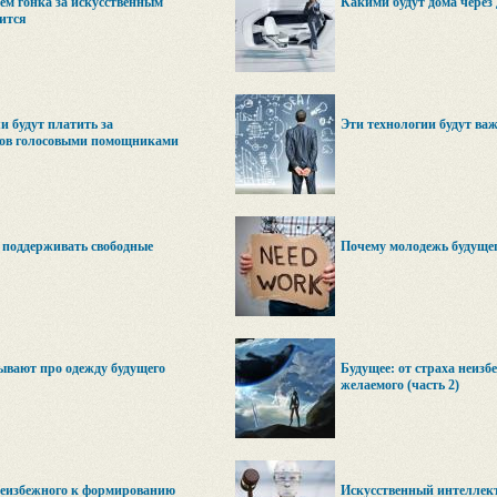
ем гонка за искусственным
Какими будут дома через 
ится
 будут платить за
Эти технологии будут ва
ров голосовыми помощниками
 поддерживать свободные
Почему молодежь будущег
ывают про одежду будущего
Будущее: от страха неиз
желаемого (часть 2)
 неизбежного к формированию
Искусственный интеллек