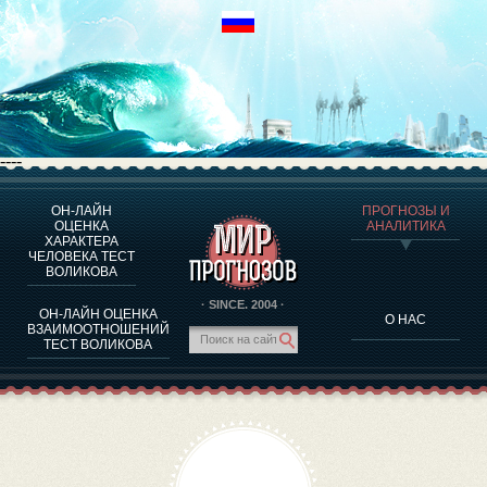
----
ОН-ЛАЙН
ПРОГНОЗЫ И
О ПРОГРАММЕ
ОЦЕНКА
АНАЛИТИКА
ХАРАКТЕРА
ОЦЕНКА ХАРАКТЕРA ЧЕЛОВЕКА
ЧЕЛОВЕКА ТЕСТ
ОЦЕНКА ХАРАКТЕРА ВЫДАЮЩИХСЯ ЛИЧНОСТЕЙ
ВОЛИКОВА
О ПРОГРАММЕ
· SINCE. 2004 ·
ОН-ЛАЙН ОЦЕНКА
О НАС
ТЕСТ НА СОВМЕСТИМОСТЬ ВОЛИКОВА
ВЗАИМООТНОШЕНИЙ
ТЕСТ ВОЛИКОВА
ПРОГНОЗЫ И АНАЛИТИКА