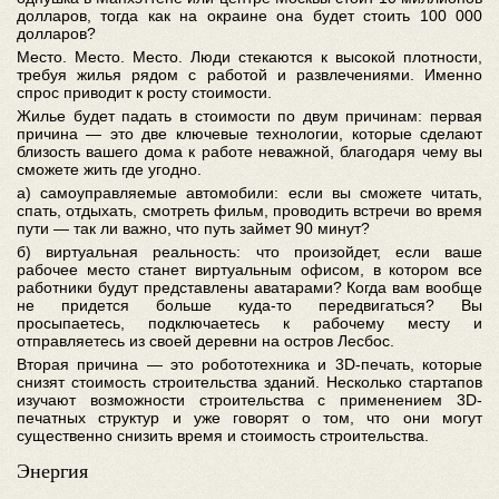
долларов, тогда как на окраине она будет стоить 100 000
долларов?
Место. Место. Место. Люди стекаются к высокой плотности,
требуя жилья рядом с работой и развлечениями. Именно
спрос приводит к росту стоимости.
Жилье будет падать в стоимости по двум причинам: первая
причина — это две ключевые технологии, которые сделают
близость вашего дома к работе неважной, благодаря чему вы
сможете жить где угодно.
а) самоуправляемые автомобили: если вы сможете читать,
спать, отдыхать, смотреть фильм, проводить встречи во время
пути — так ли важно, что путь займет 90 минут?
б) виртуальная реальность: что произойдет, если ваше
рабочее место станет виртуальным офисом, в котором все
работники будут представлены аватарами? Когда вам вообще
не придется больше куда-то передвигаться? Вы
просыпаетесь, подключаетесь к рабочему месту и
отправляетесь из своей деревни на остров Лесбос.
Вторая причина — это робототехника и 3D-печать, которые
снизят стоимость строительства зданий. Несколько стартапов
изучают возможности строительства с применением 3D-
печатных структур и уже говорят о том, что они могут
существенно снизить время и стоимость строительства.
Энергия