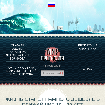
----
ОН-ЛАЙН
ПРОГНОЗЫ И
О ПРОГРАММЕ
ОЦЕНКА
АНАЛИТИКА
ХАРАКТЕРА
ОЦЕНКА ХАРАКТЕРA ЧЕЛОВЕКА
ЧЕЛОВЕКА ТЕСТ
ОЦЕНКА ХАРАКТЕРА ВЫДАЮЩИХСЯ ЛИЧНОСТЕЙ
ВОЛИКОВА
О ПРОГРАММЕ
· SINCE. 2004 ·
ОН-ЛАЙН ОЦЕНКА
О НАС
ТЕСТ НА СОВМЕСТИМОСТЬ ВОЛИКОВА
ВЗАИМООТНОШЕНИЙ
ТЕСТ ВОЛИКОВА
ПРОГНОЗЫ И АНАЛИТИКА
ЖИЗНЬ СТАНЕТ НАМНОГО ДЕШЕВЛЕ В
БЛИЖАЙШИЕ 10—20 ЛЕТ