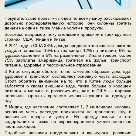
Покупательские привычки людей по всему миру рассказывают
довольно последовательную историю: они склонны тратить
деньги на одни и те же гланые услуги и продукты.
Возьмем, например, покупательские привычки в трех крупных
странах: США, Индии и Китае.
В 2011 году в США 33% дохода среднестатистического жителя
уходило на жилье, 16% на транспорт, 12% на питание, 6% на
здравоохранение и 5% на развлечения. Иначе говоря, более
75% зарплаты американца тратится на жилье, транспорт,
питание, здоровье и персональное страхование.
В Китае ситуация обстоит точно таким же образом: дом, еда,
здоровье и транспорт составляют основную часть расходов.
Стоит обратить внимание на то, что в Китае люди больше
заботятся о своем внешнем виде, также больше о хорошем
питании и меньше о развлечениях, чем в США — порядка
половины зарплаты среднего человека уходит на одежду и
еду.
В Индии, где население составляет 1, 2 миллиарда человек,
основная часть расходов приходится на транспорт, еду, и
различные товары и услуги. На аренду жилья и его
содержание а также на здравоохранение уходит меньшая
часть расходов.
Подобные различия представляют и культурные различия