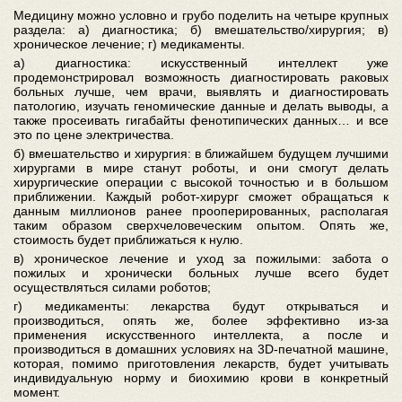
Медицину можно условно и грубо поделить на четыре крупных
раздела: а) диагностика; б) вмешательство/хирургия; в)
хроническое лечение; г) медикаменты.
а) диагностика: искусственный интеллект уже
продемонстрировал возможность диагностировать раковых
больных лучше, чем врачи, выявлять и диагностировать
патологию, изучать геномические данные и делать выводы, а
также просеивать гигабайты фенотипических данных… и все
это по цене электричества.
б) вмешательство и хирургия: в ближайшем будущем лучшими
хирургами в мире станут роботы, и они смогут делать
хирургические операции с высокой точностью и в большом
приближении. Каждый робот-хирург сможет обращаться к
данным миллионов ранее прооперированных, располагая
таким образом сверхчеловеческим опытом. Опять же,
стоимость будет приближаться к нулю.
в) хроническое лечение и уход за пожилыми: забота о
пожилых и хронически больных лучше всего будет
осуществляться силами роботов;
г) медикаменты: лекарства будут открываться и
производиться, опять же, более эффективно из-за
применения искусственного интеллекта, а после и
производиться в домашних условиях на 3D-печатной машине,
которая, помимо приготовления лекарств, будет учитывать
индивидуальную норму и биохимию крови в конкретный
момент.