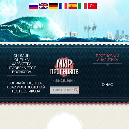
----
ОН-ЛАЙН
ПРОГНОЗЫ И
О ПРОГРАММЕ
ОЦЕНКА
АНАЛИТИКА
ХАРАКТЕРА
ОЦЕНКА ХАРАКТЕРA ЧЕЛОВЕКА
ЧЕЛОВЕКА ТЕСТ
ОЦЕНКА ХАРАКТЕРА ВЫДАЮЩИХСЯ ЛИЧНОСТЕЙ
ВОЛИКОВА
О ПРОГРАММЕ
· SINCE. 2004 ·
ОН-ЛАЙН ОЦЕНКА
О НАС
ТЕСТ НА СОВМЕСТИМОСТЬ ВОЛИКОВА
ВЗАИМООТНОШЕНИЙ
ТЕСТ ВОЛИКОВА
ПРОГНОЗЫ И АНАЛИТИКА