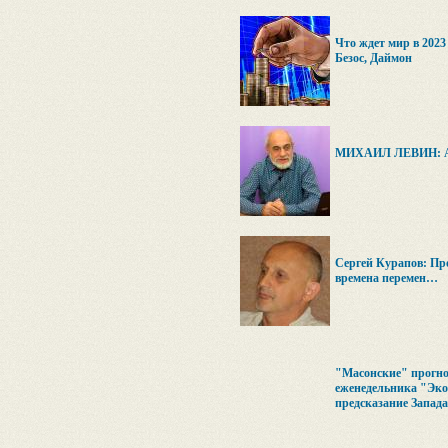
Что ждет мир в 2023
Безос, Даймон
МИХАИЛ ЛЕВИН: А
Сергей Курапов: Про
времена перемен…
"Масонские" прогно
еженедельника "Эко
предсказание Запада 