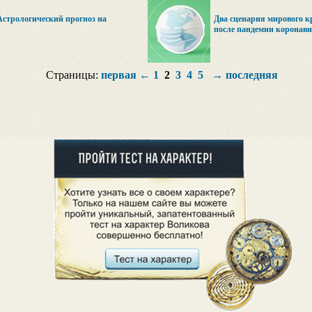
Астрологический прогноз на
Два сценария мирового к
после пандемии коронави
Страницы:
первая
←
1
2
3
4
5
→
последняя