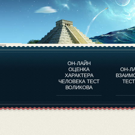
----
О ПРОГРАММЕ
О 
ОН-ЛАЙН
ОЦЕНКА
ОН-Л
ОЦЕНКА ХАРАКТЕРA
ЧЕЛОВЕКА
СОВ
ХАРАКТЕРА
ВЗАИМ
В
ЧЕЛОВЕКА ТЕСТ
ТЕС
ОЦЕНКА ХАРАКТЕРА
ВЫДАЮЩИХСЯ
ВОЛИКОВА
ЛИЧНОСТЕЙ