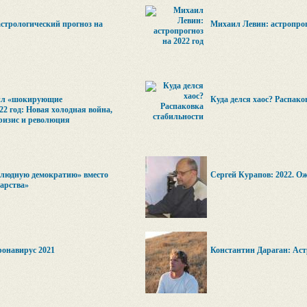
астрологический прогноз на
Михаил Левин: астропрогн
вил «шокирующие
Куда делся хаос? Распако
22 год: Новая холодная война,
ризис и революция
злюдную демократию» вместо
Сергей Курапов: 2022. О
дарства»
ронавирус 2021
Константин Дараган: Астр