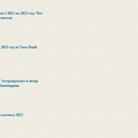
для США на 2023 год: Что
омистов
023 год от Saxo Bank
? Астропрогноз и обзор
Пономарева
 космоса 2022