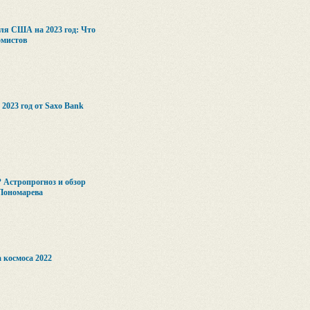
для США на 2023 год: Что
омистов
023 год от Saxo Bank
? Астропрогноз и обзор
Пономарева
 космоса 2022