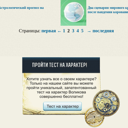
Астрологический прогноз на
Два сценария мирового к
после пандемии коронави
Страницы:
первая
←
1
2
3
4
5
→
последняя