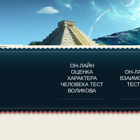
----
О ПРОГРАММЕ
О 
ОН-ЛАЙН
ОЦЕНКА
ОН-Л
ОЦЕНКА ХАРАКТЕРA
ЧЕЛОВЕКА
СОВ
ХАРАКТЕРА
ВЗАИМ
В
ЧЕЛОВЕКА ТЕСТ
ТЕС
ОЦЕНКА ХАРАКТЕРА
ВЫДАЮЩИХСЯ
ВОЛИКОВА
ЛИЧНОСТЕЙ