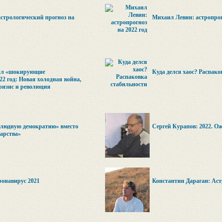
астрологический прогноз на
Михаил Левин: астропрогн
вил «шокирующие
Куда делся хаос? Распако
22 год: Новая холодная война,
ризис и революция
злюдную демократию» вместо
Сергей Курапов: 2022. О
дарства»
ронавирус 2021
Константин Дараган: Астр