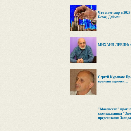
Что ждет мир в 2023
Безос, Даймон
МИХАИЛ ЛЕВИН: А
Сергей Курапов: Про
времена перемен…
"Масонские" прогно
еженедельника "Эко
предсказание Запада 