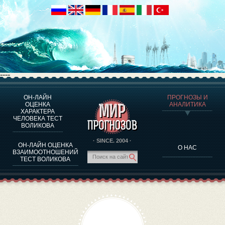
----
ОН-ЛАЙН
ПРОГНОЗЫ И
О ПРОГРАММЕ
ОЦЕНКА
АНАЛИТИКА
ХАРАКТЕРА
ОЦЕНКА ХАРАКТЕРA ЧЕЛОВЕКА
ЧЕЛОВЕКА ТЕСТ
ОЦЕНКА ХАРАКТЕРА ВЫДАЮЩИХСЯ ЛИЧНОСТЕЙ
ВОЛИКОВА
О ПРОГРАММЕ
· SINCE. 2004 ·
ОН-ЛАЙН ОЦЕНКА
О НАС
ТЕСТ НА СОВМЕСТИМОСТЬ ВОЛИКОВА
ВЗАИМООТНОШЕНИЙ
ТЕСТ ВОЛИКОВА
ПРОГНОЗЫ И АНАЛИТИКА