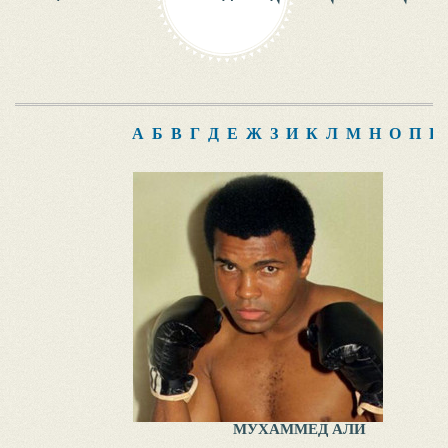
А
Б
В
Г
Д
Е
Ж
З
И
К
Л
М
Н
О
П
Р
МУХАММЕД АЛИ