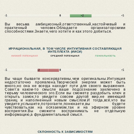
-5
0
+2
+5
Вы весьма амбициозный,ответственный,настойчивый и
практичный человек.Обладаете организаторскими
способностями.Знаете,чего хотите и как этого добиться.
ИРРАЦИОНАЛЬНАЯ, В ТОМ ЧИСЛЕ ИНТУИТИВНАЯ СОСТАВЛЯЮЩАЯ
ИНТЕЛЛЕКТА (ИИСИ)
НИЗКИЙ ПОТЕНЦИАЛ
СРЕДНИЙ ПОТЕНЦИАЛ
ГЕНИАЛЬНОСТЬ
-5
-2
0
+5
Вы чаще бываете консервативны,чем оригинальны.Интуиция
недостаточно проявлена.Творческой энергии может быть
много,но она не всегда находит пути для своего выражения.
Совет:в каком-то смысле ваше подсознание заключено в
тюрьму человеческого эго.Если вы сможете раздобыть ключ и
открыть замок,то увидите совсем другой мир,не имеющий
границ и наполненный новым смыслом.И тогда,всё,что вы
увидите,услышите,потрогаете,понюхаете,вы будете
чувствовать,как на осязаемом,так и на эфирном уровне
восприятия.Вы сможете воспринимать не отдельную
информацию,а фундаментальный смысл.
СКЛОННОСТЬ К ЗАВИСИМОСТЯМ