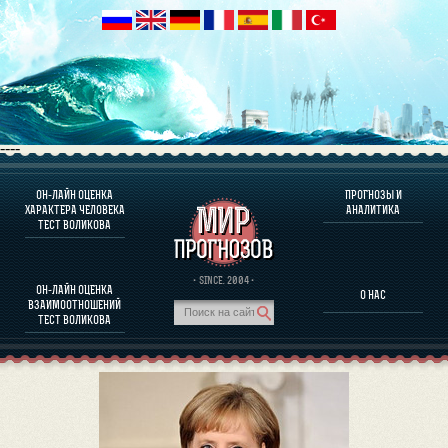
----
ОН-ЛАЙН ОЦЕНКА
ПРОГНОЗЫ И
О ПРОГРАММЕ
ХАРАКТЕРА ЧЕЛОВЕКА
АНАЛИТИКА
ТЕСТ ВОЛИКОВА
ОЦЕНКА ХАРАКТЕРA ЧЕЛОВЕКА
ОЦЕНКА ХАРАКТЕРА ВЫДАЮЩИХСЯ ЛИЧНОСТЕЙ
О ПРОГРАММЕ
· SINCE. 2004 ·
ОН-ЛАЙН ОЦЕНКА
О НАС
ТЕСТ НА СОВМЕСТИМОСТЬ ВОЛИКОВА
ВЗАИМООТНОШЕНИЙ
ПРОГНОЗЫ И АНАЛИТИКА
ТЕСТ ВОЛИКОВА