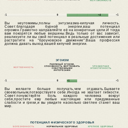
НЕУГОМОННОСТЬ
-5
0
+4
+5
Вы неутомимы,полны энтузиазма-кипучая личность.
Совет:благодаря бурной энергии,ваш потенциал
огромен.Грамотно направляйте её на конкретные цели.И тогда
вам покорятся любые вершины.Ведь только от вас зависит,
реализуете ли вы свой потенциал в реальные достижения или
растратите на "броуновское движение".Ваша профессия
должна давать выход вашей кипучей энергии.
ЭГОИЗМ
РАЗУМНЫЙ ЭГОИЗМ,
СПОСОБНОСТЬ ЖЕРТВОВАТЬ
ЧРЕЗМЕРНАЯ
ЖЕРТВЕННОСТЬ
СОБСТВЕННЫМИ
ЭГОИСТИЧНОСТЬ
ИНТЕРЕСАМИ
-5
0
+1
+5
Вы желаете больше получать,чем отдавать.Бываете
своевольным,потворствуете себе.Иногда не хватает гибкости.
Совет:почувствуйте боль каждого человека вокруг
себя,простите ему любые настоящие или придуманные
слабости и грехи,и вы увидите насколько светлее станет ваш
мир.
ПОТЕНЦИАЛ ФИЗИЧЕСКОГО ЗДОРОВЬЯ
БОЛЕЗНЕННОСТЬ
НОРМАЛЬНОЕ ЗДОРОВЬЕ
КРЕПКОЕ ЗДОРОВЬЕ