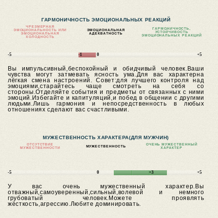
ГАРМОНИЧНОСТЬ ЭМОЦИОНАЛЬНЫХ РЕАКЦИЙ
ЧРЕЗМЕРНАЯ
ГАРМОНИЧНОСТЬ,
ЭМОЦИОНАЛЬНОСТЬ ИЛИ
ЭМОЦИОНАЛЬНАЯ
УСТОЙЧИВОСТЬ
ЭМОЦИОНАЛЬНАЯ
АДЕКВАТНОСТЬ
ЭМОЦИОНАЛЬНЫХ РЕАКЦИЙ
ХОЛОДНОСТЬ
-5
-1
0
+5
Вы импульсивный,беспокойный и обидчивый человек.Ваши
чувства могут затмевать ясность ума.Для вас характерна
лёгкая смена настроений.
Совет:для лучшего контроля над
эмоциями,старайтесь чаще смотреть на себя со
стороны.Отделяйте события и предметы от связанных с ними
эмоций.Избегайте и капитуляций,и побед в общении с другими
людьми.Лишь гармония и непосредственность в любых
отношениях сделают вас счастливыми.
МУЖЕСТВЕННОСТЬ ХАРАКТЕРА
(ДЛЯ МУЖЧИН)
ОТСУТСТВИЕ
ОЧЕНЬ МУЖЕСТВЕННЫЙ
МУЖЕСТВЕННОСТЬ
МУЖЕСТВЕННОСТИ
ХАРАКТЕР
-5
0
+3
+5
У вас очень мужественный характер.Вы
отважный,самоуверенный,сильный,волевой и немного
грубоватый человек.Можете проявлять
жёсткость,агрессию.Любите доминировать.