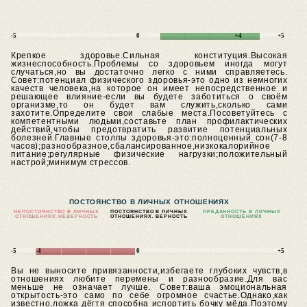
-5
0
+4
+5
Крепкое здоровье.Сильная конституция.Высокая
жизнеспособность.Проблемы со здоровьем иногда могут
случаться,но вы достаточно легко с ними справляетесь.
Совет:потенциал физического здоровья-это одно из немногих
качеств человека,на которое он имеет непосредственное и
решающее влияние-если вы будете заботиться о своём
организме,то он будет вам служить,сколько сами
захотите.Определите свои слабые места.Посоветуйтесь с
компетентными людьми,составьте план профилактических
действий,чтобы предотвратить развитие потенциальных
болезней.Главные столпы здоровья-это:полноценный сон(7-8
часов);разнообразное,сбалансированное,низкокалорийное
питание;регулярные физические нагрузки;положительный
настрой;минимум стрессов.
ПОСТОЯНСТВО В ЛИЧНЫХ ОТНОШЕНИЯХ
НЕПОСТОЯНСТВО В ЛИЧНЫХ
ПОСТОЯНСТВО В ЛИЧНЫХ
ПРЕДАННОСТЬ В ЛИЧНЫХ
ОТНОШЕНИЯХ.
НЕВЕРНОСТЬ
ОТНОШЕНИЯХ. ВЕРНОСТЬ
ОТНОШЕНИЯХ
-5
-4
0
+5
Вы не выносите привязанности,избегаете глубоких чувств,в
отношениях любите перемены и разнообразие.Для вас
меньше не означает лучше.
Совет:ваша эмоциональная
открытость-это само по себе огромное счастье.Однако,как
известно,ложка дёгтя способна испортить бочку мёда.Поэтому