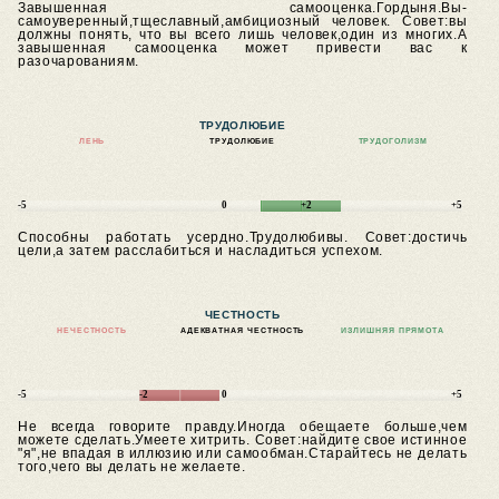
Завышенная самооценка.Гордыня.Вы-
самоуверенный,тщеславный,амбициозный человек.
Совет:вы
должны понять, что вы всего лишь человек,один из многих.А
завышенная самооценка может привести вас к
разочарованиям.
ТРУДОЛЮБИЕ
ЛЕНЬ
ТРУДОЛЮБИЕ
ТРУДОГОЛИЗМ
-5
0
+2
+5
Способны работать усердно.Трудолюбивы.
Совет:достичь
цели,а затем расслабиться и насладиться успехом.
ЧЕСТНОСТЬ
НЕЧЕСТНОСТЬ
АДЕКВАТНАЯ ЧЕСТНОСТЬ
ИЗЛИШНЯЯ ПРЯМОТА
-5
-2
0
+5
Не всегда говорите правду.Иногда обещаете больше,чем
можете сделать.Умеете хитрить.
Совет:найдите свое истинное
"я",не впадая в иллюзию или самообман.Старайтесь не делать
того,чего вы делать не желаете.