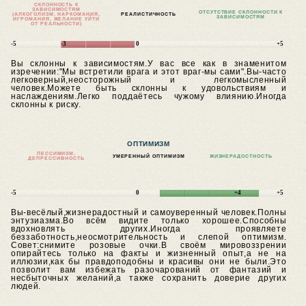
СКЛОННОСТЬ К
ЗАВИСИМОСТЯМ
ОТСУТСТВИЕ СКЛОННОСТИ К
(АЛКОГОЛИЗМ, НАРКОМАНИЯ,
РЕАЛИСТИЧНОСТЬ
ЗАВИСИМОСТЯМ
ИГРОМАНИЯ, ЖЕЛАНИЕ УЙТИ
ОТ РЕАЛЬНОСТИ)
-5
-3
0
+5
Вы склонны к зависимостям.У вас все как в знаменитом
изречении:"Мы встретили врага и этот враг-мы сами".Вы-часто
легковерный,неосторожный и легкомысленный
человек.Можете быть склонны к удовольствиям и
наслаждениям.Легко поддаётесь чужому влиянию.Иногда
склонны к риску.
ОПТИМИЗМ
ПЕССИМИЗМ,
УМЕРЕННЫЙ ОПТИМИЗМ
ЖИЗНЕРАДОСТНОСТЬ
ДЕПРЕССИВНОСТЬ
-5
0
+4
+5
Вы-весёлый,жизнерадостный и самоуверенный человек.Полны
энтузиазма.Во всём видите только хорошее.Способны
вдохновлять других.Иногда проявляете
беззаботность,неосмотрительность и слепой оптимизм.
Совет:снимите розовые очки.В своём мировоззрении
опирайтесь только на факты и жизненный опыт,а не на
иллюзии,как бы правдоподобны и красивы они не были.Это
позволит вам избежать разочарований от фантазий и
несбыточных желаний,а также сохранить доверие других
людей.