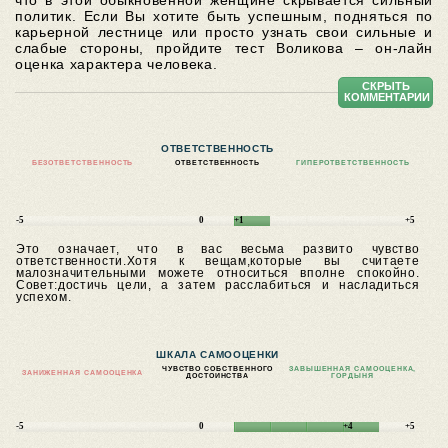
что в этой обыкновенной женщине скрывается сильный
политик. Если Вы хотите быть успешным, подняться по
карьерной лестнице или просто узнать свои сильные и
слабые стороны, пройдите тест Воликова – он-лайн
оценка характера человека.
СКРЫТЬ
КОММЕНТАРИИ
ОТВЕТСТВЕННОСТЬ
БЕЗОТВЕТСТВЕННОСТЬ
ОТВЕТСТВЕННОСТЬ
ГИПЕРОТВЕТСТВЕННОСТЬ
-5
0
+1
+5
Это означает, что в вас весьма развито чувство
ответственности.Хотя к вещам,которые вы считаете
малозначительными можете относиться вполне спокойно.
Совет:достичь цели, а затем расслабиться и насладиться
успехом.
ШКАЛА САМООЦЕНКИ
ЧУВСТВО СОБСТВЕННОГО
ЗАВЫШЕННАЯ САМООЦЕНКА,
ЗАНИЖЕННАЯ САМООЦЕНКА
ДОСТОИНСТВА
ГОРДЫНЯ
-5
0
+4
+5