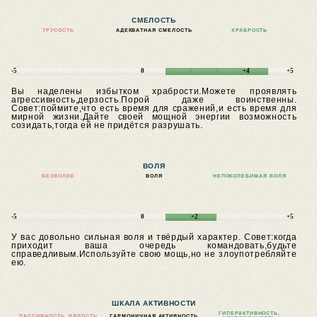
СМЕЛОСТЬ
ТРУСОСТЬ
АДЕКВАТНАЯ СМЕЛОСТЬ
ХРАБРОСТЬ
-5
0
+4
+5
Вы наделены избытком храбрости.Можете проявлять
агрессивность,дерзость.Порой даже воинственны.
Совет:поймите,что есть время для сражений,и есть время для
мирной жизни.Дайте своей мощной энергии возможность
созидать,тогда ей не придётся разрушать.
ВОЛЯ
БЕЗВОЛИЕ
ВОЛЯ
НЕПОКОЛЕБИМАЯ ВОЛЯ
-5
0
+2
+5
У вас довольно сильная воля и твёрдый характер.
Совет:когда
приходит ваша очередь командовать,будьте
справедливым.Используйте свою мощь,но не злоупотребляйте
ею.
ШКАЛА АКТИВНОСТИ
ГИПЕРАКТИВНОСТЬ,
ПАССИВНОСТЬ, ВЯЛОСТЬ
ГАРМОНИЧНАЯ АКТИВНОСТЬ