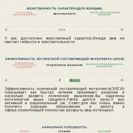
ЖЕНСТВЕННОСТЬ ХАРАКТЕРА
(ДЛЯ ЖЕНЩИН)
ОТСУТСТВИЕ
ОЧЕНЬ ЖЕНСТВЕННЫЙ
ЖЕНСТВЕННОСТЬ
ЖЕНСТВЕННОСТИ
ХАРАКТЕР
-5
►0◄
+5
У вас достаточно женственный характер.Иногда вам не
хватает гибкости и чувствительности.
ЭФФЕКТИВНОСТЬ ЛОГИЧЕСКОЙ СОСТАВЛЯЮЩЕЙ ИНТЕЛЛЕКТА (ЭЛСИ)
ЗАМЕДЛЕННОЕ
ВЫСОКАЯ ПРОДУКТИВНОСТЬ
(ОБСТОЯТЕЛЬНОЕ)
ПРОДУКТИВНОЕ МЫШЛЕНИЕ
МЫШЛЕНИЯ
МЫШЛЕНИЕ
-5
0
+1
+5
Эффективность логической составляющей интеллекта(ЭЛСИ)
показывает как быстро человек принимает решения и
насколько развито логическое мышление.Вы наделены
интеллектом выше среднего.Учёба даётся легко.У вас
активный и рациональный ум.
Совет:для вас очень важно
получить хорошее образование и работу в
сфере,позволяющей полностью раскрыть ваш потенциал.
КАРЬЕРНАЯ УСПЕШНОСТЬ
НИЗКАЯ
СРЕДНЯЯ
ВЫСОКАЯ