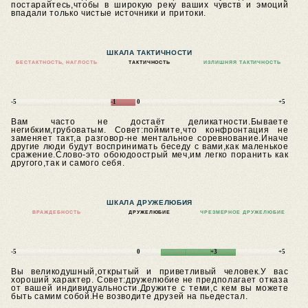
постарайтесь,чтобы в широкую реку ваших чувств и эмоций
впадали только чистые источники и притоки.
ШКАЛА ТАКТИЧНОСТИ
БЕСТАКТНОСТЬ, НАГЛОСТЬ
ТАКТИЧНОСТЬ
ИЗЛИШНЯЯ ТАКТИЧНОСТЬ
-5
-1
0
+5
Вам часто не достаёт деликатности.Бываете
негибким,грубоватым.
Совет:поймите,что конфронтация не
заменяет такт,а разговор-не ментальное соревнование.Иначе
другие люди будут воспринимать беседу с вами,как маленькое
сражение.Слово-это обоюдоострый меч,им легко поранить как
другого,так и самого себя.
ШКАЛА ДРУЖЕЛЮБИЯ
ВРАЖДЕБНОСТЬ
ДРУЖЕЛЮБИЕ
ЧРЕЗМЕРНОЕ ДРУЖЕЛЮБИЕ
-5
0
+3
+5
Вы великодушный,открытый и приветливый человек.У вас
хороший характер.
Совет:дружелюбие не предполагает отказа
от вашей индивидуальности.Дружите с теми,с кем вы можете
быть самим собой.Не возводите друзей на пьедестал.