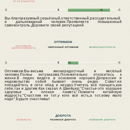
ОТ РЕАЛЬНОСТИ)
-5
0
+4
+5
Вы-благоразумный,серьёзный,ответственный,рассудительный
и дальновидный человек.Проявляете повышенный
самоконтроль.Дорожите своей репутацией.
ОПТИМИЗМ
ПЕССИМИЗМ,
УМЕРЕННЫЙ ОПТИМИЗМ
ЖИЗНЕРАДОСТНОСТЬ
ДЕПРЕССИВНОСТЬ
-5
0
+1
+5
Оптимизм.Вы-весьма жизнерадостный и весёлый
человек.Полны энтузиазма.Положительно относитесь к
жизни.В людях видите в основном хорошее.Депрессии и
недовольство собой бывают очень редко.
Совет:не
попадайтесь в сети обид и неудач.Учитесь всё прощать,как
себе,так и другим.Как сказал А.Швейцер:"Счастье-это хорошее
здоровье и плохая память".Помните китайскую
мудрость:"Счастлив не тот,у кого всё есть,а тот,кому мало
надо".Будьте счастливы!
ДОБРОТА
ЗЛОБНОСТЬ
РАЗУМНАЯ ДОБРОТА
ИЗЛИШНЯЯ ДОБРОТА