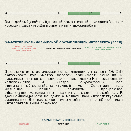
-5
0
+3
+5
Вы добрый,любящий,нежный,романтичный человек.У вас
хороший характер.Вы приветливы и дружелюбны.
ЭФФЕКТИВНОСТЬ ЛОГИЧЕСКОЙ СОСТАВЛЯЮЩЕЙ ИНТЕЛЛЕКТА (ЭЛСИ)
ЗАМЕДЛЕННОЕ
ВЫСОКАЯ ПРОДУКТИВНОСТЬ
(ОБСТОЯТЕЛЬНОЕ)
ПРОДУКТИВНОЕ МЫШЛЕНИЕ
МЫШЛЕНИЯ
МЫШЛЕНИЕ
-5
0
+3
+5
Эффективность логической составляющей интеллекта(ЭЛСИ)
показывает как быстро человек принимает решения и
насколько развито логическое мышление.Вы одарённый
человек.Легко и быстро обучаетесь.У вас
оригинальный,острый,аналитичный ум.
Совет:для вас
жизненно важно получить прекрасное
образование,максимально развить свои способности.В
дальнейшем,работа не должна мешать вам интеллектуально
развиваться.Для вас также важно,чтобы ваш партнёр обладал
интеллектом выше среднего.
КАРЬЕРНАЯ УСПЕШНОСТЬ
НИЗКАЯ
СРЕДНЯЯ
ВЫСОКАЯ