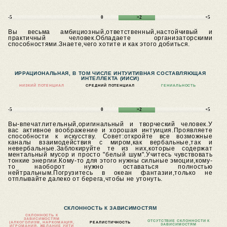
-5
0
+2
+5
Вы весьма амбициозный,ответственный,настойчивый и
практичный человек.Обладаете организаторскими
способностями.Знаете,чего хотите и как этого добиться.
ИРРАЦИОНАЛЬНАЯ, В ТОМ ЧИСЛЕ ИНТУИТИВНАЯ СОСТАВЛЯЮЩАЯ
ИНТЕЛЛЕКТА (ИИСИ)
НИЗКИЙ ПОТЕНЦИАЛ
СРЕДНИЙ ПОТЕНЦИАЛ
ГЕНИАЛЬНОСТЬ
-5
0
+2
+5
Вы-впечатлительный,оригинальный и творческий человек.У
вас активное воображение и хорошая интуиция.Проявляете
способности к искусству.
Совет:откройте все возможные
каналы взаимодействия с миром,как вербальные,так и
невербальные.Заблокируйте те из них,которые содержат
ментальный мусор и просто "белый шум".Учитесь чувствовать
тонкие энергии.Кому-то для этого нужны сильные эмоции,кому-
то наоборот нужно оставаться полностью
нейтральным.Погрузитесь в океан фантазии,только не
отплывайте далеко от берега,чтобы не утонуть.
СКЛОННОСТЬ К ЗАВИСИМОСТЯМ
СКЛОННОСТЬ К
ЗАВИСИМОСТЯМ
ОТСУТСТВИЕ СКЛОННОСТИ К
(АЛКОГОЛИЗМ, НАРКОМАНИЯ,
РЕАЛИСТИЧНОСТЬ
ЗАВИСИМОСТЯМ
ИГРОМАНИЯ, ЖЕЛАНИЕ УЙТИ