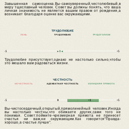
Завышенная самооценка.Вы-самоуверенный,честолюбивый,в
меру тщеславный человек.
Совет:вы должны понять, что ваша
личная значимость не является вашим правом от рождения,а
возникает благодаря оценке вас окружающими.
ТРУДОЛЮБИЕ
ЛЕНЬ
ТРУДОЛЮБИЕ
ТРУДОГОЛИЗМ
-5
►0◄
+5
Трудолюбие присутствует,однако не настолько сильно,чтобы
это мешало вам радоваться жизни.
ЧЕСТНОСТЬ
НЕЧЕСТНОСТЬ
АДЕКВАТНАЯ ЧЕСТНОСТЬ
ИЗЛИШНЯЯ ПРЯМОТА
-5
0
+3
+5
Вы-чистосердечный,открытый,прямолинейный человек.Иногда
вы настолько честны,что обижаете других,сами того не
понимая.
Совет:поймите-чрезмерная прямота не принесет
счастья ни вам,ни окружающим.Как говорится"Правда-
хорошо,а счастье лучше".