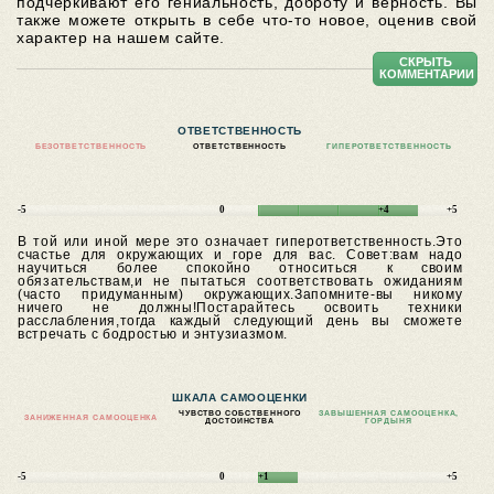
подчеркивают его гениальность, доброту и верность. Вы
также можете открыть в себе что-то новое, оценив свой
характер на нашем сайте.
СКРЫТЬ
КОММЕНТАРИИ
ОТВЕТСТВЕННОСТЬ
БЕЗОТВЕТСТВЕННОСТЬ
ОТВЕТСТВЕННОСТЬ
ГИПЕРОТВЕТСТВЕННОСТЬ
-5
0
+4
+5
В той или иной мере это означает гиперответственность.Это
счастье для окружающих и горе для вас.
Совет:вам надо
научиться более спокойно относиться к своим
обязательствам,и не пытаться соответствовать ожиданиям
(часто придуманным) окружающих.Запомните-вы никому
ничего не должны!Постарайтесь освоить техники
расслабления,тогда каждый следующий день вы сможете
встречать с бодростью и энтузиазмом.
ШКАЛА САМООЦЕНКИ
ЧУВСТВО СОБСТВЕННОГО
ЗАВЫШЕННАЯ САМООЦЕНКА,
ЗАНИЖЕННАЯ САМООЦЕНКА
ДОСТОИНСТВА
ГОРДЫНЯ
-5
0
+1
+5