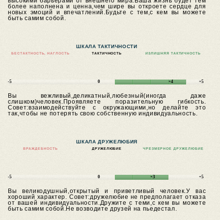
высокими барьерами от внешнего мира.Ваша жизнь будет тем
более наполнена и ценна,чем шире вы откроете сердце для
новых эмоций и впечатлений.Будьте с тем,с кем вы можете
быть самим собой.
ШКАЛА ТАКТИЧНОСТИ
БЕСТАКТНОСТЬ, НАГЛОСТЬ
ТАКТИЧНОСТЬ
ИЗЛИШНЯЯ ТАКТИЧНОСТЬ
-5
0
+4
+5
Вы вежливый,деликатный,любезный(иногда даже
слишком)человек.Проявляете поразительную гибкость.
Совет:взаимодействуйте с окружающими,но делайте это
так,чтобы не потерять свою собственную индивидуальность.
ШКАЛА ДРУЖЕЛЮБИЯ
ВРАЖДЕБНОСТЬ
ДРУЖЕЛЮБИЕ
ЧРЕЗМЕРНОЕ ДРУЖЕЛЮБИЕ
-5
0
+3
+5
Вы великодушный,открытый и приветливый человек.У вас
хороший характер.
Совет:дружелюбие не предполагает отказа
от вашей индивидуальности.Дружите с теми,с кем вы можете
быть самим собой.Не возводите друзей на пьедестал.