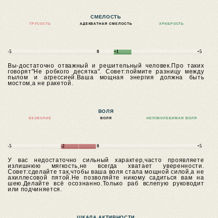
СМЕЛОСТЬ
ТРУСОСТЬ
АДЕКВАТНАЯ СМЕЛОСТЬ
ХРАБРОСТЬ
-5
0
+1
+5
Вы-достаточно отважный и решительный человек.Про таких
говорят"Не робкого десятка".
Совет:поймите разницу между
пылом и агрессией.Ваша мощная энергия должна быть
мостом,а не ракетой.
ВОЛЯ
БЕЗВОЛИЕ
ВОЛЯ
НЕПОКОЛЕБИМАЯ ВОЛЯ
-5
-2
0
+5
У вас недостаточно сильный характер,часто проявляете
излишнюю мягкость,не всегда хватает уверенности.
Совет:сделайте так,чтобы ваша воля стала мощной силой,а не
ахиллесовой пятой.Не позволяйте никому садиться вам на
шею.Делайте всё осознанно.Только раб вслепую руководит
или подчиняется.
ШКАЛА АКТИВНОСТИ