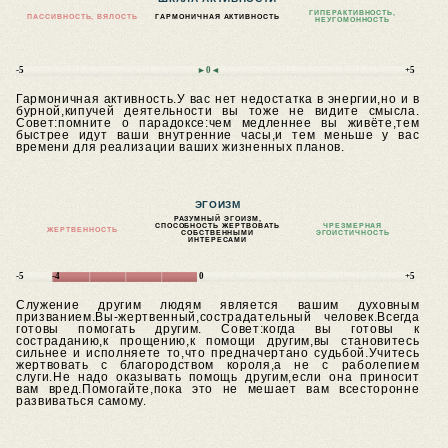
ГИПЕРАКТИВНОСТЬ,
ПАССИВНОСТЬ, ВЯЛОСТЬ
ГАРМОНИЧНАЯ АКТИВНОСТЬ
НЕУГОМОННОСТЬ
-5
►0◄
+5
Гармоничная активность.У вас нет недостатка в энергии,но и в
бурной,кипучей деятельности вы тоже не видите смысла.
Совет:помните о парадоксе:чем медленнее вы живёте,тем
быстрее идут ваши внутренние часы,и тем меньше у вас
времени для реализации ваших жизненных планов.
ЭГОИЗМ
РАЗУМНЫЙ ЭГОИЗМ,
СПОСОБНОСТЬ ЖЕРТВОВАТЬ
ЧРЕЗМЕРНАЯ
ЖЕРТВЕННОСТЬ
СОБСТВЕННЫМИ
ЭГОИСТИЧНОСТЬ
ИНТЕРЕСАМИ
-5
-4
0
+5
Служение другим людям является вашим духовным
призванием.Вы-жертвенный,сострадательный человек.Всегда
готовы помогать другим.
Совет:когда вы готовы к
состраданию,к прощению,к помощи другим,вы становитесь
сильнее и исполняете то,что предначертано судьбой.Учитесь
жертвовать с благородством короля,а не с раболепием
слуги.Не надо оказывать помощь другим,если она приносит
вам вред.Помогайте,пока это не мешает вам всесторонне
развиваться самому.