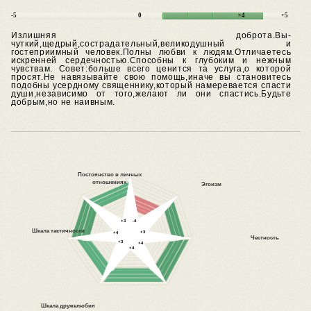
-5
0
+4
+5
Излишняя доброта.Вы-
чуткий,щедрый,сострадательный,великодушный и
гостеприимный человек.Полны любви к людям.Отличаетесь
искренней сердечностью.Способны к глубоким и нежным
чувствам.
Совет:больше всего ценится та услуга,о которой
просят.Не навязывайте свою помощь,иначе вы становитесь
подобны усердному священнику,который намеревается спасти
души,независимо от того,желают ли они спастись.Будьте
добрым,но не наивным.