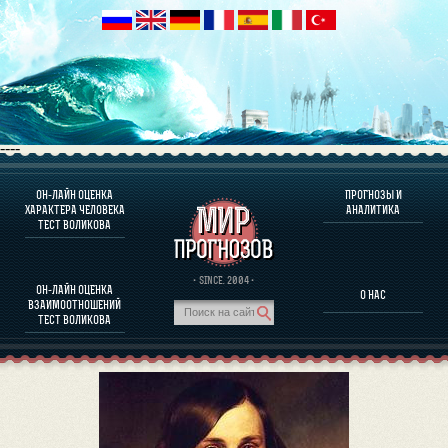
----
ОН-ЛАЙН ОЦЕНКА
ПРОГНОЗЫ И
О ПРОГРАММЕ
ХАРАКТЕРА ЧЕЛОВЕКА
АНАЛИТИКА
ТЕСТ ВОЛИКОВА
ОЦЕНКА ХАРАКТЕРA ЧЕЛОВЕКА
ОЦЕНКА ХАРАКТЕРА ВЫДАЮЩИХСЯ ЛИЧНОСТЕЙ
О ПРОГРАММЕ
· SINCE. 2004 ·
ОН-ЛАЙН ОЦЕНКА
О НАС
ТЕСТ НА СОВМЕСТИМОСТЬ ВОЛИКОВА
ВЗАИМООТНОШЕНИЙ
ПРОГНОЗЫ И АНАЛИТИКА
ТЕСТ ВОЛИКОВА