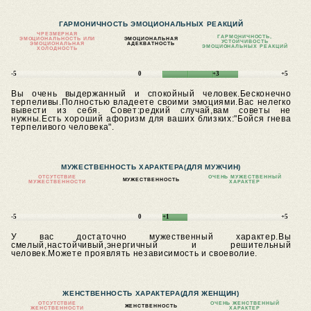
ГАРМОНИЧНОСТЬ ЭМОЦИОНАЛЬНЫХ РЕАКЦИЙ
ЧРЕЗМЕРНАЯ
ГАРМОНИЧНОСТЬ,
ЭМОЦИОНАЛЬНОСТЬ ИЛИ
ЭМОЦИОНАЛЬНАЯ
УСТОЙЧИВОСТЬ
ЭМОЦИОНАЛЬНАЯ
АДЕКВАТНОСТЬ
ЭМОЦИОНАЛЬНЫХ РЕАКЦИЙ
ХОЛОДНОСТЬ
-5
0
+3
+5
Вы очень выдержанный и спокойный человек.Бесконечно
терпеливы.Полностью владеете своими эмоциями.Вас нелегко
вывести из себя.
Совет:редкий случай,вам советы не
нужны.Есть хороший афоризм для ваших близких:"Бойся гнева
терпеливого человека".
МУЖЕСТВЕННОСТЬ ХАРАКТЕРА
(ДЛЯ МУЖЧИН)
ОТСУТСТВИЕ
ОЧЕНЬ МУЖЕСТВЕННЫЙ
МУЖЕСТВЕННОСТЬ
МУЖЕСТВЕННОСТИ
ХАРАКТЕР
-5
0
+1
+5
У вас достаточно мужественный характер.Вы
смелый,настойчивый,энергичный и решительный
человек.Можете проявлять независимость и своеволие.
ЖЕНСТВЕННОСТЬ ХАРАКТЕРА
(ДЛЯ ЖЕНЩИН)
ОТСУТСТВИЕ
ОЧЕНЬ ЖЕНСТВЕННЫЙ
ЖЕНСТВЕННОСТЬ
ЖЕНСТВЕННОСТИ
ХАРАКТЕР