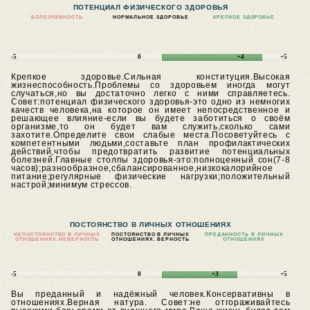
ПОТЕНЦИАЛ ФИЗИЧЕСКОГО ЗДОРОВЬЯ
БОЛЕЗНЕННОСТЬ
НОРМАЛЬНОЕ ЗДОРОВЬЕ
КРЕПКОЕ ЗДОРОВЬЕ
-5
0
+4
+5
Крепкое здоровье.Сильная конституция.Высокая
жизнеспособность.Проблемы со здоровьем иногда могут
случаться,но вы достаточно легко с ними справляетесь.
Совет:потенциал физического здоровья-это одно из немногих
качеств человека,на которое он имеет непосредственное и
решающее влияние-если вы будете заботиться о своём
организме,то он будет вам служить,сколько сами
захотите.Определите свои слабые места.Посоветуйтесь с
компетентными людьми,составьте план профилактических
действий,чтобы предотвратить развитие потенциальных
болезней.Главные столпы здоровья-это:полноценный сон(7-8
часов);разнообразное,сбалансированное,низкокалорийное
питание;регулярные физические нагрузки;положительный
настрой;минимум стрессов.
ПОСТОЯНСТВО В ЛИЧНЫХ ОТНОШЕНИЯХ
НЕПОСТОЯНСТВО В ЛИЧНЫХ
ПОСТОЯНСТВО В ЛИЧНЫХ
ПРЕДАННОСТЬ В ЛИЧНЫХ
ОТНОШЕНИЯХ.
НЕВЕРНОСТЬ
ОТНОШЕНИЯХ. ВЕРНОСТЬ
ОТНОШЕНИЯХ
-5
0
+3
+5
Вы преданный и надёжный человек.Консервативны в
отношениях.Верная натура.
Совет:не отгораживайтесь