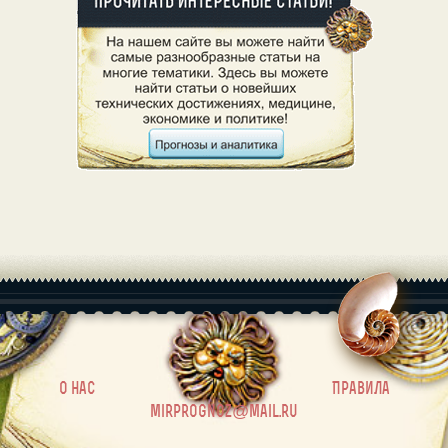
|
О нас
Правила
mirprognoz@mail.ru
Постоянство в личных
отношениях
Эгои