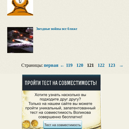
Звездные войны все ближе
Страницы:
первая
←
119
120
121
122
123
→
п