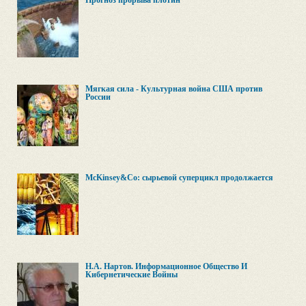
Прогноз прорыва плотин
Мягкая сила - Культурная война США против
России
McKinsey&Co: сырьевой суперцикл продолжается
Н.А. Нартов. Информационное Общество И
Кибернетические Войны