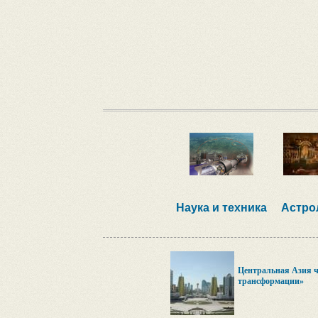
Наука и техника
Астро
Центральная Азия че
трансформации»