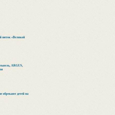
й виток «Великой
альпель, ARGUS,
ли
 обрекают детей на