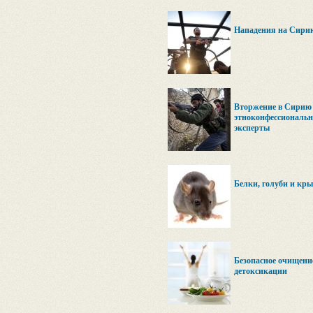
Нападения на Сирию
Вторжение в Сирию 
этноконфессиональн
эксперты
Белки, голуби и кры
Безопасное очищени
детоксикации