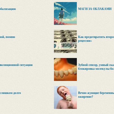
лобализацию
МАГИ ЗА ОБЛАКАМИ
мной, помню
Как предотвратить второ
рецессии»
еволюционной ситуации
Зубной сенсор, умный ск
блокировка молекулы бо
 слишком долго
Вечно жующие беременные
ожирение?