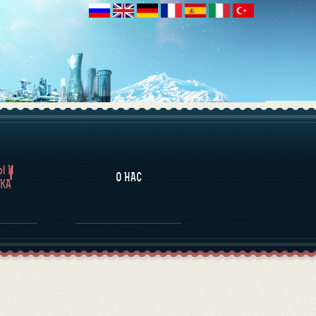
НАЛИТИКА
Ы И
О НАС
КА