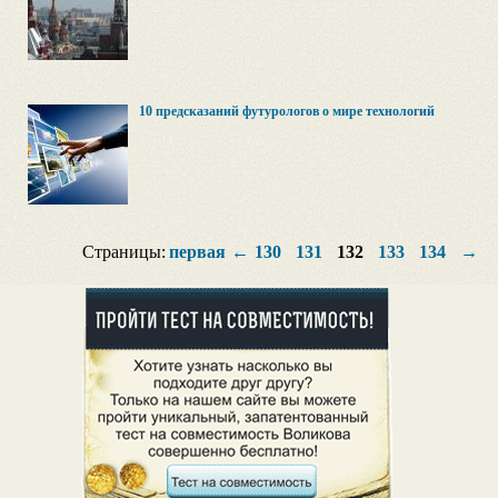
10 предсказаний футурологов о мире технологий
Страницы:
первая
←
130
131
132
133
134
→
п