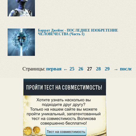
Баррат Джеймс - ПОСЛЕДНЕЕ ИЗОБРЕТЕНИЕ
ЧЕЛОВЕЧЕСТВА (Часть 1)
Страницы:
первая
←
25
26
27
28
29
→
послед