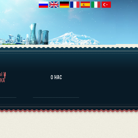
НАЛИТИКА
Ы И
О НАС
КА