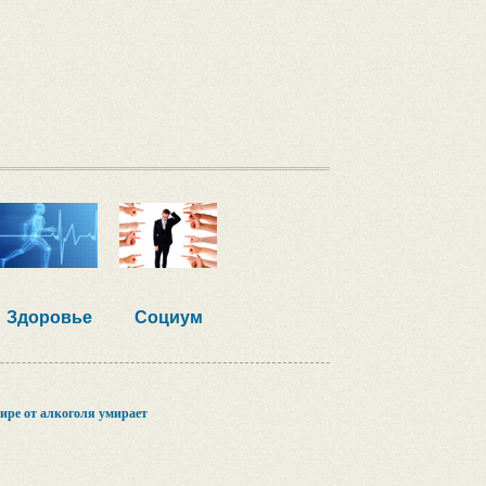
Здоровье
Социум
ире от алкоголя умирает