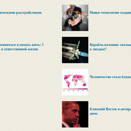
хическими расстройствами
Новые технологии создани
гиниться и начать жить: 5
Корабль-колония: скольк
 и ответственной жизни
к звездам?
Человечество стало ближ
Ближний Восток в антиро
дома