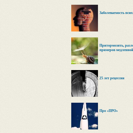
Заболеваемость пси
Притормозить, разло
примеров медленной
25 лет рецессии
Про «ПРО»