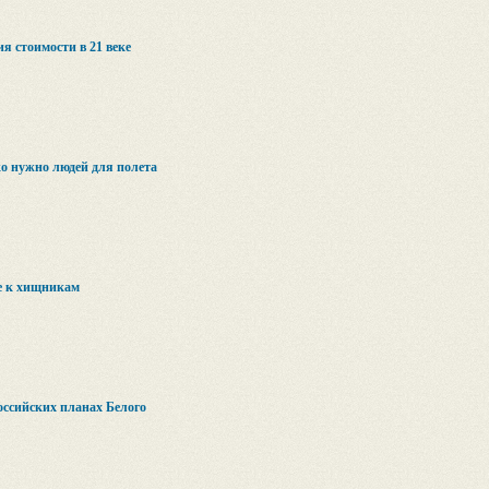
я стоимости в 21 веке
о нужно людей для полета
е к хищникам
ссийских планах Белого