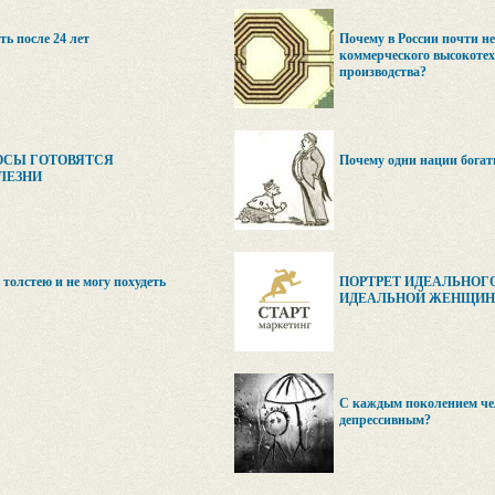
ть после 24 лет
Почему в России почти не
коммерческого высокоте
производства?
ОСЫ ГОТОВЯТСЯ
Почему одни нации богат
ЛЕЗНИ
 толстею и не могу похудеть
ПОРТРЕТ ИДЕАЛЬНОГ
ИДЕАЛЬНОЙ ЖЕНЩИ
C каждым поколением чело
депрессивным?