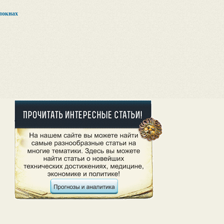
локнах