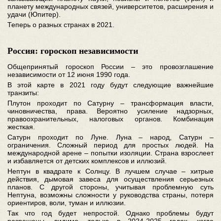
планету международных связей, университетов, расширения и
удачи (Юпитер).
Теперь о разных странах в 2021.
Россия: гороскоп независимости
Общепринятый гороскоп России – это провозглашение
независимости от 12 июня 1990 года.
В этой карте в 2021 году будут следующие важнейшие
транзиты:
Плутон проходит по Сатурну – трансформация власти,
чиновничества, права. Вероятно усиление надзорных,
правоохранительных, налоговых органов. Комбинация
жесткая.
Сатурн проходит по Луне. Луна – народ, Сатурн –
ограничения. Сложный период для простых людей. На
международной арене – попытки изоляции. Страна взрослеет
и избавляется от детских комплексов и иллюзий.
Нептун в квадрате к Солнцу. В лучшем случае – хитрые
действия, дымовая завеса для осуществления серьезных
планов. С другой стороны, учитывая проблемную суть
Нептуна, возможны сложности у руководства страны, потеря
ориентиров, воли, туман и иллюзии.
Так что год будет непростой. Однако проблемы будут