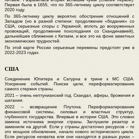
Первая была в 1655, что по 365-летнему циклу соответствует
2020 году.
По 365-летнему циклу вероятно обострение отношений с
Западом (но в разной степени: продолжение «бодания» со
США, серьезные споры с Украиной, вплоть до вооруженных
провокаций, продолжение похолодания со Скандинавией),
дальнейшее сближение с Китаем, и все это на фоне заметных
экономических трудностей.
По этой карте России серьезные перемены предстоят уже в
2022-2023 годах.
США
Соединение Юпитера и Сатурна в трине к МС США.
Ускорение событий. Поиски цели, переформатирование
самого стержня страны.
2021 – очень нептунианский год. Скандал, аферы, брожения и
шатания.
2022 – возвращение Плутона. Переформатирование
финансовой системы, силовых и властных структур,
глубинного государства. Впервые в истории США. Это словно
замена источника энергии страны. Заглушили реактор и
заменили на другой. Если у страны достаточно ресурсов – то
это мощное обновление, начало нового исторического цикла.
Если ресурсов нехватка или они находятся в разных руках –