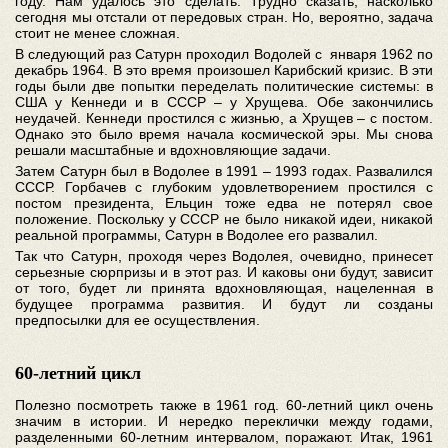
году. Нам удалось это сделать. Трудно сказать, насколько
сегодня мы отстали от передовых стран. Но, вероятно, задача
стоит не менее сложная.
В следующий раз Сатурн проходил Водолей с января 1962 по
декабрь 1964. В это время произошел Карибский кризис. В эти
годы были две попытки переделать политические системы: в
США у Кеннеди и в СССР – у Хрущева. Обе закончились
неудачей. Кеннеди простился с жизнью, а Хрущев – с постом.
Однако это было время начала космической эры. Мы снова
решали масштабные и вдохновляющие задачи.
Затем Сатурн был в Водолее в 1991 – 1993 годах. Развалился
СССР. Горбачев с глубоким удовлетворением простился с
постом президента, Ельцин тоже едва не потерял свое
положение. Поскольку у СССР не было никакой идеи, никакой
реальной программы, Сатурн в Водолее его развалил.
Так что Сатурн, проходя через Водолея, очевидно, принесет
серьезные сюрпризы и в этот раз. И каковы они будут, зависит
от того, будет ли принята вдохновляющая, нацеленная в
будущее программа развития. И будут ли созданы
предпосылки для ее осуществления.
60-летний цикл
Полезно посмотреть также в 1961 год. 60-летний цикл очень
значим в истории. И нередко переклички между годами,
разделенными 60-летним интервалом, поражают. Итак, 1961