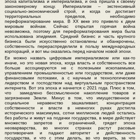
эпоха капитализма и империализма, и она пришла к своему
закономерному концу. Империализм – экстенсивный
социально-экономический строй, и когда он достигает
территориальных пределов, необходимо
переформатирование мира. В ХХ веке это привело к двум
мировым войнам. Сейчас открытая горячая война
невозможна, поэтому для переформатирования мира была
использована эпидемия. Средний бизнес и часть крупного
бизнеса были искусственно остановлены и обанкрочены,
собственность перераспределили в пользу международных
корпораций, и вот мы оказались перед началом новой эпохи.
Ее можно назвать цифровым империализмом или как-то
иначе, но это новая эпоха, когда власть и собственность все
больше ассоциируются не с полезными ископаемыми,
управлением промышленностью или государством, или даже
финансовыми потоками, а с научным и технологическим
лидерством и господством над виртуальным пространством
интернета. Вот эта эпоха и начнется с 2021 года. Плюс в том,
что замедлено бессмысленное накопление товаров и
загрязнение Земли. Минус в том, что имущественное и
социальное неравенство зашкаливает, концентрация
собственности и власти в немногих руках достигла
исторического максимума, сотни миллионов людей остались
без работы и живут на подачки государства, в мире действует
множество запретов и ограничений, грядет эпоха
неоварварства, во многих странах растут расовые
противоречия и падают авторитет и действенность
государства, и что с этим делать, во что верить, за что