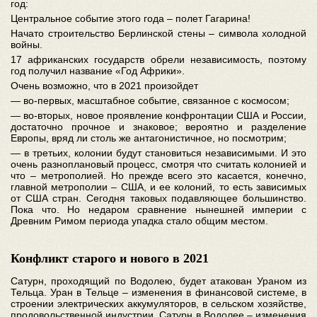
год:
Центральное событие этого года – полет Гагарина!
Начато строительство Берлинской стены – символа холодной
войны.
17 африканских государств обрели независимость, поэтому
год получил название «Год Африки».
Очень возможно, что в 2021 произойдет
— во-первых, масштабное событие, связанное с космосом;
— во-вторых, новое проявление конфронтации США и России,
достаточно прочное и знаковое; вероятно и разделение
Европы, вряд ли столь же антагонистичное, но посмотрим;
— в третьих, колонии будут становиться независимыми. И это
очень разноплановый процесс, смотря что считать колонией и
что – метрополией. Но прежде всего это касается, конечно,
главной метрополии – США, и ее колоний, то есть зависимых
от США стран. Сегодня таковых подавляющее большинство.
Пока что. Но недаром сравнение нынешней империи с
Древним Римом периода упадка стало общим местом.
Конфликт старого и нового в 2021
Сатурн, проходящий по Водолею, будет атакован Ураном из
Тельца. Уран в Тельце – изменения в финансовой системе, в
строении электрических аккумуляторов, в сельском хозяйстве,
продовольственной индустрии. Сатурн в Водолее – изменения