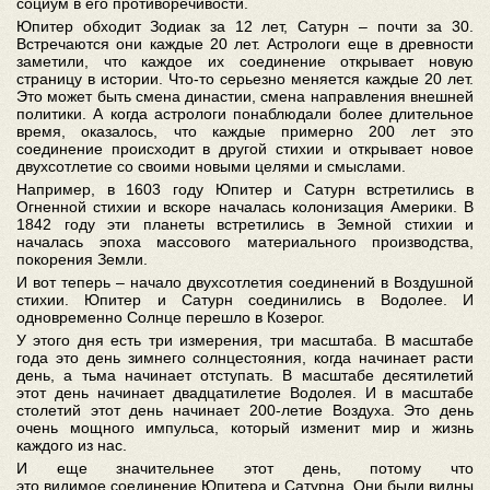
социум в его противоречивости.
Юпитер обходит Зодиак за 12 лет, Сатурн – почти за 30.
Встречаются они каждые 20 лет. Астрологи еще в древности
заметили, что каждое их соединение открывает новую
страницу в истории. Что-то серьезно меняется каждые 20 лет.
Это может быть смена династии, смена направления внешней
политики. А когда астрологи понаблюдали более длительное
время, оказалось, что каждые примерно 200 лет это
соединение происходит в другой стихии и открывает новое
двухсотлетие со своими новыми целями и смыслами.
Например, в 1603 году Юпитер и Сатурн встретились в
Огненной стихии и вскоре началась колонизация Америки. В
1842 году эти планеты встретились в Земной стихии и
началась эпоха массового материального производства,
покорения Земли.
И вот теперь – начало двухсотлетия соединений в Воздушной
стихии. Юпитер и Сатурн соединились в Водолее. И
одновременно Солнце перешло в Козерог.
У этого дня есть три измерения, три масштаба. В масштабе
года это день зимнего солнцестояния, когда начинает расти
день, а тьма начинает отступать. В масштабе десятилетий
этот день начинает двадцатилетие Водолея. И в масштабе
столетий этот день начинает 200-летие Воздуха. Это день
очень мощного импульса, который изменит мир и жизнь
каждого из нас.
И еще значительнее этот день, потому что
это видимое соединение Юпитера и Сатурна. Они были видны