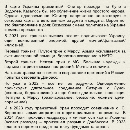
В карте Украины транзитный Юпитер проходит по Луне в
Водолее. Казалось бы, это облегчение жизни простого народа.
Однако одновременно Юпитер напряженно контактирует с
сектором карты, ответственным за долги и кредиты. Вероятно,
это благополучие в долг. Возможна смена политики на Украине
и смена президента.
В 2021 два транзита высших планет подпитывают Украину:
один воинственной энергией, другой мечтой/фантазией/
иллюзией.
Первый транзит: Плутон трин к Марсу. Армия усиливается за
счет иностранной помощи. Вероятно вхождение в НАТО.
Второй транзит: Нептун трин к МС. Большие надежды и
подъем патриотических настроений. Мечты о величии.
На таких транзитах возможно возрастание претензий к России,
попытки отвоевать Донбасс.
Но уже в 2022 – все не так радужно. Одновременно
происходит длительное соединение Сатурна с Луной
(сложная, бедная жизнь) и еще более длительная оппозиция
Нептуна к Марсу (разочарование, безволие, ложные цели,
поражение).
И в 2023 году транзитный Уран проходит соединение с IC.
Вероятны административно-территориальные перемены. В
2014 Уран проходил квадратуру к личной оси карты Украины
(аспект развода) – произошел разрыв с Донбассом. В 2023
планета перемен придет на точку фундамента страны.