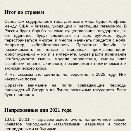
Итог по странам
Основным содержанием года для всего мира будет конфликт
между США и Китаем, уходящим и растущим гегемоном. В
России будет борьба за само существование государства, за
его единство, будут сложности на всех рубежах. Будет
перестраиваться многое, и многое начинать придется с ноля.
Например, кибербезопасность. Предстоит борьба за
независимость не только в финансах, промышленности,
юриспруденции – но и в интернете. Будет расти понимание
необходимости смены модели управления, смены элит,
выработки нового, активного, независимого политического и
экономического курса.
И мы сможем это сделать, но, вероятно, к 2025 году. Или
несколько позже.
Обратите внимание на почти совпадающие периоды
прохождений Сатурна по Лунам различных государств. Всем
будет непросто.
Напряженные дни 2021 года
13.01 -23.01 – взрывоопасное, очень напряженное время,
чреватое природными катаклизмами, авариями и просто
неожиданными событиями.