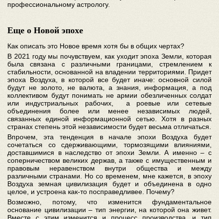
профессиональному астрологу.
Еще о Новой эпохе
Как описать это Новое время хотя бы в общих чертах?
В 2021 году мы почувствуем, как уходит эпоха Земли, которая
была связана с различными границами, стремлением к
стабильности, основанной на владении территориями. Придет
эпоха Воздуха, в которой все будет иначе: основной силой
будут не золото, не валюта, а знания, информация, а под
коллективом будут понимать не армии обезличенных солдат
или индустриальных рабочих, а роевые или сетевые
объединения более или менее независимых людей,
связанных единой информационной сетью. Хотя в разных
странах степень этой независимости будет весьма отличаться.
Впрочем, эта тенденция в начале эпохи Воздуха будет
сочетаться со сдерживающими, тормозящими влияниями,
доставшимися в наследство от эпохи Земли. А именно – с
соперничеством великих держав, а также с имущественным и
правовым неравенством внутри общества и между
различными странами. Но со временем, мне кажется, в эпоху
Воздуха земная цивилизация будет и объединена в одно
целое, и устроена как-то посправедливее. Почему?
Возможно, потому, что изменится фундаментальное
основание цивилизации – тип энергии, на которой она живет.
Вместе с этим изменится и процесс производства, и тип