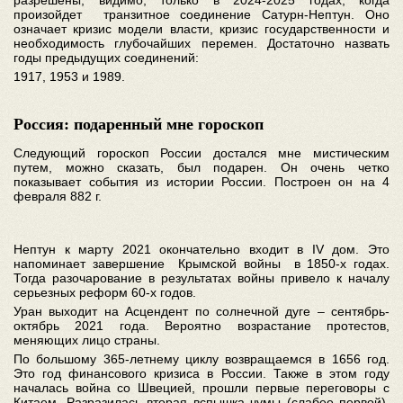
разрешены, видимо, только в 2024-2025 годах, когда
произойдет транзитное соединение Сатурн-Нептун. Оно
означает кризис модели власти, кризис государственности и
необходимость глубочайших перемен. Достаточно назвать
годы предыдущих соединений:
1917, 1953 и 1989.
Россия: подаренный мне гороскоп
Следующий гороскоп России достался мне мистическим
путем, можно сказать, был подарен. Он очень четко
показывает события из истории России. Построен он на 4
февраля 882 г.
Нептун к марту 2021 окончательно входит в IV дом. Это
напоминает завершение Крымской войны в 1850-х годах.
Тогда разочарование в результатах войны привело к началу
серьезных реформ 60-х годов.
Уран выходит на Асцендент по солнечной дуге – сентябрь-
октябрь 2021 года. Вероятно возрастание протестов,
меняющих лицо страны.
По большому 365-летнему циклу возвращаемся в 1656 год.
Это год финансового кризиса в России. Также в этом году
началась война со Швецией, прошли первые переговоры с
Китаем. Разразилась вторая вспышка чумы (слабее первой).