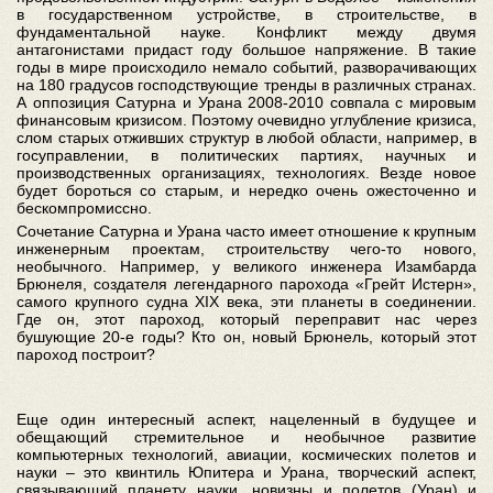
в государственном устройстве, в строительстве, в
фундаментальной науке. Конфликт между двумя
антагонистами придаст году большое напряжение. В такие
годы в мире происходило немало событий, разворачивающих
на 180 градусов господствующие тренды в различных странах.
А оппозиция Сатурна и Урана 2008-2010 совпала с мировым
финансовым кризисом. Поэтому очевидно углубление кризиса,
слом старых отживших структур в любой области, например, в
госуправлении, в политических партиях, научных и
производственных организациях, технологиях. Везде новое
будет бороться со старым, и нередко очень ожесточенно и
бескомпромиссно.
Сочетание Сатурна и Урана часто имеет отношение к крупным
инженерным проектам, строительству чего-то нового,
необычного. Например, у великого инженера Изамбарда
Брюнеля, создателя легендарного парохода «Грейт Истерн»,
самого крупного судна XIX века, эти планеты в соединении.
Где он, этот пароход, который переправит нас через
бушующие 20-е годы? Кто он, новый Брюнель, который этот
пароход построит?
Еще один интересный аспект, нацеленный в будущее и
обещающий стремительное и необычное развитие
компьютерных технологий, авиации, космических полетов и
науки – это квинтиль Юпитера и Урана, творческий аспект,
связывающий планету науки, новизны и полетов (Уран) и