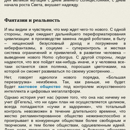
дня великой мутации с днем зимнего солнцестояния, с днем
начала роста Света, внушает надежду.
Фантазии и реальность
И мы видим и чувствуем, что мир ждет чего-то нового. С одной
стороны, люди ожидают дальнейшего переформатирования
цивилизации: в производстве замена людей роботами, в быту
– нищенский безусловный доход и погружение в
киберфантазмы, в социуме – суперконтроль и жесткая
система ограничений и привилегий, в развитии человека –
выведение нового Homo cyborgus. C другой стороны, люди
надеются, что все пойдет как-нибудь иначе, и у человека все-
таки останется своя полянка, поросшая цветочками, на
которой он сможет развиваться по своему усмотрению…
Нет, говорят идеологи нового порядка, «Большая
перезагрузка» неизбежна. Так, как раньше, не будет.
Будет
кастовое общество
под контролем искусственного
интеллекта и цифровых мегаплатформ.
Однако история учит нас (кроме того, что она нас ничему не
учит @Гегель), что ни один план не осуществляется целиком,
всегда попадаются «сучки и задоринки», что тотальный
контроль невозможен в течение длительного времени, что
жестко регламентированное общество нежизнеспособно и
проигрывает в конкуренции обществам более свободным и
творческим, и тем более обществам, одушевленным идеей.
Даже если творческое и нацеленное в будущее общество