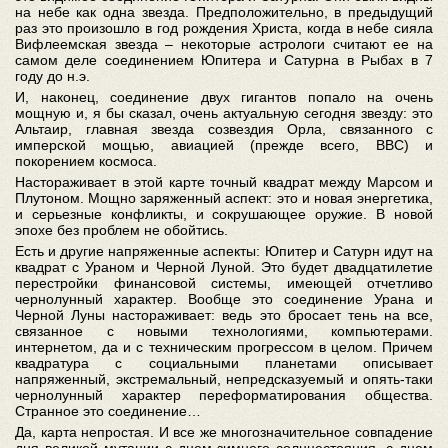
на небе как одна звезда. Предположительно, в предыдущий
раз это произошло в год рождения Христа, когда в небе сияла
Вифлеемская звезда – некоторые астрологи считают ее на
самом деле соединением Юпитера и Сатурна в Рыбах в 7
году до н.э.
И, наконец, соединение двух гигантов попало на очень
мощную и, я бы сказал, очень актуальную сегодня звезду: это
Альтаир, главная звезда созвездия Орла, связанного с
имперской мощью, авиацией (прежде всего, ВВС) и
покорением космоса.
Настораживает в этой карте точный квадрат между Марсом и
Плутоном. Мощно заряженный аспект: это и новая энергетика,
и серьезные конфликты, и сокрушающее оружие. В новой
эпохе без проблем не обойтись.
Есть и другие напряженные аспекты: Юпитер и Сатурн идут на
квадрат с Ураном и Черной Луной. Это будет двадцатилетие
перестройки финансовой системы, имеющей отчетливо
чернолунный характер. Вообще это соединение Урана и
Черной Луны настораживает: ведь это бросает тень на все,
связанное с новыми технологиями, компьютерами.
интернетом, да и с техническим прогрессом в целом. Причем
квадратура с социальными планетами описывает
напряженный, экстремальный, непредсказуемый и опять-таки
чернолунный характер переформатирования общества.
Странное это соединение…
Да, карта непростая. И все же многозначительное совпадение