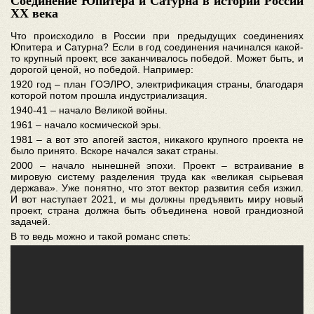
Соединение Юпитера и Сатурна в истории России
ХХ века
Что происходило в России при предыдущих соединениях
Юпитера и Сатурна? Если в год соединения начинался какой-
то крупный проект, все заканчивалось победой. Может быть, и
дорогой ценой, но победой. Например:
1920 год – план ГОЭЛРО, электрификация страны, благодаря
которой потом прошла индустриализация.
1940-41 – начало Великой войны.
1961 – начало космической эры.
1981 – а вот это апогей застоя, никакого крупного проекта не
было принято. Вскоре начался закат страны.
2000 – начало нынешней эпохи. Проект – встраивание в
мировую систему разделения труда как «великая сырьевая
держава». Уже понятно, что этот вектор развития себя изжил.
И вот наступает 2021, и мы должны предъявить миру новый
проект, страна должна быть объединена новой грандиозной
задачей.
В то ведь можно и такой романс спеть: