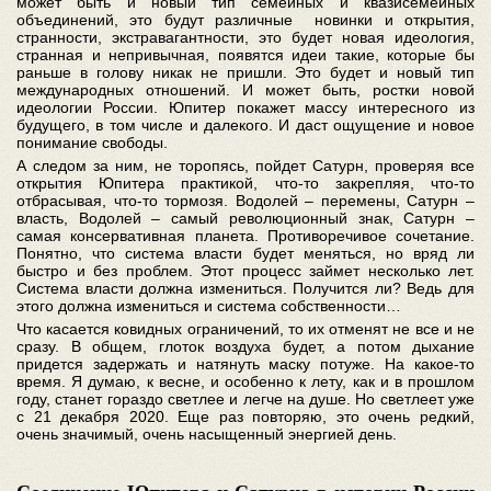
может быть и новый тип семейных и квазисемейных
объединений, это будут различные новинки и открытия,
странности, экстравагантности, это будет новая идеология,
странная и непривычная, появятся идеи такие, которые бы
раньше в голову никак не пришли. Это будет и новый тип
международных отношений. И может быть, ростки новой
идеологии России. Юпитер покажет массу интересного из
будущего, в том числе и далекого. И даст ощущение и новое
понимание свободы.
А следом за ним, не торопясь, пойдет Сатурн, проверяя все
открытия Юпитера практикой, что-то закрепляя, что-то
отбрасывая, что-то тормозя. Водолей – перемены, Сатурн –
власть, Водолей – самый революционный знак, Сатурн –
самая консервативная планета. Противоречивое сочетание.
Понятно, что система власти будет меняться, но вряд ли
быстро и без проблем. Этот процесс займет несколько лет.
Система власти должна измениться. Получится ли? Ведь для
этого должна измениться и система собственности…
Что касается ковидных ограничений, то их отменят не все и не
сразу. В общем, глоток воздуха будет, а потом дыхание
придется задержать и натянуть маску потуже. На какое-то
время. Я думаю, к весне, и особенно к лету, как и в прошлом
году, станет гораздо светлее и легче на душе. Но светлеет уже
с 21 декабря 2020. Еще раз повторяю, это очень редкий,
очень значимый, очень насыщенный энергией день.