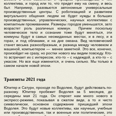
коллектива, и город или то, что придет ему на смену, и весь
быт. Например, разовьются автономные универсальные
производственные центры. С роботизацией и развитием
виртуального общения людям не будет нужды в больших
производственных, управленческих, научных коллективах с
компактным проживанием. Размеры городов уменьшатся, зато
возрастет роль различных коммун. Причем поскольку
человеческое тело и сознание тоже будут меняться, эти
коммуны будут в самых неожиданных местах, и в лесу, и в
горах, и под облаками, и на дне океана. Вид человеческий
станет весьма разнообразным, и разница между человеком и
машиной, компьютером — менее заметной. Это все, конечно,
произойдет не сразу, но ростки нового мы видим повсюду. Кто-
то встречает их с интересом, кто-то – с надеждой, а кто-то – с
ужасом. Но все еще изменится, и очень сильно. Мы только в
самом начале новой эпохи.
Транзиты 2021 года
Юпитер и Сатурн, проходя по Водолею, будут действовать по-
разному. Юпитер пробежит Водолея за 5 месяцев, до
середины мая 21 года. Он откроет нам много нового в
экспресс-режиме, показывая в сжатом виде, а то и чисто
символически, основное содержание пришедшей эпохи
Водолея. Это будут новые коллективы, как научные, учебные
или производственные, так и военные или политические, это