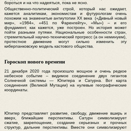
бороться и на что надеяться, пока не ясно.
Общественно-политический строй, который нас ожидает,
кажется аналитикам, экономистам и футурологам очень
похожим на знаменитые антиутопии XX века («Дивный новый
мир», «1984», «451 по Фаренгейту», «Мы») – и его
фундамент, как кажется, уже построен. Но история может
пойти разными путями. Национальные особенности стран,
стремительный научно-технический прогресс (а он неминуем),
протестное движение могут сильно изменить эту
киберпанковскую модель кастового общества.
Гороскоп нового времени
21 декабря 2020 года произошло мощное и очень редкое
небесное событие – видимое соединение двух гигантов
Солнечной системы — Юпитера и Сатурна. Вот карта
соединения (Великой Мутации) на нулевые географические
координаты.
Юпитер представляет развитие, свободу, движение вширь и
вверх, ближайшие перспективы. Сатурн символизирует
сжатие, закрепощение, создание серьезных и прочных
структур, дальние перспективы. Вместе они символизируют