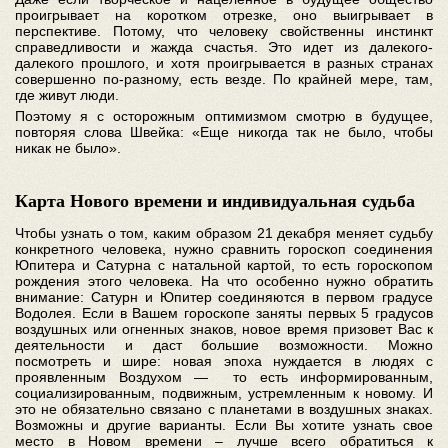
проигрывает на коротком отрезке, оно выигрывает в
перспективе. Потому, что человеку свойственны инстинкт
справедливости и жажда счастья. Это идет из далекого-
далекого прошлого, и хотя проигрывается в разных странах
совершенно по-разному, есть везде. По крайней мере, там,
где живут люди.
Поэтому я с осторожным оптимизмом смотрю в будущее,
повторяя слова Швейка: «Еще никогда так не было, чтобы
никак не было».
Карта Нового времени и индивидуальная судьба
Чтобы узнать о том, каким образом 21 декабря меняет судьбу
конкретного человека, нужно сравнить гороскоп соединения
Юпитера и Сатурна с натальной картой, то есть гороскопом
рождения этого человека. На что особенно нужно обратить
внимание: Сатурн и Юпитер соединяются в первом градусе
Водолея. Если в Вашем гороскопе заняты первых 5 градусов
воздушных или огненных знаков, новое время призовет Вас к
деятельности и даст большие возможности. Можно
посмотреть и шире: новая эпоха нуждается в людях с
проявленным Воздухом — то есть информированным,
социализированным, подвижным, устремленным к новому. И
это не обязательно связано с планетами в воздушных знаках.
Возможны и другие варианты. Если Вы хотите узнать свое
место в Новом времени – лучше всего обратиться к