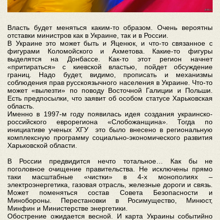
Власть будет меняться каким-то образом. Очень вероятны
отставки министров как в Украине, так и в России.
В Украине это может быть и Яценюк, и что-то связанное с
фигурами Коломойского и Ахметова. Какие-то фигуры
выделятся на Донбассе. Как-то этот регион начнет
«притираться» с киевской властью, пойдет обсуждение
границ. Надо будет, видимо, прописать и механизмы
соблюдения прав русскоязычного населения в Украине. Что-то
может «вылезти» по поводу Восточной Галиции и Польши.
Есть предпосылки, что заявит об особом статусе Харьковская
область.
Именно в 1997-м году появилась идея создания украинско-
российского еврорегиона «Слобожанщина». Тогда по
инициативе ученых ХГУ это было внесено в региональную
комплексную программу социально-экономического развития
Харьковской области.
В России предвидится нечто тотальное… Как бы не
поголовное очищение правительства. Не исключены прямо
таки масштабные «чистки» в 4-х монополиях –
электроэнергетика, газовая отрасль, железные дороги и связь.
Может поменяться состав Совета Безопасности и
Минобороны. Перестановки в Росимущество, Минюст,
Минфин и Министерстве энергетики.
Обострение ожидается весной. И карта Украины событийно