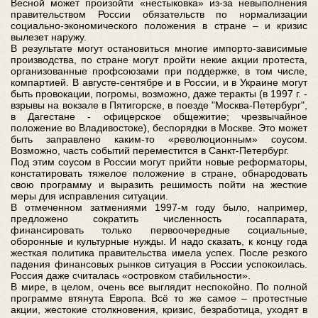
Весной может произойти «нестыковка» из-за невыполнения
правительством России обязательств по нормализации
социально-экономического положения в стране – и кризис
вылезет наружу.
В результате могут остановиться многие импорто-зависимые
производства, по стране могут пройти некие акции протеста,
организованные профсоюзами при поддержке, в том числе,
компартией. В августе-сентябре и в России, и в Украине могут
быть провокации, погромы, возможно, даже теракты (в 1997 г. -
взрывы на вокзале в Пятигорске, в поезде "Москва-Петербург",
в Дагестане - офицерское общежитие; чрезвычайное
положение во Владивостоке), беспорядки в Москве. Это может
быть заправлено каким-то «революционным» соусом.
Возможно, часть событий переместится в Санкт-Петербург.
Под этим соусом в России могут прийти новые реформаторы,
констатировать тяжелое положение в стране, обнародовать
свою программу и выразить решимость пойти на жесткие
меры для исправления ситуации.
В отмеченном затмениями 1997-м году было, например,
предложено сократить численность госаппарата,
финансировать только первоочередные социальные,
оборонные и культурные нужды. И надо сказать, к концу года
жесткая политика правительства имела успех. После резкого
падения финансовых рынков ситуация в России успокоилась.
Россия даже считалась «островком стабильности».
В мире, в целом, очень все выглядит неспокойно. По полной
программе втянута Европа. Всё то же самое – протестные
акции, жестокие столкновения, кризис, безработица, уходят в