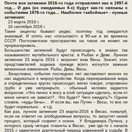
Почти все затмения 2016-го года отправляют нас в 1997-й
год… И два (из ожидаемых 4-х) будут как-то связаны с
событиями 1978-го года… Наиболее «забойные» - лунные
затмения:
23 марта 2016 г.
16 сентября 2016 г.
Такие акценты бывают редко, поэтому год ожидается
знаковый. И опять нас «посылают» в 90-ые и во времена
СССР. Постсоветское пространство на такое не может не
прореагировать…
Большинство затмений будут происходить в знаках так
называемого мутабельного креста: в Рыбах и Деве. Лунное
затмение 23 марта 2016 г. затронет знак Весы. Значит, этих
представителей зодиака прежде всего коснутся важные
жизненные изменения. Рыбы, Девы, Весы.
…Безусловно, события последних лет заставляют многих из
нас задуматься о мироустройстве. Когда перекраивание мира
в определенных кругах происходит, мягко говоря, откровенно
грубо и уже неприкрыто, - обычный человек задается
вопросом: «Что лично я могу в этой ситуации сделать, если от
меня ничего не зависит?.. Что будет? Чего ожидать?» Одним
словом, «куды бечь»… И если вы, как Путин – Весы, то все ли
будет нормально… и т.д.
Как раз, лунное затмение 23 марта-2016 в Весах, пожалуй,
если не ответит на злободневные вопросы, то запустит некий
процесс, который созреет к осени. У Владимира Путина, у
которого сразу четыре планеты в Весах, уже где-то с начала
2015 г. наметился длительный период изменений в судьбе. В