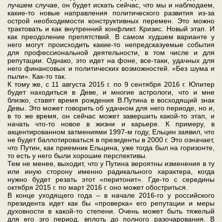
лучшем случае, он будет искать сейчас, что мы и наблюдаем,
какие-то новые направления политического развития из-за
острой необходимости конструктивных перемен. Это можно
трактовать и как внутренний конфликт. Кризис. Новый этап. И
как преодоление препятствий. В самом худшем варианте у
него могут происходить какие-то непредсказуемые события
для профессиональной деятельности, в том числе и для
репутации. Однако, это идет на фоне, все-таки, удачных для
него финансовых и политических возможностей. «Без шума и
пыли». Как-то так.
К тому же, с 11 августа 2015 г. по 9 сентября 2016 г. Юпитер
будет находиться в Деве, и многие астрологи, что и мне
близко, ставят время рождения В.Путина в восходящий знак
Девы. Это может говорить об удачном для него периоде, но и,
в то же время, он сейчас может завершить какой-то этап, и
начать что-то новое в жизни и карьере. К примеру, в
акцентированном затмениями 1997-м году, Ельцин заявил, что
не будет баллотироваться в президенты в 2000 г. Это означает,
что Путин, как приемник Ельцина, уже тогда был на горизонте,
то есть у него были хорошие перспективы.
Тем не менее, выходит, что у Путина вероятны изменения в ту
или иную сторону именно радикального характера, когда
нужно будет резать этот «перитонит». Где-то с середины
октября 2015 г. по март 2016 г. оно может обостриться.
В конце уходящего года – в начале 2016-го у российского
президента идет как бы «проверка» его репутации и меры
духовности в какой-то степени. Очень может быть тяжелый
для его эго период, вплоть до полного разочарования. В