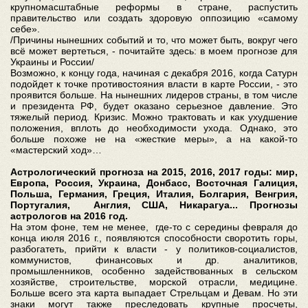
крупномасштабные реформы в стране, распустить
правительство или создать здоровую оппозицию «самому
себе».
/Причины нынешних событий и то, что может быть, вокруг чего
всё может вертеться, - почитайте здесь: в моем прогнозе для
Украины и России/
Возможно, к концу года, начиная с декабря 2016, когда Сатурн
подойдет к точке противостояния власти в карте России, - это
проявится больше. На нынешних лидеров страны, в том числе
и президента РФ, будет оказано серьезное давление. Это
тяжелый период. Кризис. Можно трактовать и как ухудшение
положения, вплоть до необходимости ухода. Однако, это
больше похоже не на «жесткие меры», а на какой-то
«мастерский ход»…
Астрологический прогноза на 2015, 2016, 2017 годы: мир,
Европа, Россия, Украина, Донбасс, Восточная Галиция,
Польша, Германия, Греция, Италия, Болгария, Венгрия,
Португалия, Англия, США, Никарагуа... Прогнозы
астрологов на 2016 год.
На этом фоне, тем не менее, где-то с середины февраля до
конца июля 2016 г., появляются способности своротить горы,
разбогатеть, прийти к власти - у политиков-социалистов,
коммунистов, финансовых и др. аналитиков,
промышленников, особенно задействованных в сельском
хозяйстве, строительстве, морской отрасли, медицине.
Больше всего эта карта выпадает Стрельцам и Девам. Но эти
знаки могут также преследовать крупные просчеты,