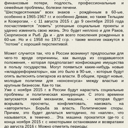
финансовые потери, подлость, профессиональные и
семейные проблемы, болезни печени.
"Шестидесятникам" всех знаков - рождённым в 60-ые,
особенно в 1965-1967 г.г. и особенно Девам, но также Тельцам
и Козерогам, - с 11 августа 2015 г. до 9 сентября 2016 года
посчастливится "ловить" успешные социальные проекты и
удачно изменить свою жизнь. Это будет неплохо и для Раков,
Скорпионов и Рыб. Да и - для всего поколения рожденных в
60-ые. Но и с 1958 по 1972 г.г.р. - также многие окажутся в
"потоке" с хорошей перспективой.
Может случится так, что в России возникнут предпосылки для
чего-то вроде опричнины, как выхода из создавшегося
положения, - которая предполагает конфискацию имущества
в пользу государства. Могут появиться какие-нибудь новые
«младореформаторы», как это было в 90-ые, - которые будут
опять вытеснять олигархов из власти. В общем, придут новые,
молодые политики для «консенсуса» между властью и
крупным бизнесом. Как-то так.
Уже с ноября 2015 г. в России будут нарастать социальные
проблемы и политическая конкуренция. С этого времени
запускается некий механизм, машина, - которая будет
вскрывать просчеты, конфликтовать, наезжать на
«авторитеты». Борьба за власть. Политические споры.
Причем, это будет делаться методично, по «капле», что
называется, в темечко… Эта машина прокатится где-то с
конца ноября 2015 г. с некоторыми остановками и возвратами
до августа 2016 г. Можно отметить периоды: