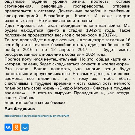
ощутимое падение уровня жизни, протесты, острые
столкновения, революции, госперевороты, отправки
правительств в отставку. Длительные перебои в снабжении
электроэнергией. Безработица. Кризис. И даже смерти
известных лиц… Не исключаются и теракты.
Идет мировая, вот такая гибридная непонятная война. Мы
будем находиться где-то в стадии 1942-го года. Такое
положение продержится весь год с переносом в 2017-й…
То, что произойдет в мире осенью, - в эпицентре затмения 16
сентября и в течение ближайшего полугодия, особенно с 30
ноября 2016 г. по 12 апреля 2017 г., - будет иметь
опосредованное отношение к событиям 2024 года.
Прогноз получился неутешительный. Но это ̀общая картина, -
которая, замечу, будет складываться отчасти в «телевизоре».
Это важно. Важно понимать, что многие вещи будут
нагнетаться и преувеличиваться. На самом деле, как и во все
времена, все циклично… и, к тому же, чтобы «быть
счастливым в трудные времена - есть смысл хоть немного
планировать свою жизнь» /Эндрю Мэтьюз «Счастье в трудные
времена»/ …А кого-то выручит Провидение и, как всегда,
спасет Любовь.
Берегите себя и своих близких.
Вия Федянина
http://astrologic-of.ru/index.php/prognozy-avtora?id=230