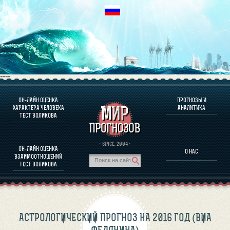
----
ОН-ЛАЙН ОЦЕНКА
ПРОГНОЗЫ И
О ПРОГРАММЕ
ХАРАКТЕРА ЧЕЛОВЕКА
АНАЛИТИКА
ТЕСТ ВОЛИКОВА
ОЦЕНКА ХАРАКТЕРA ЧЕЛОВЕКА
ОЦЕНКА ХАРАКТЕРА ВЫДАЮЩИХСЯ ЛИЧНОСТЕЙ
О ПРОГРАММЕ
· SINCE. 2004 ·
ОН-ЛАЙН ОЦЕНКА
О НАС
ТЕСТ НА СОВМЕСТИМОСТЬ ВОЛИКОВА
ВЗАИМООТНОШЕНИЙ
ПРОГНОЗЫ И АНАЛИТИКА
ТЕСТ ВОЛИКОВА
АСТРОЛОГИЧЕСКИЙ ПРОГНОЗ НА 2016 ГОД (ВИА