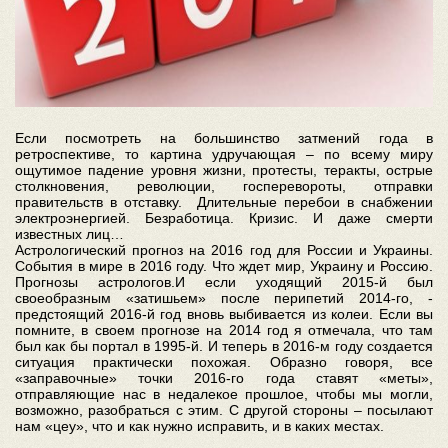
Если посмотреть на большинство затмений года в
ретроспективе, то картина удручающая – по всему миру
ощутимое падение уровня жизни, протесты, теракты, острые
столкновения, революции, госперевороты, отправки
правительств в отставку. Длительные перебои в снабжении
электроэнергией. Безработица. Кризис. И даже смерти
известных лиц…
Астрологический прогноз на 2016 год для России и Украины.
События в мире в 2016 году. Что ждет мир, Украину и Россию.
Прогнозы астрологов.И если уходящий 2015-й был
своеобразным «затишьем» после перипетий 2014-го, -
предстоящий 2016-й год вновь выбивается из колеи. Если вы
помните, в своем прогнозе на 2014 год я отмечала, что там
был как бы портал в 1995-й. И теперь в 2016-м году создается
ситуация практически похожая. Образно говоря, все
«заправочные» точки 2016-го года ставят «меты»,
отправляющие нас в недалекое прошлое, чтобы мы могли,
возможно, разобраться с этим. С другой стороны – посылают
нам «цеу», что и как нужно исправить, и в каких местах.