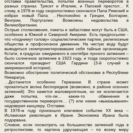
отставки правительства, попытки военных переворотов в
разных странах. Трясет и Италию, и Папский престол… К
слову, в 1978-м году скоропостижно скончался Папа Римский и
избран новый Папа. …Неспокойно в Греции, Болгарии,
Венгрии, Португалии. Возможны недовольства в
Великобритании.
Острые столкновения, пикеты и забастовки могут быть в США,
особенно в Южной и Северной Америке. Есть предпосылки -
что «поднимут голову» социалистические партии, религиозные
общества и профсоюзное движение. На чистую воду будут
выводиться скомпрометировавшие себя тайные организации.
Кстати, в градусах ожидаемого в сентябре лунного затмения –
было солнечное затмение в 1923 году, и тогда скоропостижно
скончался президент США Гардине (3-й случай в
американской истории).
Возможно обострение политической обстановки в Республике
Никарагуа.
…Достанется особенно Германии. В стране может
прокатиться волна беспорядков (возможно, в районе осенних
затмений). Это кажется маловероятным, но не исключается
даже попытка, что-ли… какие-то обвинения в
государственном перевороте… (?) или некие «выказывания»
недоверия канцлеру. Отставки.
В 1978-м году произошло ключевое событие XX века –
Исламская революция в Иране. Экономика Ирана была
подорвана.
Словом, если посмотреть на большинство затмений года в
ретроспективе, то картина удручающая – по всему миру