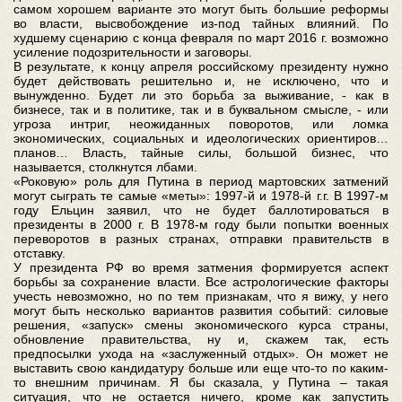
самом хорошем варианте это могут быть большие реформы
во власти, высвобождение из-под тайных влияний. По
худшему сценарию с конца февраля по март 2016 г. возможно
усиление подозрительности и заговоры.
В результате, к концу апреля российскому президенту нужно
будет действовать решительно и, не исключено, что и
вынужденно. Будет ли это борьба за выживание, - как в
бизнесе, так и в политике, так и в буквальном смысле, - или
угроза интриг, неожиданных поворотов, или ломка
экономических, социальных и идеологических ориентиров…
планов… Власть, тайные силы, большой бизнес, что
называется, столкнутся лбами.
«Роковую» роль для Путина в период мартовских затмений
могут сыграть те самые «меты»: 1997-й и 1978-й г.г. В 1997-м
году Ельцин заявил, что не будет баллотироваться в
президенты в 2000 г. В 1978-м году были попытки военных
переворотов в разных странах, отправки правительств в
отставку.
У президента РФ во время затмения формируется аспект
борьбы за сохранение власти. Все астрологические факторы
учесть невозможно, но по тем признакам, что я вижу, у него
могут быть несколько вариантов развития событий: силовые
решения, «запуск» смены экономического курса страны,
обновление правительства, ну и, скажем так, есть
предпосылки ухода на «заслуженный отдых». Он может не
выставить свою кандидатуру больше или еще что-то по каким-
то внешним причинам. Я бы сказала, у Путина – такая
ситуация, что не остается ничего, кроме как запустить