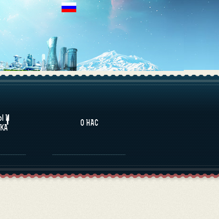
НАЛИТИКА
Ы И
О НАС
КА