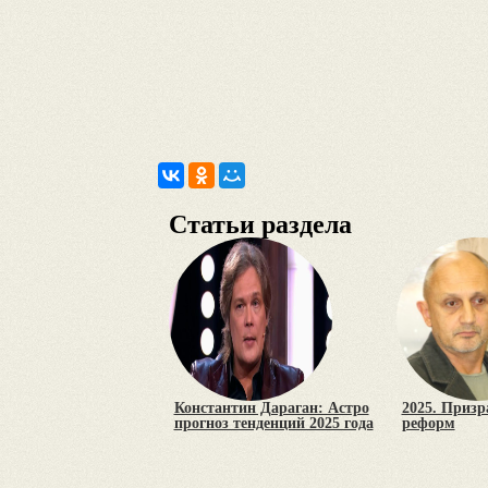
Статьи раздела
Константин Дараган: Астро
2025. Призр
прогноз тенденций 2025 года
реформ