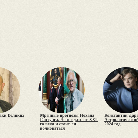
аки Великих
Мрачные прогнозы Йохана
Константин Дара
Галтунга. Чего ждать от XXI-
Астрологический
го века и стоит ли
2024 год
волноваться