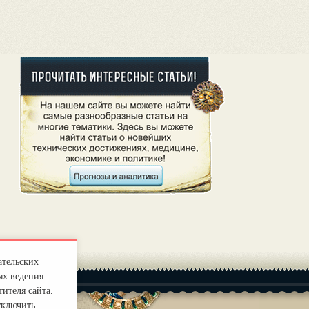
ательских
ях ведения
ителя сайта.
тключить