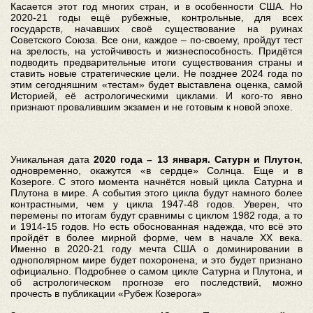
Касается этот год многих стран, и в особенности США. Но
2020-21 годы ещё рубежные, контрольные, для всех
государств, начавших своё существование на руинах
Советского Союза. Все они, каждое – по-своему, пройдут тест
на зрелость, на устойчивость и жизнеспособность. Придётся
подводить предварительные итоги существования страны и
ставить новые стратегические цели. Не позднее 2024 года по
этим сегодняшним «тестам» будет выставлена оценка, самой
Историей, её астрологическими циклами. И кого-то явно
признают провалившим экзамен и не готовым к новой эпохе.
Уникальная дата
2020 года – 13 января. Сатурн и Плутон
,
одновременно, окажутся «в сердце» Солнца. Еще и в
Козероге. С этого момента начнётся новый цикла Сатурна и
Плутона в мире. А события этого цикла будут намного более
контрастными, чем у цикла 1947-48 годов. Уверен, что
перемены по итогам будут сравнимы с циклом 1982 года, а то
и 1914-15 годов. Но есть обоснованная надежда, что всё это
пройдёт в более мирной форме, чем в начале XX века.
Именно в 2020-21 году мечта США о доминировании в
однополярном мире будет похоронена, и это будет признано
официально. Подробнее о самом цикле Сатурна и Плутона, и
об астрологическом прогнозе его последствий, можно
прочесть в публикации «Рубеж Козерога»