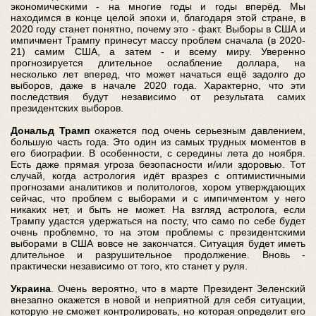
экономическими - на многие годы и годы вперёд. Мы
находимся в конце целой эпохи и, благодаря этой стране, в
2020 году станет понятно, почему это - факт. Выборы в США и
импичмент Трампу принесут массу проблем сначала (в 2020-
21) самим США, а затем - и всему миру. Уверенно
прогнозируется длительное ослабление доллара, на
несколько лет вперед, что может начаться ещё задолго до
выборов, даже в начале 2020 года. Характерно, что эти
последствия будут независимо от результата самих
президентских выборов.
Дональд Трамп
окажется под очень серьезным давлением,
большую часть года. Это один из самых трудных моментов в
его биографии. В особенности, с середины лета до ноября.
Есть даже прямая угроза безопасности и/или здоровью. Тот
случай, когда астрология идёт вразрез с оптимистичными
прогнозами аналитиков и политологов, хором утверждающих
сейчас, что проблем с выборами и с импичментом у него
никаких нет, и быть не может. На взгляд астролога, если
Трампу удастся удержаться на посту, что само по себе будет
очень проблемно, то на этом проблемы с президентскими
выборами в США вовсе не закончатся. Ситуация будет иметь
длительное и разрушительное продолжение. Вновь -
практически независимо от того, кто станет у руля.
Украина
. Очень вероятно, что в марте Президент Зеленский
внезапно окажется в новой и неприятной для себя ситуации,
которую не сможет контролировать, но которая определит его