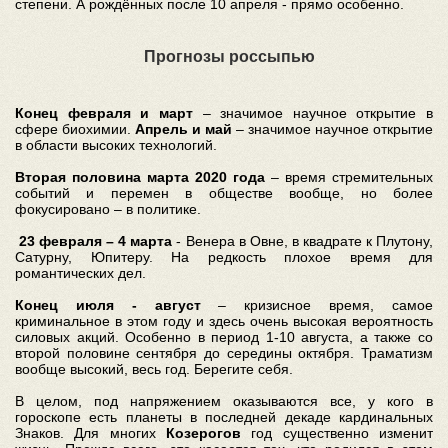
степени. А рождённых после 10 апреля - прямо особенно.
Прогнозы россыпью
Конец февраля и март
– значимое научное открытие в
сфере биохимии.
Апрель и май
– значимое научное открытие
в области высоких технологий.
Вторая половина марта 2020 года
– время стремительных
событий и перемен в обществе вообще, но более
фокусировано – в политике.
23 февраля – 4 марта
- Венера в Овне, в квадрате к Плутону,
Сатурну, Юпитеру. На редкость плохое время для
романтических дел.
Конец июля - август
– кризисное время, самое
криминальное в этом году и здесь очень высокая вероятность
силовых акций. Особенно в период 1-10 августа, а также со
второй половине сентября до середины октября. Траматизм
вообще высокий, весь год. Берегите себя.
В целом, под напряжением оказываются все, у кого в
гороскопе есть планеты в последней декаде кардинальных
Знаков. Для многих
Козерогов
год существенно изменит