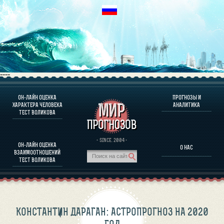
----
ОН-ЛАЙН ОЦЕНКА
ПРОГНОЗЫ И
О ПРОГРАММЕ
ХАРАКТЕРА ЧЕЛОВЕКА
АНАЛИТИКА
ТЕСТ ВОЛИКОВА
ОЦЕНКА ХАРАКТЕРA ЧЕЛОВЕКА
ОЦЕНКА ХАРАКТЕРА ВЫДАЮЩИХСЯ ЛИЧНОСТЕЙ
О ПРОГРАММЕ
· SINCE. 2004 ·
ОН-ЛАЙН ОЦЕНКА
О НАС
ТЕСТ НА СОВМЕСТИМОСТЬ ВОЛИКОВА
ВЗАИМООТНОШЕНИЙ
ПРОГНОЗЫ И АНАЛИТИКА
ТЕСТ ВОЛИКОВА
КОНСТАНТИН ДАРАГАН: АСТРОПРОГНОЗ НА 2020