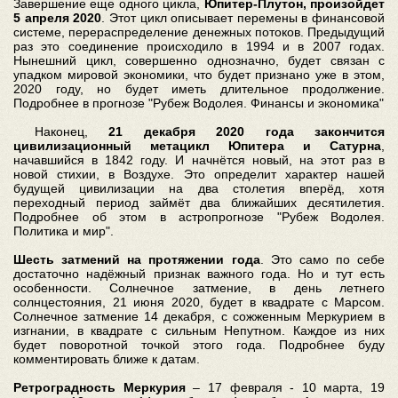
Завершение еще одного цикла,
Юпитер-Плутон, произойдет
5 апреля 2020
. Этот цикл описывает перемены в финансовой
системе, перераспределение денежных потоков. Предыдущий
раз это соединение происходило в 1994 и в 2007 годах.
Нынешний цикл, совершенно однозначно, будет связан с
упадком мировой экономики, что будет признано уже в этом,
2020 году, но будет иметь длительное продолжение.
Подробнее в прогнозе "Рубеж Водолея. Финансы и экономика"
Наконец,
21 декабря 2020 года закончится
цивилизационный метацикл Юпитера и Сатурна
,
начавшийся в 1842 году. И начнётся новый, на этот раз в
новой стихии, в Воздухе. Это определит характер нашей
будущей цивилизации на два столетия вперёд, хотя
переходный период займёт два ближайших десятилетия.
Подробнее об этом в астропрогнозе "Рубеж Водолея.
Политика и мир".
Шесть затмений на протяжении года
. Это само по себе
достаточно надёжный признак важного года. Но и тут есть
особенности. Солнечное затмение, в день летнего
солнцестояния, 21 июня 2020, будет в квадрате с Марсом.
Солнечное затмение 14 декабря, с сожженным Меркурием в
изгнании, в квадрате с сильным Непутном. Каждое из них
будет поворотной точкой этого года. Подробнее буду
комментировать ближе к датам.
Ретроградность Меркурия
– 17 февраля - 10 марта, 19