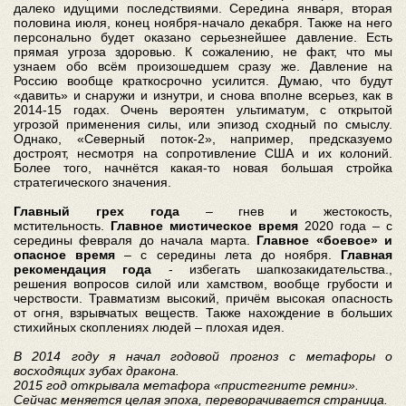
далеко идущими последствиями. Середина января, вторая
половина июля, конец ноября-начало декабря. Также на него
персонально будет оказано серьезнейшее давление. Есть
прямая угроза здоровью. К сожалению, не факт, что мы
узнаем обо всём произошедшем сразу же. Давление на
Россию вообще краткосрочно усилится. Думаю, что будут
«давить» и снаружи и изнутри, и снова вполне всерьез, как в
2014-15 годах. Очень вероятен ультиматум, с открытой
угрозой применения силы, или эпизод сходный по смыслу.
Однако, «Северный поток-2», например, предсказуемо
достроят, несмотря на сопротивление США и их колоний.
Более того, начнётся какая-то новая большая стройка
стратегического значения.
Главный грех года
– гнев и жестокость,
мстительность.
Главное мистическое время
2020 года – с
середины февраля до начала марта.
Главное «боевое» и
опасное время
– с середины лета до ноября.
Главная
рекомендация года
- избегать шапкозакидательства.,
решения вопросов силой или хамством, вообще грубости и
черствости. Травматизм высокий, причём высокая опасность
от огня, взрывчатых веществ. Также нахождение в больших
стихийных скоплениях людей – плохая идея.
В 2014 году я начал годовой прогноз с метафоры о
восходящих зубах дракона.
2015 год открывала метафора «пристегните ремни».
Сейчас меняется целая эпоха, переворачивается страница.