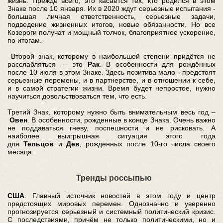
жизнь. Прежде всего, это касается тех, кто родился в этом
Знаке после 10 января. Их в 2020 ждут серьезные испытания -
большая личная ответственность, серьезные задачи,
подведение жизненных итогов, новые обязанности. Но все
Козероги получат и мощный толчок, благоприятное ускорение,
по итогам.
Второй знак, которому в наибольшей степени придётся не
расслабляться — это
Рак
. В особенности для рождённых
после 10 июля в этом Знаке. Здесь позитива мало - предстоят
серьезные перемены, и в партнерстве, и в отношении к себе,
и в самой стратегии жизни. Время будет непростое, нужно
научиться довольствоваться тем, что есть.
Третий Знак, которому нужно быть внимательным весь год –
Овен
. В особенности, рожденные в конце Знака. Очень важно
не поддаваться гневу, поспешности и не рисковать. А
наиболее выигрышная ситуация этого года
для
Тельцов
и
Дев
, рожденных после 10-го числа своего
месяца.
Тренды россыпью
США
. Главный источник новостей в этом году и центр
предстоящих мировых перемен. Однозначно и уверенно
прогнозируется серьезный и системный политический кризис.
С последствиями, причём не только политическими, но и