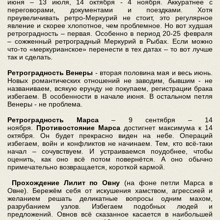
июня – 13 июля, 14 октября - 4 ноября. Аккуратнее с
переговорами, документами и поездками. Хотя
преувеличивать ретро-Меркурий не стоит, это регулярное
явление и скорее хлопотное, чем проблемное. Но вот худшая
ретроградность – первая. Особенно в период 20-25 февраля
– сожженный ретроградный Меркурий в Рыбах. Если можно
что-то «меркурианское» перенести в тех датах – то вот лучше
так и сделать.
Ретроградность Венеры
- вторая половина мая и весь июнь.
Новых романтических отношений не заводим, бывшим - не
названиваем, всякую ерунду не покупаем, регистрации брака
избегаем. В особенности в начале июня. В остальном петля
Венеры - не проблема.
Ретроградность Марса
– 9 сентября – 14
ноября.
Противостояние Марса
достигнет максимума к 14
октября. Он будет прекрасно виден на небе. Операций
избегаем, войн и конфликтов не начинаем. Тем, кто всё-таки
начал – сочувствуем. И устраиваемся поудобнее, чтобы
оценить, как оно всё потом повернётся. А оно обычно
примечательно возвращается, короткой кармой.
Прохождение Лилит по Овну
(на фоне петли Марса в
Овне). Бережём себя от искушения хамством, агрессией и
желанием решать деликатные вопросы одним махом,
разрубанием узлов. Избегаем подобных людей и
предложений. Овнов всё сказанное касается в наибольшей