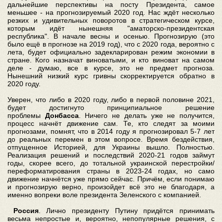
дальнейшие перспективы на посту Президента, самое
меньшее - на прогнозируемый 2020 год. Нас ждёт несколько
резких и удивительных поворотов в стратегическом курсе,
которым идёт нынешняя "аматорско-президентская
республика". В начале весны и осенью. Прогнозирую (это
было ещё в прогнозе на 2019 год), что с 2020 года, вероятно с
лета, будет официально задекларирован режим экономии в
стране. Кого назначат виноватыми, и кто виноват на самом
деле - думаю, все в курсе, это не предмет прогноза.
Нынешний низкий курс гривны скорректируется обратно в
2020 году.
Уверен, что либо в 2020 году, либо в первой половине 2021,
будет достигнуто принципиальное решение
проблемы
Донбасса
. Ничего не делать уже не получится,
процесс начнёт движение сам. Те, кто следят за моими
прогнозами, помнят, что в 2014 году я прогнозировал 5-7 лет
до реальных перемен в этом вопросе. Время бездействия,
отпущенное Историей, для Украины вышло. Полностью.
Реализация решений и последствий 2020-21 годов займут
годы, скорее всего, до тотальной украинской перестройки/
переформатирования страны в 2023-24 годах, но само
движение начнётся уже прямо сейчас. Причём, если понимаю
и прогнозирую верно, произойдет всё это не благодаря, а
именно вопреки воле президента Зеленского с компанией.
Россия
. Лично президенту Путину придётся принимать
весьма непростые и, вероятно, непопулярные решения, с