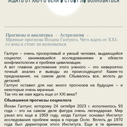
ЖДАТЬ ОТ XXI-ГО ВЕКА И СТОИТ ЛИ ВОЛНОВАТЬСЯ
Прогнозы и аналитика
›
Астрология
›
Мрачные прогнозы Йохана Галтунга. Чего ждать от XXI-
го века и стоит ли волноваться
Галтунг – очень прозорливый и умный человек, выдающийся
социолог, занимавшийся исследованиями в области
конфликтологии и проблем цивилизации.
А вот главное достижение этого ученого – это невероятно
точный анализ и выводы из происходящего! Какие-то
предсказания, на самом деле. Сбывалось все, вплоть до
деталей.
Галтунг оставил для нас много прогнозов на будущее – и
некоторые очень мрачные.
Так что же нам ждать еще от XXI века?
Сбывшиеся прогнозы социолога
Йохан Галтунг, которому 24 октября 2023 г. исполнилось 93
года – это на самом деле фигура очень легендарная. Мир
узнал его еще в 1959 году, когда Галтунг основал Институт
исследования проблем мира в городе Осло. Вплоть до 1970
года был директором этого Института. Еще в те времена