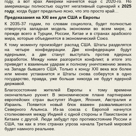
году, а вот крах Америки начнется еще с 2020-го. Но
американцы полностью ощутят негативный сценарий к
2025
году
, когда будет предельно ясно, что это просто край…
Предсказания на XXI век для США и Европы
К 2035-37 годам, по словам социолога, будет полностью
отвергнута западная модель экономики во всем мире, а
прежде всего в Турции, России, Китае и в странах арабского
мира, которые объединятся в экономический Союз.
К тому моменту произойдет распад США. Штаты разделятся
на четыре конфедерации. Две конфедерации будут
ядерными, а две станут выступать против ядерных
разработок. Между ними разгорится конфликт, в итоге это
приведет к взаимным ударам и полному уничтожению земель
на Западе бывшего США. Только к концу XXI века все более
или менее устаканится и Штаты снова соберутся в одно
государство, правда, уже больше никогда не будут ядерной
державой.
Благосостояние жителей Европы к тому времени
окончательно рухнет. В экономическом плане партнерами
европейских стран выступят Индия, Япония, Австралия и
Израиль. Появится новый блок взамен развалившегося
Северного Альянса. Из-за союза с Европой начнутся
столкновения между Индией с одной стороны и Пакистаном и
Китаем с другой. Люди забудут про противостояние России и
США, так как в этих странах угроза начала Третьей мировой
будет намного реальнее.