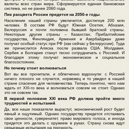
валюты всех стран мира. Сформируется единая банковская
система, но не ранее 2060 года.
Пик расцвета России придется на 2050-е годы
.
Население нашей страны увеличится, достигнув 200 млн
человек. В составе РФ будут Южная Осетия, Абхазия,
Белоруссия и почти половина бывшей братской страны.
Некоторые другие страны – Казахстан, Прибалтийские
государства, Финляндия, Армения и Азербайджан даже
получат особый статус при РФ (как сейчас у Белоруссии). Туда
же причислится Аляска после развала США. Молдавия,
Сербия и Болгария станут тесно сотрудничать с Россией. И
благодаря этому получат экономическое и социальное
благосостояние.
Но почему стоит волноваться
Вот вы все прочитали, и облегченно вздохнули: с Россией
ничего плохого не случится, норвежец и то увидел в нашей
стране спасение для человечества. Теперь понятно, чего нам
ждать от XXI-го века и волноваться совсем не стоит. Однако
это не совсем так.
В первой половине XXI века РФ должна пройти много
трудностей и испытаний
.
Да, все наши показатели вырастут, экономический рост будет
явный и ощутимый. Однако государству придется отстаивать
свои ценности, суверенитет, право мирового голоса, и иногда
придется это делать с оружием в руках. Страну снова ждут
серьезные испытания на прочность.