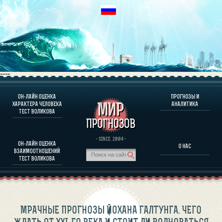
----
ОН-ЛАЙН ОЦЕНКА
ПРОГНОЗЫ И
О ПРОГРАММЕ
ХАРАКТЕРА ЧЕЛОВЕКА
АНАЛИТИКА
ТЕСТ ВОЛИКОВА
ОЦЕНКА ХАРАКТЕРA ЧЕЛОВЕКА
ОЦЕНКА ХАРАКТЕРА ВЫДАЮЩИХСЯ ЛИЧНОСТЕЙ
О ПРОГРАММЕ
· SINCE. 2004 ·
ОН-ЛАЙН ОЦЕНКА
О НАС
ТЕСТ НА СОВМЕСТИМОСТЬ ВОЛИКОВА
ВЗАИМООТНОШЕНИЙ
ПРОГНОЗЫ И АНАЛИТИКА
ТЕСТ ВОЛИКОВА
МРАЧНЫЕ ПРОГНОЗЫ ЙОХАНА ГАЛТУНГА. ЧЕГО