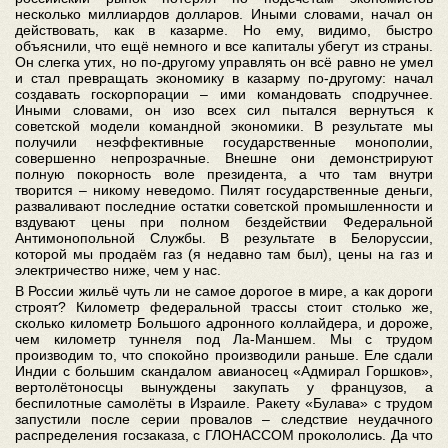
несколько миллиардов долларов. Иными словами, начал он
действовать, как в казарме. Но ему, видимо, быстро
объяснили, что ещё немного и все капиталы убегут из страны.
Он слегка утих, но по-другому управлять он всё равно не умел
и стал превращать экономику в казарму по-другому: начал
создавать госкорпорации – ими командовать сподручнее.
Иными словами, он изо всех сил пытался вернуться к
советской модели командной экономики. В результате мы
получили неэффективные государственные монополии,
совершенно непрозрачные. Внешне они демонстрируют
полную покорность воле президента, а что там внутри
творится – никому неведомо. Пилят государственные деньги,
разваливают последние остатки советской промышленности и
вздувают цены при полном бездействии Федеральной
Антимонопольной Службы. В результате в Белоруссии,
которой мы продаём газ (я недавно там был), цены на газ и
электричество ниже, чем у нас.
В России жильё чуть ли не самое дорогое в мире, а как дороги
строят? Километр федеральной трассы стоит столько же,
сколько километр Большого адронного коллайдера, и дороже,
чем километр туннеля под Ла-Маншем. Мы с трудом
производим то, что спокойно производили раньше. Еле сдали
Индии с большим скандалом авианосец «Адмирал Горшков»,
вертолётоносцы вынуждены закупать у французов, а
беспилотные самолёты в Израиле. Ракету «Булава» с трудом
запустили после серии провалов – следствие неудачного
распределения госзаказа, с ГЛОНАССОМ прокололись. Да что