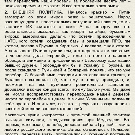
там перечислять наши провалы за последние десять лет –
никакого времени не хватит. И всё это только в экономике.
2. ВНЕШНЯЯ ПОЛИТИКА. Началось красиво – Путин
заговорил со всем миром резко и решительно. Народ
воспрянул духом: после стольких лет унижений наконец-то мы
заставим ИХ считаться с нами. А на поверку вся его
решительность оказалась, как говорят китайцы, бумажным
тигром: американцы делали, что хотели, присоединяли к
НАТО, кого хотели, создавали базы и размещали ПРО, где
хотели, влезли в Грузию, в Киргизию. И воевали, с кем хотели.
А лояльность Путина купили тем, что перестали вмешиваться
в чеченские дела. Европейцы тоже на него не слишком
обращали внимание и присоединили к Евросоюзу всех наших
бывших друзей. Присоединили бы и Украину с Грузией, да
после скандала с Румынией и Болгарией поняли, что это уже
перебор. С ближайшими соседями шла сплошная грызня, а
Лукашенко вытворял всё, что ему в голову приходило, и,
несмотря на все путинские решительные заявления,
добивался в конце концов всего, что ему было нужно. Мы даже
не могли воспрепятствовать перепродаже нашей дешёвой
нефти по европейским ценам. А в лице Украины мы получили
себе врагов. И опять же, всё это – результат возвращения к
советской модели внешних отношений.
Насколько ярким контрастом к путинской внешней политике
выглядит ситуация, складывающаяся при Медведеве! Во-
первых, маленькая, но победоносная война с Грузией – мечта
любого российского политика. Затем: сблизились с Польшей,
просто перестав врать; договорились с Украиной; поставили