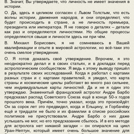
В. Значит, Вы утверждаете, что личность не имеет значения в
истории.
О. Да, здесь я целиком согласен с Львом Толстым, что есть
волны истории, движения народов, и они определяют, что
будет происходить в стране, а не личность премьера,
президента или императора. Я не говорю о деталях – детали
как раз и определяются личностями. Но общие процессы
определяются свыше и личности здесь ни при чём.
В. Михаил Борисович, я не сомневаюсь в Вашей
квалификации и опыте в мировой астрологии, но всё-таки это
очень смелое утверждение.
О. Я готов доказать своё утверждение. Впрочем, я это
неоднократно делал и в своих статьях, и в докладах перед
астрологическим сообществом. Я ведь к этому выводу пришёл
в результате своих исследований. Когда я работал с картами
разных стран и с картами правителей, я увидел, что карта
страны и космические циклы работают во много раз сильнее,
чем индивидуальные карты личностей. Да и не я один это
утверждаю. Знаменитый французский астролог Андре Барбо
предсказал распад Советского Союза ещё в конце 50-х годов
прошлого века. Причём, точно указал, когда это произойдёт.
Он за сорок лет это предвидел, когда и Ельцину, и Горбачёву
ещё и тридцати не было и их фамилии в списке российских
политиков не присутствовали. Андре Барбо о них даже
услышать не мог, но его предсказание сбылось. И в его методе
для астролога нет никакой загадки – он опирался на цикл
Уран-Нептун, который имеет очень большое значение для