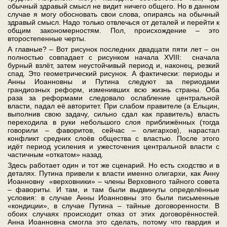
обычный здравый смысл не видит ничего общего. Но в данном
случае я могу обосновать свои слова, опираясь на обычный
здравый смысл. Надо только отвлечься от деталей и перейти к
общим закономерностям. Пол, происхождение – это
второстепенные черты.
А главные? – Вот рисунок последних двадцати пяти лет – он
полностью совпадает с рисунком начала XVIII: сначала
бурный взлёт, затем неустойчивый период и, наконец, резкий
спад. Это геометрический рисунок. А фактически: периоды и
Анны Иоанновны и Путина следуют за периодами
грандиозных реформ, изменивших всю жизнь страны. Оба
раза за реформами следовало ослабление центральной
власти, падал её авторитет. При слабом правителе (а Ельцин,
выполнив свою задачу, сильно сдал как правитель) власть
переходила в руки небольшого слоя приближённых (тогда
говорили – фаворитов, сейчас – олигархов), нарастал
конфликт средних слоёв общества с властью. После этого
идёт период усиления и ужесточения центральной власти с
частичным «откатом» назад.
Здесь работает один и тот же сценарий. Но есть сходство и в
деталях. Путина привели к власти именно олигархи, как Анну
Иоанновну «верховники» – члены Верховного тайного совета
– фавориты. И там, и там были выдвинуты определённые
условия: в случае Анны Иоанновны это были письменные
«кондиции», в случае Путина – тайные договоренности. В
обоих случаях происходит отказ от этих договорённостей.
Анна Иоанновна смогла это сделать, потому что гвардия и