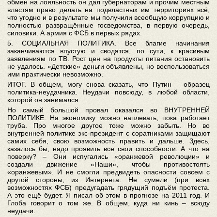
обмен на лояльность он дал губернаторам и прочим местным
властям право делать на подвластных им территориях всё,
что угодно и в результате мы получили всеобщую коррупцию и
полностью развращённые госведомства, в первую очередь,
силовики. А армия с ФСБ в первых рядах.
5. СОЦИАЛЬНАЯ ПОЛИТИКА. Все благие начинания
заканчиваются впустую и сводятся, по сути, к красивым
заявлениям по ТВ. Рост цен на продукты питания остановить
не удалось. «Детские» деньги объявлены, но воспользоваться
ими практически невозможно.
ИТОГ. В общем, могу снова сказать, что Путин – образец
политика-неудачника. Неудачи повсюду, в любой области,
которой он занимался.
Но самый большой провал оказался во ВНУТРЕННЕЙ
ПОЛИТИКЕ. На экономику можно наплевать, пока работает
труба. Про многое другое тоже можно забыть. Но во
внутренней политике экс-президент с соратниками защищают
самих себя, свою возможность править и дальше. Здесь,
казалось бы, надо проявить все свои способности. А что на
поверку? – Они испугались «оранжевой революции» и
создали движение «Наши», чтобы противостоять
«оранжевым». И не смогли предвидеть опасности совсем с
другой стороны, из Интернета. Не сумели (при всех
возможностях ФСБ) предугадать грядущий подъём протеста.
А это ещё будет. Я писал об этом в прогнозе на 2011 год. И
Глоба говорит о том же. В общем, куда ни кинь – всюду
неудачи.