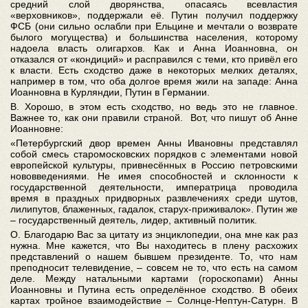
средний слой дворянства, опасаясь всевластия
«верховников», поддержали её. Путин получил поддержку
ФСБ (они сильно ослабли при Ельцине и мечтали о возврате
былого могущества) и большинства населения, которому
надоела власть олигархов. Как и Анна Иоанновна, он
отказался от «кондиций» и расправился с теми, кто привёл его
к власти. Есть сходство даже в некоторых мелких деталях,
например в том, что оба долгое время жили на западе: Анна
Иоанновна в Курляндии, Путин в Германии.
В. Хорошо, в этом есть сходство, но ведь это не главное.
Важнее то, как они правили страной. Вот, что пишут об Анне
Иоанновне:
«Петербургский двор времен Анны Ивановны представлял
собой смесь старомосковских порядков с элементами новой
европейской культуры, привнесённых в Россию петровскими
нововведениями. Не имея способностей и склонности к
государственной деятельности, императрица проводила
время в праздных придворных развлечениях среди шутов,
лилипутов, блаженных, гадалок, старух-приживалок». Путин же
– государственный деятель, лидер, активный политик.
О. Благодарю Вас за цитату из энциклопедии, она мне как раз
нужна. Мне кажется, что Вы находитесь в плену расхожих
представлений о нашем бывшем президенте. То, что нам
преподносит телевидение, – совсем не то, что есть на самом
деле. Между натальными картами (гороскопами) Анны
Иоанновны и Путина есть определённое сходство. В обеих
картах тройное взаимодействие – Солнце-Нептун-Сатурн. В