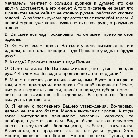
мечтатель. Мечтает о большой дубинке и думает, что она
другим достанется, а его минует. А того писатель не знает, что
в развитом мире сейчас не столько руками работают, сколько
головой. А работать руками предоставляют гастарбайтерам. И
нашей стране уже давно нужна не сильная рука, а разумная
голова.
В. Вы смеётесь над Прохановым, но он имеет право на свои
идеалы.
О. Конечно, имеет право. Но смех у меня вызывают не его
идеалы, а его галлюцинации – где Проханов увидел твёрдую
руку?
В. Как где? Проханов имеет в виду Путина.
О. Я это понимаю. Но Вы тоже считаете, что Путин – твёрдая
рука? И в чём же Вы видите проявление этой твёрдости?
В. Мне это кажется достаточно очевидным. Я уже не говорю, о
том, что он приструнил олигархов. Он навёл порядок в Чечне,
выстроил вертикаль власти, привёл в порядок губернаторов –
никто и не заикается об отделении. В стране все боятся
выступать против него.
О. Я начну с последнего Вашего утверждения. Во-первых,
далеко не все его боятся. Многие выступают против. А когда
такие выступления принимают массовый характер, то
наоборот, пугается он сам. Видно было, как он испугался
после выступлений болельщиков, забегал, засуетился.
Выясняется, что продавить его не так уж и трудно. Хотя
многие, конечно, его боятся. Но это не сила Путина, это