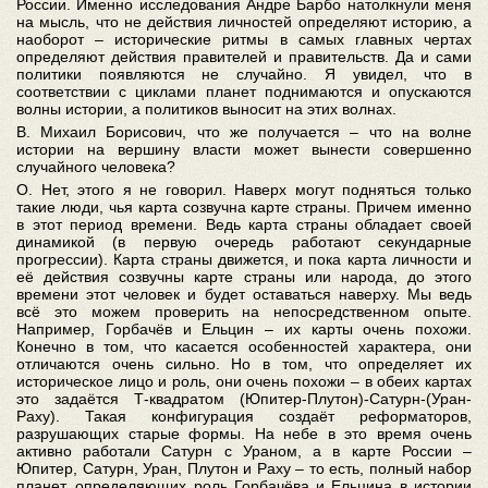
России. Именно исследования Андре Барбо натолкнули меня
на мысль, что не действия личностей определяют историю, а
наоборот – исторические ритмы в самых главных чертах
определяют действия правителей и правительств. Да и сами
политики появляются не случайно. Я увидел, что в
соответствии с циклами планет поднимаются и опускаются
волны истории, а политиков выносит на этих волнах.
В. Михаил Борисович, что же получается – что на волне
истории на вершину власти может вынести совершенно
случайного человека?
О. Нет, этого я не говорил. Наверх могут подняться только
такие люди, чья карта созвучна карте страны. Причем именно
в этот период времени. Ведь карта страны обладает своей
динамикой (в первую очередь работают секундарные
прогрессии). Карта страны движется, и пока карта личности и
её действия созвучны карте страны или народа, до этого
времени этот человек и будет оставаться наверху. Мы ведь
всё это можем проверить на непосредственном опыте.
Например, Горбачёв и Ельцин – их карты очень похожи.
Конечно в том, что касается особенностей характера, они
отличаются очень сильно. Но в том, что определяет их
историческое лицо и роль, они очень похожи – в обеих картах
это задаётся Т-квадратом (Юпитер-Плутон)-Сатурн-(Уран-
Раху). Такая конфигурация создаёт реформаторов,
разрушающих старые формы. На небе в это время очень
активно работали Сатурн с Ураном, а в карте России –
Юпитер, Сатурн, Уран, Плутон и Раху – то есть, полный набор
планет, определяющих роль Горбачёва и Ельцина в истории