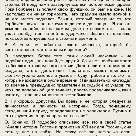
страны. И пред нами развернулась вся историческая драма.
Пока Горбачёв выполнял свою функцию, он был на коне. Но
как только он начал тормозить, его сразу же смело волной и
на его место поднялся Ельцин, который завершил то, что
Горбачёв начал, но не сумел довести до конца. Я сказал:
«смело волной», но на самом деле не совсем так – волна
ушла вперёд, а он на ней не удержался. Значит, ты правишь,
пока соответствуешь карте страны и времени.
В. А если не найдётся такого человека, который бы
соответствовал карте страны и времени?
О. Находятся. Более того, таких людей несколько – не
подойдёт один, так подойдёт другой. Да и нет необходимости
в абсолютно точном соответствии. Даже если есть примерное
сходство, этого достаточно. Правитель может принимать
сколько угодно законов и указов – будут работать только те,
которые находятся в русле времени. Я внимательно наблюдал
во времена предыдущих правителей за судьбой их указов: те,
что шли поперек общего течения, просто проваливались, как в
пустоту, – про них мгновенно все забывали.
В. Ну хорошо, допустим, Вы правы и не история следует за
личностями, а личности за историей. Тогда, по-вашему,
сегодняшний период определяется не характером Путина и
его окружения, а предопределён свыше?
О. Конечно. Я подробно описываю всё это в своей статье
«Анализ истории России и прогноз на XXI век для России», она
есть у нас на сайте. Но скажу всё же несколько слов: