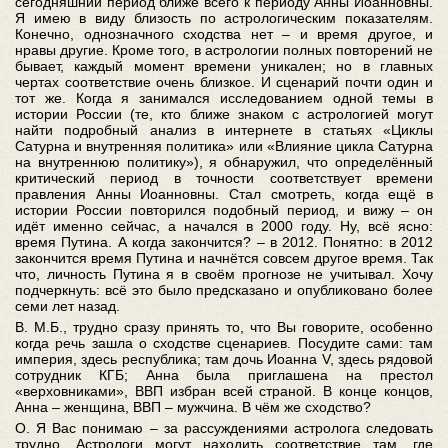
сегодняшний период ближе всего к периоду Анны Иоанновны.
Я имею в виду близость по астрологическим показателям.
Конечно, однозначного сходства нет – и время другое, и
нравы другие. Кроме того, в астрологии полных повторений не
бывает, каждый момент времени уникален; но в главных
чертах соответствие очень близкое. И сценарий почти один и
тот же. Когда я занимался исследованием одной темы в
истории России (те, кто ближе знаком с астрологией могут
найти подробный анализ в интернете в статьях «Циклы
Сатурна и внутренняя политика» или «Влияние цикла Сатурна
на внутреннюю политику»), я обнаружил, что определённый
критический период в точности соответствует времени
правления Анны Иоанновны. Стал смотреть, когда ещё в
истории России повторился подобный период, и вижу – он
идёт именно сейчас, а начался в 2000 году. Ну, всё ясно:
время Путина. А когда закончится? – в 2012. Понятно: в 2012
закончится время Путина и начнётся совсем другое время. Так
что, личность Путина я в своём прогнозе не учитывал. Хочу
подчеркнуть: всё это было предсказано и опубликовано более
семи лет назад.
В. М.Б., трудно сразу принять то, что Вы говорите, особенно
когда речь зашла о сходстве сценариев. Посудите сами: там
империя, здесь республика; там дочь Иоанна V, здесь рядовой
сотрудник КГБ; Анна была приглашена на престол
«верховниками», ВВП избран всей страной. В конце концов,
Анна – женщина, ВВП – мужчина. В чём же сходство?
О. Я Вас понимаю – за рассуждениями астролога следовать
трудно. Астрологи могут находить соответствие там, где