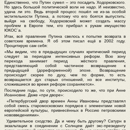
Единственно, что Путин сумел – это посадить Ходорковского.
Но здесь большой политической воли не надо. И неизвестно,
удача ли это. Ведь второй процесс пошёл не из-за особой
мстительности Путина, а потому что его боятся выпустить:
выйдя на свободу, Ходорковский может создать массу
проблем в Европе тем, кто прибрал к рукам имущество
ЮКОС`а.
Итак, всё правление Путина свелось к попытке возврата в
советские времена. Я об этом писал ещё в 2002 году.
Процитирую сам себя:
«Мы видим, что в предыдущих случаях критический период
следует за периодом интенсивных реформ. Всю зону
перехода занимает период жёсткого правления,
представляющий собой частичное возвращение к
предыдущей (дореформенной) эпохе. Возвращение
происходит скорее по духу, чем по форме, то есть
возвращается дух старых отношений, но все институты,
сложившиеся во время реформ сохраняются».
Последние годы, по сути, происходило то же, что при Анне
Иоанновне. Даже «при дворе»:
«Петербургский двор времен Анны Ивановны представлял
собой смесь старомосковских порядков с элементами новой
европейской культуры, привнесённых в Россию петровскими
нововведениями».
Удивительное сходство. Да и чему быть другому? Сатурн в
экзальтации в соединении с Солнцем даёт экс-президенту