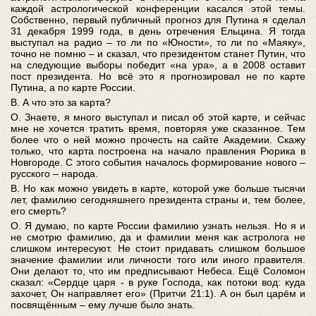
каждой астрологической конференции касался этой темы.
Собственно, первый публичный прогноз для Путина я сделал
31 декабря 1999 года, в день отречения Ельцина. Я тогда
выступал на радио – то ли по «Юности», то ли по «Маяку»,
точно не помню – и сказал, что президентом станет Путин, что
на следующие выборы победит «на ура», а в 2008 оставит
пост президента. Но всё это я прогнозировал не по карте
Путина, а по карте России.
В. А что это за карта?
О. Знаете, я много выступал и писал об этой карте, и сейчас
мне не хочется тратить время, повторяя уже сказанное. Тем
более что о ней можно прочесть на сайте Академии. Скажу
только, что карта построена на начало правления Рюрика в
Новгороде. С этого события началось формирование нового –
русского – народа.
В. Но как можно увидеть в карте, которой уже больше тысячи
лет, фамилию сегодняшнего президента страны и, тем более,
его смерть?
О. Я думаю, по карте России фамилию узнать нельзя. Но я и
не смотрю фамилию, да и фамилии меня как астролога не
слишком интересуют. Не стоит придавать слишком большое
значение фамилии или личности того или иного правителя.
Они делают то, что им предписывают Небеса. Ещё Соломон
сказал: «Сердце царя - в руке Господа, как потоки вод: куда
захочет, Он направляет его» (Притчи 21:1). А он был царём и
посвящённым – ему лучше было знать.