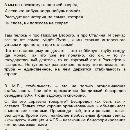
А мы по-прежнему за партией вперёд,
И если кто-нибудь когда-нибудь помрёт,
Рассудит нас история, та самая, которая
Ни слова, ни полслова не соврет
Там пелось и про Николая Второго, и про Сталина. И сейчас
всё то же самое: уйдёт Путин, и мы столько интересного
узнаем и про него, и про его время!
Что по-настоящему он делает – это лоббирует трубу всюду,
где может. Так что уже не понятно, кто он, – то ли
государственный деятель, то ли торговый агент Роснефти и
Газпрома. Но тут он как раз активен, потому что понимает, что
труба – единственное, на чём держится стабильность в
стране.
В. М.Б., стабильность – это не только экономическая
стабильность. При нём прекратился бандитский беспредел
середины 90-х. Люди вздохнули спокойно.
О. Вы это серьёзно говорите? Беспредел как был, так и
остался. Только стал хорошо организованным и объединился
с местными властями. Происходит всё, что и раньше, только
без шума. Кроме того, наиболее прибыльные фирмы сейчас
«крышуют» милиция и ФСБ – незаконные бандформирования
сменились законными.