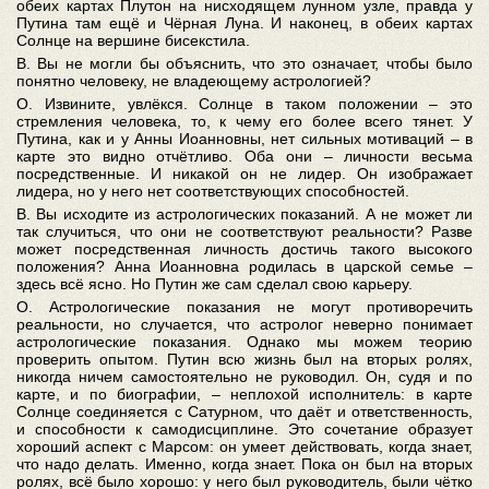
обеих картах Плутон на нисходящем лунном узле, правда у
Путина там ещё и Чёрная Луна. И наконец, в обеих картах
Солнце на вершине бисекстила.
В. Вы не могли бы объяснить, что это означает, чтобы было
понятно человеку, не владеющему астрологией?
О. Извините, увлёкся. Солнце в таком положении – это
стремления человека, то, к чему его более всего тянет. У
Путина, как и у Анны Иоанновны, нет сильных мотиваций – в
карте это видно отчётливо. Оба они – личности весьма
посредственные. И никакой он не лидер. Он изображает
лидера, но у него нет соответствующих способностей.
В. Вы исходите из астрологических показаний. А не может ли
так случиться, что они не соответствуют реальности? Разве
может посредственная личность достичь такого высокого
положения? Анна Иоанновна родилась в царской семье –
здесь всё ясно. Но Путин же сам сделал свою карьеру.
О. Астрологические показания не могут противоречить
реальности, но случается, что астролог неверно понимает
астрологические показания. Однако мы можем теорию
проверить опытом. Путин всю жизнь был на вторых ролях,
никогда ничем самостоятельно не руководил. Он, судя и по
карте, и по биографии, – неплохой исполнитель: в карте
Солнце соединяется с Сатурном, что даёт и ответственность,
и способности к самодисциплине. Это сочетание образует
хороший аспект с Марсом: он умеет действовать, когда знает,
что надо делать. Именно, когда знает. Пока он был на вторых
ролях, всё было хорошо: у него был руководитель, были чётко