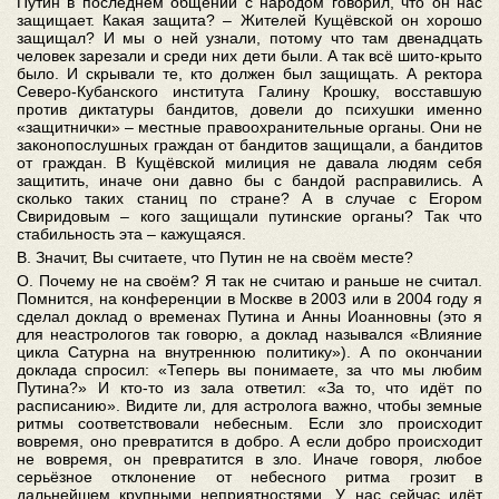
Путин в последнем общении с народом говорил, что он нас
защищает. Какая защита? – Жителей Кущёвской он хорошо
защищал? И мы о ней узнали, потому что там двенадцать
человек зарезали и среди них дети были. А так всё шито-крыто
было. И скрывали те, кто должен был защищать. А ректора
Северо-Кубанского института Галину Крошку, восставшую
против диктатуры бандитов, довели до психушки именно
«защитнички» – местные правоохранительные органы. Они не
законопослушных граждан от бандитов защищали, а бандитов
от граждан. В Кущёвской милиция не давала людям себя
защитить, иначе они давно бы с бандой расправились. А
сколько таких станиц по стране? А в случае с Егором
Свиридовым – кого защищали путинские органы? Так что
стабильность эта – кажущаяся.
В. Значит, Вы считаете, что Путин не на своём месте?
О. Почему не на своём? Я так не считаю и раньше не считал.
Помнится, на конференции в Москве в 2003 или в 2004 году я
сделал доклад о временах Путина и Анны Иоанновны (это я
для неастрологов так говорю, а доклад назывался «Влияние
цикла Сатурна на внутреннюю политику»). А по окончании
доклада спросил: «Теперь вы понимаете, за что мы любим
Путина?» И кто-то из зала ответил: «За то, что идёт по
расписанию». Видите ли, для астролога важно, чтобы земные
ритмы соответствовали небесным. Если зло происходит
вовремя, оно превратится в добро. А если добро происходит
не вовремя, он превратится в зло. Иначе говоря, любое
серьёзное отклонение от небесного ритма грозит в
дальнейшем крупными неприятностями. У нас сейчас идёт