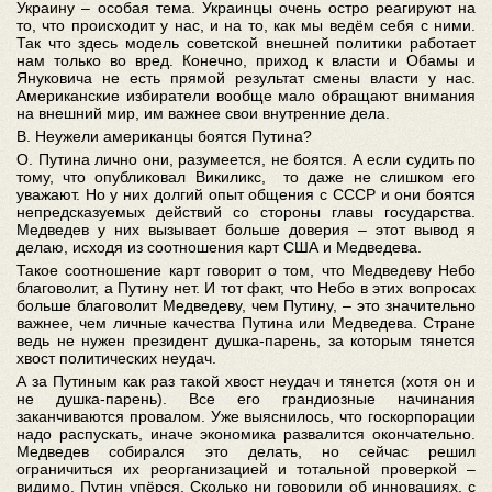
Украину – особая тема. Украинцы очень остро реагируют на
то, что происходит у нас, и на то, как мы ведём себя с ними.
Так что здесь модель советской внешней политики работает
нам только во вред. Конечно, приход к власти и Обамы и
Януковича не есть прямой результат смены власти у нас.
Американские избиратели вообще мало обращают внимания
на внешний мир, им важнее свои внутренние дела.
В. Неужели американцы боятся Путина?
О. Путина лично они, разумеется, не боятся. А если судить по
тому, что опубликовал Викиликс, то даже не слишком его
уважают. Но у них долгий опыт общения с СССР и они боятся
непредсказуемых действий со стороны главы государства.
Медведев у них вызывает больше доверия – этот вывод я
делаю, исходя из соотношения карт США и Медведева.
Такое соотношение карт говорит о том, что Медведеву Небо
благоволит, а Путину нет. И тот факт, что Небо в этих вопросах
больше благоволит Медведеву, чем Путину, – это значительно
важнее, чем личные качества Путина или Медведева. Стране
ведь не нужен президент душка-парень, за которым тянется
хвост политических неудач.
А за Путиным как раз такой хвост неудач и тянется (хотя он и
не душка-парень). Все его грандиозные начинания
заканчиваются провалом. Уже выяснилось, что госкорпорации
надо распускать, иначе экономика развалится окончательно.
Медведев собирался это делать, но сейчас решил
ограничиться их реорганизацией и тотальной проверкой –
видимо, Путин упёрся. Сколько ни говорили об инновациях, с