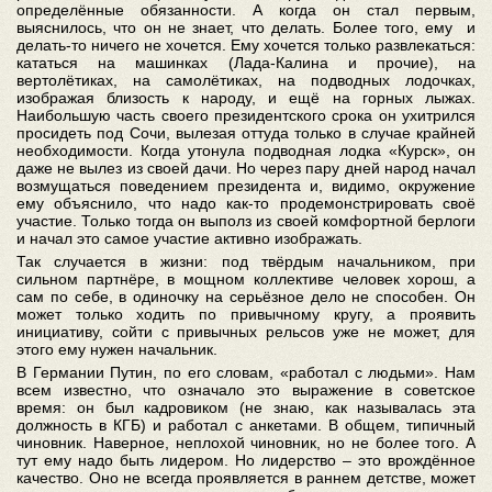
определённые обязанности. А когда он стал первым,
выяснилось, что он не знает, что делать. Более того, ему и
делать-то ничего не хочется. Ему хочется только развлекаться:
кататься на машинках (Лада-Калина и прочие), на
вертолётиках, на самолётиках, на подводных лодочках,
изображая близость к народу, и ещё на горных лыжах.
Наибольшую часть своего президентского срока он ухитрился
просидеть под Сочи, вылезая оттуда только в случае крайней
необходимости. Когда утонула подводная лодка «Курск», он
даже не вылез из своей дачи. Но через пару дней народ начал
возмущаться поведением президента и, видимо, окружение
ему объяснило, что надо как-то продемонстрировать своё
участие. Только тогда он выполз из своей комфортной берлоги
и начал это самое участие активно изображать.
Так случается в жизни: под твёрдым начальником, при
сильном партнёре, в мощном коллективе человек хорош, а
сам по себе, в одиночку на серьёзное дело не способен. Он
может только ходить по привычному кругу, а проявить
инициативу, сойти с привычных рельсов уже не может, для
этого ему нужен начальник.
В Германии Путин, по его словам, «работал с людьми». Нам
всем известно, что означало это выражение в советское
время: он был кадровиком (не знаю, как называлась эта
должность в КГБ) и работал с анкетами. В общем, типичный
чиновник. Наверное, неплохой чиновник, но не более того. А
тут ему надо быть лидером. Но лидерство – это врождённое
качество. Оно не всегда проявляется в раннем детстве, может