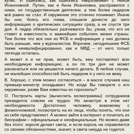
кулис. И ошиблись, как ошиблись «верховники» с Анной
Иоанновной. Путин, как и Анна Иоанновна, расправился с
ними, но государственным деятелем, а тем более лидером
всё равно не стал. И окружение это отлично понимает. Иначе
бы они, боясь его гнева, спешили донести до него
информацию о критических ситуациях сразу, а не спустя три
дня. А лидер обязательно разгневался бы, узнав, что его не
ставят в известность о важнейших событиях жизни страны.
Тем более что все они из ФСБ и информация у них должна
быть раньше, чем у журналистов. Впрочем, сегодняшнее ФСБ
также неквалифицированно, как и МВД – от него только
легенда осталась.
А может я и не прав, может быть, ему поставляют всю
необходимую информацию, а он по три дня не может
раскачаться или не решается ничего делать. В любом случае,
ни малейших способностей быть лидером я у него не вижу.
В. Хорошо, с этим можно согласиться – в массе случаев наш
премьер-министр опаздывает. Но когда Вы говорите о его
окружении, разве Вам известны их гороскопы?
О. Построить карты (вычислить космограммы) сотрудников
президента совсем не трудно. Но зачастую в этом нет
необходимости. Достаточно человеку, знакомому с
физиогномикой, посмотреть на их лица, чтобы понять, что они
из себя представляют. А можно зайти в интернет и почитать их
биографии – официальные и неофициальные. Но можно даже
без этого: короля делает свита, и если король не справляется
со своими обязанностями, значит, и свита никуда не годится.