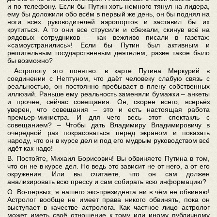
и по телефону. Если бы Путин хоть немного тянул на лидера,
ему бы доложили обо всём в первый же день, он бы поднял на
ноги всех руководителей аэропортов и заставил бы их
крутиться. А то они все струсили и сбежали, скинув всё на
рядовых сотрудников – как вежливо писали в газетах:
«самоустранились»! Если бы Путин был активным и
решительным государственным деятелем, разве такое было
бы возможно?
Астрологу это понятно: в карте Путина Меркурий в
соединении с Нептуном, что даёт человеку слабую связь с
реальностью, он постоянно пребывает в плену собственных
иллюзий. Раньше ему реальность заменяли бумажки – анкеты
и прочее, сейчас совещания. Он, скорее всего, всерьёз
уверен, что совещания – это и есть настоящая работа
премьер-министра. И для чего весь этот спектакль с
совещанием? – Чтобы дать Владимиру Владимировичу в
очередной раз покрасоваться перед экраном и показать
народу, что он в курсе дел и под его мудрым руководством всё
идёт как надо!
В. Постойте, Михаил Борисович! Вы обвиняете Путина в том,
что он не в курсе дел. Но ведь это зависит не от него, а от его
окружения. Или вы считаете, что он сам должен
анализировать всю прессу и сам собирать всю информацию?
О. Во-первых, я нашего экс-президента ни в чём не обвиняю!
Астролог вообще не имеет права никого обвинять, пока он
выступает в качестве астролога. Как частное лицо астролог
может иметь своё отношение к тому или иному публичному