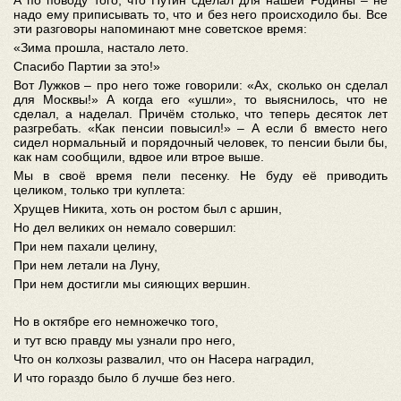
А по поводу того, что Путин сделал для нашей Родины – не
надо ему приписывать то, что и без него происходило бы. Все
эти разговоры напоминают мне советское время:
«Зима прошла, настало лето.
Спасибо Партии за это!»
Вот Лужков – про него тоже говорили: «Ах, сколько он сделал
для Москвы!» А когда его «ушли», то выяснилось, что не
сделал, а наделал. Причём столько, что теперь десяток лет
разгребать. «Как пенсии повысил!» – А если б вместо него
сидел нормальный и порядочный человек, то пенсии были бы,
как нам сообщили, вдвое или втрое выше.
Мы в своё время пели песенку. Не буду её приводить
целиком, только три куплета:
Хрущев Никита, хоть он ростом был с аршин,
Но дел великих он немало совершил:
При нем пахали целину,
При нем летали на Луну,
При нем достигли мы сияющих вершин.
Но в октябре его немножечко того,
и тут всю правду мы узнали про него,
Что он колхозы развалил, что он Насера наградил,
И что гораздо было б лучше без него.