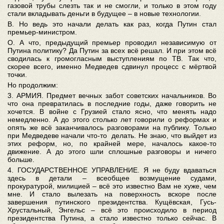
газовой трубы слезть так и не смогли, и только в этом году
стали вкладывать деньги в будущее – в новые технологии.
В. Но ведь это начали делать как раз, когда Путин стал
премьер-министром.
О. А что, предыдущий премьер проводил независимую от
Путина политику? Да Путин за всех всё решал. И при этом всё
сводилась к громогласным выступлениям по ТВ. Так что,
скорее всего, именно Медведев сдвинул процесс с мёртвой
точки.
Но продолжим:
3. АРМИЯ. Предмет вечных забот советских начальников. Во
что она превратилась в последние годы, даже говорить не
хочется. В войне с Грузией стало ясно, что менять надо
немедленно. А до этого столько лет говорили о реформах и
опять же всё заканчивалось разговорами на публику. Только
при Медведеве начали что-то делать. Не знаю, что выйдет из
этих реформ, но, по крайней мере, началось какое-то
движение. А до этого шли сплошные разговоры и ничего
больше.
4. ГОСУДАРСТВЕННОЕ УПРАВЛЕНИЕ. Я не буду вдаваться
здесь в детали – всеобщее возмущение судами,
прокуратурой, милицией – всё это известно Вам не хуже, чем
мне. И стало вылезать на поверхность вскоре после
завершения путинского президентства. Кущёвская, Гусь-
Хрустальный, Энгельс – всё это происходило в период
президентства Путина, а стало известно только сейчас. В