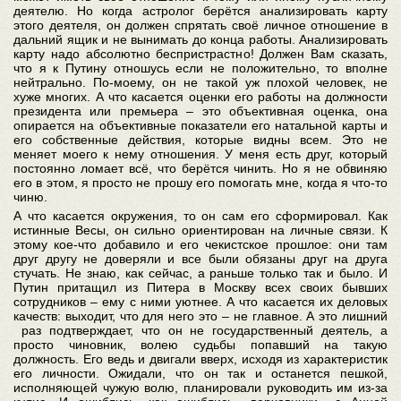
деятелю. Но когда астролог берётся анализировать карту
этого деятеля, он должен спрятать своё личное отношение в
дальний ящик и не вынимать до конца работы. Анализировать
карту надо абсолютно беспристрастно! Должен Вам сказать,
что я к Путину отношусь если не положительно, то вполне
нейтрально. По-моему, он не такой уж плохой человек, не
хуже многих. А что касается оценки его работы на должности
президента или премьера – это объективная оценка, она
опирается на объективные показатели его натальной карты и
его собственные действия, которые видны всем. Это не
меняет моего к нему отношения. У меня есть друг, который
постоянно ломает всё, что берётся чинить. Но я не обвиняю
его в этом, я просто не прошу его помогать мне, когда я что-то
чиню.
А что касается окружения, то он сам его сформировал. Как
истинные Весы, он сильно ориентирован на личные связи. К
этому кое-что добавило и его чекистское прошлое: они там
друг другу не доверяли и все были обязаны друг на друга
стучать. Не знаю, как сейчас, а раньше только так и было. И
Путин притащил из Питера в Москву всех своих бывших
сотрудников – ему с ними уютнее. А что касается их деловых
качеств: выходит, что для него это – не главное. А это лишний
раз подтверждает, что он не государственный деятель, а
просто чиновник, волею судьбы попавший на такую
должность. Его ведь и двигали вверх, исходя из характеристик
его личности. Ожидали, что он так и останется пешкой,
исполняющей чужую волю, планировали руководить им из-за