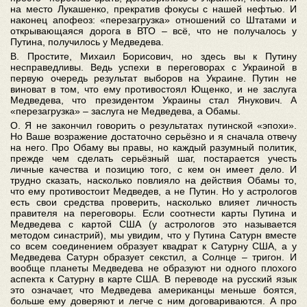
на место Лукашенко, прекратив фокусы с нашей нефтью. И
наконец апофеоз: «перезагрузка» отношений со Штатами и
открывающаяся дорога в ВТО – всё, что не получалось у
Путина, получилось у Медведева.
В. Простите, Михаил Борисович, но здесь вы к Путину
несправедливы. Ведь успехи в переговорах с Украиной в
первую очередь результат выборов на Украине. Путин не
виноват в том, что ему противостоял Ющенко, и не заслуга
Медведева, что президентом Украины стал Янукович. А
«перезагрузка» – заслуга не Медведева, а Обамы.
О. Я не закончил говорить о результатах путинской «эпохи».
Но Ваше возражение достаточно серьёзно и я сначала отвечу
на него. Про Обаму вы правы, но каждый разумный политик,
прежде чем сделать серьёзный шаг, постарается учесть
личные качества и позицию того, с кем он имеет дело. И
трудно сказать, насколько повлияло на действия Обамы то,
что ему противостоит Медведев, а не Путин. Но у астрологов
есть свои средства проверить, насколько влияет личность
правителя на переговоры. Если соотнести карты Путина и
Медведева с картой США (у астрологов это называется
методом синастрий), мы увидим, что у Путина Сатурн вместе
со всем соединением образует квадрат к Сатурну США, а у
Медведева Сатурн образует секстил, а Солнце – тригон. И
вообще планеты Медведева не образуют ни одного плохого
аспекта к Сатурну в карте США. В переводе на русский язык
это означает, что Медведева американцы меньше боятся,
больше ему доверяют и легче с ним договариваются. А про