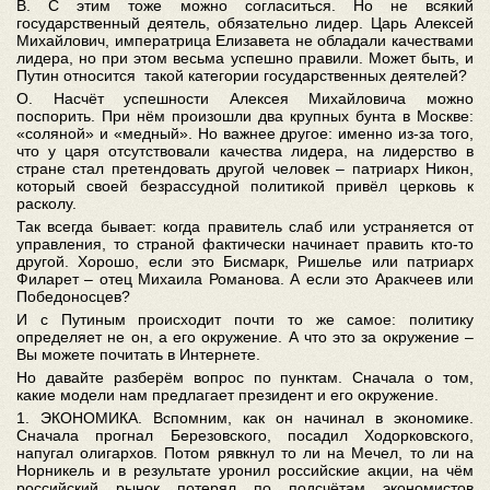
В. С этим тоже можно согласиться. Но не всякий
государственный деятель, обязательно лидер. Царь Алексей
Михайлович, императрица Елизавета не обладали качествами
лидера, но при этом весьма успешно правили. Может быть, и
Путин относится такой категории государственных деятелей?
О. Насчёт успешности Алексея Михайловича можно
поспорить. При нём произошли два крупных бунта в Москве:
«соляной» и «медный». Но важнее другое: именно из-за того,
что у царя отсутствовали качества лидера, на лидерство в
стране стал претендовать другой человек – патриарх Никон,
который своей безрассудной политикой привёл церковь к
расколу.
Так всегда бывает: когда правитель слаб или устраняется от
управления, то страной фактически начинает править кто-то
другой. Хорошо, если это Бисмарк, Ришелье или патриарх
Филарет – отец Михаила Романова. А если это Аракчеев или
Победоносцев?
И с Путиным происходит почти то же самое: политику
определяет не он, а его окружение. А что это за окружение –
Вы можете почитать в Интернете.
Но давайте разберём вопрос по пунктам. Сначала о том,
какие модели нам предлагает президент и его окружение.
1. ЭКОНОМИКА. Вспомним, как он начинал в экономике.
Сначала прогнал Березовского, посадил Ходорковского,
напугал олигархов. Потом рявкнул то ли на Мечел, то ли на
Норникель и в результате уронил российские акции, на чём
российский рынок потерял по подсчётам экономистов