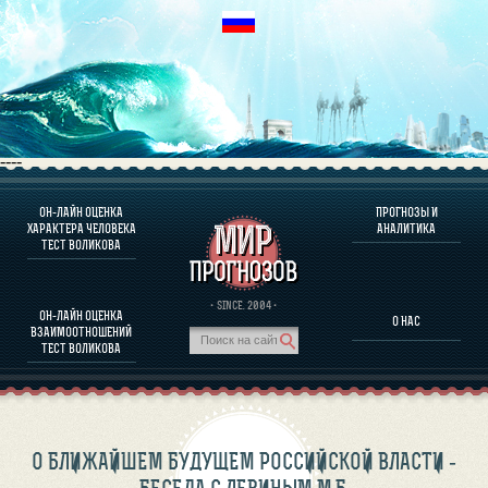
----
ОН-ЛАЙН ОЦЕНКА
ПРОГНОЗЫ И
О ПРОГРАММЕ
ХАРАКТЕРА ЧЕЛОВЕКА
АНАЛИТИКА
ТЕСТ ВОЛИКОВА
ОЦЕНКА ХАРАКТЕРA ЧЕЛОВЕКА
ОЦЕНКА ХАРАКТЕРА ВЫДАЮЩИХСЯ ЛИЧНОСТЕЙ
О ПРОГРАММЕ
· SINCE. 2004 ·
ОН-ЛАЙН ОЦЕНКА
О НАС
ТЕСТ НА СОВМЕСТИМОСТЬ ВОЛИКОВА
ВЗАИМООТНОШЕНИЙ
ПРОГНОЗЫ И АНАЛИТИКА
ТЕСТ ВОЛИКОВА
О БЛИЖАЙШЕМ БУДУЩЕМ РОССИЙСКОЙ ВЛАСТИ -