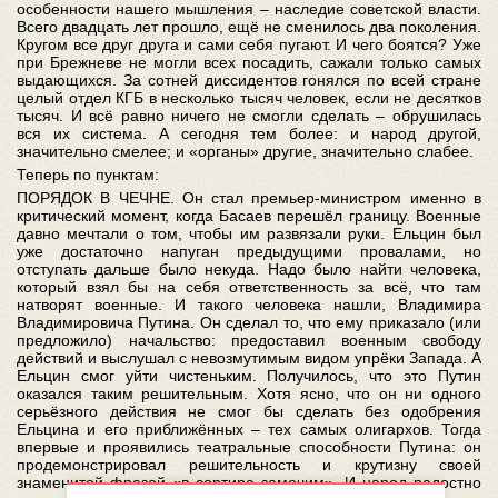
особенности нашего мышления – наследие советской власти.
Всего двадцать лет прошло, ещё не сменилось два поколения.
Кругом все друг друга и сами себя пугают. И чего боятся? Уже
при Брежневе не могли всех посадить, сажали только самых
выдающихся. За сотней диссидентов гонялся по всей стране
целый отдел КГБ в несколько тысяч человек, если не десятков
тысяч. И всё равно ничего не смогли сделать – обрушилась
вся их система. А сегодня тем более: и народ другой,
значительно смелее; и «органы» другие, значительно слабее.
Теперь по пунктам:
ПОРЯДОК В ЧЕЧНЕ. Он стал премьер-министром именно в
критический момент, когда Басаев перешёл границу. Военные
давно мечтали о том, чтобы им развязали руки. Ельцин был
уже достаточно напуган предыдущими провалами, но
отступать дальше было некуда. Надо было найти человека,
который взял бы на себя ответственность за всё, что там
натворят военные. И такого человека нашли, Владимира
Владимировича Путина. Он сделал то, что ему приказало (или
предложило) начальство: предоставил военным свободу
действий и выслушал с невозмутимым видом упрёки Запада. А
Ельцин смог уйти чистеньким. Получилось, что это Путин
оказался таким решительным. Хотя ясно, что он ни одного
серьёзного действия не смог бы сделать без одобрения
Ельцина и его приближённых – тех самых олигархов. Тогда
впервые и проявились театральные способности Путина: он
продемонстрировал решительность и крутизну своей
знаменитой фразой «в сортире замочим». И народ радостно