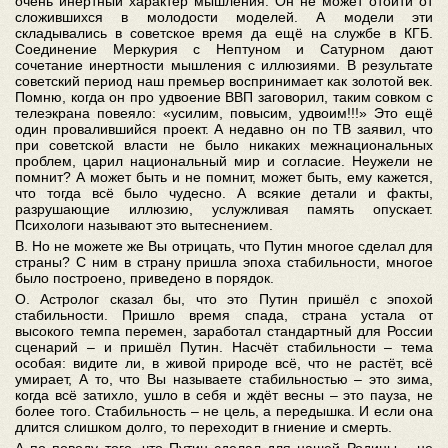
очень инертный характер мышления. Он не может отойти от
сложившихся в молодости моделей. А модели эти
складывались в советское время да ещё на службе в КГБ.
Соединение Меркурия с Нептуном и Сатурном дают
сочетание инертности мышления с иллюзиями. В результате
советский период наш премьер воспринимает как золотой век.
Помню, когда он про удвоение ВВП заговорил, таким совком с
телеэкрана повеяло: «усилим, повысим, удвоим!!!» Это ещё
один провалившийся проект. А недавно он по ТВ заявил, что
при советской власти не было никаких межнациональных
проблем, царил национальный мир и согласие. Неужели не
помнит? А может быть и не помнит, может быть, ему кажется,
что тогда всё было чудесно. А всякие детали и факты,
разрушающие иллюзию, услужливая память опускает.
Психологи называют это вытеснением.
В. Но не можете же Вы отрицать, что Путин многое сделал для
страны? С ним в страну пришла эпоха стабильности, многое
было построено, приведено в порядок.
О. Астролог сказал бы, что это Путин пришёл с эпохой
стабильности. Пришло время спада, страна устала от
высокого темпа перемен, заработал стандартный для России
сценарий – и пришёл Путин. Насчёт стабильности – тема
особая: видите ли, в живой природе всё, что не растёт, всё
умирает, А то, что Вы называете стабильностью – это зима,
когда всё затихло, ушло в себя и ждёт весны – это пауза, не
более того. Стабильность – не цель, а передышка. И если она
длится слишком долго, то переходит в гниение и смерть.