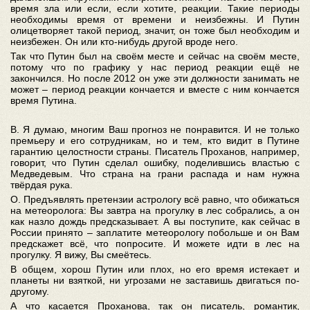
время зла или если, если хотите, реакции. Такие периоды
необходимы время от времени и неизбежны. И Путин
олицетворяет такой период, значит, он тоже был необходим и
неизбежен. Он или кто-нибудь другой вроде него.
Так что Путин был на своём месте и сейчас на своём месте,
потому что по графику у нас период реакции ещё не
закончился. Но после 2012 он уже эти должности занимать не
может – период реакции кончается и вместе с ним кончается
время Путина.
В. Я думаю, многим Ваш прогноз не понравится. И не только
премьеру и его сотрудникам, но и тем, кто видит в Путине
гарантию целостности страны. Писатель Проханов, например,
говорит, что Путин сделал ошибку, поделившись властью с
Медведевым. Что страна на грани распада и нам нужна
твёрдая рука.
О. Предъявлять претензии астрологу всё равно, что обижаться
на метеоролога: Вы завтра на прогулку в лес собрались, а он
как назло дождь предсказывает. А вы поступите, как сейчас в
России принято – заплатите метеорологу побольше и он Вам
предскажет всё, что попросите. И можете идти в лес на
прогулку. Я вижу, Вы смеётесь.
В общем, хорош Путин или плох, но его время истекает и
планеты ни взяткой, ни угрозами не заставишь двигаться по-
другому.
А что касается Проханова, так он писатель, романтик,