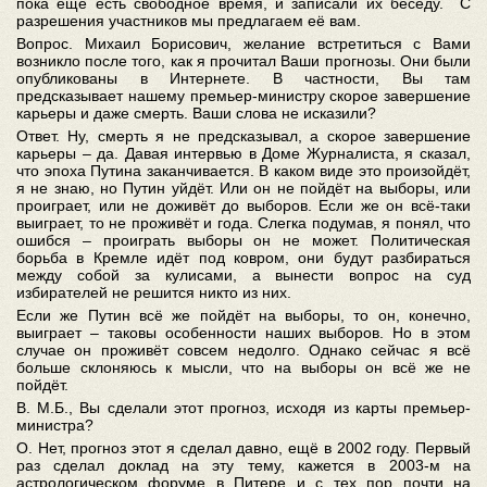
пока ещё есть свободное время, и записали их беседу. С
разрешения участников мы предлагаем её вам.
Вопрос. Михаил Борисович, желание встретиться с Вами
возникло после того, как я прочитал Ваши прогнозы. Они были
опубликованы в Интернете. В частности, Вы там
предсказывает нашему премьер-министру скорое завершение
карьеры и даже смерть. Ваши слова не исказили?
Ответ. Ну, смерть я не предсказывал, а скорое завершение
карьеры – да. Давая интервью в Доме Журналиста, я сказал,
что эпоха Путина заканчивается. В каком виде это произойдёт,
я не знаю, но Путин уйдёт. Или он не пойдёт на выборы, или
проиграет, или не доживёт до выборов. Если же он всё-таки
выиграет, то не проживёт и года. Слегка подумав, я понял, что
ошибся – проиграть выборы он не может. Политическая
борьба в Кремле идёт под ковром, они будут разбираться
между собой за кулисами, а вынести вопрос на суд
избирателей не решится никто из них.
Если же Путин всё же пойдёт на выборы, то он, конечно,
выиграет – таковы особенности наших выборов. Но в этом
случае он проживёт совсем недолго. Однако сейчас я всё
больше склоняюсь к мысли, что на выборы он всё же не
пойдёт.
В. М.Б., Вы сделали этот прогноз, исходя из карты премьер-
министра?
О. Нет, прогноз этот я сделал давно, ещё в 2002 году. Первый
раз сделал доклад на эту тему, кажется в 2003-м на
астрологическом форуме в Питере и с тех пор почти на