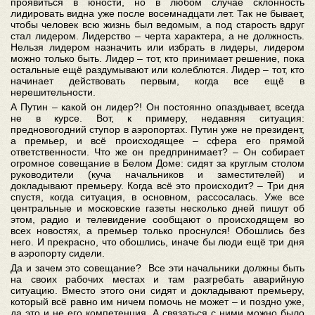
проявиться в юности, но в любом случае склонность
лидировать видна уже после восемнадцати лет. Так не бывает,
чтобы человек всю жизнь был ведомым, а под старость вдруг
стал лидером. Лидерство – черта характера, а не должность.
Нельзя лидером назначить или избрать в лидеры, лидером
можно только быть. Лидер – тот, кто принимает решение, пока
остальные ещё раздумывают или колеблются. Лидер – тот, кто
начинает действовать первым, когда все ещё в
нерешительности.
А Путин – какой он лидер?! Он постоянно опаздывает, всегда
не в курсе. Вот, к примеру, недавняя ситуация:
предновогодний ступор в аэропортах. Путин уже не президент,
а премьер, и всё происходящее – сфера его прямой
ответственности. Что же он предпринимает? – Он собирает
огромное совещание в Белом Доме: сидят за круглым столом
руководители (куча начальников и заместителей) и
докладывают премьеру. Когда всё это происходит? – Три дня
спустя, когда ситуация, в основном, рассосалась. Уже все
центральные и московские газеты несколько дней пишут об
этом, радио и телевидение сообщают о происходящем во
всех новостях, а премьер только проснулся! Обошлись без
него. И прекрасно, что обошлись, иначе бы люди ещё три дня
в аэропорту сидели.
Да и зачем это совещание? Все эти начальники должны быть
на своих рабочих местах и там разгребать аварийную
ситуацию. Вместо этого они сидят и докладывают премьеру,
который всё равно им ничем помочь не может – и поздно уже,
да это и не его компетенция. А связаться с ними можно было