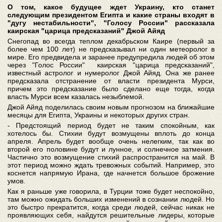
О том, какое будущее ждет Украину, кто станет
следующим президентом Египта и какие страны входят в
"дугу нестабильности", "Голосу России" рассказала
каирская "царица предсказаний" Джой Айяд
Снегопад во всегда теплом декабрьском Каире (первый за
более чем 100 лет) не предсказывал ни один метеоролог в
мире. Его предвидела и заранее предупредила людей об этом
через "Голос России" каирская "царица предсказаний",
известный астролог и нумеролог Джой Айяд. Она же ранее
предсказала отстранение от власти президента Мурси,
причем это предсказание было сделано еще тогда, когда
власть Мурси всем казалась незыблемой.
Джой Айяд поделилась своим новым прогнозом на ближайшие
месяцы для Египта, Украины и некоторых других стран.
- Предстоящий период будет не таким спокойным, как
хотелось бы. Стихии будут возмущены вплоть до конца
апреля. Апрель будет вообще очень нелегким, так как во
второй его половине будут и лунное, и солнечное затмения.
Частично это возмущение стихий распространится на май. В
этот период можно ждать тревожных событий. Например, это
коснется напрямую Ирана, где начнется большое брожение
умов.
Как я раньше уже говорила, в Турции тоже будет неспокойно,
там можно ожидать больших изменений в сознании людей. Но
это быстро прекратится, когда среди людей, сейчас никак не
проявляющих себя, найдутся решительные лидеры, которые