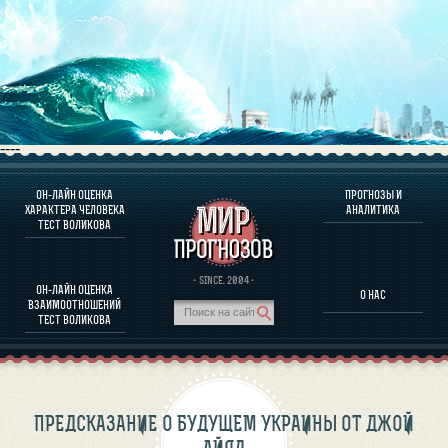
----
ОН-ЛАЙН ОЦЕНКА
ПРОГНОЗЫ И
О ПРОГРАММЕ
ХАРАКТЕРА ЧЕЛОВЕКА
АНАЛИТИКА
ТЕСТ ВОЛИКОВА
ОЦЕНКА ХАРАКТЕРA ЧЕЛОВЕКА
ОЦЕНКА ХАРАКТЕРА ВЫДАЮЩИХСЯ ЛИЧНОСТЕЙ
О ПРОГРАММЕ
· SINCE. 2004 ·
ОН-ЛАЙН ОЦЕНКА
О НАС
ТЕСТ НА СОВМЕСТИМОСТЬ ВОЛИКОВА
ВЗАИМООТНОШЕНИЙ
ПРОГНОЗЫ И АНАЛИТИКА
ТЕСТ ВОЛИКОВА
ПРЕДСКАЗАНИЕ О БУДУЩЕМ УКРАИНЫ ОТ ДЖОЙ