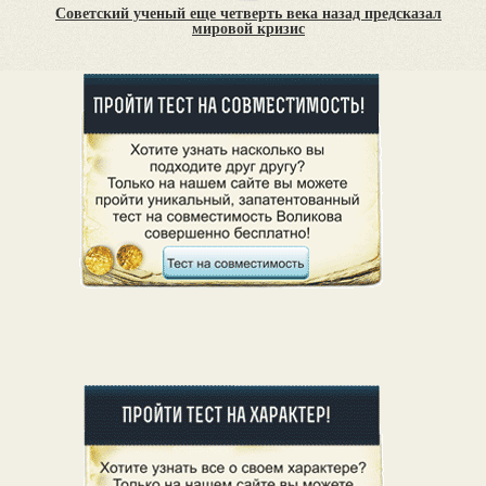
Советский ученый еще четверть века назад предсказал
мировой кризис