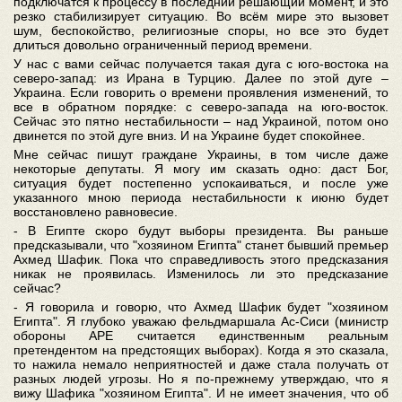
подключатся к процессу в последний решающий момент, и это
резко стабилизирует ситуацию. Во всём мире это вызовет
шум, беспокойство, религиозные споры, но все это будет
длиться довольно ограниченный период времени.
У нас с вами сейчас получается такая дуга с юго-востока на
северо-запад: из Ирана в Турцию. Далее по этой дуге –
Украина. Если говорить о времени проявления изменений, то
все в обратном порядке: с северо-запада на юго-восток.
Сейчас это пятно нестабильности – над Украиной, потом оно
двинется по этой дуге вниз. И на Украине будет спокойнее.
Мне сейчас пишут граждане Украины, в том числе даже
некоторые депутаты. Я могу им сказать одно: даст Бог,
ситуация будет постепенно успокаиваться, и после уже
указанного мною периода нестабильности к июню будет
восстановлено равновесие.
- В Египте скоро будут выборы президента. Вы раньше
предсказывали, что "хозяином Египта" станет бывший премьер
Ахмед Шафик. Пока что справедливость этого предсказания
никак не проявилась. Изменилось ли это предсказание
сейчас?
- Я говорила и говорю, что Ахмед Шафик будет "хозяином
Египта". Я глубоко уважаю фельдмаршала Ас-Сиси (министр
обороны АРЕ считается единственным реальным
претендентом на предстоящих выборах). Когда я это сказала,
то нажила немало неприятностей и даже стала получать от
разных людей угрозы. Но я по-прежнему утверждаю, что я
вижу Шафика "хозяином Египта". И не имеет значения, что об