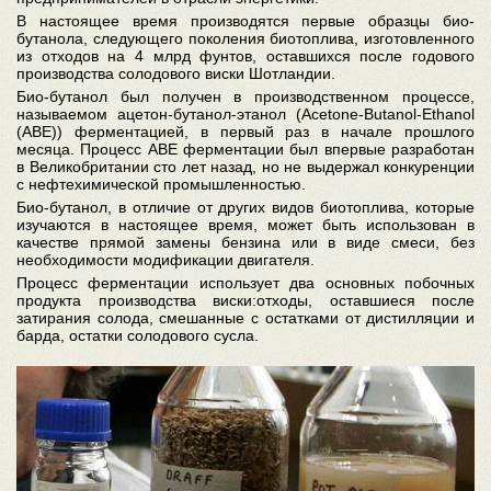
В настоящее время производятся первые образцы био-
бутанола, следующего поколения биотоплива, изготовленного
из отходов на 4 млрд фунтов, оставшихся после годового
производства солодового виски Шотландии.
Био-бутанол был получен в производственном процессе,
называемом ацетон-бутанол-этанол (Acetone-Butanol-Ethanol
(ABE)) ферментацией, в первый раз в начале прошлого
месяца. Процесс ABE ферментации был впервые разработан
в Великобритании сто лет назад, но не выдержал конкуренции
с нефтехимической промышленностью.
Био-бутанол, в отличие от других видов биотоплива, которые
изучаются в настоящее время, может быть использован в
качестве прямой замены бензина или в виде смеси, без
необходимости модификации двигателя.
Процесс ферментации использует два основных побочных
продукта производства виски:отходы, оставшиеся после
затирания солода, смешанные с остатками от дистилляции и
барда, остатки солодового сусла.