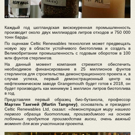
Каждый год шотландская вискокуренная промышленность
производит около двух миллиардов литров отходов и 750 000
тонн барды.
По оценкам Celtic Renewables технология может предвещать
новую эру в области устойчивого биотоплива и создать в
Великобритании промышленность с годовым оборотом в 100
млн фунтов стерлингов.
На данный момент компания стремится обеспечить
необходимое финансирование в 25 миллионов фунтов
стерлингов для строительства демонстрационного проекта и, в
случае успеха, первый демонстрационный центр на
нефтехимическом заводе Grangemouth будет готов к 2018, он
будет производить как минимум 1 миллион литров биотоплива
в год.
Представляя первый образец био-бутанола, профессор
Мартин Тангней (Martin Tangney)
, основатель и президент
Celtic Renewables Ltd, сказал:
«демонстрация миру нашего
первого образца биотоплива, производимого на основе
побочных продуктов производства виски, очень важный
момент для всех участников проекта.