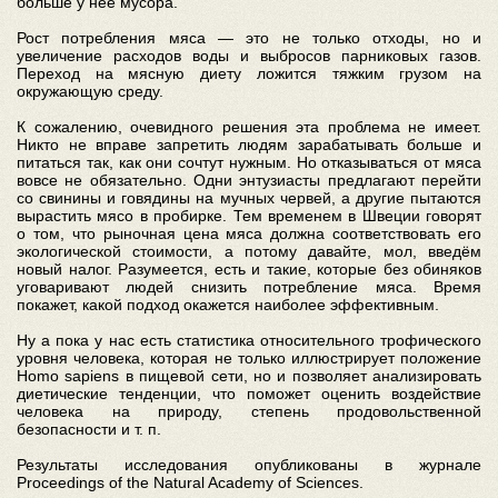
больше у неё мусора.
Рост потребления мяса — это не только отходы, но и
увеличение расходов воды и выбросов парниковых газов.
Переход на мясную диету ложится тяжким грузом на
окружающую среду.
К сожалению, очевидного решения эта проблема не имеет.
Никто не вправе запретить людям зарабатывать больше и
питаться так, как они сочтут нужным. Но отказываться от мяса
вовсе не обязательно. Одни энтузиасты предлагают перейти
со свинины и говядины на мучных червей, а другие пытаются
вырастить мясо в пробирке. Тем временем в Швеции говорят
о том, что рыночная цена мяса должна соответствовать его
экологической стоимости, а потому давайте, мол, введём
новый налог. Разумеется, есть и такие, которые без обиняков
уговаривают людей снизить потребление мяса. Время
покажет, какой подход окажется наиболее эффективным.
Ну а пока у нас есть статистика относительного трофического
уровня человека, которая не только иллюстрирует положение
Homo sapiens в пищевой сети, но и позволяет анализировать
диетические тенденции, что поможет оценить воздействие
человека на природу, степень продовольственной
безопасности и т. п.
Результаты исследования опубликованы в журнале
Proceedings of the Natural Academy of Sciences.