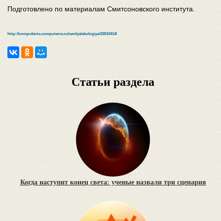
Подготовлено по материалам Смитсоновского института.
http://compulenta.computerra.ru/zemlya/ekologiya/10010414/
Статьи раздела
Когда наступит конец света: ученые назвали три сценария