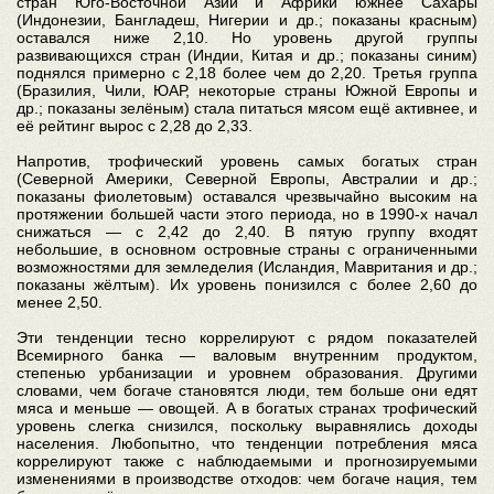
стран Юго-Восточной Азии и Африки южнее Сахары
(Индонезии, Бангладеш, Нигерии и др.; показаны красным)
оставался ниже 2,10. Но уровень другой группы
развивающихся стран (Индии, Китая и др.; показаны синим)
поднялся примерно с 2,18 более чем до 2,20. Третья группа
(Бразилия, Чили, ЮАР, некоторые страны Южной Европы и
др.; показаны зелёным) стала питаться мясом ещё активнее, и
её рейтинг вырос с 2,28 до 2,33.
Напротив, трофический уровень самых богатых стран
(Северной Америки, Северной Европы, Австралии и др.;
показаны фиолетовым) оставался чрезвычайно высоким на
протяжении большей части этого периода, но в 1990-х начал
снижаться — с 2,42 до 2,40. В пятую группу входят
небольшие, в основном островные страны с ограниченными
возможностями для земледелия (Исландия, Мавритания и др.;
показаны жёлтым). Их уровень понизился с более 2,60 до
менее 2,50.
Эти тенденции тесно коррелируют с рядом показателей
Всемирного банка — валовым внутренним продуктом,
степенью урбанизации и уровнем образования. Другими
словами, чем богаче становятся люди, тем больше они едят
мяса и меньше — овощей. А в богатых странах трофический
уровень слегка снизился, поскольку выравнялись доходы
населения. Любопытно, что тенденции потребления мяса
коррелируют также с наблюдаемыми и прогнозируемыми
изменениями в производстве отходов: чем богаче нация, тем