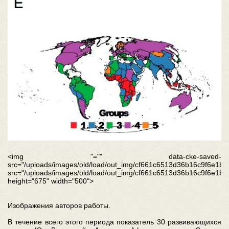
<img "="" data-cke-saved-
src="/uploads/images/old/load/out_img/cf661c6513d36b16c9f6e1be9
src="/uploads/images/old/load/out_img/cf661c6513d36b16c9f6e1be9
height="675" width="500">
Изображения авторов работы.
В течение всего этого периода показатель 30 развивающихся