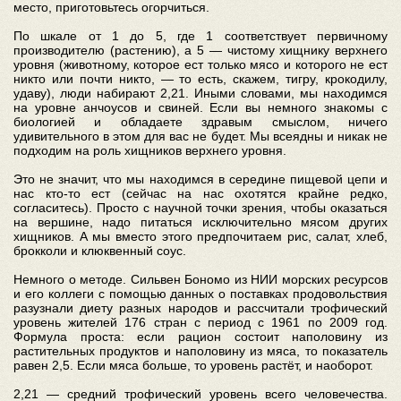
место, приготовьтесь огорчиться.
По шкале от 1 до 5, где 1 соответствует первичному
производителю (растению), а 5 — чистому хищнику верхнего
уровня (животному, которое ест только мясо и которого не ест
никто или почти никто, — то есть, скажем, тигру, крокодилу,
удаву), люди набирают 2,21. Иными словами, мы находимся
на уровне анчоусов и свиней. Если вы немного знакомы с
биологией и обладаете здравым смыслом, ничего
удивительного в этом для вас не будет. Мы всеядны и никак не
подходим на роль хищников верхнего уровня.
Это не значит, что мы находимся в середине пищевой цепи и
нас кто-то ест (сейчас на нас охотятся крайне редко,
согласитесь). Просто с научной точки зрения, чтобы оказаться
на вершине, надо питаться исключительно мясом других
хищников. А мы вместо этого предпочитаем рис, салат, хлеб,
брокколи и клюквенный соус.
Немного о методе. Сильвен Бономо из НИИ морских ресурсов
и его коллеги с помощью данных о поставках продовольствия
разузнали диету разных народов и рассчитали трофический
уровень жителей 176 стран с период с 1961 по 2009 год.
Формула проста: если рацион состоит наполовину из
растительных продуктов и наполовину из мяса, то показатель
равен 2,5. Если мяса больше, то уровень растёт, и наоборот.
2,21 — средний трофический уровень всего человечества.