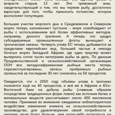
возрасте старше 13 лет. Это тревожный знак,
свидетельствующий о том, что мы теряем рыбу, достаточно
взрослую для того, чтобы приносить потомство, которое
восполняет популяцию.
Большие участки морского дна в Средиземном и Северном
морях теперь напоминают пустыню – моря освобождают от
рыбы с использованием всё более эффективных методов,
например, донного траления. А теперь эти щедро
субсидируемые промышленные флоты вычищают и
тропические океаны. Четверть улова ЕС теперь добывается за
пределами европейских вод, большей частью в некогда
богатых морях Западной Африки, где один траулер может
вычерпать сотни тысяч килограмм рыбы за день. По данным
Продовольственной и сельскохозяйственной организации
ООН все западноафриканские рыбные места теперь
переэксплуатированы, запасы прибрежных рыбных
промыслов за последние 30 лет снизились на 50 процентов.
Ожидается, что к 2050 году объёмы улова в тропиках
понизятся ещё на 40 процентов, и всё же в Африке и Юго-
Восточной Азии на добычу рыбы (главным образом
посредством традиционных форм ловли) как источник белка и
минеральных веществ рассчитывают около 400 миллионов
человек. Принимая во внимание ожидаемое неблагоприятное
воздействие изменения климата на сельскохозяйственное
производство, для удовлетворения своей потребности в
питании люди будут больше, чем когда-либо полагаться на