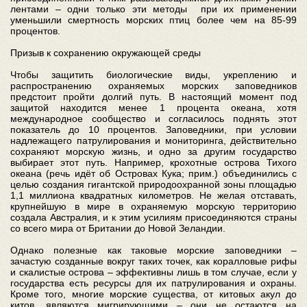
лентами – одни только эти методы при их применении
уменьшили смертность морских птиц более чем на 85-99
процентов.
Призыв к сохранению окружающей среды
Чтобы защитить биологические виды, укреплению и
распространению охраняемых морских заповедников
предстоит пройти долгий путь. В настоящий момент под
защитой находится менее 1 процента океана, хотя
международное сообщество и согласилось поднять этот
показатель до 10 процентов. Заповедники, при условии
надлежащего патрулирования и мониторинга, действительно
сохраняют морскую жизнь, и одно за другим государство
выбирает этот путь. Например, крохотные острова Тихого
океана (речь идёт об Островах Кука; прим.) объединились с
целью создания гигантской природоохранной зоны площадью
1,1 миллиона квадратных километров. Не желая отставать,
крупнейшую в мире в охраняемую морскую территорию
создала Австралия, и к этим усилиям присоединяются страны
со всего мира от Британии до Новой Зеландии.
Однако полезные как таковые морские заповедники –
зачастую созданные вокруг таких точек, как коралловые рифы
и скалистые острова – эффективны лишь в том случае, если у
государства есть ресурсы для их патрулирования и охраны.
Кроме того, многие морские существа, от китовых акул до
китов, являются мигрирующими – они не остаются на