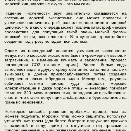
морской хищник уже не акула – это мы сами.
Падение численности акул значительно сказывается на
состоянии морской экосистемы: оно может привести к
увеличению количества рыб, расположенных ниже в пищевой
цепочке, что в свою очередь может повлечь катастрофические
последствия для популяции такой очень мелкой формы
морской жизни, как планктон. В отсутствие крохотнейших
созданий под угрозу попадает вся система.
Одним из последствий является увеличение численности
медуз, но по морской экосистеме бьют и чрезмерный вылов, и
загрязнение, и изменение климата и закисление (процесс
поглощения CO2 океаном; прим.). Более тёплые воды
вытесняют виды в другую среду обитания, из-за чего часть их
вымирает, а другие приспосабливаются путём создания
совершенно новых гибридных видов. Между тем, траулеры
собирают сетями прилов, куда попадают морские
млекопитающие и даже морские птицы – ежегодно погибает
не менее 320 тысяч морских птиц, попадающих в рыболовные
снасти, что ставит популяции альбатросов и буревестников на
грань исчезновения.
Некоторые способы решения проблемы проще, чем вы
можете подумать. Морских птиц можно защитить, используя
утяжелённые тросы (для более быстрого погружения крючков
с наживкой в воду; прим.) и отпугивая птиц тросами с
присоединёнными к ним развевающимися длинными узкими