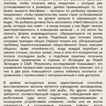
локтями, чтобы получить квоту покрупнее – которые уже
устанавливаются в размерах, далеко превышающих то, что
может вынести биосфера – эксперты по рыбному промыслу
предлагают, чтобы правительства самих стран устанавливали
квоты, основываясь на уровне запасов в окружающих их
водах. На рыбаков должны быть возложена ответственность за
рыбу, которую они ловят – в конце концов, у них будет личная
заинтересованность в повышении запасов – и это могло бы
принять форму индивидуальных, обращающихся на рынке
долей от квоты на вылов. Подобный курс положит конец
ситуации трагедии общин (термин теории игр, обозначающий
проблему переиспользования общественного блага членами
общины; прим. mixednews.ru), когда каждый загребает в
океане столько, сколько может, пока в сети его конкурентов не
попала последняя рыба, и подобная практика получила
успешное применение в странах от Исландии до Новой
Зеландии и США. Результаты исследований показывают, что
управление промыслами указанным способом означает, что у
них в два раза повышаются шансы избежать коллапса по
сравнению с промыслами с неограниченным к ним доступом.
В крайне истощённых зонах единственным способом
восстановления запасов является учреждение заповедников,
когда запрещается любой лов рыбы. На других участках
требуется соответствующий надзор над соблюдением квот –
рыболовные суда могут подлежать лицензированию и
оснащению устройствами слежения, чтобы они не могли
отклониться в охраняемые законом районы; могут