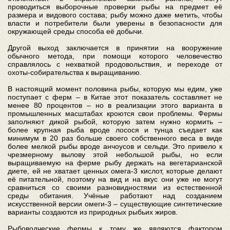
проводиться выборочные проверки рыбы на предмет её
размера и видового состава; рыбу можно даже метить, чтобы
власти и потребители были уверены в безопасности для
окружающей среды способа её добычи.
Другой выход заключается в принятии на вооружение
обычного метода, при помощи которого человечество
справлялось с нехваткой продовольствия, и переходе от
охоты-собирательства к выращиванию.
В настоящий момент половина рыбы, которую мы едим, уже
поступает с ферм – в Китае этот показатель составляет не
менее 80 процентов – но в реализации этого варианта в
промышленных масштабах кроются свои проблемы. Фермы
заполняют дикой рыбой, которую затем нужно кормить –
более крупная рыба вроде лосося и тунца съедает как
минимум в 20 раз больше своего собственного веса в виде
более мелкой рыбы вроде анчоусов и сельди. Это привело к
чрезмерному вылову этой небольшой рыбы, но если
выращиваемую на ферме рыбу держать на вегетарианской
диете, ей не хватает ценных омега-3 кислот, которые делают
её питательной, поэтому на вид и на вкус они уже не могут
сравниться со своими разновидностями из естественной
среды обитания. Учёные работают над созданием
искусственной версии омеги-3 – существующие синтетические
варианты создаются из природных рыбьих жиров.
Рыбоводческие фермы к тому же являются фактором