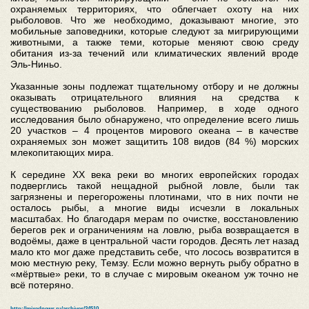
охраняемых территориях, что облегчает охоту на них
рыболовов. Что же необходимо, доказывают многие, это
мобильные заповедники, которые следуют за мигрирующими
животными, а также теми, которые меняют свою среду
обитания из-за течений или климатических явлений вроде
Эль-Ниньо.
Указанные зоны подлежат тщательному отбору и не должны
оказывать отрицательного влияния на средства к
существованию рыболовов. Например, в ходе одного
исследования было обнаружено, что определение всего лишь
20 участков – 4 процентов мирового океана – в качестве
охраняемых зон может защитить 108 видов (84 %) морских
млекопитающих мира.
К середине XX века реки во многих европейских городах
подверглись такой нещадной рыбной ловле, были так
загрязнены и перегорожены плотинами, что в них почти не
осталось рыбы, а многие виды исчезли в локальных
масштабах. Но благодаря мерам по очистке, восстановлению
берегов рек и ограничениям на ловлю, рыба возвращается в
водоёмы, даже в центральной части городов. Десять лет назад
мало кто мог даже представить себе, что лосось возвратится в
мою местную реку, Темзу. Если можно вернуть рыбу обратно в
«мёртвые» реки, то в случае с мировым океаном уж точно не
всё потеряно.
http://mixednews.ru/archives/24510