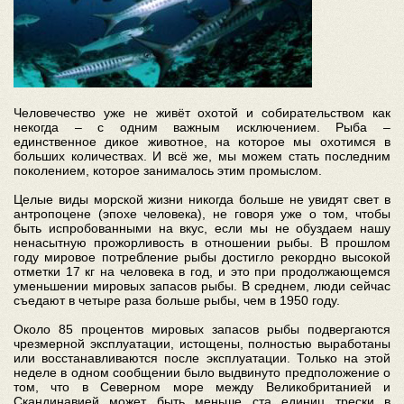
Человечество уже не живёт охотой и собирательством как
некогда – с одним важным исключением. Рыба –
единственное дикое животное, на которое мы охотимся в
больших количествах. И всё же, мы можем стать последним
поколением, которое занималось этим промыслом.
Целые виды морской жизни никогда больше не увидят свет в
антропоцене (эпохе человека), не говоря уже о том, чтобы
быть испробованными на вкус, если мы не обуздаем нашу
ненасытную прожорливость в отношении рыбы. В прошлом
году мировое потребление рыбы достигло рекордно высокой
отметки 17 кг на человека в год, и это при продолжающемся
уменьшении мировых запасов рыбы. В среднем, люди сейчас
съедают в четыре раза больше рыбы, чем в 1950 году.
Около 85 процентов мировых запасов рыбы подвергаются
чрезмерной эксплуатации, истощены, полностью выработаны
или восстанавливаются после эксплуатации. Только на этой
неделе в одном сообщении было выдвинуто предположение о
том, что в Северном море между Великобританией и
Скандинавией может быть меньше ста единиц трески в