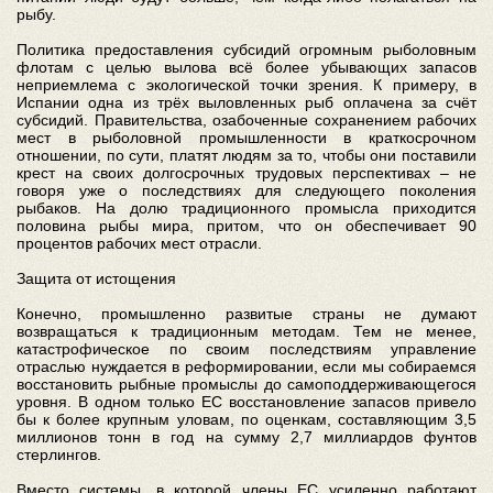
рыбу.
Политика предоставления субсидий огромным рыболовным
флотам с целью вылова всё более убывающих запасов
неприемлема с экологической точки зрения. К примеру, в
Испании одна из трёх выловленных рыб оплачена за счёт
субсидий. Правительства, озабоченные сохранением рабочих
мест в рыболовной промышленности в краткосрочном
отношении, по сути, платят людям за то, чтобы они поставили
крест на своих долгосрочных трудовых перспективах – не
говоря уже о последствиях для следующего поколения
рыбаков. На долю традиционного промысла приходится
половина рыбы мира, притом, что он обеспечивает 90
процентов рабочих мест отрасли.
Защита от истощения
Конечно, промышленно развитые страны не думают
возвращаться к традиционным методам. Тем не менее,
катастрофическое по своим последствиям управление
отраслью нуждается в реформировании, если мы собираемся
восстановить рыбные промыслы до самоподдерживающегося
уровня. В одном только ЕС восстановление запасов привело
бы к более крупным уловам, по оценкам, составляющим 3,5
миллионов тонн в год на сумму 2,7 миллиардов фунтов
стерлингов.
Вместо системы, в которой члены ЕС усиленно работают