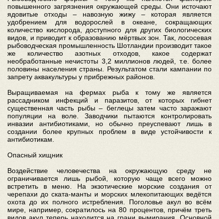
повышенного загрязнения окружающей среды. Они источают
ядовитые отходы – навозную жижу – которая является
удобрением для водорослей в океане, сокращающих
количество кислорода, доступного для других биологических
видов, и приводит к образованию мёртвых зон. Так, лососевая
рыбоводческая промышленность Шотландии производит такое
же количество азотных отходов, какое содержат
необработанные нечистоты 3,2 миллионов людей, т.е. более
половины населения страны. Результатом стали кампании по
запрету аквакультуры у прибрежных районов.
Выращиваемая на фермах рыба к тому же является
рассадником инфекций и паразитов, от которых гибнет
существенная часть рыбы – беглецы затем часто заражают
популяции на воле. Заводчики пытаются контролировать
инвазии антибиотиками, но обычно преуспевают лишь в
создании более крупных проблем в виде устойчивости к
антибиотикам.
Опасный хищник
Воздействие человечества на окружающую среду не
ограничивается лишь рыбой, которую чаще всего можно
встретить в меню. На экзотические морские создания от
черепахи до ската-манты и морских млекопитающих ведётся
охота до их полного истребления. Поголовье акул во всём
мире, например, сократилось на 80 процентов, причём треть
видов акул теперь находится на грани вымирания. Основной