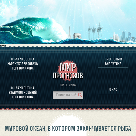
----
ОН-ЛАЙН ОЦЕНКА
ПРОГНОЗЫ И
О ПРОГРАММЕ
ХАРАКТЕРА ЧЕЛОВЕКА
АНАЛИТИКА
ТЕСТ ВОЛИКОВА
ОЦЕНКА ХАРАКТЕРA ЧЕЛОВЕКА
ОЦЕНКА ХАРАКТЕРА ВЫДАЮЩИХСЯ ЛИЧНОСТЕЙ
О ПРОГРАММЕ
· SINCE. 2004 ·
ОН-ЛАЙН ОЦЕНКА
О НАС
ТЕСТ НА СОВМЕСТИМОСТЬ ВОЛИКОВА
ВЗАИМООТНОШЕНИЙ
ПРОГНОЗЫ И АНАЛИТИКА
ТЕСТ ВОЛИКОВА
МИРОВОЙ ОКЕАН, В КОТОРОМ ЗАКАНЧИВАЕТСЯ РЫБА