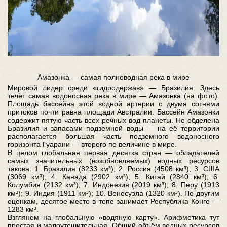
Амазонка — самая полноводная река в мире
Мировой лидер среди «гидродержав» — Бразилия. Здесь
течёт самая водоносная река в мире — Амазонка (на фото).
Площадь бассейна этой водной артерии с двумя сотнями
притоков почти равна площади Австралии. Бассейн Амазонки
содержит пятую часть всех речных вод планеты. Не обделена
Бразилия и запасами подземной воды — на её территории
располагается большая часть подземного водоносного
горизонта Гуарани — второго по величине в мире.
В целом глобальная первая десятка стран — обладателей
самых значительных (возобновляемых) водных ресурсов
такова: 1. Бразилия (8233 км³); 2. Россия (4508 км³); 3. США
(3069 км³); 4. Канада (2902 км³); 5. Китай (2840 км³); 6.
Колумбия (2132 км³); 7. Индонезия (2019 км³); 8. Перу (1913
км³); 9. Индия (1911 км³); 10. Венесуэла (1320 км³). По другим
оценкам, десятое место в топе занимает Республика Конго —
1283 км³.
Взглянем на глобальную «водяную карту». Арифметика тут
простая и малоутешительная. Общий объём водных ресурсов