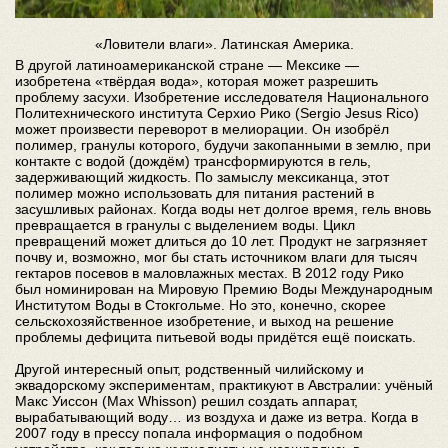
«Ловители влаги». Латинская Америка.
В другой латиноамериканской стране — Мексике —
изобретена «твёрдая вода», которая может разрешить
проблему засухи. Изобретение исследователя Национального
Политехнического института Серхио Рико (Sergio Jesus Rico)
может произвести переворот в мелиорации. Он изобрёл
полимер, гранулы которого, будучи закопанными в землю, при
контакте с водой (дождём) трансформируются в гель,
задерживающий жидкость. По замыслу мексиканца, этот
полимер можно использовать для питания растений в
засушливых районах. Когда воды нет долгое время, гель вновь
превращается в гранулы с выделением воды. Цикл
превращений может длиться до 10 лет. Продукт не загрязняет
почву и, возможно, мог бы стать источником влаги для тысяч
гектаров посевов в маловлажных местах. В 2012 году Рико
был номинирован на Мировую Премию Воды Международным
Институтом Воды в Стокгольме. Но это, конечно, скорее
сельскохозяйственное изобретение, и выход на решение
проблемы дефицита питьевой воды придётся ещё поискать.
Другой интересный опыт, родственный чилийскому и
эквадорскому экспериментам, практикуют в Австралии: учёный
Макс Уиссон (Max Whisson) решил создать аппарат,
вырабатывающий воду… из воздуха и даже из ветра. Когда в
2007 году в прессу попала информация о подобном