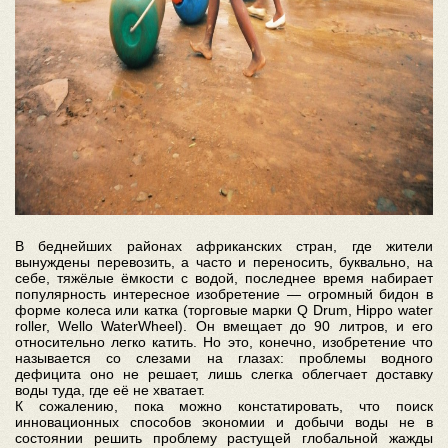
В беднейших районах африканских стран, где жители
вынуждены перевозить, а часто и переносить, буквально, на
себе, тяжёлые ёмкости с водой, последнее время набирает
популярность интересное изобретение — огромный бидон в
форме колеса или катка (торговые марки Q Drum, Hippo water
roller, Wello WaterWheel). Он вмещает до 90 литров, и его
относительно легко катить. Но это, конечно, изобретение что
называется со слезами на глазах: проблемы водного
дефицита оно не решает, лишь слегка облегчает доставку
воды туда, где её не хватает.
К сожалению, пока можно констатировать, что поиск
инновационных способов экономии и добычи воды не в
состоянии решить проблему растущей глобальной жажды