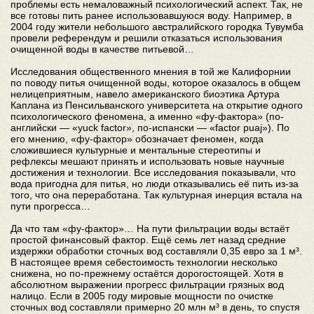
проблемы есть немаловажный психологический аспект. Так, не
все готовы пить ранее использовавшуюся воду. Например, в
2004 году жители небольшого австралийского городка Тувумба
провели референдум и решили отказаться использования
очищенной воды в качестве питьевой…
Исследования общественного мнения в той же Калифорнии
по поводу питья очищенной воды, которое оказалось в общем
нелицеприятным, навело американского биоэтика Артура
Каплана из Пенсильванского университета на открытие одного
психологического феномена, а именно «фу-фактора» (по-
английски — «yuck factor», по-испански — «factor puaj»). По
его мнению, «фу-фактор» обозначает феномен, когда
сложившиеся культурные и ментальные стереотипы и
рефлексы мешают принять и использовать новые научные
достижения и технологии. Все исследования показывали, что
вода пригодна для питья, но люди отказывались её пить из-за
того, что она переработана. Так культурная инерция встала на
пути прогресса…
Да что там «фу-фактор»… На пути фильтрации воды встаёт
простой финансовый фактор. Ещё семь лет назад средние
издержки обработки сточных вод составляли 0,35 евро за 1 м³.
В настоящее время себестоимость технологии несколько
снижена, но по-прежнему остаётся дорогостоящей. Хотя в
абсолютном выражении прогресс фильтрации грязных вод
налицо. Если в 2005 году мировые мощности по очистке
сточных вод составляли примерно 20 млн м³ в день, то спустя