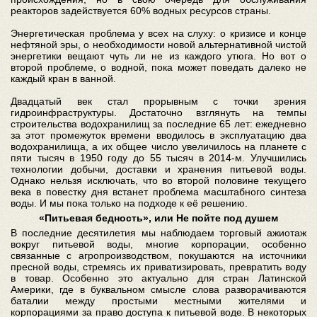
реакторов задействуется 60% водных ресурсов страны.
Энергетическая проблема у всех на слуху: о кризисе и конце
нефтяной эры, о необходимости новой альтернативной чистой
энергетики вещают чуть ли не из каждого утюга. Но вот о
второй проблеме, о водной, пока может поведать далеко не
каждый кран в ванной.
Двадцатый век стал прорывным с точки зрения
гидроинфраструктуры. Достаточно взглянуть на темпы
строительства водохранилищ за последние 65 лет: ежедневно
за этот промежуток времени вводилось в эксплуатацию два
водохранилища, а их общее число увеличилось на планете с
пяти тысяч в 1950 году до 55 тысяч в 2014-м. Улучшились
технологии добычи, доставки и хранения питьевой воды.
Однако нельзя исключать, что во второй половине текущего
века в повестку дня встанет проблема масштабного синтеза
воды. И мы пока только на подходе к её решению.
«Питьевая бедность», или Не пойте под душем
В последние десятилетия мы наблюдаем торговый ажиотаж
вокруг питьевой воды, многие корпорации, особенно
связанные с агропроизводством, покушаются на источники
пресной воды, стремясь их приватизировать, превратить воду
в товар. Особенно это актуально для стран Латинской
Америки, где в буквальном смысле слова разворачиваются
баталии между простыми местными жителями и
корпорациями за право доступа к питьевой воде. В некоторых