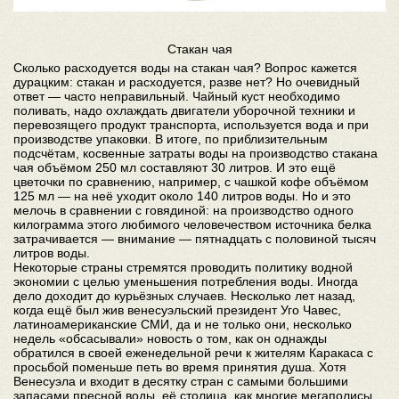
Стакан чая
Сколько расходуется воды на стакан чая? Вопрос кажется
дурацким: стакан и расходуется, разве нет? Но очевидный
ответ — часто неправильный. Чайный куст необходимо
поливать, надо охлаждать двигатели уборочной техники и
перевозящего продукт транспорта, используется вода и при
производстве упаковки. В итоге, по приблизительным
подсчётам, косвенные затраты воды на производство стакана
чая объёмом 250 мл составляют 30 литров. И это ещё
цветочки по сравнению, например, с чашкой кофе объёмом
125 мл — на неё уходит около 140 литров воды. Но и это
мелочь в сравнении с говядиной: на производство одного
килограмма этого любимого человечеством источника белка
затрачивается — внимание — пятнадцать с половиной тысяч
литров воды.
Некоторые страны стремятся проводить политику водной
экономии с целью уменьшения потребления воды. Иногда
дело доходит до курьёзных случаев. Несколько лет назад,
когда ещё был жив венесуэльский президент Уго Чавес,
латиноамериканские СМИ, да и не только они, несколько
недель «обсасывали» новость о том, как он однажды
обратился в своей еженедельной речи к жителям Каракаса с
просьбой поменьше петь во время принятия душа. Хотя
Венесуэла и входит в десятку стран с самыми большими
запасами пресной воды, её столица, как многие мегаполисы,