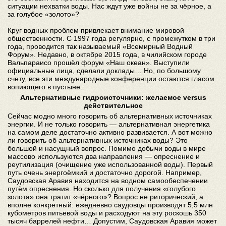
ситуации нехватки воды. Нас ждут уже войны не за чёрное, а
за голубое «золото»?
Круг водных проблем привлекает внимание мировой
общественности. C 1997 года регулярно, с промежутком в три
года, проводится так называемый «Всемирный Водный
Форум». Недавно, в октябре 2015 года, в чилийском городе
Вальпараисо прошёл форум «Наш океан». Выступили
официальные лица, сделали доклады… Но, по большому
счету, все эти международные конференции остаются гласом
вопиющего в пустыне…
Альтернативные гидроисточники: желаемое versus
действительное
Сейчас модно много говорить об альтернативных источниках
энергии. И не только говорить — альтернативная энергетика
на самом деле достаточно активно развивается. А вот можно
ли говорить об альтернативных источниках воды? Это
большой и насущный вопрос. Помимо добычи воды в мире
массово используются два направления — опреснение и
реутилизация (очищение уже использованной воды). Первый
путь очень энергоёмкий и достаточно дорогой. Например,
Саудовская Аравия находится на водном самообеспечении
путём опреснения. Но сколько для получения «голубого
золота» она тратит «чёрного»? Вопрос не риторический, а
вполне конкретный: ежедневно саудовцы производят 5,5 млн
кубометров питьевой воды и расходуют на эту роскошь 350
тысяч баррелей нефти… Допустим, Саудовская Аравия может