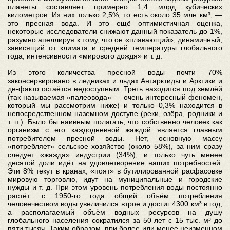
планеты составляет примерно 1,4 млрд кубических
километров. Из них только 2,5%, то есть около 35 млн км³, —
это пресная вода. И это ещё оптимистичная оценка,
некоторые исследователи снижают данный показатель до 1%,
разумно апеллируя к тому, что он «плавающий», динамичный,
зависящий от климата и средней температуры глобального
года, интенсивности «мирового дождя» и т. д.
Из этого количества пресной воды почти 70%
законсервировано в ледниках и льдах Антарктиды и Арктики и
де-факто остаётся недоступным. Треть находится под землёй
(так называемая «палеовода» — очень интересный феномен,
который мы рассмотрим ниже) и только 0,3% находится в
непосредственном наземном доступе (реки, озёра, родники и
т. п.). Было бы наивным полагать, что собственно человек как
организм с его каждодневной жаждой является главным
потребителем пресной воды. Нет, основную массу
«потребляет» сельское хозяйство (около 58%), за ним сразу
следует «жажда» индустрии (34%), и только чуть менее
десятой доли идёт на удовлетворение наших потребностей.
Эти 8% текут в кранах, «поят» в бутилированной расфасовке
мировую торговлю, идут на муниципальные и городские
нужды и т. д. При этом уровень потребления воды постоянно
растёт: с 1950-го года общий объём потребления
человечеством воды увеличился втрое и достиг 4300 км³ в год,
а располагаемый объём водных ресурсов на душу
глобального населения сократился за 50 лет с 15 тыс. м³ до
пяти тысяч. Таким образом, при более или менее неизменном