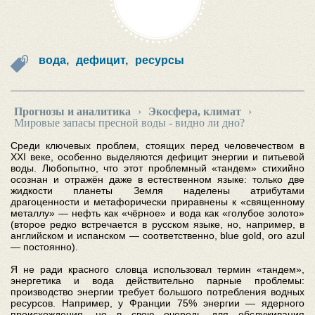
вода,
дефицит,
ресурсы
Прогнозы и аналитика
›
Экосфера, климат
›
Мировые запасы пресной воды - видно ли дно?
Среди ключевых проблем, стоящих перед человечеством в
XXI веке, особенно выделяются дефицит энергии и питьевой
воды. Любопытно, что этот проблемный «тандем» стихийно
осознан и отражён даже в естественном языке: только две
жидкости планеты Земля наделены атрибутами
драгоценности и метафорически приравнены к «священному
металлу» — нефть как «чёрное» и вода как «голубое золото»
(второе редко встречается в русском языке, но, например, в
английском и испанском — соответственно, blue gold, oro azul
— постоянно).
Я не ради красного словца использовал термин «тандем»,
энергетика и вода действительно парные проблемы:
производство энергии требует большого потребления водных
ресурсов. Например, у Франции 75% энергии — ядерного
происхождения, но в свою очередь для обслуживания