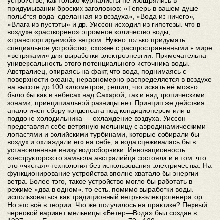
устройстве, как только журналисты не изощрялись в
придумывании броских заголовков: «Теперь в вашем душе
польётся вода, сделанная из воздуха», «Вода из ничего»,
«Влага из пустоты» и др. Уиссон исходил из гипотезы, что в
воздухе «растворено» огромное количество воды,
«транспортируемой» ветром. Нужно только придумать
специальное устройство, схожее с распространёнными в мире
«ветряками» для выработки электроэнергии. Примечательна
универсальность этого потенциального источника воды.
Австралиец, опираясь на факт, что вода, поднимаясь с
поверхности океана, неравномерно распределяется в воздухе
на высоте до 100 километров, решил, что искать её можно
было бы как в небесах над Сахарой, так и над тропическими
зонами, принципиальной разницы нет. Принцип же действия
аналогичен сбору конденсата под кондиционером или в
поддоне холодильника — охлаждение воздуха. Уиссон
представлял себе ветряную мельницу с аэродинамическими
лопастями и эолийскими турбинами, которые собирали бы
воздух и охлаждали его на себе, а вода сцеживалась бы в
установленные внизу водосборники. Инновационность
конструкторского замысла австралийца состояла и в том, что
это «чистая» технология без использования электричества. На
функционирование устройства вполне хватало бы энергии
ветра. Более того, такое устройство могло бы работать в
режиме «два в одном», то есть, помимо выработки воды,
использоваться как традиционный ветряк-электрогенератор.
Но это всё в теории. Что же получилось на практике? Первый
черновой вариант мельницы «Ветер—Вода» был создан в