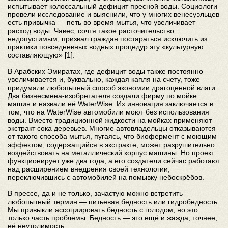
испытывает колоссальный дефицит пресной воды. Социологи
провели исследование и выяснили, что у многих венесуэльцев
есть привычка — петь во время мытья, что увеличивает
расход воды. Чавес, сочтя такое расточительство
недопустимым, призвал граждан постараться исключить из
практики повседневных водных процедур эту «культурную
составляющую» [1].
В Арабских Эмиратах, где дефицит воды также постоянно
увеличивается и, буквально, каждая капля на счету, тоже
придумали любопытный способ экономии драгоценной влаги.
Два бизнесмена-изобретателя создали фирму по мойке
машин и назвали её WaterWise. Их инновация заключается в
том, что на WaterWise автомобили моют без использования
воды. Вместо традиционной жидкости на мойках применяют
экстракт сока деревьев. Многие автовладельцы отказываются
от такого способа мытья, пугаясь, что биофермент с моющим
эффектом, содержащийся в экстракте, может разрушительно
воздействовать на металлический корпус машины. Но проект
функционирует уже два года, а его создатели сейчас работают
над расширением внедрения своей технологии,
переключившись с автомобилей на помывку небоскрёбов.
В прессе, да и не только, зачастую можно встретить
любопытный термин — питьевая бедность или гидробедность.
Мы привыкли ассоциировать бедность с голодом, но это
только часть проблемы. Бедность — это ещё и жажда, точнее,
её неутолимость.