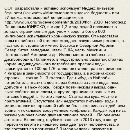
ООН разработала и активно использует Индекс питьевой
бедности (как часть «Многомерного индекса бедности» или
«Индекса многомерной депривации»; см.
http://www.un.org/ru/development/hdr/2010/hdr_2010_technotes.pdf
По данным ЮНЕСКО, в мире 1,2 млрд людей проживает в
зонах с ограниченным доступом к воде, а более 800
миллионов испытывают хроническую жажду. От недостатка
воды в наибольшей степени страдают засушливые регионы, в
частности, страны Ближнего Востока и Северной Африки,
Север Китая, западные штаты США, часть Мексики и
Центральной Америки и др. Имеют место и глобальные
диспропорции. Например, в индустриально развитых странах
норма индивидуального потребления пресной воды
варьируется от 100 до 176 галлонов (галлон равен примерно
4 литрам в зависимости от государства), а в африканских
странах — только 2—3 галлона. Где-нибудь в Найроби
потребитель платит в десять раз больше за литр воды, чем,
допустим, в Нью-Йорке. Говоря поэтическим языком, одни
пьют собственные слезы, а другие принимают ванны с их
питьевой водой… Но это лирика. Статистика куда жёстче и
прагматичней. Отсутствие или недостаток питьевой воды в
мире становится причиной гибели большего числа людей, чем
войны и локальные вооружённые конфликты. Каждый год из-за
жажды умирает около двух миллионов людей… По оценкам
агентства Bloomberg, опубликованным в 2013 году, к концу
первой четверти нынешнего века две трети человечества, а
это составит по прогнозам 5,3 млрд человек, окажутся в