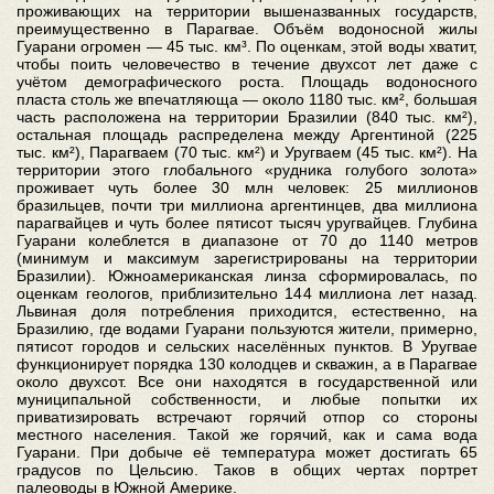
проживающих на территории вышеназванных государств,
преимущественно в Парагвае. Объём водоносной жилы
Гуарани огромен — 45 тыс. км³. По оценкам, этой воды хватит,
чтобы поить человечество в течение двухсот лет даже с
учётом демографического роста. Площадь водоносного
пласта столь же впечатляюща — около 1180 тыс. км², большая
часть расположена на территории Бразилии (840 тыс. км²),
остальная площадь распределена между Аргентиной (225
тыс. км²), Парагваем (70 тыс. км²) и Уругваем (45 тыс. км²). На
территории этого глобального «рудника голубого золота»
проживает чуть более 30 млн человек: 25 миллионов
бразильцев, почти три миллиона аргентинцев, два миллиона
парагвайцев и чуть более пятисот тысяч уругвайцев. Глубина
Гуарани колеблется в диапазоне от 70 до 1140 метров
(минимум и максимум зарегистрированы на территории
Бразилии). Южноамериканская линза сформировалась, по
оценкам геологов, приблизительно 144 миллиона лет назад.
Львиная доля потребления приходится, естественно, на
Бразилию, где водами Гуарани пользуются жители, примерно,
пятисот городов и сельских населённых пунктов. В Уругвае
функционирует порядка 130 колодцев и скважин, а в Парагвае
около двухсот. Все они находятся в государственной или
муниципальной собственности, и любые попытки их
приватизировать встречают горячий отпор со стороны
местного населения. Такой же горячий, как и сама вода
Гуарани. При добыче её температура может достигать 65
градусов по Цельсию. Таков в общих чертах портрет
палеоводы в Южной Америке.