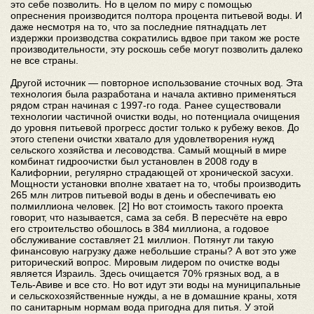
это себе позволить. Но в целом по миру с помощью
опреснения производится полтора процента питьевой воды. И
даже несмотря на то, что за последние пятнадцать лет
издержки производства сократились вдвое при таком же росте
производительности, эту роскошь себе могут позволить далеко
не все страны.
Другой источник — повторное использование сточных вод. Эта
технология была разработана и начала активно применяться
рядом стран начиная с 1997-го года. Ранее существовали
технологии частичной очистки воды, но потенциала очищения
до уровня питьевой прогресс достиг только к рубежу веков. До
этого степени очистки хватало для удовлетворения нужд
сельского хозяйства и лесоводства. Самый мощный в мире
комбинат гидроочистки был установлен в 2008 году в
Калифорнии, регулярно страдающей от хронической засухи.
Мощности установки вполне хватает на то, чтобы производить
265 млн литров питьевой воды в день и обеспечивать ею
полмиллиона человек. [2] Но вот стоимость такого проекта
говорит, что называется, сама за себя. В пересчёте на евро
его строительство обошлось в 384 миллиона, а годовое
обслуживание составляет 21 миллион. Потянут ли такую
финансовую нагрузку даже небольшие страны? А вот это уже
риторический вопрос. Мировым лидером по очистке воды
является Израиль. Здесь очищается 70% грязных вод, а в
Тель-Авиве и все сто. Но вот идут эти воды на муниципальные
и сельскохозяйственные нужды, а не в домашние краны, хотя
по санитарным нормам вода пригодна для питья. У этой