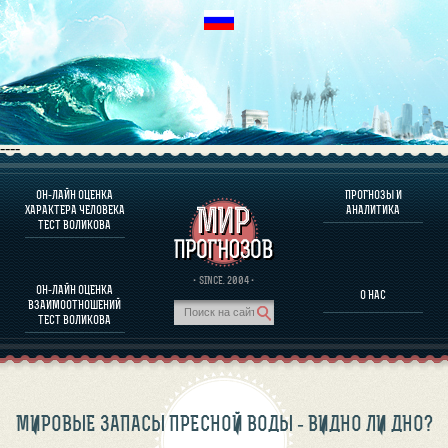
----
ОН-ЛАЙН ОЦЕНКА
ПРОГНОЗЫ И
О ПРОГРАММЕ
ХАРАКТЕРА ЧЕЛОВЕКА
АНАЛИТИКА
ТЕСТ ВОЛИКОВА
ОЦЕНКА ХАРАКТЕРA ЧЕЛОВЕКА
ОЦЕНКА ХАРАКТЕРА ВЫДАЮЩИХСЯ ЛИЧНОСТЕЙ
О ПРОГРАММЕ
· SINCE. 2004 ·
ОН-ЛАЙН ОЦЕНКА
О НАС
ТЕСТ НА СОВМЕСТИМОСТЬ ВОЛИКОВА
ВЗАИМООТНОШЕНИЙ
ПРОГНОЗЫ И АНАЛИТИКА
ТЕСТ ВОЛИКОВА
МИРОВЫЕ ЗАПАСЫ ПРЕСНОЙ ВОДЫ - ВИДНО ЛИ ДНО?