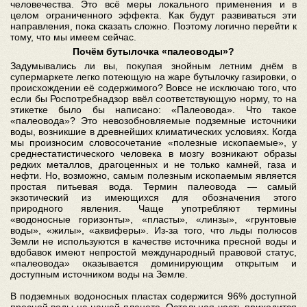
человечества. Это всё меры локального применения и в
целом ограниченного эффекта. Как будут развиваться эти
направления, пока сказать сложно. Поэтому логично перейти к
тому, что мы имеем сейчас.
Почём бутылочка «палеоводы»?
Задумывались ли вы, покупая знойным летним днём в
супермаркете легко потеющую на жаре бутылочку газировки, о
происхождении её содержимого? Вовсе не исключаю того, что
если бы Роспотребнадзор ввёл соответствующую норму, то на
этикетке было бы написано: «Палеовода». Что такое
«палеовода»? Это невозобновляемые подземные источники
воды, возникшие в древнейших климатических условиях. Когда
мы произносим словосочетание «полезные ископаемые», у
среднестатистического человека в мозгу возникают образы
редких металлов, драгоценных и не только камней, газа и
нефти. Но, возможно, самым полезным ископаемым является
простая питьевая вода. Термин палеовода — самый
экзотический из имеющихся для обозначения этого
природного явления. Чаще употребляют термины
«водоносные горизонты», «пласты», «линзы», «грунтовые
воды», «жилы», «аквиферы». Из-за того, что льды полюсов
Земли не используются в качестве источника пресной воды и
вдобавок имеют непростой международный правовой статус,
«палеовода» оказывается доминирующим открытым и
доступным источником воды на Земле.
В подземных водоносных пластах содержится 96% доступной