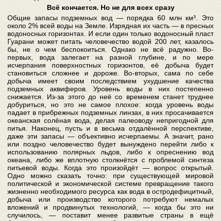
Всё кончается. Но не для всех сразу
Общие запасы подземных вод — порядка 60 млн км³. Это
около 2% всей воды на Земле. Изрядная их часть — в пресных
водоносных горизонтах. И если один только водоносный пласт
Гуарани может питать человечество водой 200 лет, казалось
бы, не о чем беспокоиться. Однако не всё радужно. Во-
первых, вода залегает на разной глубине, и по мере
исчерпания поверхностных горизонтов, её добыча будет
становиться сложнее и дороже. Во-вторых, сама по себе
добыча имеет своим последствием ухудшение качества
подземных аквиферов. Уровень воды в них постепенно
снижается. Из-за этого до неё со временем станет труднее
добуриться, но это не самое плохое: когда уровень воды
падает в прибрежных подземных линзах, в них просачивается
океанская солёная вода, делая палеоводу непригодной для
питья. Наконец, пусть и в весьма отдалённой перспективе,
даже эти запасы — объективно исчерпаемы. А значит, рано
или поздно человечество будет вынуждено перейти либо к
использованию полярных льдов, либо к опреснению вод
океана, либо же вплотную столкнётся с проблемой синтеза
питьевой воды. Когда это произойдёт — вопрос открытый.
Одно можно сказать точно: при существующей мировой
политической и экономической системе превращение такого
жизненно необходимого ресурса как вода в остродефицитный,
добыча или производство которого потребуют немалых
вложений и продвинутых технологий, — когда бы это ни
случилось, — поставит менее развитые страны в ещё