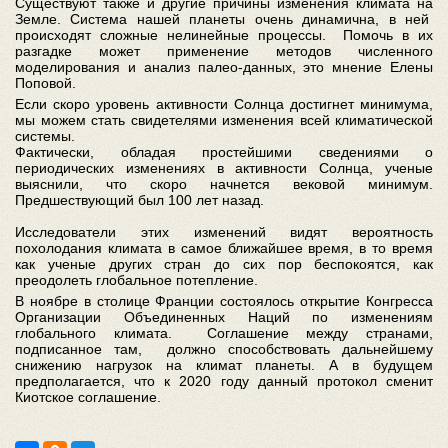
Существуют также и другие причины изменения климата на
Земле. Система нашей планеты очень динамична, в ней
происходят сложные нелинейные процессы. Помочь в их
разгадке может применение методов численного
моделирования и анализ палео-данных, это мнение Елены
Поповой.
Если скоро уровень активности Солнца достигнет минимума,
мы можем стать свидетелями изменения всей климатической
системы.
Фактически, обладая простейшими сведениями о
периодических изменениях в активности Солнца, ученые
выяснили, что скоро начнется вековой минимум.
Предшествующий был 100 лет назад.
Исследователи этих изменений видят вероятность
похолодания климата в самое ближайшее время, в то время
как ученые других стран до сих пор беспокоятся, как
преодолеть глобальное потепление.
В ноябре в столице Франции состоялось открытие Конгресса
Организации Объединенных Наций по изменениям
глобального климата. Соглашение между странами,
подписанное там, должно способствовать дальнейшему
снижению нагрузок на климат планеты. А в будущем
предполагается, что к 2020 году данный протокол сменит
Киотское соглашение.