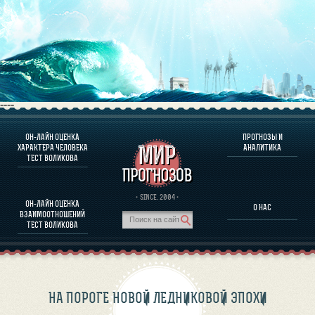
----
ОН-ЛАЙН ОЦЕНКА
ПРОГНОЗЫ И
О ПРОГРАММЕ
ХАРАКТЕРА ЧЕЛОВЕКА
АНАЛИТИКА
ТЕСТ ВОЛИКОВА
ОЦЕНКА ХАРАКТЕРA ЧЕЛОВЕКА
ОЦЕНКА ХАРАКТЕРА ВЫДАЮЩИХСЯ ЛИЧНОСТЕЙ
О ПРОГРАММЕ
· SINCE. 2004 ·
ОН-ЛАЙН ОЦЕНКА
О НАС
ТЕСТ НА СОВМЕСТИМОСТЬ ВОЛИКОВА
ВЗАИМООТНОШЕНИЙ
ПРОГНОЗЫ И АНАЛИТИКА
ТЕСТ ВОЛИКОВА
НА ПОРОГЕ НОВОЙ ЛЕДНИКОВОЙ ЭПОХИ