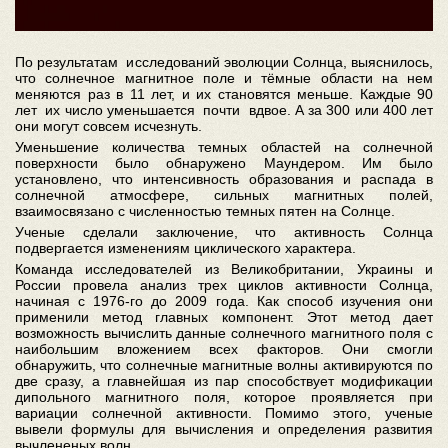
По результатам исследований эволюции Солнца, выяснилось,
что солнечное магнитное поле и тёмные области на нем
меняются раз в 11 лет, и их становятся меньше. Каждые 90
лет их число уменьшается почти вдвое. А за 300 или 400 лет
они могут совсем исчезнуть.
Уменьшение количества темных областей на солнечной
поверхности было обнаружено Маундером. Им было
установлено, что интенсивность образования и распада в
солнечной атмосфере, сильных магнитных полей,
взаимосвязано с численностью темных пятен на Солнце.
Ученые сделали заключение, что активность Солнца
подвергается изменениям циклического характера.
Команда исследователей из Великобритании, Украины и
России провела анализ трех циклов активности Солнца,
начиная с 1976-го до 2009 года. Как способ изучения они
применили метод главных компонент. Этот метод дает
возможность вычислить данные солнечного магнитного поля с
наибольшим вложением всех факторов. Они смогли
обнаружить, что солнечные магнитные волны активируются по
две сразу, а главнейшая из пар способствует модификации
дипольного магнитного поля, которое проявляется при
вариации солнечной активности. Помимо этого, ученые
вывели формулы для вычисления и определения развития
вычлененых волн.