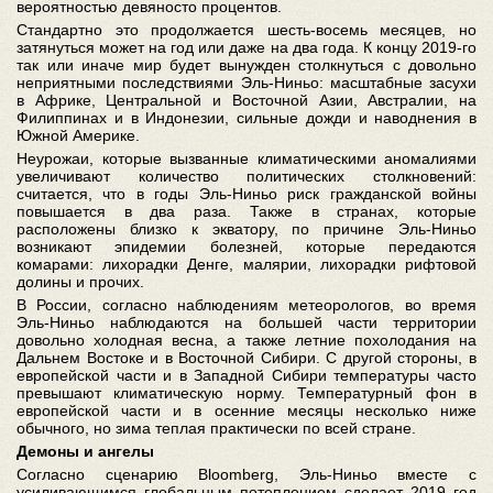
вероятностью девяносто процентов.
Стандартно это продолжается шесть-восемь месяцев, но
затянуться может на год или даже на два года. К концу 2019-го
так или иначе мир будет вынужден столкнуться с довольно
неприятными последствиями Эль-Ниньо: масштабные засухи
в Африке, Центральной и Восточной Азии, Австралии, на
Филиппинах и в Индонезии, сильные дожди и наводнения в
Южной Америке.
Неурожаи, которые вызванные климатическими аномалиями
увеличивают количество политических столкновений:
считается, что в годы Эль-Ниньо риск гражданской войны
повышается в два раза. Также в странах, которые
расположены близко к экватору, по причине Эль-Ниньо
возникают эпидемии болезней, которые передаются
комарами: лихорадки Денге, малярии, лихорадки рифтовой
долины и прочих.
В России, согласно наблюдениям метеорологов, во время
Эль-Ниньо наблюдаются на большей части территории
довольно холодная весна, а также летние похолодания на
Дальнем Востоке и в Восточной Сибири. С другой стороны, в
европейской части и в Западной Сибири температуры часто
превышают климатическую норму. Температурный фон в
европейской части и в осенние месяцы несколько ниже
обычного, но зима теплая практически по всей стране.
Демоны и ангелы
Согласно сценарию Bloomberg, Эль-Ниньо вместе с
усиливающимся глобальным потеплением сделает 2019 год