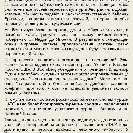
за всю историю наблюдений самым теплым. Палящая жара
уничтожит все посевы зерновых культур в Австралии, а дожди,
которые обычно выпадают в сельскохозяйственных районах
Бразилии, должны смениться засухой, которая погубит
огромную долю урожая кукурузы и сои.
На Восточную Азию, напротив, должны обрушится ливни, и
погибнет часть урожая риса по всему тихоокеанскому
побережью от Индии до Японии. В результате к следующей
осени мировые запасы продовольствия должны резко
сократиться и многие страны вынуждены будут столкнуться с
перспективой голода.
По прогнозам аналитиков агентства, от последствий Эль-
Ниньо не пострадают лишь четыре страны: Украина, Канада,
Россия, США. В Bloomberg убеждены, что президент Владимир
Путин в подобной ситуации запретит экспортировать пшеницу,
сказав, что "зерно надо использовать дома". Мало того, он
еще "направит тайно больше войск в Донбасс, разжигая
конфликт" для того, чтобы не позволить увеличить экспорт
пшеницы Украине.
К тому же из-за поставок российских ракетных систем Турции
НАТО надо будет блокировать турецкие проливы, парализовав
окончательно поставки украинского зерна в Африку и на
Ближний Восток.
Так что, мировые цены на пшеницу поднимутся до рекордных
уровней: "с поправкой на инфляцию — выше пиков 1974 года,
достигнутых в период арабского нефтяного эмбарго". У