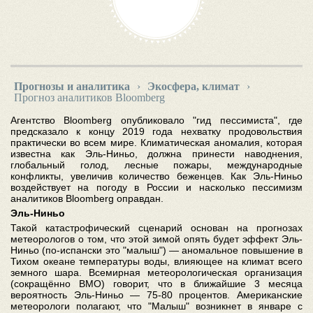
Прогнозы и аналитика
›
Экосфера, климат
›
Прогноз аналитиков Bloomberg
Агентство Bloomberg опубликовало "гид пессимиста", где
предсказало к концу 2019 года нехватку продовольствия
практически во всем мире. Климатическая аномалия, которая
известна как Эль-Ниньо, должна принести наводнения,
глобальный голод, лесные пожары, международные
конфликты, увеличив количество беженцев. Как Эль-Ниньо
воздействует на погоду в России и насколько пессимизм
аналитиков Bloomberg оправдан.
Эль-Ниньо
Такой катастрофический сценарий основан на прогнозах
метеорологов о том, что этой зимой опять будет эффект Эль-
Ниньо (по-испански это "малыш") — аномальное повышение в
Тихом океане температуры воды, влияющее на климат всего
земного шара. Всемирная метеорологическая организация
(сокращённо ВМО) говорит, что в ближайшие 3 месяца
вероятность Эль-Ниньо — 75-80 процентов. Американские
метеорологи полагают, что "Малыш" возникнет в январе с