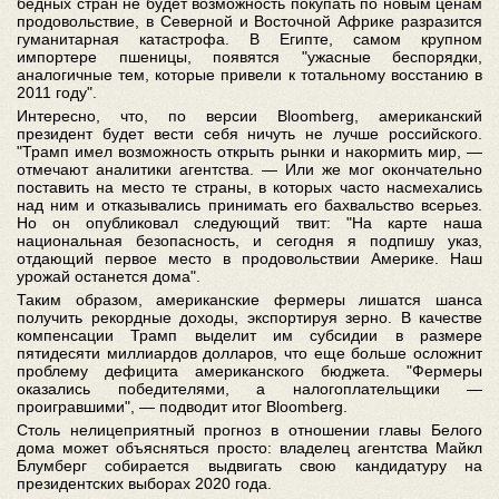
бедных стран не будет возможность покупать по новым ценам
продовольствие, в Северной и Восточной Африке разразится
гуманитарная катастрофа. В Египте, самом крупном
импортере пшеницы, появятся "ужасные беспорядки,
аналогичные тем, которые привели к тотальному восстанию в
2011 году".
Интересно, что, по версии Bloomberg, американский
президент будет вести себя ничуть не лучше российского.
"Трамп имел возможность открыть рынки и накормить мир, —
отмечают аналитики агентства. — Или же мог окончательно
поставить на место те страны, в которых часто насмехались
над ним и отказывались принимать его бахвальство всерьез.
Но он опубликовал следующий твит: "На карте наша
национальная безопасность, и сегодня я подпишу указ,
отдающий первое место в продовольствии Америке. Наш
урожай останется дома".
Таким образом, американские фермеры лишатся шанса
получить рекордные доходы, экспортируя зерно. В качестве
компенсации Трамп выделит им субсидии в размере
пятидесяти миллиардов долларов, что еще больше осложнит
проблему дефицита американского бюджета. "Фермеры
оказались победителями, а налогоплательщики —
проигравшими", — подводит итог Bloomberg.
Столь нелицеприятный прогноз в отношении главы Белого
дома может объясняться просто: владелец агентства Майкл
Блумберг собирается выдвигать свою кандидатуру на
президентских выборах 2020 года.