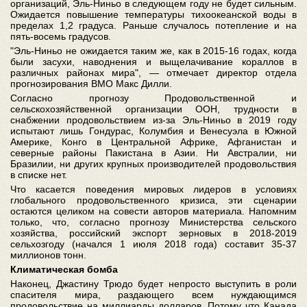
организаций, Эль-Ниньо в следующем году не будет сильным.
Ожидается повышение температуры тихоокеанской воды в
пределах 1,2 градуса. Раньше случалось потепление и на
пять-восемь градусов.
"Эль-Ниньо не ожидается таким же, как в 2015-16 годах, когда
были засухи, наводнения и выщелачивание кораллов в
различных районах мира", — отмечает директор отдела
прогнозирования ВМО Макс Дилли.
Согласно прогнозу Продовольственной и
сельскохозяйственной организации ООН, трудности в
снабжении продовольствием из-за Эль-Ниньо в 2019 году
испытают лишь Гондурас, Колумбия и Венесуэла в Южной
Америке, Конго в Центральной Африке, Афганистан и
северные районы Пакистана в Азии. Ни Австралии, ни
Бразилии, ни других крупных производителей продовольствия
в списке нет.
Что касается поведения мировых лидеров в условиях
глобального продовольственного кризиса, эти сценарии
остаются целиком на совести авторов материала. Напомним
только, что, согласно прогнозу Министерства сельского
хозяйства, российский экспорт зерновых в 2018-2019
сельхозгоду (начался 1 июля 2018 года) составит 35-37
миллионов тонн.
Климатическая бомба
Наконец, Джастину Трюдо будет непросто выступить в роли
спасителя мира, раздающего всем нуждающимся
продовольствие на миллиарды долларов. Потому что Канада