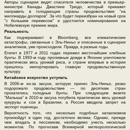
Авторы сценария видят спасителя человечества в премьер-
министре Канады Джастине Трюдо, который прикажет
направить в голодающие страны продовольствие "на
миллиарды долларов". За что будет переизбран на новый срок
"с большим перевесом" и удостоится номинирования на
Нобелевскую премию мира.
Реальность
Как подчеркивают в Bloomberg, все климатические
катастрофы, связанные с Эль-Ниньо и описанные в сценарии
аналитиков, уже происходили. Правда, в разные годы.
Египет в 1977 и 2011 годах пережил жесточайшие хлебные
бунты. В 1993-м году проливные дожди в Японии уничтожили
практически весь урожай риса, и стране впервые в истории
пришлось импортировать главную продовольственную
культуру.
Китайское искусство уступать
В 2006-м из-за засухи, которую принес Эль-Ниньо, резко
подорожало продовольствие — по десяткам стран
прокатились голодные бунты. При следующем визите
"Малыша" в 2010-м засуха погубила практически весь урожай
кукурузы и сои в Бразилии, а Россия вводила запрет на
экспорт пшеницы.
Вероятность того, что несколько подобных катаклизмов
произойдут в один год, достаточно велика. Однако, прежде
чем впадать в пессимизм, необходимо учесть несколько
моментов. По прогнозам Всемирной метеорологической