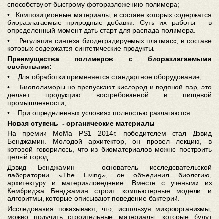
способствуют быстрому фоторазложению полимера;
• Композиционные материалы, в составе которых содержатся
биоразлагаемые природные добавки. Суть их работы – в
определенный момент дать старт для распада полимера.
• Регуляция синтеза биодеградируемых платмасс, в составе
которых содержатся синтетические продукты.
Преимущества полимеров с биоразлагаемыми
свойствами:
• Для обработки применяется стандартное оборудование;
• Биополимеры не пропускают кислород и водяной пар, это
делает продукцию востребованной в пищевой
промышленности;
• При определенных условиях полностью разлагаются.
Новая ступень - органические материалы
На премии MoMa PS1 2014г. победителем стал Дэвид
Бенджамин. Молодой архитектор, он провел лекцию, в
которой говорилось, что из биоматериалов можно построить
целый город.
Дэвид Бенджамин – основатель исследовательской
лаборатории
«
The Living
»
, он объединил биологию,
архитектуру и материаловедение. Вместе с учеными из
Кембриджа Бенджамин строит компьютерные модели и
алгоритмы, которые описывают поведение бактерий.
Исследования показывают, что, используя микроорганизмы,
можно получить строительные материалы. которые будут