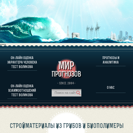
----
ОН-ЛАЙН ОЦЕНКА
ПРОГНОЗЫ И
О ПРОГРАММЕ
ХАРАКТЕРА ЧЕЛОВЕКА
АНАЛИТИКА
ТЕСТ ВОЛИКОВА
ОЦЕНКА ХАРАКТЕРA ЧЕЛОВЕКА
ОЦЕНКА ХАРАКТЕРА ВЫДАЮЩИХСЯ ЛИЧНОСТЕЙ
О ПРОГРАММЕ
· SINCE. 2004 ·
ОН-ЛАЙН ОЦЕНКА
О НАС
ТЕСТ НА СОВМЕСТИМОСТЬ ВОЛИКОВА
ВЗАИМООТНОШЕНИЙ
ПРОГНОЗЫ И АНАЛИТИКА
ТЕСТ ВОЛИКОВА
СТРОЙМАТЕРИАЛЫ ИЗ ГРИБОВ И БИОПОЛИМЕРЫ