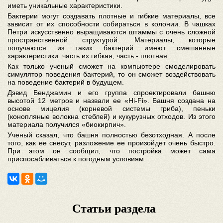
иметь уникальные характеристики.
Бактерии могут создавать плотные и гибкие материалы, все
зависит от их способности собираться в колонии. В чашках
Петри искусственно выращиваются штаммы с очень сложной
пространственной структурой. Материалы, которые
получаются из таких бактерий имеют смешанные
характеристики: часть их гибкая, часть - плотная.
Как только ученый сможет на компьютере смоделировать
симулятор поведения бактерий, то он сможет воздействовать
на поведение бактерий в будущем.
Дэвид Бенджамин и его группа спроектировали башню
высотой 12 метров и назвали ее
«
Hi-Fi
»
. Башня создана на
основе мицелия (корневой системы гриба), пеньки
(конопляные волокна стеблей) и кукурузных отходов. Из этого
материала получился «биокирпич».
Ученый сказал, что башня полностью безотходная. А после
того, как ее снесут, разложение ее произойдет очень быстро.
При этом он сообщил, что постройка может сама
приспосабливаться к погодным условиям.
Статьи раздела