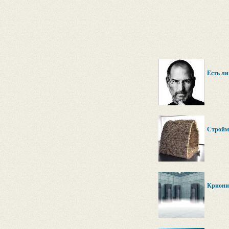
Есть ли
Стройм
Крионик