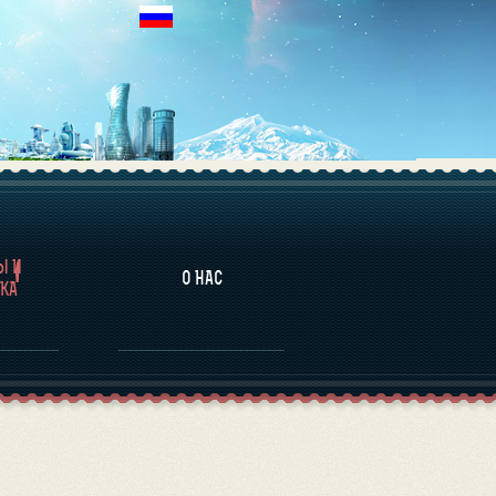
НАЛИТИКА
Ы И
О НАС
КА