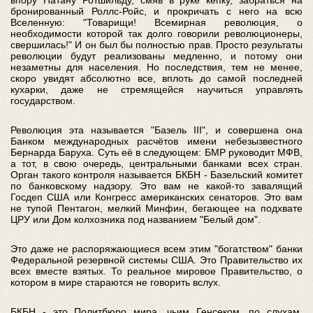
впору Натану Ротшильду, смяв в руке кепку, забраться на
бронированный Роллс-Ройс, и прокричать с него на всю
Вселенную: "Товарищи! Всемирная революция, о
необходимости которой так долго говорили революционеры,
свершилась!" И он был бы полностью прав. Просто результаты
революции будут реализованы медленно, и потому они
незаметны для населения. Но последствия, тем не менее,
скоро увидят абсолютно все, вплоть до самой последней
кухарки, даже не стремящейся научиться управлять
государством.
Революция эта называется "Базель III", и совершена она
Банком международных расчётов имени небезызвестного
Бернарда Баруха. Суть её в следующем: БМР руководит МФВ,
а тот, в свою очередь, центральными банками всех стран.
Орган такого контроля называется БКБН - Базельский комитет
по банковскому надзору. Это вам не какой-то завалящий
Госдеп США или Конгресс американских сенаторов. Это вам
не тупой Пентагон, мелкий Минфин, бегающее на подхвате
ЦРУ или Дом колхозника под названием "Белый дом".
Это даже не распоряжающиеся всем этим "богатством" банки
Федеральной резервной системы США. Это Правительство их
всех вместе взятых. То реальное мировое Правительство, о
котором в мире стараются не говорить вслух.
БКБН - это Политбюро мира, чьим Генсеком, по слухам,