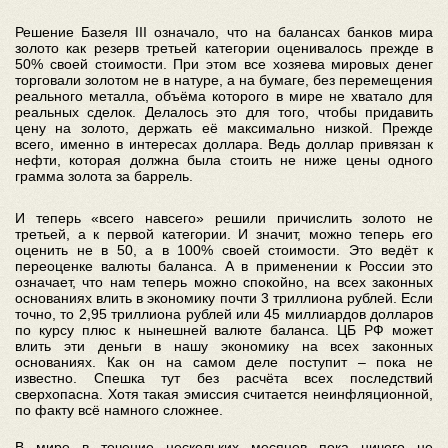
Решение Базеля III означало, что на балансах банков мира
золото как резерв третьей категории оценивалось прежде в
50% своей стоимости. При этом все хозяева мировых денег
торговали золотом не в натуре, а на бумаге, без перемещения
реального металла, объёма которого в мире не хватало для
реальных сделок. Делалось это для того, чтобы придавить
цену на золото, держать её максимально низкой. Прежде
всего, именно в интересах доллара. Ведь доллар привязан к
нефти, которая должна была стоить не ниже цены одного
грамма золота за баррель.
И теперь «всего навсего» решили причислить золото не
третьей, а к первой категории. И значит, можно теперь его
оценить не в 50, а в 100% своей стоимости. Это ведёт к
переоценке валюты баланса. А в применении к России это
означает, что нам теперь можно спокойно, на всех законных
основаниях влить в экономику почти 3 триллиона рублей. Если
точно, то 2,95 триллиона рублей или 45 миллиардов долларов
по курсу плюс к нынешней валюте баланса. ЦБ РФ может
влить эти деньги в нашу экономику на всех законных
основаниях. Как он на самом деле поступит – пока не
известно. Спешка тут без расчёта всех последствий
сверхопасна. Хотя такая эмиссия считается неинфляционной,
по факту всё намного сложнее.
В мире в течение нескольких месяцев пока ничего не