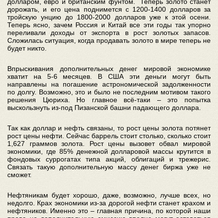
долларом, евро и британским фунтом. Теперь золото станет
дорожать, и его цена поднимется с 1200-1400 долларов за
тройскую унцию до 1800-2000 долларов уже к этой осени.
Теперь ясно, зачем Россия и Китай все эти годы так упорно
переливали доходы от экспорта в рост золотых запасов.
Сложилась ситуация, когда продавать золото в мире теперь не
будет никто.
Впрыскивания дополнительных денег мировой экономике
хватит на 5-6 месяцев. В США эти деньги могут быть
направлены на погашение астрономической задолженности
по долгу. Возможно, это и было не последним мотивом такого
решения Цюриха. Но главное всё-таки – это попытка
выскользнуть из-под Пизанской башни падающего доллара.
Так как доллар и нефть связаны, то рост цены золота потянет
рост цены нефти. Сейчас баррель стоит столько, сколько стоит
1,627 граммов золота. Рост цены вызовет обвал мировой
экономики, где 85% денежной долларовой массы крутится в
фондовых суррогатах типа акций, облигаций и трежерис.
Связать такую дополнительную массу денег биржа уже не
сможет.
Нефтяникам будет хорошо, даже, возможно, лучше всех, но
недолго. Крах экономики из-за дорогой нефти станет крахом и
нефтяников. Именно это – главная причина, по которой наши