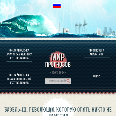
----
ОН-ЛАЙН ОЦЕНКА
ПРОГНОЗЫ И
О ПРОГРАММЕ
ХАРАКТЕРА ЧЕЛОВЕКА
АНАЛИТИКА
ТЕСТ ВОЛИКОВА
ОЦЕНКА ХАРАКТЕРA ЧЕЛОВЕКА
ОЦЕНКА ХАРАКТЕРА ВЫДАЮЩИХСЯ ЛИЧНОСТЕЙ
О ПРОГРАММЕ
· SINCE. 2004 ·
ОН-ЛАЙН ОЦЕНКА
О НАС
ТЕСТ НА СОВМЕСТИМОСТЬ ВОЛИКОВА
ВЗАИМООТНОШЕНИЙ
ПРОГНОЗЫ И АНАЛИТИКА
ТЕСТ ВОЛИКОВА
БАЗЕЛЬ-III: РЕВОЛЮЦИЯ, КОТОРУЮ ОПЯТЬ НИКТО НЕ