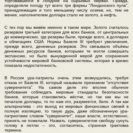
торговавшихся в Лондоне на сырьевых биржах. Правда,
определяли погоду тут всего три фирмы "Лондонского пула",
принадлежащие и того меньшему числу хозяев, но, тем не
менее, наполнителем доллара стало не золото, а нефть.
С тех пор мы живём именно в таком мире. Золото считалось
резервом третьей категории для всех банков, от центральных
до коммерческих, где резервы были, прежде всего, в долларах
и облигациях США. Нормы Базеля III требуют увеличения,
прежде всего, денежных резервов. Это связывало объёмы
денежных ресурсов банков, которыми те могли совершать
экспансию, но было вынужденной мерой для сохранения
устойчивости мировой банковской системы, которая в кризис
показала недостаточность.
В России ура-патриоты очень этим возмущались, требуя
отказа от Базеля III, который называли признаком "отсутствия
суверенитета". На самом деле это вполне обычное
требование соблюдать мировые стандарты безопасности
банков, которые становились жёстче, но так как мы не
печатали доллары, то по нам это, разумеется, било. А так как
альтернатива - это выход из мировых финансовых связей в
полную изоляцию, то такую дурь, даже обозначенную ура-
патриотами словом "суверенитет", наши власти, естественно,
принять не пожелали. Назвать суверенитетом свободу сунуть
голову в петлю – это, согласитесь, странная трактовка
термина.