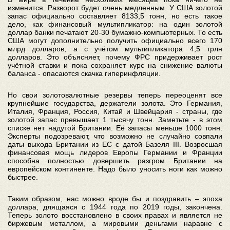
изменится. Разворот будет очень медленным. У США золотой
запас официально составляет 8133,5 тонн, но есть такое
дело, как финансовый мультипликатор: на один золотой
доллар банки печатают 20-30 бумажно-компьютерных. То есть
США могут дополнительно получить официально всего 170
млрд долларов, а с учётом мультипликатора 4,5 трлн
долларов. Это объясняет, почему ФРС придерживает рост
учётной ставки и пока сохраняет курс на снижение валюты
баланса - опасаются скачка гиперинфляции.
Но свои золотовалютные резервы теперь переоценят все
крупнейшие государства, держатели золота. Это Германия,
Италия, Франция, Россия, Китай и Швейцария - страны, где
золотой запас превышает 1 тысячу тонн. Заметьте - в этом
списке нет надутой Британии. Её запасы меньше 1000 тонн.
Эксперты подозревают, что возможно не случайно совпали
даты выхода Британии из ЕС с датой Базеля III. Возросшая
финансовая мощь лидеров Европы Германии и Франции
способна полностью довершить разгром Британии на
европейском континенте. Надо было уносить ноги как можно
быстрее.
Таким образом, нас можно вроде бы и поздравить – эпоха
доллара, длящаяся с 1944 года по 2019 годы, закончена.
Теперь золото восстановлено в своих правах и является не
биржевым металлом, а мировыми деньгами наравне с