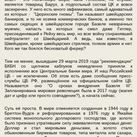
является товарищ Барух, а подпольный состав ЦК и вовсе
засекречен. У него есть много эвфемизмов, самый адекватный
из которых - "Цюрихские гномы". Так называют швейцарских
банкиров, и то не хозяев коммерческих банков, а именно тех
самых сидящих в швейцарском городе Базеле невзрачных
мужчин, напасть на которых не смел даже Гитлер,
присоединявший к Рейху весь мир, но всю войну сохранявший
нейтралитет со Швейцарией. А ведь, как известно, в
Швейцарии, кроме швейцарских стрелков, толком армии и нет.
Кого же так боялся бесноватый фюрер?
Тем не менее, вышедшие 29 марта 2019 года "рекомендации"
БКБН со щелчком каблуков немедленно приняли к
исполнению все Центральные банки мира. И наш Российский
ЦБ - не исключение. Об этом есть даже сообщение пресс-
службы ЦБ РФ, размещённое на официальном сайте ЦБ.
Называется оно "О сроках внедрения Базеля III".
Запланирована мировая революция была в 2017 году (магия
дат и цифр или просто совпадение?), а начата сейчас.
Суть её проста. В мире отменяется созданная в 1944 году в
Бреттон-Вудсе и реформированная в 1976 году в Ямайке
система монопольного долларового господства, где золото
было признано утратившим силу эквивалентом мировых денег.
Доллар и стал мировыми деньгами, а золото стало
обыкновенным биржевым товаром, типа металла или сахара,