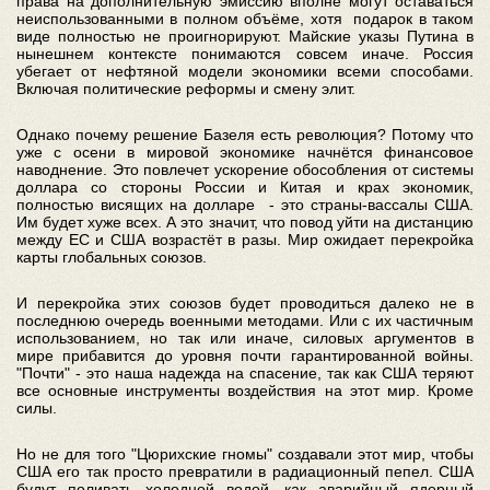
права на дополнительную эмиссию вполне могут оставаться
неиспользованными в полном объёме, хотя подарок в таком
виде полностью не проигнорируют. Майские указы Путина в
нынешнем контексте понимаются совсем иначе. Россия
убегает от нефтяной модели экономики всеми способами.
Включая политические реформы и смену элит.
Однако почему решение Базеля есть революция? Потому что
уже с осени в мировой экономике начнётся финансовое
наводнение. Это повлечет ускорение обособления от системы
доллара со стороны России и Китая и крах экономик,
полностью висящих на долларе - это страны-вассалы США.
Им будет хуже всех. А это значит, что повод уйти на дистанцию
между ЕС и США возрастёт в разы. Мир ожидает перекройка
карты глобальных союзов.
И перекройка этих союзов будет проводиться далеко не в
последнюю очередь военными методами. Или с их частичным
использованием, но так или иначе, силовых аргументов в
мире прибавится до уровня почти гарантированной войны.
"Почти" - это наша надежда на спасение, так как США теряют
все основные инструменты воздействия на этот мир. Кроме
силы.
Но не для того "Цюрихские гномы" создавали этот мир, чтобы
США его так просто превратили в радиационный пепел. США
будут поливать холодной водой, как аварийный ядерный