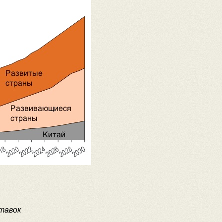
тавок