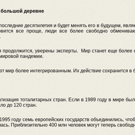
й большой деревне
последние десятилетия и будет менять его в будущем, явля
новится все проще, люди все более свободно обменива
.
 продолжится, уверены эксперты. Мир станет еще более св
 мировой пандемии.
ют мир более интегрированным. Их действие сохранится в 
тизация тоталитарных стран. Если в 1989 году в мире бы
ло до 120 стран.
1995 году семь европейских государств объединились, что
ась. Приблизительно 400 млн человек могут теперь свобо