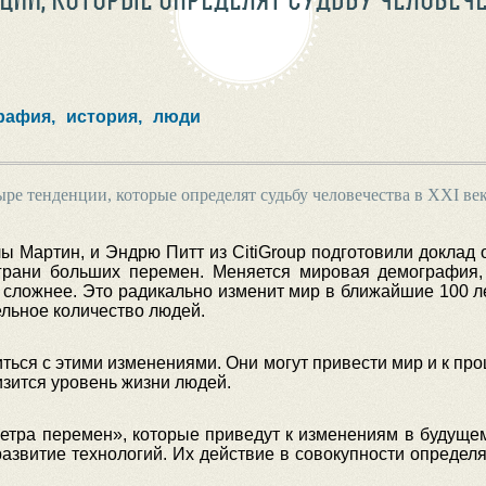
рафия,
история,
люди
ре тенденции, которые определят судьбу человечества в XXI ве
 Мартин, и Эндрю Питт из CitiGroup подготовили доклад о 
грани больших перемен. Меняется мировая демография,
 сложнее. Это радикально изменит мир в ближайшие 100 л
ельное количество людей.
иться с этими изменениями. Они могут привести мир и к про
низится уровень жизни людей.
тра перемен», которые приведут к изменениям в будущем
развитие технологий. Их действие в совокупности определя