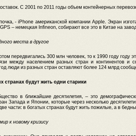
оставок. С 2001 по 2011 годы объем контейнерных перево
епочка, - iPhone американской компании Apple. Экран изгот
GPS – немецкая Infineon, собирают все это в Китае на зав
ного места в другое
том передвигались 300 млн человек, то к 1990 году году эт
язи между населением разных стран и континентов и с
год люди из разных стран оставляют более 124 млрд сообщен
х странах будут жить одни старики
щество в ближайшие десятилетия, – это демографическ
тран Запада и Японии, которые через несколько десятилетий
две части: в богатых странах будут жить пожилые, а в бедн
ир к новому кризису