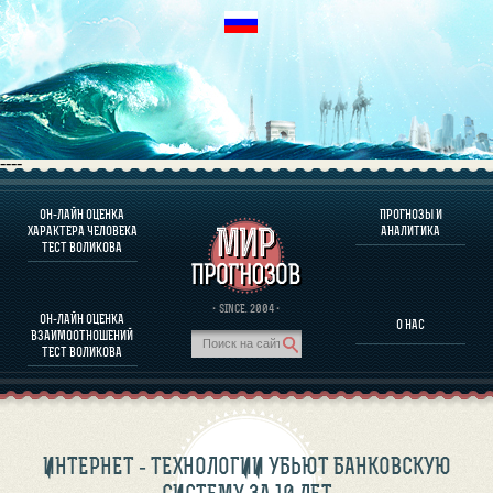
----
ОН-ЛАЙН ОЦЕНКА
ПРОГНОЗЫ И
О ПРОГРАММЕ
ХАРАКТЕРА ЧЕЛОВЕКА
АНАЛИТИКА
ТЕСТ ВОЛИКОВА
ОЦЕНКА ХАРАКТЕРA ЧЕЛОВЕКА
ОЦЕНКА ХАРАКТЕРА ВЫДАЮЩИХСЯ ЛИЧНОСТЕЙ
О ПРОГРАММЕ
· SINCE. 2004 ·
ОН-ЛАЙН ОЦЕНКА
О НАС
ТЕСТ НА СОВМЕСТИМОСТЬ ВОЛИКОВА
ВЗАИМООТНОШЕНИЙ
ПРОГНОЗЫ И АНАЛИТИКА
ТЕСТ ВОЛИКОВА
ИНТЕРНЕТ - ТЕХНОЛОГИИ УБЬЮТ БАНКОВСКУЮ