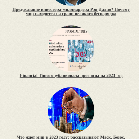
Предсказание инвестора-миллиардера Рэя Далио? Почему
мир находится на грани великого беспорядка
Financial Times опубликовала прогнозы на 2023 год
Что ждет мир в 2023 году: рассказывают Маск, Безос,