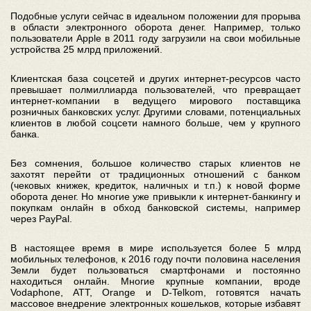
Подобные услуги сейчас в идеальном положении для прорыва
в области электронного оборота денег. Например, только
пользователи Apple в 2011 году загрузили на свои мобильные
устройства 25 млрд приложений.
Клиентская база соцсетей и других интернет-ресурсов часто
превышает полмиллиарда пользователей, что превращает
интернет-компании в ведущего мирового поставщика
розничных банковских услуг. Другими словами, потенциальных
клиентов в любой соцсети намного больше, чем у крупного
банка.
Без сомнения, большое количество старых клиентов не
захотят перейти от традиционных отношений с банком
(чековых книжек, кредиток, наличных и т.п.) к новой форме
оборота денег. Но многие уже привыкли к интернет-банкингу и
покупкам онлайн в обход банковской системы, например
через PayPal.
В настоящее время в мире используется более 5 млрд
мобильных телефонов, к 2016 году почти половина населения
Земли будет пользоваться смартфонами и постоянно
находиться онлайн. Многие крупные компании, вроде
Vodaphone, ATT, Orange и D-Telkom, готовятся начать
массовое внедрение электронных кошельков, которые избавят