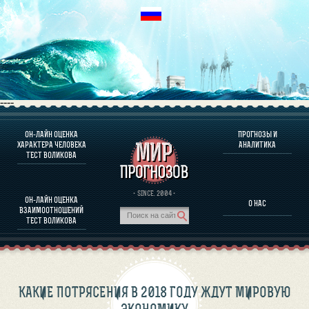
----
ОН-ЛАЙН ОЦЕНКА
ПРОГНОЗЫ И
О ПРОГРАММЕ
ХАРАКТЕРА ЧЕЛОВЕКА
АНАЛИТИКА
ТЕСТ ВОЛИКОВА
ОЦЕНКА ХАРАКТЕРA ЧЕЛОВЕКА
ОЦЕНКА ХАРАКТЕРА ВЫДАЮЩИХСЯ ЛИЧНОСТЕЙ
О ПРОГРАММЕ
· SINCE. 2004 ·
ОН-ЛАЙН ОЦЕНКА
О НАС
ТЕСТ НА СОВМЕСТИМОСТЬ ВОЛИКОВА
ВЗАИМООТНОШЕНИЙ
ПРОГНОЗЫ И АНАЛИТИКА
ТЕСТ ВОЛИКОВА
КАКИЕ ПОТРЯСЕНИЯ В 2018 ГОДУ ЖДУТ МИРОВУЮ