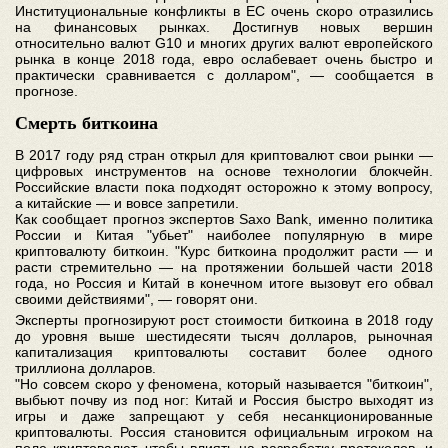
Институциональные конфликты в ЕС очень скоро отразились
на финансовых рынках. Достигнув новых вершин
относительно валют G10 и многих других валют европейского
рынка в конце 2018 года, евро ослабевает очень быстро и
практически сравнивается с долларом", — сообщается в
прогнозе.
Смерть биткоина
В 2017 году ряд стран открыл для криптовалют свои рынки —
цифровых инструментов на основе технологии блокчейн.
Российские власти пока подходят осторожно к этому вопросу,
а китайские — и вовсе запретили.
Как сообщает прогноз экспертов Saxo Bank, именно политика
России и Китая "убьет" наиболее популярную в мире
криптовалюту биткоин. "Курс биткоина продолжит расти — и
расти стремительно — на протяжении большей части 2018
года, но Россия и Китай в конечном итоге вызовут его обвал
своими действиями", — говорят они.
Эксперты прогнозируют рост стоимости биткоина в 2018 году
до уровня выше шестидесяти тысяч долларов, рыночная
капитализация криптовалюты составит более одного
триллиона долларов.
"Но совсем скоро у феномена, который называется "биткоин",
выбьют почву из под ног: Китай и Россия быстро выходят из
игры и даже запрещают у себя несанкционированные
криптовалюты. Россия становится официальным игроком на