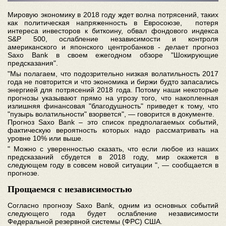
Мировую экономику в 2018 году ждет волна потрясений, таких
как политическая напряженность в Евросоюзе, потеря
интереса инвесторов к биткоину, обвал фондового индекса
S&P 500, ослабление независимости и контроля
американского и японского центробанков - делает прогноз
Saxo Bank в своем ежегодном обзоре "Шокирующие
предсказания".
"Мы полагаем, что подозрительно низкая волатильность 2017
года не повторится и что экономика и биржи будто запасались
энергией для потрясений 2018 года. Потому наши некоторые
прогнозы указывают прямо на угрозу того, что накопленная
излишняя финансовая "благодушность" приведет к тому, что
"пузырь волатильности" взорвется", — говорится в документе.
Прогноз Saxo Bank – это список предполагаемых событий,
фактическую вероятность которых надо рассматривать на
уровне 10% или выше.
" Можно с уверенностью сказать, что если любое из наших
предсказаний сбудется в 2018 году, мир окажется в
следующем году в совсем новой ситуации ", — сообщается в
прогнозе.
Прощаемся с независимостью
Согласно прогнозу Saxo Bank, одним из основных событий
следующего года будет ослабление независимости
Федеральной резервной системы (ФРС) США.