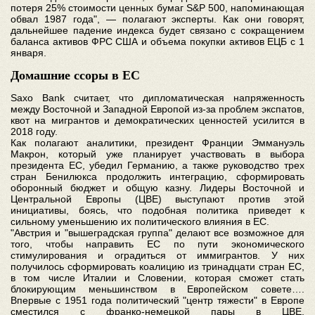
потеря 25% стоимости ценных бумаг S&P 500, напоминающая
обвал 1987 года", — полагают эксперты. Как они говорят,
дальнейшее падение индекса будет связано с сокращением
баланса активов ФРС США и объема покупки активов ЕЦБ с 1
января.
Домашние ссоры в ЕС
Saxo Bank считает, что дипломатическая напряженность
между Восточной и Западной Европой из-за проблем экспатов,
квот на мигрантов и демократических ценностей усилится в
2018 году.
Как полагают аналитики, президент Франции Эммануэль
Макрон, который уже планирует участвовать в выбора
президента ЕС, убедил Германию, а также руководство трех
стран Бенилюкса продолжить интеграцию, сформировать
оборонный бюджет и общую казну. Лидеры Восточной и
Центральной Европы (ЦВЕ) выступают против этой
инициативы, боясь, что подобная политика приведет к
сильному уменьшению их политического влияния в ЕС.
"Австрия и "вышеградская группа" делают все возможное для
того, чтобы направить ЕС по пути экономического
стимулирования и оградиться от иммигрантов. У них
получилось сформировать коалицию из тринадцати стран ЕС,
в том числе Италии и Словении, которая сможет стать
блокирующим меньшинством в Европейском совете….
Впервые с 1951 года политический "центр тяжести" в Европе
сместился с франко-немецкой пары в ЦВЕ.