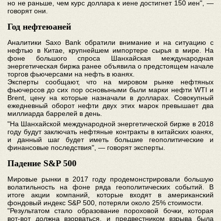
но не раньше, чем курс доллара к иене достигнет 150 иен", —
говорят они.
Год нефтеюаней
Аналитики Saxo Bank обратили внимание и на ситуацию с
нефтью в Китае, крупнейшем импортере сырья в мире. На
фоне большого спроса Шанхайская международная
энергетическая биржа ранее объявила о предстоящем начале
торгов фьючерсами на нефть в юанях.
Эксперты сообщают, что на мировом рынке нефтяных
фьючерсов до сих пор основыными были марки нефти WTI и
Brent, цену на которые назначали в долларах. Совокупный
ежедневный оборот нефти двух этих марок превышает два
миллиарда баррелей в день.
"На Шанхайской международной энергетической бирже в 2018
году будут заключать нефтяные контракты в китайских юанях,
и данный шаг будет иметь большие геополитические и
финансовые последствия", — говорят эксперты.
Падение S&P 500
Мировые рынки в 2017 году продемонстрировали большую
волатильность на фоне ряда геополитических событий. В
итоге акции компаний, которые входят в американский
фондовый индекс S&P 500, потеряли около 25% стоимости.
"Результатом стало образование пороховой бочки, которая
вот-вот должна взорваться, и предвестником взрыва была