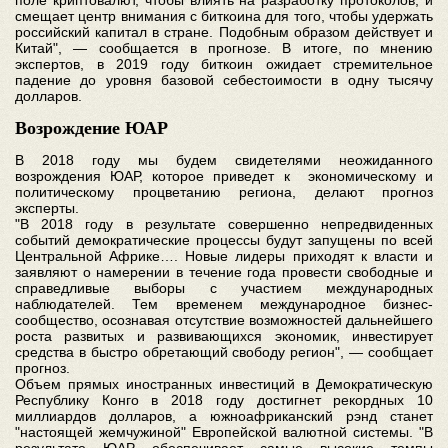
поле криптовалют, чтобы влиять на разработку протоколов, и
смещает центр внимания с биткоина для того, чтобы удержать
российский капитал в стране. Подобным образом действует и
Китай", — сообщается в прогнозе. В итоге, по мнению
экспертов, в 2019 году биткоин ожидает стремительное
падение до уровня базовой себестоимости в одну тысячу
долларов.
Возрождение ЮАР
В 2018 году мы будем свидетелями неожиданного
возрождения ЮАР, которое приведет к экономическому и
политическому процветанию региона, делают прогноз
эксперты.
"В 2018 году в результате совершенно непредвиденных
событий демократические процессы будут запущены по всей
Центральной Африке…. Новые лидеры приходят к власти и
заявляют о намерении в течение года провести свободные и
справедливые выборы с участием международных
наблюдателей. Тем временем международное бизнес-
сообщество, осознавая отсутствие возможностей дальнейшего
роста развитых и развивающихся экономик, инвестирует
средства в быстро обретающий свободу регион", — сообщает
прогноз.
Объем прямых иностранных инвестиций в Демократическую
Республику Конго в 2018 году достигнет рекордных 10
миллиардов долларов, а южноафриканский рэнд станет
"настоящей жемчужиной" Европейской валютной системы. "В