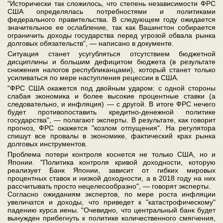
"Исторически так сложилось, что степень независимости ФРС
США определялась потребностями и политиками
федерального правительства. В следующем году ожидается
значительное ее ослабление, так как Вашингтон собирается
ограничить доходы государства перед угрозой обвала рынка
долговых обязательств", — написано в документе.
Ситуация станет усугубляться отсутствием бюджетной
дисциплины и большим дефицитом бюджета (в результате
снижения налогов республиканцами), который станет только
усиливаться по мере наступления рецессии в США.
"ФРС США окажется под двойным ударом: с одной стороны
слабая экономика и более высокие процентные ставки (а
следовательно, и инфляция) — с другой. В итоге ФРС нечего
будет противопоставить кредитно-денежной политике
государства", — полагают эксперты. В результате, как говорит
прогноз, ФРС окажется "козлом отпущения". На регулятора
спишут все провалы в экономике, фактический крах рынка
долговых инструментов.
Проблема потери контроля коснется не только США, но и
Японии. "Политика контроля кривой доходности, которую
реализует Банк Японии, зависит от гибких мировых
процентных ставок и низкой доходности, а в 2018 году на них
рассчитывать просто нецелесообразно", — говорят эксперты.
Согласно ожиданиям экспертов, по мере роста инфляции
увеличатся и доходы, что приведет к "катастрофическому"
падению курса иены. "Очевидно, что центральный банк будет
вынужден прибегнуть к политике количественного смягчения,