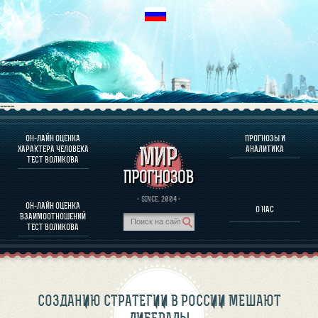
----
ОН-ЛАЙН ОЦЕНКА
ПРОГНОЗЫ И
О ПРОГРАММЕ
ХАРАКТЕРА ЧЕЛОВЕКА
АНАЛИТИКА
ТЕСТ ВОЛИКОВА
ОЦЕНКА ХАРАКТЕРA ЧЕЛОВЕКА
ОЦЕНКА ХАРАКТЕРА ВЫДАЮЩИХСЯ ЛИЧНОСТЕЙ
О ПРОГРАММЕ
· SINCE. 2004 ·
ОН-ЛАЙН ОЦЕНКА
О НАС
ТЕСТ НА СОВМЕСТИМОСТЬ ВОЛИКОВА
ВЗАИМООТНОШЕНИЙ
ПРОГНОЗЫ И АНАЛИТИКА
ТЕСТ ВОЛИКОВА
СОЗДАНИЮ СТРАТЕГИИ В РОССИИ МЕШАЮТ