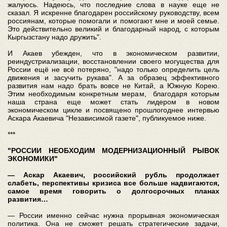
жалуюсь. Надеюсь, что последние слова в науке еще не
сказал. Я искренне благодарен российскому руководству, всем
россиянам, которые помогали и помогают мне и моей семье.
Это действительно великий и благодарный народ, с которым
Кыргызстану надо дружить".
И Акаев убежден, что в экономическом развитии,
реиндустриализации, восстановлении своего могущества для
России ещё не всё потеряно, "надо только определить цель
движения и засучить рукава". А за образец эффективного
развития нам надо брать вовсе не Китай, а Южную Корею.
Этим необходимым конкретным мерам, благодаря которым
наша страна еще может стать лидером в новом
экономическом цикле и посвящено прошлогоднее интервью
Аскара Акаевича "Независимой газете", публикуемое ниже.
***
"РОССИИ НЕОБХОДИМ МОДЕРНИЗАЦИОННЫЙ РЫВОК
ЭКОНОМИКИ"
— Аскар Акаевич, российский рубль продолжает
слабеть, перспективы кризиса все больше надвигаются,
самое время говорить о долгосрочных планах
развития…
— России именно сейчас нужна прорывная экономическая
политика. Она не сможет решать стратегические задачи,