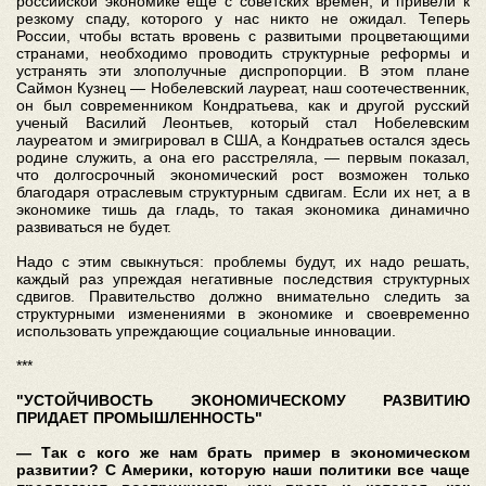
российской экономике еще с советских времен, и привели к
резкому спаду, которого у нас никто не ожидал. Теперь
России, чтобы встать вровень с развитыми процветающими
странами, необходимо проводить структурные реформы и
устранять эти злополучные диспропорции. В этом плане
Саймон Кузнец — Нобелевский лауреат, наш соотечественник,
он был современником Кондратьева, как и другой русский
ученый Василий Леонтьев, который стал Нобелевским
лауреатом и эмигрировал в США, а Кондратьев остался здесь
родине служить, а она его расстреляла, — первым показал,
что долгосрочный экономический рост возможен только
благодаря отраслевым структурным сдвигам. Если их нет, а в
экономике тишь да гладь, то такая экономика динамично
развиваться не будет.
Надо с этим свыкнуться: проблемы будут, их надо решать,
каждый раз упреждая негативные последствия структурных
сдвигов. Правительство должно внимательно следить за
структурными изменениями в экономике и своевременно
использовать упреждающие социальные инновации.
***
"УСТОЙЧИВОСТЬ ЭКОНОМИЧЕСКОМУ РАЗВИТИЮ
ПРИДАЕТ ПРОМЫШЛЕННОСТЬ"
— Так с кого же нам брать пример в экономическом
развитии? С Америки, которую наши политики все чаще