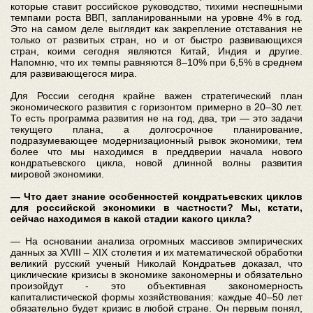
которые ставит российское руководство, тихими неспешными
темпами роста ВВП, запланированными на уровне 4% в год.
Это на самом деле выглядит как закрепление отставания не
только от развитых стран, но и от быстро развивающихся
стран, коими сегодня являются Китай, Индия и другие.
Напомню, что их темпы равняются 8–10% при 6,5% в среднем
для развивающегося мира.
Для России сегодня крайне важен стратегический план
экономического развития с горизонтом примерно в 20–30 лет.
То есть программа развития не на год, два, три — это задачи
текущего плана, а долгосрочное планирование,
подразумевающее модернизационный рывок экономики, тем
более что мы находимся в преддверии начала нового
кондратьевского цикла, новой длинной волны развития
мировой экономики.
— Что дает знание особенностей кондратьевских циклов
для российской экономики в частности? Мы, кстати,
сейчас находимся в какой стадии какого цикла?
— На основании анализа огромных массивов эмпирических
данных за XVIII – XIX столетия и их математической обработки
великий русский ученый Николай Кондратьев доказал, что
циклические кризисы в экономике закономерны и обязательно
произойдут - это объективная закономерность
капиталистической формы хозяйствования: каждые 40–50 лет
обязательно будет кризис в любой стране. Он первым понял,