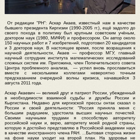
От редакции "РН": Аскар Акаев, известный нам в качестве
бывшего президента Киргизии (1990-2005 гг.), ещё задолго до
своего похода в политику был крупным советским учёным,
доктором наук (1980, МИФИ) и профессором. Он автор около
150 научных работ и 7 изобретений, подготовил 20 кандидатов
и 3 докторов наук. В настоящее время, после возращения к
научной деятельности, Акаев — профессор МГУ, главный
научный сотрудник института математических исследований
сложных систем им. Пригожина, член Попечительского совета
Центра проблемного анализа, — успел вновь прославиться
вместе с несколькими коллегами невероятно точным
предсказанием очередной волны кризиса, начавшейся 3
августа 2011 года.
Аскар Акаевич — великий друг и патриот России, убежденный
в необходимости взаимной судьбы и дружбы России и
Кыргистана. Недавно для киргизской прессы онтак сказал о
России и своей деятельности: "Россия приняла меня с
большим радушием, удостоила высших научных почестей.
Своими научными трудами я способствую авторитету
российской науки и, верю, авторитету моей родной страны,
которую я достойно представляю в Российской академии наук
в качестве иностранного члена РАН. ...Бытовая сторона жизни
на фоне науки уходит на второй план. На здоровье не