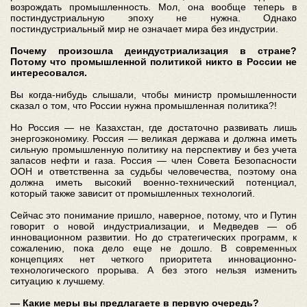
возрождать промышленность. Мол, она вообще теперь в
постиндустриальную эпоху не нужна. Однако
постиндустриальный мир не означает мира без индустрии.
Почему произошла деиндустриализация в стране?
Потому что промышленной политикой никто в России не
интересовался.
Вы когда-нибудь слышали, чтобы министр промышленности
сказал о том, что России нужна промышленная политика?!
Но Россия — не Казахстан, где достаточно развивать лишь
энергоэкономику. Россия — великая держава и должна иметь
сильную промышленную политику на перспективу и без учета
запасов нефти и газа. Россия — член Совета Безопасности
ООН и ответственна за судьбы человечества, поэтому она
должна иметь высокий военно-технический потенциал,
который также зависит от промышленных технологий.
Сейчас это понимание пришло, наверное, потому, что и Путин
говорит о новой индустриализации, и Медведев — об
инновационном развитии. Но до стратегических программ, к
сожалению, пока дело еще не дошло. В современных
концепциях нет четкого приоритета инновационно-
технологического прорыва. А без этого нельзя изменить
ситуацию к лучшему.
— Какие меры вы предлагаете в первую очередь?