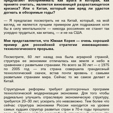
предлагают воспринимать как врага и которая, как
принято считать, является виновницей разрастающегося
кризиса? Или с Китая, который нам вряд ли удастся
догнать в обозримые годы?
— Я предлагаю посмотреть не на Китай, который, на мой
взгляд, не является лучшим примером для подражания хотя
бы в силу ментальности — никогда россиянин не станет так
усердно трудиться, как китаец, — и не на США.
Мне представляется, что Южная Корея — очень хороший
пример для российской стратегии инновационно-
технологического прорыва.
Посмотрите, 60 лет назад она была аграрной страной,
структура ее экономики отличалась как земля и небо в
сравнении с развитыми странами. Но всего за 30 лет — с 1975
по 2005 год — эта страна совершила грандиозный
технологический скачок, встав почти вровень с самыми
развитыми странами мира. Сейчас то же самое делает и
Китай.
Структурные реформы требуют долгосрочных программ
технологической модернизации экономики. Для того чтобы
радикально улучшить отраслевую экономическую структуру,
требуется 20–30 лет, ускорить это невозможно. Тем более что
сейчас структура экономики России находится на уровне
самых худших структур развитых стран в 70-е годы прошлого