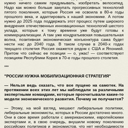
нужно ничего самим придумывать, изобретать велосипед.
Надо как можно больше закупать прогрессивных технологий
пятого поколения, которые Россия не освоила в 80-е годы
прошлого века, и адаптировать к нашей экономике. А потом
нужно до 2025 года поддержать этот процесс путем широкого
внедрения отечественных инновационных технологий шестого
уклада, которые к тому времени уже будут готовы к
коммерциализации. А там уже кондратьевская повышательная
волна, позитивная экономическая конъюнктура сама будет
нести нас до 2040 года. В таком случае в 2040-х годах
текущего столетия Россия окажется рядом с США и Японией.
Притом что сейчас ее позиции — о, ужас! — соответствуют
позициям Республики Корея в 70-е годы прошлого столетия.
***
"РОССИИ НУЖНА МОБИЛИЗАЦИОННАЯ СТРАТЕГИЯ"
— Нельзя ведь сказать, что все пущено на самотек. На
протяжении всех этих лет мы наблюдали за различными
экспертными командами, которые просчитывали какие-то
модели экономического развития. Почему не получается?
— Этому, на мой взгляд, мешают либеральные политики,
либеральные экономисты, которых в России достаточно много.
Они в свое время работали с американскими, европейскими
экспертами и, в свою очередь, внушили новому поколению
российских политиков и экономистов, что нет необходимости