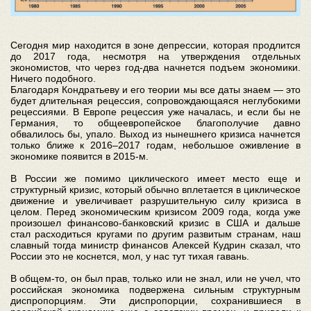
Сегодня мир находится в зоне депрессии, которая продлится
до 2017 года, несмотря на утверждения отдельных
экономистов, что через год-два начнется подъем экономики.
Ничего подобного.
Благодаря Кондратьеву и его теории мы все даты знаем — это
будет длительная рецессия, сопровождающаяся неглубокими
рецессиями. В Европе рецессия уже началась, и если бы не
Германия, то общеевропейское благополучие давно
обвалилось бы, упало. Выход из нынешнего кризиса начнется
только ближе к 2016–2017 годам, небольшое оживление в
экономике появится в 2015-м.
В России же помимо циклического имеет место еще и
структурный кризис, который обычно вплетается в циклическое
движение и увеличивает разрушительную силу кризиса в
целом. Перед экономическим кризисом 2009 года, когда уже
произошел финансово-банковский кризис в США и дальше
стал расходиться кругами по другим развитым странам, наш
славный тогда министр финансов Алексей Кудрин сказал, что
России это не коснется, мол, у нас тут тихая гавань.
В общем-то, он был прав, только или не знал, или не учел, что
российская экономика подвержена сильным структурным
диспропорциям. Эти диспропорции, сохранившиеся в