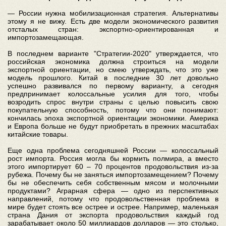
— России нужна мобилизационная стратегия. Альтернативы
этому я не вижу. Есть две модели экономического развития
отсталых стран: экспортно-ориентированная и
импортозамещающая.
В последнем варианте "Стратегии-2020" утверждается, что
российская экономика должна строиться на модели
экспортной ориентации, но смею утверждать, что это уже
модель прошлого. Китай в последние 30 лет довольно
успешно развивался по первому варианту, а сегодня
предпринимает колоссальные усилия для того, чтобы
возродить спрос внутри страны с целью повысить свою
покупательную способность, потому что они понимают:
кончилась эпоха экспортной ориентации экономики. Америка
и Европа больше не будут приобретать в прежних масштабах
китайские товары.
Еще одна проблема сегодняшней России — колоссальный
рост импорта. Россия могла бы кормить полмира, а вместо
этого импортирует 60 – 70 процентов продовольствия из-за
рубежа. Почему бы не заняться импортозамещением? Почему
бы не обеспечить себя собственным мясом и молочными
продуктами? Аграрная сфера — одно из перспективных
направлений, потому что продовольственная проблема в
мире будет стоять все острее и острее. Например, маленькая
страна Дания от экспорта продовольствия каждый год
зарабатывает около 50 миллиардов долларов — это столько,