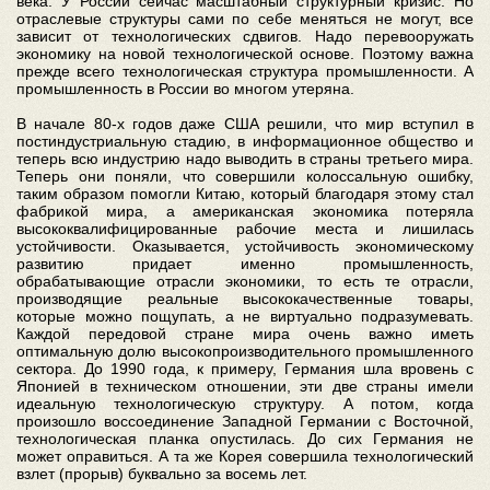
века. У России сейчас масштабный структурный кризис. Но
отраслевые структуры сами по себе меняться не могут, все
зависит от технологических сдвигов. Надо перевооружать
экономику на новой технологической основе. Поэтому важна
прежде всего технологическая структура промышленности. А
промышленность в России во многом утеряна.
В начале 80-х годов даже США решили, что мир вступил в
постиндустриальную стадию, в информационное общество и
теперь всю индустрию надо выводить в страны третьего мира.
Теперь они поняли, что совершили колоссальную ошибку,
таким образом помогли Китаю, который благодаря этому стал
фабрикой мира, а американская экономика потеряла
высококвалифицированные рабочие места и лишилась
устойчивости. Оказывается, устойчивость экономическому
развитию придает именно промышленность,
обрабатывающие отрасли экономики, то есть те отрасли,
производящие реальные высококачественные товары,
которые можно пощупать, а не виртуально подразумевать.
Каждой передовой стране мира очень важно иметь
оптимальную долю высокопроизводительного промышленного
сектора. До 1990 года, к примеру, Германия шла вровень с
Японией в техническом отношении, эти две страны имели
идеальную технологическую структуру. А потом, когда
произошло воссоединение Западной Германии с Восточной,
технологическая планка опустилась. До сих Германия не
может оправиться. А та же Корея совершила технологический
взлет (прорыв) буквально за восемь лет.