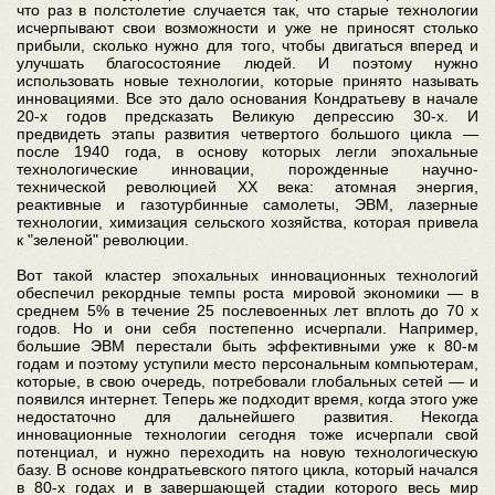
что раз в полстолетие случается так, что старые технологии
исчерпывают свои возможности и уже не приносят столько
прибыли, сколько нужно для того, чтобы двигаться вперед и
улучшать благосостояние людей. И поэтому нужно
использовать новые технологии, которые принято называть
инновациями. Все это дало основания Кондратьеву в начале
20-х годов предсказать Великую депрессию 30-х. И
предвидеть этапы развития четвертого большого цикла —
после 1940 года, в основу которых легли эпохальные
технологические инновации, порожденные научно-
технической революцией XX века: атомная энергия,
реактивные и газотурбинные самолеты, ЭВМ, лазерные
технологии, химизация сельского хозяйства, которая привела
к "зеленой" революции.
Вот такой кластер эпохальных инновационных технологий
обеспечил рекордные темпы роста мировой экономики — в
среднем 5% в течение 25 послевоенных лет вплоть до 70 х
годов. Но и они себя постепенно исчерпали. Например,
большие ЭВМ перестали быть эффективными уже к 80-м
годам и поэтому уступили место персональным компьютерам,
которые, в свою очередь, потребовали глобальных сетей — и
появился интернет. Теперь же подходит время, когда этого уже
недостаточно для дальнейшего развития. Некогда
инновационные технологии сегодня тоже исчерпали свой
потенциал, и нужно переходить на новую технологическую
базу. В основе кондратьевского пятого цикла, который начался
в 80-х годах и в завершающей стадии которого весь мир