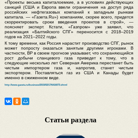
«Проекты весьма капиталоемкие, а в условиях действующих
санкций (США и Европа ввели ограничения на доступ ряда
российских нефтегазовых компаний к западным рынкам
капитала. — «Газета.Ru») компаниям, скорее всего, придется
скорректировать сроки введения проектов в строй», —
поясняет эксперт. Кстати, «Газпром» уже заявил, что
реализация «Балтийского СПГ» переносится с 2018–2019
годов на 2021–2022 годы.
К тому времени, как Россия нарастит производство СПГ, рынок
может попросту оказаться занятым другими игроками. В
частности, ВР в своем прогнозе указывает, что сохраняющийся
рост добычи сланцевого газа приведет к тому, что в
следующие несколько лет Северная Америка перестанет быть
чистым импортером газа и, напротив, станет чистым
экспортером. Поставляться газ из США и Канады будет
именно в сжиженном виде.
http://www.gazeta.ru/business/2015/02/17/6416073.shtml
Статьи раздела