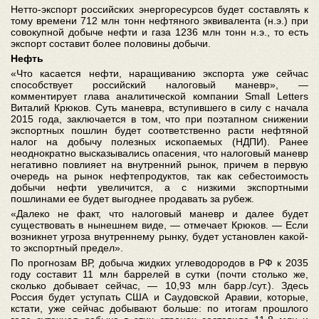
Нетто-экспорт российских энергоресурсов будет составлять к
тому времени 712 млн тонн нефтяного эквивалента (н.э.) при
совокупной добыче нефти и газа 1236 млн тонн н.э., то есть
экспорт составит более половины добычи.
Нефть
«Что касается нефти, наращиванию экспорта уже сейчас
способствует российский налоговый маневр», —
комментирует глава аналитической компании Small Letters
Виталий Крюков. Суть маневра, вступившего в силу с начала
2015 года, заключается в том, что при поэтапном снижении
экспортных пошлин будет соответственно расти нефтяной
налог на добычу полезных ископаемых (НДПИ). Ранее
неоднократно высказывались опасения, что налоговый маневр
негативно повлияет на внутренний рынок, причем в первую
очередь на рынок нефтепродуктов, так как себестоимость
добычи нефти увеличится, а с низкими экспортными
пошлинами ее будет выгоднее продавать за рубеж.
«Далеко не факт, что налоговый маневр и далее будет
существовать в нынешнем виде, — отмечает Крюков. — Если
возникнет угроза внутреннему рынку, будет установлен какой-
то экспортный предел».
По прогнозам ВР, добыча жидких углеводородов в РФ к 2035
году составит 11 млн баррелей в сутки (почти столько же,
сколько добывает сейчас, — 10,93 млн барр./сут.). Здесь
Россия будет уступать США и Саудовской Аравии, которые,
кстати, уже сейчас добывают больше: по итогам прошлого