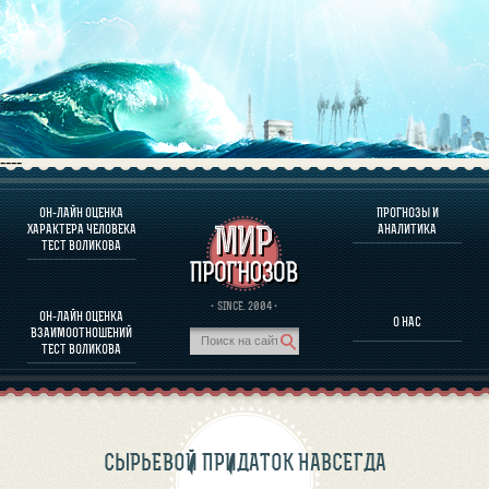
----
ОН-ЛАЙН ОЦЕНКА
ПРОГНОЗЫ И
О ПРОГРАММЕ
ХАРАКТЕРА ЧЕЛОВЕКА
АНАЛИТИКА
ТЕСТ ВОЛИКОВА
ОЦЕНКА ХАРАКТЕРA ЧЕЛОВЕКА
ОЦЕНКА ХАРАКТЕРА ВЫДАЮЩИХСЯ ЛИЧНОСТЕЙ
О ПРОГРАММЕ
· SINCE. 2004 ·
ОН-ЛАЙН ОЦЕНКА
О НАС
ТЕСТ НА СОВМЕСТИМОСТЬ ВОЛИКОВА
ВЗАИМООТНОШЕНИЙ
ПРОГНОЗЫ И АНАЛИТИКА
ТЕСТ ВОЛИКОВА
СЫРЬЕВОЙ ПРИДАТОК НАВСЕГДА