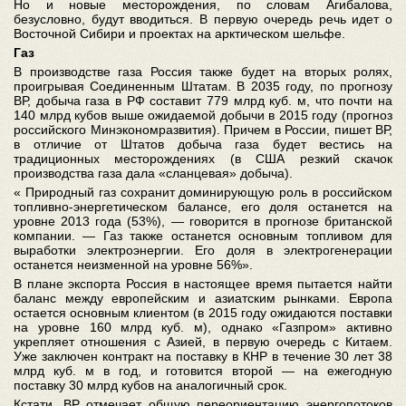
Но и новые месторождения, по словам Агибалова,
безусловно, будут вводиться. В первую очередь речь идет о
Восточной Сибири и проектах на арктическом шельфе.
Газ
В производстве газа Россия также будет на вторых ролях,
проигрывая Соединенным Штатам. В 2035 году, по прогнозу
ВР, добыча газа в РФ составит 779 млрд куб. м, что почти на
140 млрд кубов выше ожидаемой добычи в 2015 году (прогноз
российского Минэкономразвития). Причем в России, пишет ВР,
в отличие от Штатов добыча газа будет вестись на
традиционных месторождениях (в США резкий скачок
производства газа дала «сланцевая» добыча).
« Природный газ сохранит доминирующую роль в российском
топливно-энергетическом балансе, его доля останется на
уровне 2013 года (53%), — говорится в прогнозе британской
компании. — Газ также останется основным топливом для
выработки электроэнергии. Его доля в электрогенерации
останется неизменной на уровне 56%».
В плане экспорта Россия в настоящее время пытается найти
баланс между европейским и азиатским рынками. Европа
остается основным клиентом (в 2015 году ожидаются поставки
на уровне 160 млрд куб. м), однако «Газпром» активно
укрепляет отношения с Азией, в первую очередь с Китаем.
Уже заключен контракт на поставку в КНР в течение 30 лет 38
млрд куб. м в год, и готовится второй — на ежегодную
поставку 30 млрд кубов на аналогичный срок.
Кстати, ВР отмечает общую переориентацию энергопотоков