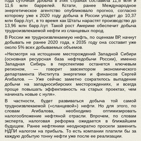
года суточная добыча в этих странах составила 11,8 млн и
11,6 млн баррелей. Кстати, ранее Международное
энергетическое агентство опубликовало прогноз, согласно
которому уже к 2020 году добыча в России упадет до 10,37
млн барр./сут., в то время как Штаты нарастят производство до
13,96 млн барр./сут. Такой рост Америке обеспечит добыча
трудноизвлекаемой нефти из сланцевых пород.
В России же трудноизвлекаемую нефть, по оценкам ВР, начнут
добывать не ранее 2020 года, к 2035 году она составит уже
около 5% всех добываемых объемов.
«Несмотря на истощение месторождений Западной Сибири
(основная ресурсная база нефтедобычи России), именно
Западная Сибирь в перспективе останется ключевым
регионом, — говорит завсектором экономического
департамента Института энергетики и финансов Сергей
Агибалов. — Уже сейчас заметно сократилось выпадение
добычи на западносибирских месторождениях, и всегда
проще повышать эффективность на старых проектах, чем
начинать новые с нуля».
В частности, будет развиваться добыча той самой
трудноизвлекаемой («сланцевой») нефти. Но для этого, по
словам Агибалова, необходимо оптимизировать
налогообложение нефтяной отрасли. Впрочем, по словам
эксперта, налоговая реформа ожидается в ближайшем
будущем. Ранее нефтяники неоднократно просили заменить
НДПИ налогом на прибыль. То есть компании платили бы за
каждую добытую тонну нефти уже после ее реализации.