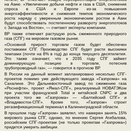
на Азию. «Увеличение добычи нефти и газа в США, снижение
спроса в США и Европе из-за повышения
энергоэффективности и снижения темпов экономического
роста наряду с уверенным экономическим ростом в Азии
будут способствовать постепенному развороту энергопотоков
с Запада на Восток», — считают эксперты компании.
ВР также отмечает растущую роль сжиженного природного
газа (СПГ) на мировом газовом рынке.
«Основной прирост торговли газом будет обеспечен
поставками СПГ. Производство СПГ будет расти высокими
темпами (почти на 8% в год) до конца текущего десятилетия.
Это также означает, что к 2035 году СПГ займет
доминирующую позицию в торговле, потеснив
трубопроводный газ», — говорится в прогнозе ВР.
В России на данный момент запланировано несколько СПГ-
проектов помимо уже действующего завода «Газпрома» на
Сахалине. Это Дальневосточный завод по сжижению газа
«Роснефти», проект «Ямал-СПГ», реализуемый НОВАТЭКом
при участии французской Total и китайской CNPC и два
проекта того же «Газпрома» — «Балтийский СПГ» и
«Владивосток-СПГ». Кроме того, «Газпром» строит
регазификационный терминал в Калининградской области.
В прошлом году «Газпром» заявлял, что намерен занять 15%
мирового рынка СПГ, однако, по мнению Сергея Агибалова,
российским СПГ-проектам (не только проектам «Газпрома»)
придется умерить амбиции.