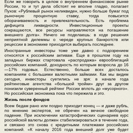
Если же говорить в целом о внутреннем финансовом рынке
России, то и тут дела обстоят не вполне гладко, полагает
Пухов: «Рублевый рынок неликвиден, нужно больше бумаг под
рыночную процентную ставку, тогда повысится
оборачиваемость и привлекательность. Есть проблема
дефицита ликвидности. Инвестиционные проекты
сокращаются, все ресурсы направляются на погашение
внешнего долга». Ничего не поделаешь: в ходе решения
неприятной дилеммы о череде крупных банкротств или
рецессии в экономике приходится выбирать последнее.
Иностранные инвесторы тоже уже давно с подозрением
относятся к российским активам. Еще в прошлом году на
западных биржах стартовала «распродажа» еврооблигаций
российских компаний, доходность по которым возросла до 16
—17% годовых. Естественно, больше всех досталось
компаниям с большими валютными займами. Как мы видим
сегодня, инвесторы суетились не зря: в начале года
рейтинговые агентства «большой тройки» друг за другом
понизили суверенный рейтинг России вплоть до «мусорного».
Но российская экономика пока что пережила и это.
Жизнь после фондов
Всем бедам рано или поздно приходит конец — и даже рубль,
по мнению экспертов, не обречен на вечное свободное
падение. При исключении катастрофических сценариев курс
российской валюты должен стабилизироваться в течение года,
и связано это снова с кредитными платежами российских
компаний. «К началу 2016 года внешний долг уже будет