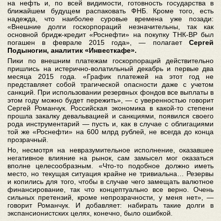
на нефть и, по всей видимости, готовность государства в
ближайшем будущем распаковать ФНБ. Кроме того, есть
надежда, что наиболее суровые времена уже позади:
«Внешние долги госкорпораций незначительны, так как
основной бридж-кредит «Роснефти» на покупку ТНК-BP был
погашен в феврале 2015 года», — полагает
Сергей
Подыногин, аналитик «Инвесткафе».
Пики по внешним платежам госкорпораций действительно
пришлись на истерично-волатильный декабрь и первые два
месяца 2015 года. «График платежей на этот год не
представляет собой трагической опасности даже с учетом
санкций. При использовании резервных фондов все выплаты в
этом году можно будет пережить», — с уверенностью говорит
Сергей Романчук. Российская экономика в какой-то степени
прошла закалку девальвацией и санкциями, появился своего
рода инструментарий — пусть и, как в случае с облигациями
той же «Роснефти» на 600 млрд рублей, не всегда до конца
прозрачный.
Но, несмотря на невразумительное исполнение, оказавшее
негативное влияние на рынок, сам замысел мог оказаться
вполне целесообразным. «Что-то подобное должно иметь
место, но текущая ситуация крайне не тривиальна… Резервы
и копились для того, чтобы в случае чего замещать валютное
финансирование, так что концептуально все верно. Очень
сильных претензий, кроме непрозрачности, у меня нет», —
говорит Романчук. И добавляет: набирать такие долги в
экспансионистских целях, конечно, было ошибкой.