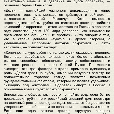
значительно меньше, и давление на рубль ослабнет», —
отмечает Сергей Подыногин.
«Долги — важнейший компонент девальвации в конце
прошлого года, чуть меньше он действует и сейчас», —
соглашается Сергей Романчук. Хотя полностью
перекладывать обвал рубля на валютные долги российских
компаний некорректно — отток капитала из России в прошлом
году составил целых 120 млрд долларов, что значительно
превысило все официальные прогнозы. «Это говорит о том,
что в стране деньгам неуютно. С другой стороны, с
уменьшением экспортных доходов сократится и отток
капитала», — полагает эксперт.
«Конечно, на курс рубля не только долги оказывают влияние.
Есть еще зарубежные активы, поиск более стабильных
рынков, способных обеспечить защиту собственности и
меньшие риски», — говорит Сергей Пухов. По мнению
эксперта, эти два фактора сыграли примерно одинаковую
роль. «Долги давят на рубль, компании покупают валюту, но
положительное торговое сальдо является позитивным
фундаментальным фактором, который позволяет удерживать
ситуацию под контролем». Вдобавок импорт в Россию в
ближайшее время будет только сокращаться.
Виноватых, в общем, так просто не найти, ведь если бы не
девальвация рубля, то и российский внешний долг, несмотря
на активный рост в последние годы, оставался бы достаточно
умеренным, в особенности по сравнению с остальным миром.
Есть еще одна важная деталь: структура внешних