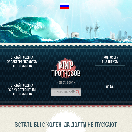
----
ОН-ЛАЙН ОЦЕНКА
ПРОГНОЗЫ И
О ПРОГРАММЕ
ХАРАКТЕРА ЧЕЛОВЕКА
АНАЛИТИКА
ТЕСТ ВОЛИКОВА
ОЦЕНКА ХАРАКТЕРA ЧЕЛОВЕКА
ОЦЕНКА ХАРАКТЕРА ВЫДАЮЩИХСЯ ЛИЧНОСТЕЙ
О ПРОГРАММЕ
· SINCE. 2004 ·
ОН-ЛАЙН ОЦЕНКА
О НАС
ТЕСТ НА СОВМЕСТИМОСТЬ ВОЛИКОВА
ВЗАИМООТНОШЕНИЙ
ПРОГНОЗЫ И АНАЛИТИКА
ТЕСТ ВОЛИКОВА
ВСТАТЬ БЫ С КОЛЕН, ДА ДОЛГИ НЕ ПУСКАЮТ