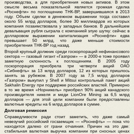
производства, а для приобретения новых активов. В этом
смысле весьма показательной является громкая сделка
«Роснефти» по поглощению ТНК-BP, завершившаяся в 2013
году. Объем сделки в денежном выражении тогда составил
около 55 млрд долларов, более 30 миллиардов из которых
компания позаимствовала у западных банков. В дальнейшем
девальвация рубля сыграла с компанией злую шутку: сейчас в
долларовом выражении капитализация «Роснефти» едва
превышает 50 млрд, что даже меньше стоимости
приобретения ТНК-BP год назад.
Второй крупный должник среди госкорпораций нефинансового
сектора — газовый гигант «Газпром» — в 2000-е тоже проявил
заметную склонность к поглощениям. В 2005 году
госкорпорация приобрела три четверти акций ОАО
«Сибнефть» за 13 млрд долларов, 12 из которых пришлось
занять за рубежом. В 2007 году за 7,5 млрд долларов
«Газпром» выкупил у Shell и Mitsui контрольный пакет акций
Sakhalin Energy при поддержке российских властей. Примерно
в то же время «Норникель» приобрел 90% акций канадского
производителя никеля и меди LionOre Mining за 6,5 млрд
долларов — для этой цели компании были предоставлены
валютные кредиты на 6 млрд долларов в сумме.
Долговая ремиссия
Справедливости ради стоит заметить, что даже самый
невезучий российский госзаемщик — «Роснефть» — пока что
находится далеко от грани отчаяния. Причин на это две:
стабильная валютная выручка компании при сносных ценах