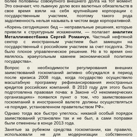
более половины совокупного внешнего долга на тот момент.
Это означает, что львиную долю всех валютных обязательств в
свое время взяли на себя крупнейшие корпорации с
государственным участием, поэтому такого рода
задолженность нельзя называть в чистом виде корпоративной.
«Корень сегодняшних бед — неправильные решения, которые
привели к структурным искажениям, — полагает
аналитик
Металлинвестбанка Сергей Романчук.
Частный нефтяной
сектор с иностранным участием был замещен на
государственный с российским участием за счет госдолга. Это
было плохое управленческое решение. Но в то время оно
являлось краеугольным камнем экономической политики
государства».
Вопрос о необходимости регулирования внешних
заимствований госкомпаний активно обсуждался в период
после кризиса 2008 года, когда государство осуществило
масштабную программу рефинансирования иностранных
кредитов российских компаний. В 2010 году для этого была
подготовлена правовая почва: в Законе «О некоммерческих
организациях» появился пункт о том, что заимствования
госкомпаний в иностранной валюте должны осуществляться
«в порядке, установленном правительством РФ».
Однако тогда все быстро улеглось: никакой особый порядок
заимствований установлен так и не был, а сами поправки
были отменены в конце 2013 года.
Занятые за рубежом средства госкомпании, как правило,
использовали не для модернизации собственного