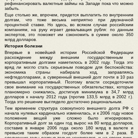
рефинансировать валютные займы на Западе пока что можно
забыть.
Еще столько же, впрочем, придется выплатить по внутренним
долгам, что тоже весьма неприятно при двузначной
процентной ставке. Но здесь, во всяком случае российским
компаниям, на руку играет девальвация рубля: по данным
экспертов, это поможет им сэкономить в сумме около 350
млрд долларов.
История болезни
Впервые в новейшей истории Российской Федерации
расхождение между внешним государственным и
корпоративным долгами наметилось в 2002 году. Тогда это
вряд ли могло стать серьезным поводом для беспокойства:
экономика страны набирала ход, заправляясь
нефтедолларами, а суверенный внешний долг почти в 10 раз
превышал корпоративный. Поэтому власти сосредоточили
свое внимание на государственных обязательствах, которые
планомерно снижались, достигнув минимума в 34,7 млрд
долларов к началу 2012 года (против 133,5 млрд в 2002 г.).
Тогда это решение выглядело достаточно рациональным.
Тем временем структура совокупного внешнего долга РФ с
начала нулевых кардинально изменилась, и к 2006 году новое
положение вещей уже сложно было игнорировать.
Корпоративный долг за один год вырос на 80 млрд долларов,
составив в январе 2006 года около 180 млрд в валюте и
превысив таким образом госдолг более чем в 2 раза. В
следующие годы разрыв только усиливался, и на своем пике,