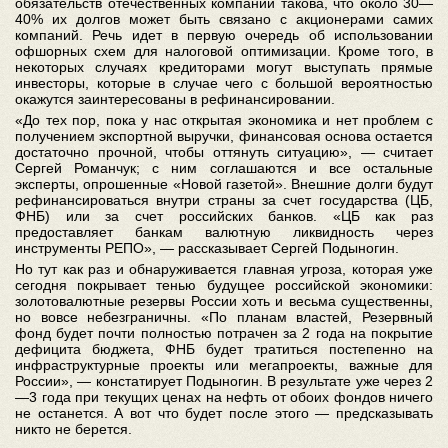
обязательств отечественных компаний такова, что около 30—
40% их долгов может быть связано с акционерами самих
компаний. Речь идет в первую очередь об использовании
офшорных схем для налоговой оптимизации. Кроме того, в
некоторых случаях кредиторами могут выступать прямые
инвесторы, которые в случае чего с большой вероятностью
окажутся заинтересованы в рефинансировании.
«До тех пор, пока у нас открытая экономика и нет проблем с
получением экспортной выручки, финансовая основа остается
достаточно прочной, чтобы оттянуть ситуацию», — считает
Сергей Романчук; с ним соглашаются и все остальные
эксперты, опрошенные «Новой газетой». Внешние долги будут
рефинансироваться внутри страны за счет государства (ЦБ,
ФНБ) или за счет российских банков. «ЦБ как раз
предоставляет банкам валютную ликвидность через
инструменты РЕПО», — рассказывает Сергей Подыногин.
Но тут как раз и обнаруживается главная угроза, которая уже
сегодня покрывает тенью будущее российской экономики:
золотовалютные резервы России хоть и весьма существенны,
но вовсе небезграничны. «По планам властей, Резервный
фонд будет почти полностью потрачен за 2 года на покрытие
дефицита бюджета, ФНБ будет тратиться постепенно на
инфраструктурные проекты или мегапроекты, важные для
России», — констатирует Подыногин. В результате уже через 2
—3 года при текущих ценах на нефть от обоих фондов ничего
не останется. А вот что будет после этого — предсказывать
никто не берется.