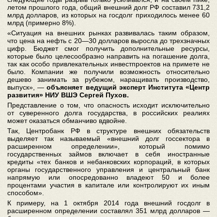
летом прошлого года, общий внешний долг РФ составил 731,2
млрд долларов, из которых на госдолг приходилось менее 60
млрд (примерно 8%).
«Ситуация на внешних рынках развивалась таким образом,
что цена на нефть с 20—30 долларов выросла до трехзначных
цифр. Бюджет смог получить дополнительные ресурсы,
которые было целесообразно направить на погашение долга,
так как особо привлекательных инвестпроектов на примете не
было. Компании же получили возможность относительно
дешево занимать за рубежом, наращивать производство,
выпуск», —
объясняет ведущий эксперт Института «Центр
развития» НИУ ВШЭ Сергей Пухов.
Представление о том, что опасность исходит исключительно
от суверенного долга государства, в российских реалиях
может оказаться обманчиво вдвойне.
Так, Центробанк РФ в структуре внешних обязательств
выделяет так называемый «внешний долг госсектора в
расширенном определении», который помимо
государственных займов включает в себя иностранные
кредиты «тех банков и небанковских корпораций, в которых
органы государственного управления и центральный банк
напрямую или опосредованно владеют 50 и более
процентами участия в капитале или контролируют их иным
способом».
К примеру, на 1 октября 2014 года внешний госдолг в
расширенном определении составлял 351 млрд долларов —