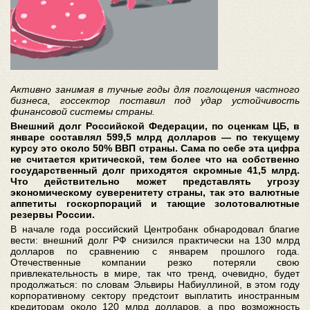
Активно занимая в тучные годы для поглощения частного
бизнеса, госсектор поставил под удар устойчивость
финансовой системы страны.
Внешний долг Российской Федерации, по оценкам ЦБ, в
январе составлял 599,5 млрд долларов — по текущему
курсу это около 50% ВВП страны. Сама по себе эта цифра
не считается критической, тем более что на собственно
государственный долг приходятся скромные 41,5 млрд.
Что действительно может представлять угрозу
экономическому суверенитету страны, так это валютные
аппетиты госкорпораций и тающие золотовалютные
резервы России.
В начале года российский Центробанк обнародовал благие
вести: внешний долг РФ снизился практически на 130 млрд
долларов по сравнению с январем прошлого года.
Отечественные компании резко потеряли свою
привлекательность в мире, так что тренд, очевидно, будет
продолжаться: по словам Эльвиры Набиуллиной, в этом году
корпоративному сектору предстоит выплатить иностранным
кредиторам около 120 млрд долларов, а про возможность