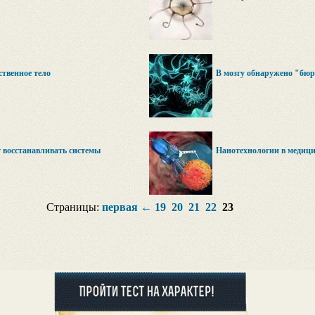
ственное тело
В мозгу обнаружено "бю
 восстанавливать системы
Нанотехнологии в медицин
Страницы:
первая
←
19
20
21
22
23