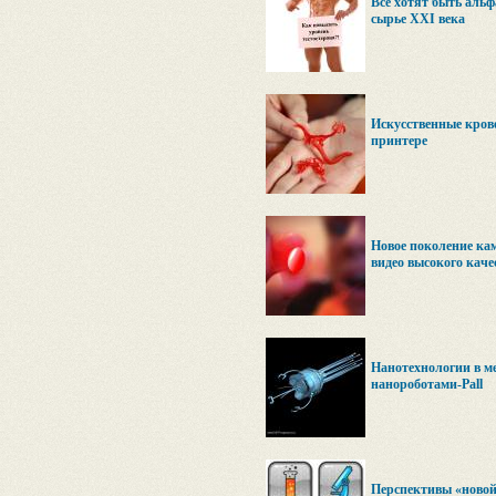
Все хотят быть альф
сырье XXI века
Искусственные крове
принтере
Новое поколение кам
видео высокого каче
Нанотехнологии в ме
нанороботами-Pall
Перспективы «новой