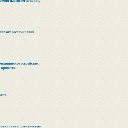
демия надвигается на мир
 плохих воспоминаний
медицинское устройство,
з кровоток
озга
летки станут реальностью