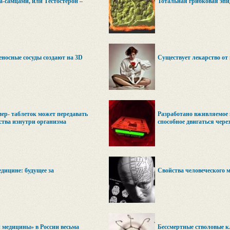
а-самцами, или Тестостерон –
Тотальная грибковая эпи
носные сосуды создают на 3D
Существует лекарство от
ер- таблеток может передавать
Разработано вживляемое 
ства изнутри организма
способное двигаться чере
дицине: будущее за
Свойства человеческого м
 медицины» в России весьма
Бессмертные стволовые к