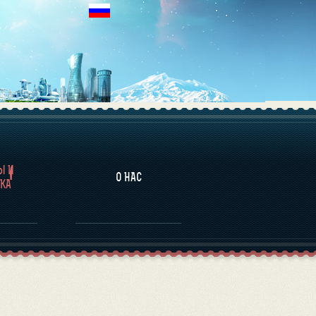
НАЛИТИКА
Ы И
О НАС
КА