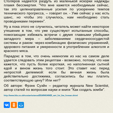
Столяров надеется раздуть из маленькой искорки надежды
пламя бессмертия. "Что мне кажется необходимым сейчас,
так это целенаправленные усилия по ускорению темпов
технического прогресса, – говорит он. - Уже сейчас у нас есть
шанс, но чтобы это случилось, нам необходимо стать
проводниками перемен".
Ну а пока этого не случилось, читатель может найти некоторое
утешение в том, что уже существуют испытанные способы,
помогающие избежать встречи с двумя главными убийцами
западного мира – заболеваниями сердечнососудистой
системы и раком: через комбинацию физических упражнений,
здорового питания и умеренности в употреблении алкоголя и
красного мяса.
Парадокс в том, что очень немногим из нас на самом деле
удается следовать этим рецептам - возможно, потому, что нам
кажется, что пусть более короткая, но наполненная сытной
едой и вином жизнь того стоит. Это ставит нас перед
непростой дилеммой: если бы вечная жизнь была
действительно достижима, согласились бы мы платить
соответствующую цену? Или нет?
Об авторе: Фрэнк Суэйн – редактор журнала New Scientist,
автор статей по вопросам науки и книги "Как создать зомби".
http://www.bbc.co.uk/russian/science/2014/04/140425_vert_fut_live_forever.shtml