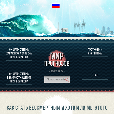
----
ОН-ЛАЙН ОЦЕНКА
ПРОГНОЗЫ И
О ПРОГРАММЕ
ХАРАКТЕРА ЧЕЛОВЕКА
АНАЛИТИКА
ТЕСТ ВОЛИКОВА
ОЦЕНКА ХАРАКТЕРA ЧЕЛОВЕКА
ОЦЕНКА ХАРАКТЕРА ВЫДАЮЩИХСЯ ЛИЧНОСТЕЙ
О ПРОГРАММЕ
· SINCE. 2004 ·
ОН-ЛАЙН ОЦЕНКА
О НАС
ТЕСТ НА СОВМЕСТИМОСТЬ ВОЛИКОВА
ВЗАИМООТНОШЕНИЙ
ПРОГНОЗЫ И АНАЛИТИКА
ТЕСТ ВОЛИКОВА
КАК СТАТЬ БЕССМЕРТНЫМ И ХОТИМ ЛИ МЫ ЭТОГО