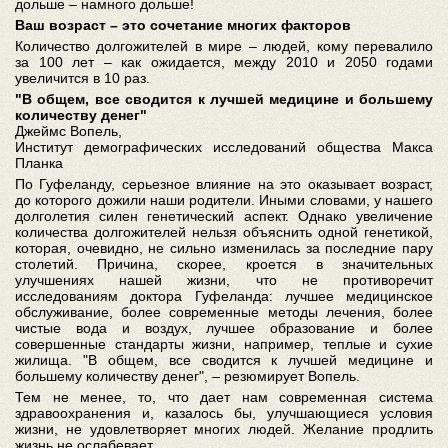
дольше – намного дольше!
Ваш возраст – это сочетание многих факторов
Количество долгожителей в мире – людей, кому перевалило
за 100 лет – как ожидается, между 2010 и 2050 годами
увеличится в 10 раз.
"В общем, все сводится к лучшей медицине и большему
количеству денег"
Джеймс Вопель,
Институт демографических исследований общества Макса
Планка
По Гуфеланду, серьезное влияние на это оказывает возраст,
до которого дожили наши родители. Иными словами, у нашего
долголетия силен генетический аспект. Однако увеличение
количества долгожителей нельзя объяснить одной генетикой,
которая, очевидно, не сильно изменилась за последние пару
столетий. Причина, скорее, кроется в значительных
улучшениях нашей жизни, что не противоречит
исследованиям доктора Гуфеланда: лучшее медицинское
обслуживание, более современные методы лечения, более
чистые вода и воздух, лучшее образование и более
совершенные стандарты жизни, например, теплые и сухие
жилища. "В общем, все сводится к лучшей медицине и
большему количеству денег", – резюмирует Вопель.
Тем не менее, то, что дает нам современная система
здравоохранения и, казалось бы, улучшающиеся условия
жизни, не удовлетворяет многих людей. Желание продлить
жизнь не ослабевает.