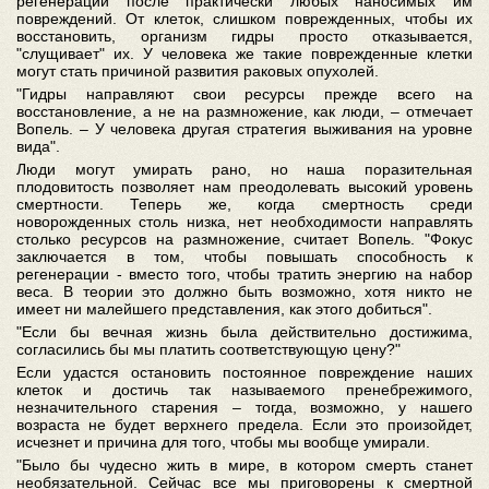
регенерации после практически любых наносимых им
повреждений. От клеток, слишком поврежденных, чтобы их
восстановить, организм гидры просто отказывается,
"слущивает" их. У человека же такие поврежденные клетки
могут стать причиной развития раковых опухолей.
"Гидры направляют свои ресурсы прежде всего на
восстановление, а не на размножение, как люди, – отмечает
Вопель. – У человека другая стратегия выживания на уровне
вида".
Люди могут умирать рано, но наша поразительная
плодовитость позволяет нам преодолевать высокий уровень
смертности. Теперь же, когда смертность среди
новорожденных столь низка, нет необходимости направлять
столько ресурсов на размножение, считает Вопель. "Фокус
заключается в том, чтобы повышать способность к
регенерации - вместо того, чтобы тратить энергию на набор
веса. В теории это должно быть возможно, хотя никто не
имеет ни малейшего представления, как этого добиться".
"Если бы вечная жизнь была действительно достижима,
согласились бы мы платить соответствующую цену?"
Если удастся остановить постоянное повреждение наших
клеток и достичь так называемого пренебрежимого,
незначительного старения – тогда, возможно, у нашего
возраста не будет верхнего предела. Если это произойдет,
исчезнет и причина для того, чтобы мы вообще умирали.
"Было бы чудесно жить в мире, в котором смерть станет
необязательной. Сейчас все мы приговорены к смертной