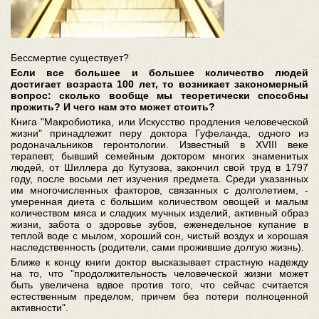
Бессмертие существует?
Если все большее и большее количество людей
достигает возраста 100 лет, то возникает закономерный
вопрос: сколько вообще мы теоретически способны
прожить? И чего нам это может стоить?
Книга "Макробиотика, или Искусство продления человеческой
жизни" принадлежит перу доктора Гуфеланда, одного из
родоначальников геронтологии. Известный в XVIII веке
терапевт, бывший семейным доктором многих знаменитых
людей, от Шиллера до Кутузова, закончил свой труд в 1797
году, после восьми лет изучения предмета. Среди указанных
им многочисленных факторов, связанных с долголетием, -
умеренная диета с большим количеством овощей и малым
количеством мяса и сладких мучных изделий, активный образ
жизни, забота о здоровье зубов, еженедельное купание в
теплой воде с мылом, хороший сон, чистый воздух и хорошая
наследственность (родители, сами прожившие долгую жизнь).
Ближе к концу книги доктор высказывает страстную надежду
на то, что "продолжительность человеческой жизни может
быть увеличена вдвое против того, что сейчас считается
естественным пределом, причем без потери полноценной
активности".