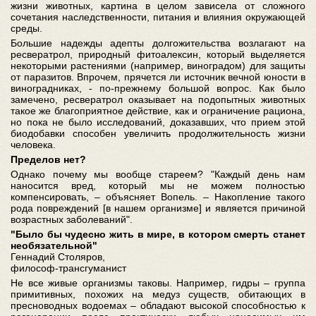
жизни животных, картина в целом зависела от сложного
сочетания наследственности, питания и влияния окружающей
среды.
Большие надежды адепты долгожительства возлагают на
ресвератрол, природный фитоалексин, который выделяется
некоторыми растениями (например, виноградом) для защиты
от паразитов. Впрочем, прячется ли источник вечной юности в
виноградниках, - по-прежнему большой вопрос. Как было
замечено, ресвератрол оказывает на подопытных животных
такое же благоприятное действие, как и ограничение рациона,
но пока не было исследований, доказавших, что прием этой
биодобавки способен увеличить продолжительность жизни
человека.
Пределов нет?
Однако почему мы вообще стареем? "Каждый день нам
наносится вред, который мы не можем полностью
компенсировать, – объясняет Вопель. – Накопление такого
рода повреждений [в нашем организме] и является причиной
возрастных заболеваний".
"Было бы чудесно жить в мире, в котором смерть станет
необязательной"
Геннадий Столяров,
философ-трансгуманист
Не все живые организмы таковы. Например, гидры – группа
примитивных, похожих на медуз существ, обитающих в
пресноводных водоемах – обладают высокой способностью к