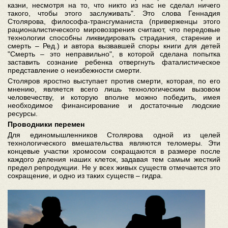
казни, несмотря на то, что никто из нас не сделал ничего
такого, чтобы этого заслуживать". Это слова Геннадия
Столярова, философа-трансгуманиста (приверженцы этого
рационалистического мировоззрения считают, что передовые
технологии способны ликвидировать страдания, старение и
смерть – Ред.) и автора вызвавшей споры книги для детей
"Смерть – это неправильно", в которой сделана попытка
заставить сознание ребенка отвергнуть фаталистическое
представление о неизбежности смерти.
Столяров яростно выступает против смерти, которая, по его
мнению, является всего лишь технологическим вызовом
человечеству, и которую вполне можно победить, имея
необходимое финансирование и достаточные людские
ресурсы.
Проводники перемен
Для единомышленников Столярова одной из целей
технологического вмешательства являются теломеры. Эти
концевые участки хромосом сокращаются в размере после
каждого деления наших клеток, задавая тем самым жесткий
предел репродукции. Не у всех живых существ отмечается это
сокращение, и одно из таких существ – гидра.