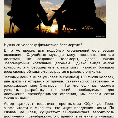
Нужно ли человеку физическое бессмертие?
В то же время, для подобных ограничений есть веские
основания. Случайные мутации могут позволять клеткам
делиться, не сокращая теломеры, давая начало
"бессмертным" клеточным цепочкам. Однако, выйдя из-под
контроля, эти бессмертные клетки могут нанести большой
вред своему обладателю, вырастая в раковые опухоли.
"Каждый день в мире умирает [в среднем] 150 тысяч человек,
две трети из которых - от причин, связанных со старением, –
рассказывает мне Столяров. - Так что если мы сможем
ускорить разработку технологий, необходимых для
достижения пренебрежимого старения, мы спасем сотни
тысяч жизней".
Автор цитирует теоретика геронтологии Обри де Грея,
знаменитости в мире тех, кто ищет продления жизни. По
словам де Грея, существует 50-процентная вероятность
достижения пренебрежимого старения в течение ближайших