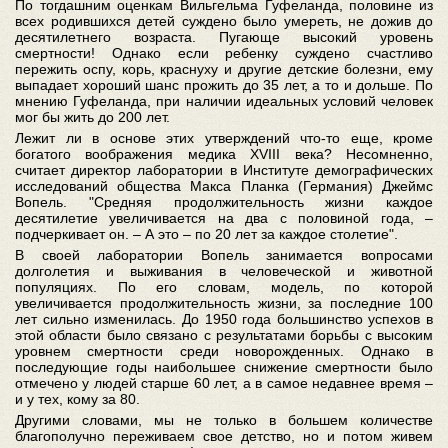
По тогдашним оценкам Вильгельма Гуфеланда, половине из
всех родившихся детей суждено было умереть, не дожив до
десятилетнего возраста. Пугающе высокий уровень
смертности! Однако если ребенку суждено счастливо
пережить оспу, корь, краснуху и другие детские болезни, ему
выпадает хороший шанс прожить до 35 лет, а то и дольше. По
мнению Гуфеланда, при наличии идеальных условий человек
мог бы жить до 200 лет.
Лежит ли в основе этих утверждений что-то еще, кроме
богатого воображения медика XVIII века? Несомненно,
считает директор лаборатории в Институте демографических
исследований общества Макса Планка (Германия) Джеймс
Вопель. "Средняя продолжительность жизни каждое
десятилетие увеличивается на два с половиной года, –
подчеркивает он. – А это – по 20 лет за каждое столетие".
В своей лаборатории Вопель занимается вопросами
долголетия и выживания в человеческой и животной
популяциях. По его словам, модель, по которой
увеличивается продолжительность жизни, за последние 100
лет сильно изменилась. До 1950 года большинство успехов в
этой области было связано с результатами борьбы с высоким
уровнем смертности среди новорожденных. Однако в
последующие годы наибольшее снижение смертности было
отмечено у людей старше 60 лет, а в самое недавнее время –
и у тех, кому за 80.
Другими словами, мы не только в большем количестве
благополучно переживаем свое детство, но и потом живем