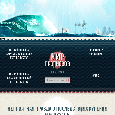
----
ОН-ЛАЙН ОЦЕНКА
ПРОГНОЗЫ И
О ПРОГРАММЕ
ХАРАКТЕРА ЧЕЛОВЕКА
АНАЛИТИКА
ТЕСТ ВОЛИКОВА
ОЦЕНКА ХАРАКТЕРA ЧЕЛОВЕКА
ОЦЕНКА ХАРАКТЕРА ВЫДАЮЩИХСЯ ЛИЧНОСТЕЙ
О ПРОГРАММЕ
· SINCE. 2004 ·
ОН-ЛАЙН ОЦЕНКА
О НАС
ТЕСТ НА СОВМЕСТИМОСТЬ ВОЛИКОВА
ВЗАИМООТНОШЕНИЙ
ПРОГНОЗЫ И АНАЛИТИКА
ТЕСТ ВОЛИКОВА
НЕПРИЯТНАЯ ПРАВДА О ПОСЛЕДСТВИЯХ КУРЕНИЯ