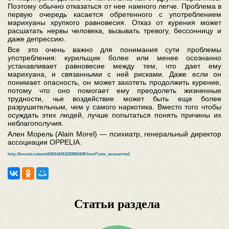
Поэтому обычно отказаться от нее намного легче. Проблема в
первую очередь касается обретенного с употреблением
марихуаны хрупкого равновесия. Отказ от курения может
расшатать нервы человека, вызывать тревогу, бессонницу и
даже депрессию.
Все это очень важно для понимания сути проблемы
употребления: курильщик более или менее осознанно
устанавливает равновесие между тем, что дает ему
марихуана, и связанными с ней рисками. Даже если он
понимает опасность, он может захотеть продолжить курение,
потому что оно помогает ему преодолеть жизненные
трудности, чье воздействие может быть еще более
разрушительным, чем у самого наркотика. Вместо того чтобы
осуждать этих людей, лучше попытаться понять причины их
неблагополучия.
Ален Морель (Alain Morel) — психиатр, генеральный директор
ассоциации OPPELIA.
http://inosmi.ru/world/20141012/223601639.html?utm_source=tw1
Статьи раздела