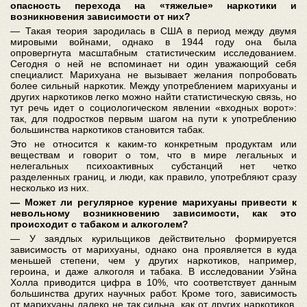
опасность перехода на «тяжелые» наркотики и
возникновения зависимости от них?
— Такая теория зародилась в США в период между двумя
мировыми войнами, однако в 1944 году она была
опровергнута масштабным статистическим исследованием.
Сегодня о ней не вспоминает ни один уважающий себя
специалист. Марихуана не вызывает желания попробовать
более сильный наркотик. Между употреблением марихуаны и
других наркотиков легко можно найти статистическую связь, но
тут речь идет о социологическом явлении «входных ворот»:
так, для подростков первым шагом на пути к употреблению
большинства наркотиков становится табак.
Это не относится к каким-то конкретным продуктам или
веществам и говорит о том, что в мире легальных и
нелегальных психоактивных субстанций нет четко
разделенных границ, и люди, как правило, употребляют сразу
несколько из них.
— Может ли регулярное курение марихуаны привести к
невольному возникновению зависимости, как это
происходит с табаком и алкоголем?
— У заядлых курильщиков действительно формируется
зависимость от марихуаны, однако она проявляется в куда
меньшей степени, чем у других наркотиков, например,
героина, и даже алкоголя и табака. В исследовании Уэйна
Холла приводится цифра в 10%, что соответствует данным
большинства других научных работ. Кроме того, зависимость
от марихуаны далеко не так сильна, как от других наркотиков.