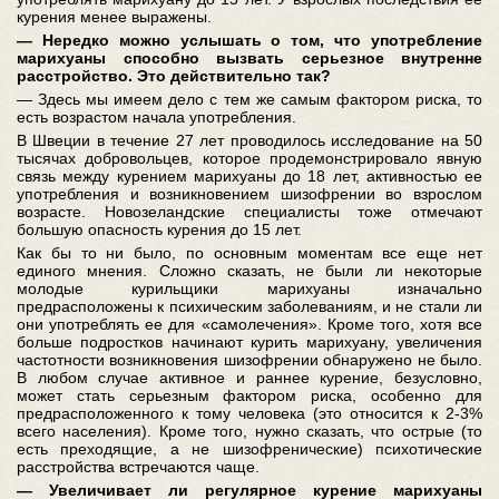
курения менее выражены.
— Нередко можно услышать о том, что употребление
марихуаны способно вызвать серьезное внутренне
расстройство. Это действительно так?
— Здесь мы имеем дело с тем же самым фактором риска, то
есть возрастом начала употребления.
В Швеции в течение 27 лет проводилось исследование на 50
тысячах добровольцев, которое продемонстрировало явную
связь между курением марихуаны до 18 лет, активностью ее
употребления и возникновением шизофрении во взрослом
возрасте. Новозеландские специалисты тоже отмечают
большую опасность курения до 15 лет.
Как бы то ни было, по основным моментам все еще нет
единого мнения. Сложно сказать, не были ли некоторые
молодые курильщики марихуаны изначально
предрасположены к психическим заболеваниям, и не стали ли
они употреблять ее для «самолечения». Кроме того, хотя все
больше подростков начинают курить марихуану, увеличения
частотности возникновения шизофрении обнаружено не было.
В любом случае активное и раннее курение, безусловно,
может стать серьезным фактором риска, особенно для
предрасположенного к тому человека (это относится к 2-3%
всего населения). Кроме того, нужно сказать, что острые (то
есть преходящие, а не шизофренические) психотические
расстройства встречаются чаще.
— Увеличивает ли регулярное курение марихуаны