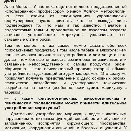
деле?
Ален Морель: У нас пока еще нет полного представления об
использованной профессором Уэйном Холлом методологии,
но если отойти от «шокирующих» упрощенческих
формулировок, нужно признать, что его выводы лишь
подтверждают то, что нам и так известно. Начатое в
подростковые годы и продолженное во взрослом возрасте
активное употребление марихуаны увеличивает все
связанные с этим риски.
Тем не менее, то же самое можно сказать обо всех
психоактивных продуктах, в том числе табаке и алкоголе: чем
раньше человек начинает их употреблять и чем чаще он это
делает, тем больше опасность возникновения зависимости и
связанные непосредственно с самим продуктом риски.
Марихуана — это психоактивный продукт, который обычно
употребляется вдыхающей его дым молодежью. Это сразу же
позволяет получить представление о двух основных рисках:
психическое воздействие и долгосрочное токсическое
воздействие на легкие (особенно, если курить марихуану с
табаком).
— К каким физиологическим, психологическим и
психическим последствиям может привести длительное
употребление марихуаны?
— Длительное употребление марихуаны ведет к частичным
нарушениям когнитивных функций, способности к обучению и
запоминанию, восприятия окружающего пространства,
мотивации, координации движений и болевых ощущений. У