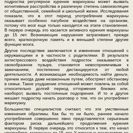
подростка регулярное курение марихуаны может вызвать
когнитивные расстройства и различную степень самоизоляции
от общественной, семейной и школьной жизни. Исследования
показали, что в этот период употребление марихуаны
оказывает особенно пагубное воздействие на организм,
потому что мозг еще только находится на этапе становления.
В первую очередь это касается активного курения марихуаны
до 15 лет. Возникающие нарушения затрагивают, прежде
всего, краткосрочную память и в меньшей степени другие
функции мозга.
Другое последствие заключается в изменении отношений с
окружающими и в частности с родителями. В результате
антистрессового воздействия подросток оказывается в
своеобразном пузыре, становится невосприимчивым к
замечаниям, постепенно дистанцируется от любой
деятельности. А возникающая необходимость найти деньги,
причем иногда даже незаконным путем, обостряет обстановку
в семье. Такое ухудшение отношений может повлечь за собой
относительно долгий период отторжения близких или,
наоборот, вызвать постоянные подозрения. И то и другое
мешает подростку начать разговор о том, что он употребляет
марихуану.
Большинство специалистов считают, что эти умственные
изменения обратимы. Как бы то ни было, раннее начало
употребления совершенно явно представляется серьезным
фактором риска дальнейшего продолжения курения
марихуаны. В первую очередь это относится к тем, кто начал
употреблять марихуану до 15 лет. У взрослых последствия ее