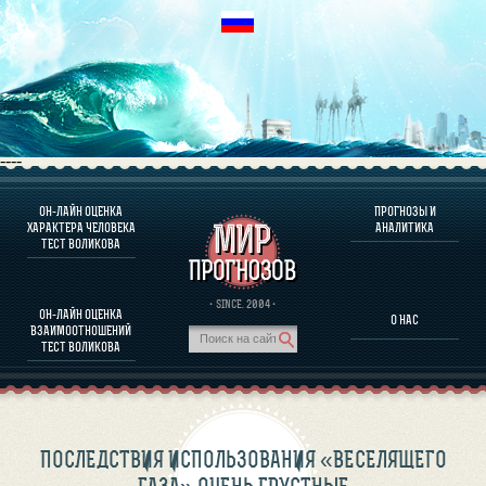
----
ОН-ЛАЙН ОЦЕНКА
ПРОГНОЗЫ И
О ПРОГРАММЕ
ХАРАКТЕРА ЧЕЛОВЕКА
АНАЛИТИКА
ТЕСТ ВОЛИКОВА
ОЦЕНКА ХАРАКТЕРA ЧЕЛОВЕКА
ОЦЕНКА ХАРАКТЕРА ВЫДАЮЩИХСЯ ЛИЧНОСТЕЙ
О ПРОГРАММЕ
· SINCE. 2004 ·
ОН-ЛАЙН ОЦЕНКА
О НАС
ТЕСТ НА СОВМЕСТИМОСТЬ ВОЛИКОВА
ВЗАИМООТНОШЕНИЙ
ПРОГНОЗЫ И АНАЛИТИКА
ТЕСТ ВОЛИКОВА
ПОСЛЕДСТВИЯ ИСПОЛЬЗОВАНИЯ «ВЕСЕЛЯЩЕГО