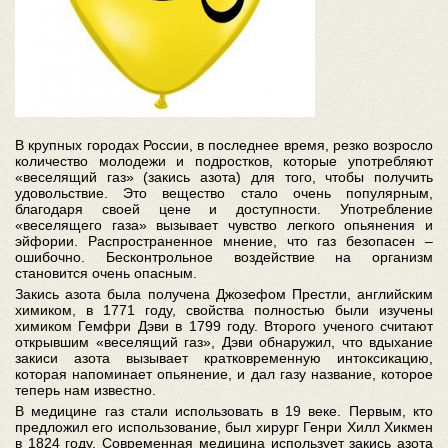
В крупных городах России, в последнее время, резко возросло
количество молодежи и подростков, которые употребляют
«веселящий газ» (закись азота) для того, чтобы получить
удовольствие. Это вещество стало очень популярным,
благодаря своей цене и доступности. Употребление
«веселящего газа» вызывает чувство легкого опьянения и
эйфории. Распространенное мнение, что газ безопасен –
ошибочно. Бесконтрольное воздействие на организм
становится очень опасным.
Закись азота была получена Джозефом Престли, английским
химиком, в 1771 году, свойства полностью были изучены
химиком Гемфри Дэви в 1799 году. Второго ученого считают
открывшим «веселящий газ», Дэви обнаружил, что вдыхание
закиси азота вызывает кратковременную интоксикацию,
которая напоминает опьянение, и дал газу название, которое
теперь нам известно.
В медицине газ стали использовать в 19 веке. Первым, кто
предложил его использование, был хирург Генри Хилл Хикмен
в 1824 году. Современная медицина использует закись азота