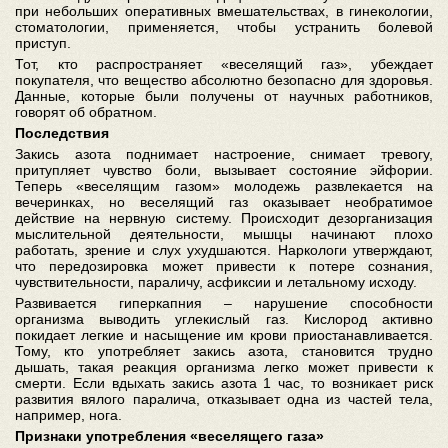
при небольших оперативных вмешательствах, в гинекологии,
стоматологии, применяется, чтобы устранить болевой
приступ.
Тот, кто распространяет «веселящий газ», убеждает
покупателя, что вещество абсолютно безопасно для здоровья.
Данные, которые были получены от научных работников,
говорят об обратном.
Последствия
Закись азота поднимает настроение, снимает тревогу,
притупляет чувство боли, вызывает состояние эйфории.
Теперь «веселящим газом» молодежь развлекается на
вечеринках, но веселящий газ оказывает необратимое
действие на нервную систему. Происходит дезорганизация
мыслительной деятельности, мышцы начинают плохо
работать, зрение и слух ухудшаются. Наркологи утверждают,
что передозировка может привести к потере сознания,
чувствительности, параличу, асфиксии и летальному исходу.
Развивается гиперкапния – нарушение способности
организма выводить углекислый газ. Кислород активно
покидает легкие и насыщение им крови приостанавливается.
Тому, кто употребляет закись азота, становится трудно
дышать, такая реакция организма легко может привести к
смерти. Если вдыхать закись азота 1 час, то возникает риск
развития вялого паралича, отказывает одна из частей тела,
например, нога.
Признаки употребления «веселящего газа»