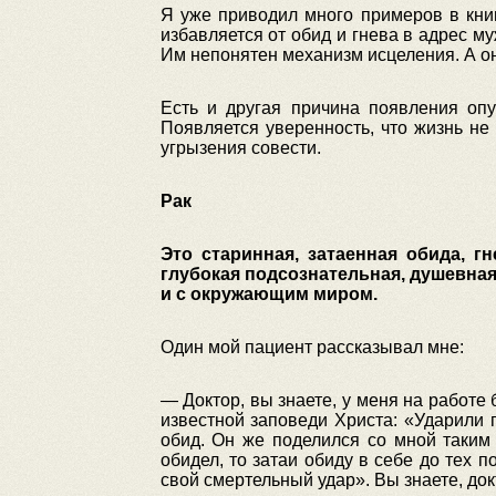
Я уже приводил много примеров в кни
избавляется от обид и гнева в адрес м
Им непонятен механизм исцеления. А он
Есть и другая причина появления оп
Появляется уверенность, что жизнь н
угрызения совести.
Рак
Это старинная, затаенная обида, г
глубокая подсознательная, душевна
и с окружающим миром.
Один мой пациент рассказывал мне:
— Доктор, вы знаете, у меня на работе
известной заповеди Христа: «Ударили 
обид. Он же поделился со мной таким 
обидел, то затаи обиду в себе до тех по
свой смертельный удар». Вы знаете, докт