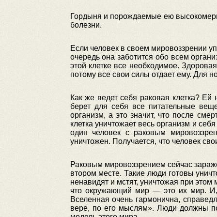
Гордыня и порождаемые ею высокомерие,
болезни.
Если человек в своем мировоззрении упо
очередь она заботится обо всем органи
этой клетке все необходимое. Здоровая
потому все свои силы отдает ему. Для н
Как же ведет себя раковая клетка? Ей 
берет для себя все питательные веще
организм, а это значит, что после сме
клетка уничтожает весь организм и себя
один человек с раковым мировоззре
уничтожен. Получается, что человек св
Раковым мировоззрением сейчас зараже
втором месте. Такие люди готовы уничт
ненавидят и мстят, уничтожая при это
что окружающий мир — это их мир. И,
Вселенная очень гармонична, справедл
вере, по его мыслям». Люди должны по
модель этого мира.