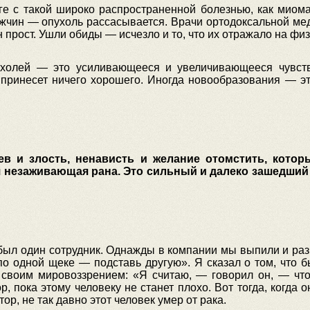
ге с такой широко распространенной болезнью, как миома
ужчин — опухоль рассасывается. Врачи ортодоксальной ме
 прост. Ушли обиды — исчезло и то, что их отражало на фи
ухолей — это усиливающееся и увеличивающееся чувство
е принесет ничего хорошего. Иногда новообразования — 
нев и злость, ненависть и желание отомстить, кото
я незаживающая рана. Это сильный и далеко зашедший
 был один сотрудник. Однажды в компании мы выпили и раз
по одной щеке — подставь другую». Я сказал о том, что
своим мировоззрением: «Я считаю, — говорил он, — что 
р, пока этому человеку не станет плохо. Вот тогда, когда 
ор, не так давно этот человек умер от рака.