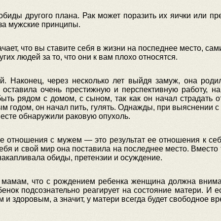
 обиды другого плана. Рак может поразить их яички или пре
 за мужские принципы.
ает, что вы ставите себя в жизни на поспеднее место, сам
гих людей за то, что они к вам плохо относятся.
. Наконец, через несколько лет выйдя замуж, она род
 оставила очень престижную и перспективную работу, н
ть рядом с домом, с сыном, так как он начал страдать о
 годом, он начал пить, гулять. Однажды, при выяснении 
месте обнаружили раковую опухоль.
хие отношения с мужем — это результат ее отношения к се
бя и свой мир она поставила на последнее место. Вместо 
накапливала обиды, претензии и осуждение.
 мамам, что с рождением ребенка женщина должна вниман
бенок подсознательно реагирует на состояние матери. И е
м и здоровым, а значит, у матери всегда будет свободное вр