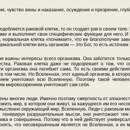
 чувство вины и наказание, осуждение и презрение, глуб
добляется раковой клетке, то он создает рак в своем теле.
зме и выполняет свои специфические функции для него. И о
, нормальная клетка «понимает», что ее благополучие зави
ормальной клетки весь организм — это Бог, то есть источник
не важны интересы всего организма. Она заботится только 
ства. Раковая клетка даже не подозревает о том, что 
рти организма она погибнет сама. То есть своими действ
 в том числе. Но Вселенная, этот единый организм, в кото
нием уничтожил всю Вселенную. Поэтому такой человек
оим мировоззрением уничтожает сам себя.
ны многие люди. Именно поэтому смертность от злокачеств
ожить мир, в котором они живут, за кажущееся им его нес
м мысленно окружающий мир, Вселенную. Люди с раковым ми
 генерируя разрушительные мысли, они уничтожают тем 
ива и совершенна. Потому что в ней действует универсал
нять, что несовершенным является не Вселенная, а их ми