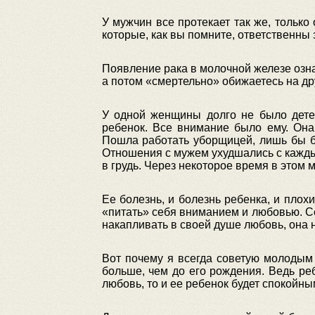
У мужчин все протекает так же, только
которые, как вы помните, ответственны
Появление рака в молочной железе означ
а потом «смертельно» обижаетесь на дру
У одной женщины долго не было детей
ребенок. Все внимание было ему. Она
Пошла работать уборщицей, лишь бы бы
Отношения с мужем ухудшались с каждым
в грудь. Через некоторое время в этом 
Ее болезнь, и болезнь ребенка, и пло
«питать» себя вниманием и любовью. Се
накапливать в своей душе любовь, она 
Вот почему я всегда советую молодым
больше, чем до его рождения. Ведь ре
любовь, то и ее ребенок будет спокойны