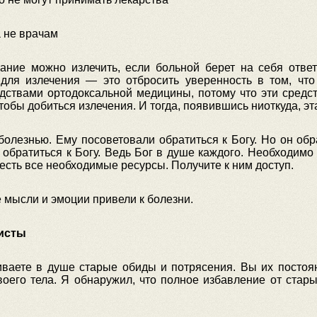
а не врачам
ание можно излечить, если больной берет на себя ответ
 для излечения — это отбросить уверенность в том, чт
ствами ортодоксальной медицины, потому что эти средст
тобы добиться излечения. И тогда, появившись ниоткуда, эта
олезнью. Ему посоветовали обратиться к Богу. Но он обр
 обратиться к Богу. Ведь Бог в душе каждого. Необходимо
 есть все необходимые ресурсы. Получите к ним доступ.
 мысли и эмоции привели к болезни.
исты
иваете в душе старые обиды и потрясения. Вы их постоян
оего тела. Я обнаружил, что полное избавление от стар