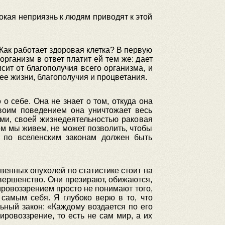
окая неприязнь к людям приводят к этой
 Как работает здоровая клетка? В первую
рганизм в ответ платит ей тем же: дает
сит от благополучия всего организма, и
 ее жизни, благополучия и процветания.
о себе. Она не знает о том, откуда она
своим поведением она уничтожает весь
иями, своей жизнедеятельностью раковая
ром мы живем, не может позволить, чтобы
 по вселенским законам должен быть
енных опухолей по статистике стоит на
овершенство. Они презирают, обижаются,
ровоззрением просто не понимают того,
самым себя. Я глубоко верю в то, что
ьный закон: «Каждому воздается по его
ровоззрение, то есть не сам мир, а их