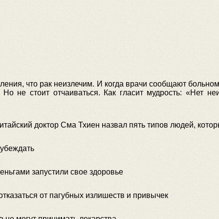
ения, что рак неизлечим. И когда врачи сообщают больно
. Но не стоит отчаиваться. Как гласит мудрость: «Нет н
итайский доктор Сма Тхиен назвал пять типов людей, кото
еубеждать
деньгами запустили свое здоровье
отказаться от пагубных излишеств и привычек
о не могут принимать лекарства