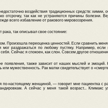
недостаточно воздействия традиционных средств: химии, о
ко отсрочку, так как не устраняются причины болезни. В
ежде всего избавление от ракового мировоззрения.
 рака, так описывал свое состояние:
ком. Произошла переоценка ценностей. Если сравнить меня д
 я мог раздражаться по любому пустяку. Например, если 
себя. Сейчас я спокоен, как слон. Совсем другое отношение 
 ее появления, также зависит от наших мыслей и эмоций
ть или мужественность. Рак матки свидетельствует о «смер
бя по-настоящему женщиной, — говорит мне пациентка с р
ндировкам. А сейчас у меня такой возраст... Климакс у