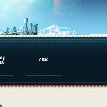
НАЛИТИКА
Ы И
О НАС
КА
У