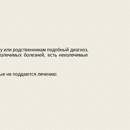
му или родственникам подобный диагноз,
еизлечимых болезней, есть неизлечимые
рые не поддаются лечению: