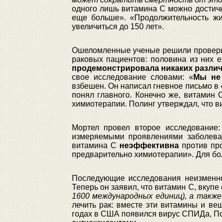
одного лишь витамина С можно достичь
еще больше». «Продолжительность жи
увеличиться до 150 лет».
Ошеломленные ученые решили проверит
раковых пациентов: половина из них 
продемонстрировала никаких различ
свое исследование словами: «
Мы не
взбешен. Он написал гневное письмо в 
понял главного. Конечно же, витамин 
химиотерапии. Полинг утверждал, что в
Мортел провел второе исследование
измеряемыми проявлениями заболева
витамина С
неэффективна
против про
предварительно химиотерапии». Для бол
Последующие исследования неизменн
Теперь он заявил, что витамин С, вкуп
1600 международных единиц), а также
лечить рак: вместе эти витамины и ве
годах в США появился вирус СПИДа, Пол