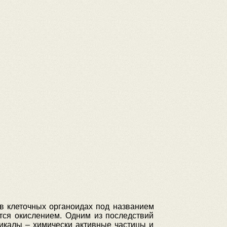
 в клеточных органоидах под названием
тся окислением. Одним из последствий
икалы – химически активные частицы и