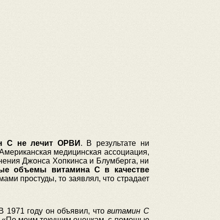
н С не лечит ОРВИ
. В результате ни
 Американская медицинская ассоциация,
нения Джонса Хопкинса и Блумберга, ни
ые объемы витамина С в качестве
ами простуды, то заявлял, что страдает
 В 1971 году он объявил, что
витамин С
. «По моим текущим оценкам, с помощью