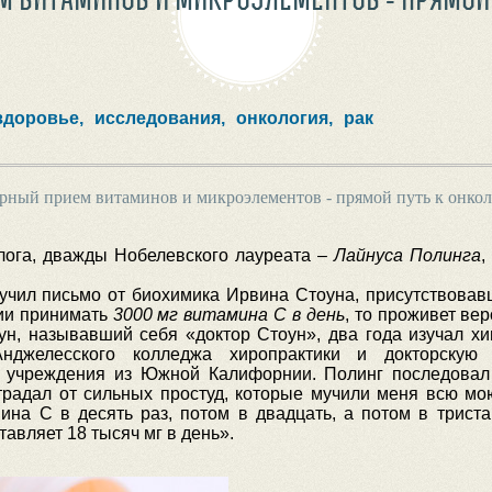
здоровье,
исследования,
онкология,
рак
рный прием витаминов и микроэлементов - прямой путь к онко
олога, дважды Нобелевского лауреата –
Лайнуса Полинга
,
чил письмо от биохимика Ирвина Стоуна, присутствовавше
ции принимать
3000 мг витамина С в день
, то проживет вер
ун, называвший себя «доктор Стоун», два года изучал х
нджелесского колледжа хиропрактики и докторскую 
о учреждения из Южной Калифорнии. Полинг последовал
традал от сильных простуд, которые мучили меня всю мою
мина С в десять раз, потом в двадцать, а потом в трист
тавляет 18 тысяч мг в день».