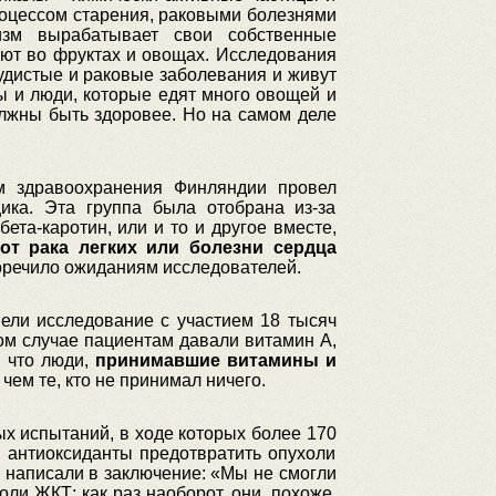
процессом старения, раковыми болезнями
изм вырабатывает свои собственные
вуют во фруктах и овощах. Исследования
удистые и раковые заболевания и живут
ы и люди, которые едят много овощей и
олжны быть здоровее. Но на самом деле
м здравоохранения Финляндии провел
ка. Эта группа была отобрана из-за
та-каротин, или и то и другое вместе,
от рака легких или болезни сердца
воречило ожиданиям исследователей.
ели исследование с участием 18 тысяч
том случае пациентам давали витамин А,
, что люди,
принимавшие витамины и
, чем те, кто не принимал ничего.
х испытаний, в ходе которых более 170
и антиоксиданты предотвратить опухоли
 написали в заключение: «Мы не смогли
ли ЖКТ; как раз наоборот, они, похоже,