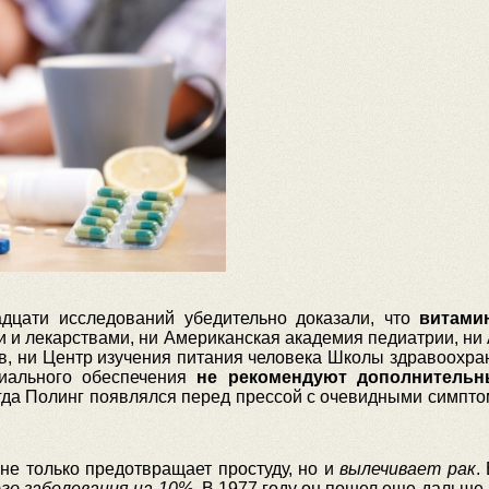
дцати исследований убедительно доказали, что
витами
и и лекарствами, ни Американская академия педиатрии, ни
в, ни Центр изучения питания человека Школы здравоохра
циального обеспечения
не рекомендуют дополнительн
огда Полинг появлялся перед прессой с очевидными симптом
не только предотвращает простуду, но и
вылечивает рак
.
о заболевания на 10%
. В 1977 году он пошел еще дальше