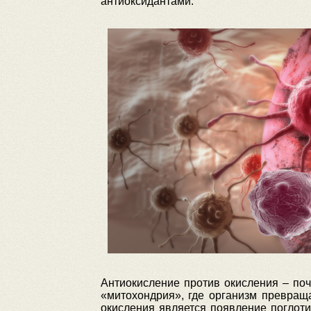
антиоксидантами.
Антиокисление против окисления – поч
«митохондрия», где организм превращ
окисления является появление поглот