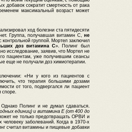
х добавок сократит смертность от рака
временем максимальный возраст может
лизировал ход болезни ста пятидесяти
нет. Группа, получавшая витамин С,
не
с контрольной группой. Мортел заключил
ьших доз витамина С
». Полинг был
но исследование, заявив, что Мортел не
 его пациентам, уже получившим сеансы
ные еще не получали доз химиотерапии.
ключении: «Ни у кого из пациентов с
ючить, что терапия большими дозами
мости от того, подвергался ли пациент
 споре.
. Однако Полинг и не думал сдаваться.
дных единиц) и витамина Е (от 400 до
может не только предотвращать ОРВИ и
 человеку заболеваний. Когда в 1970-х
линг считал витамины и пищевые добавки