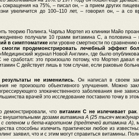
 сокращения на 75%, – писал он, – а прием других пищевы
зни увеличится до 100–110 лет, – говорил он, – а со 
ь теорию Полинга. Чарльз Мортел из клиники Майо проана
ежедневно получали 10 грамм витамина С, а половина – 
ий в симптоматике
или уровне смертности по сравнению 
 смогли продемонстрировать лечебный эффект бол
«Медицинский журнал Новой Англии», где было опубликова
С не сработал: это произошло потому, что Мортел давал
итамин С действует лишь в том случае, если раковые боль
:
результаты не изменились
. Он написал в своем за
ния не произошло объективного улучшения. Можно закл
грессирующего злокачественного заболевания вне зависи
ьшинства врачей это исследование поставило точку в этом
о демонстрировали, что
витамин С не излечивает рак
е с внушительными дозами
витамина А (25 тысяч междунаро
 с селеном и бета-каротином (предтечей витамина А)
, 
щества способны излечить практически любое из известных
инг заявил, что и с этим могут справиться витамины. По