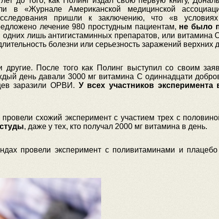
 лет до того, как Полинг издал свою первую книгу, Донал
али в «Журнале Американской медицинской ассоциа
сследования пришли к заключению, что «в условиях 
предложено лечение 980 простудным пациентам,
не было п
и одних лишь антигистаминных препаратов, или витамина 
длительность болезни или серьезность заражений верхних 
 другие. После того как Полинг выступил со своим зая
аждый день давали 3000 мг витамина С одиннадцати добро
цев заразили ОРВИ.
У всех участников эксперимента
 провели схожий эксперимент с участием трех с половино
остуды
, даже у тех, кто получал 2000 мг витамина в день.
андах провели эксперимент с поливитаминами и плацебо