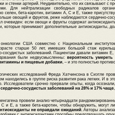
ки и стенки артерий. Неудивительно, что их связывают с 
иями. Для нейтрализации свободных радикалов орган
о селен, бета-каротин, витамин А, С и Е, также присутст
больше овощей и фруктов, реже наблюдаются сердечно-сос
л очевиден: если овощи и фрукты содержат антиоксидант
ди, которые принимают дополнительные антиоксиданты, д
 онкологии США совместно с Национальным институто
зрасте старше 50 лет, имевших большой стаж курильщи
-сосудистых заболеваний. Пациентам давали витамин Е, бе
ледования были недвусмысленны:
вероятность умереть 
л витамины и пищевые добавки
, – и это полностью проти
логических исследований Фреда Хатчинсона в Сиэтле пров
том находились в группе риска развития рака легких. И в э
го. Исследователи срочно прервали опыты, когда осознали
 сердечно-сосудистых заболеваний на 28% и 17% чаще
опенгагена провели анализ четырнадцати рандомизированны
С и Е, а также бета-каротин, чтобы обнаружить, могут л
антиоксиданты не оправдали ожиданий
. Авторы анализа
 добавки с антиоксидантами способны предотвращать опухо