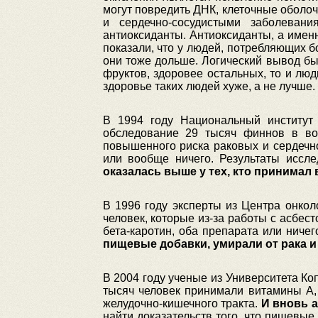
могут повредить ДНК, клеточные оболоч
и сердечно-сосудистыми заболеван
антиоксиданты. Антиоксиданты, а именн
показали, что у людей, потребляющих 
они тоже дольше. Логический вывод бы
фруктов, здоровее остальных, то и лю
здоровье таких людей хуже, а не лучше.
В 1994 году Национальный институт
обследование 29 тысяч финнов в во
повышенного риска раковых и сердечно
или вообще ничего. Результаты исс
оказалась выше у тех, кто принима
В 1996 году эксперты из Центра онко
человек, которые из-за работы с асбес
бета-каротин, оба препарата или ниче
пищевые добавки, умирали от рака и
В 2004 году ученые из Университета К
тысяч человек принимали витамины А, 
желудочно-кишечного тракта.
И вновь 
найти доказательств того, что пищевые