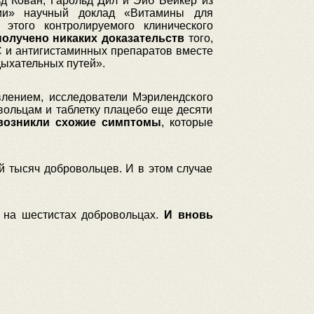
ьд Кован, Гарольд Дил и Эйб Бейкер из
ции» научный доклад «Витамины для
этого контролируемого клинического
олучено никаких доказательств
того,
С и антигистаминных препаратов вместе
дыхательных путей».
влением, исследователи Мэрилендского
вольцам и таблетку плацебо еще десяти
 возникли схожие симптомы
, которые
й тысяч добровольцев. И в этом случае
 на шестистах добровольцах.
И вновь