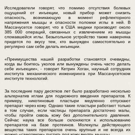
Исследователи говорят, что помимо отсутствия болевых
ощущений от инъекции, новый прибор может снизить
опасность, возникающую в момент рефлекторного
напряжения мышцы и опасности поломки иглы в ней. В
Массачусетсе говорят, что в США медики производят около
385 000 операций, связанных с извлечением из мышцы
сломавшейся иглы. Безыгольное устройство также наверняка
придется по вкусу тем, кто вынужден самостоятельно и
регулярно сам себе делать инъекции.
«Преимущества нашей разработки становятся очевидны,
когда вы боитесь уколов или вынуждены очень часто делать
себе инъекции», - говорит Кетрин Хоган, научный сотрудник
института механического инжениринга при Массачусетском
институте технологий.
За последние пару десятков лет было разработано несколько
альтернатив иглам для подкожного введения препаратов. К
примеру, никотиновые пластыри медленно отпускают
препарат через кожу. Однако такие пластыри работают только
в том случае, если частицы препарата достаточно малы,
чтобы пройти сквозь кожу без дополнительного давления.
Сейчас наука все больше склоняются к использованию
препаратов на базе протеинов. Молекулы действующего
вещества таких препаратов очень крупные и не всегда их
можно «самотеком» пустить под кожу внутрь мышцы.