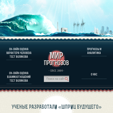
----
ОН-ЛАЙН ОЦЕНКА
ПРОГНОЗЫ И
О ПРОГРАММЕ
ХАРАКТЕРА ЧЕЛОВЕКА
АНАЛИТИКА
ТЕСТ ВОЛИКОВА
ОЦЕНКА ХАРАКТЕРA ЧЕЛОВЕКА
ОЦЕНКА ХАРАКТЕРА ВЫДАЮЩИХСЯ ЛИЧНОСТЕЙ
О ПРОГРАММЕ
· SINCE. 2004 ·
ОН-ЛАЙН ОЦЕНКА
О НАС
ТЕСТ НА СОВМЕСТИМОСТЬ ВОЛИКОВА
ВЗАИМООТНОШЕНИЙ
ПРОГНОЗЫ И АНАЛИТИКА
ТЕСТ ВОЛИКОВА
УЧЕНЫЕ РАЗРАБОТАЛИ «ШПРИЦ БУДУЩЕГО»