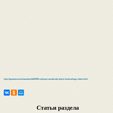
http://gazetavv.com/news/world/54705-uchenye-razrabotali-shpric-buduschego-video.html
Статьи раздела