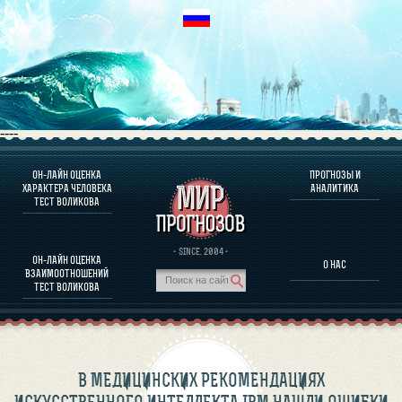
----
ОН-ЛАЙН ОЦЕНКА
ПРОГНОЗЫ И
О ПРОГРАММЕ
ХАРАКТЕРА ЧЕЛОВЕКА
АНАЛИТИКА
ТЕСТ ВОЛИКОВА
ОЦЕНКА ХАРАКТЕРA ЧЕЛОВЕКА
ОЦЕНКА ХАРАКТЕРА ВЫДАЮЩИХСЯ ЛИЧНОСТЕЙ
О ПРОГРАММЕ
· SINCE. 2004 ·
ОН-ЛАЙН ОЦЕНКА
О НАС
ТЕСТ НА СОВМЕСТИМОСТЬ ВОЛИКОВА
ВЗАИМООТНОШЕНИЙ
ПРОГНОЗЫ И АНАЛИТИКА
ТЕСТ ВОЛИКОВА
В МЕДИЦИНСКИХ РЕКОМЕНДАЦИЯХ