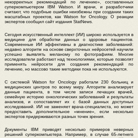
некорректных рекомендаций по лечению», составленных
суперкомпьютером IBM Watson. И врачи, и разработчики
считают, что подобные ошибки неизбежны при создании таких
масштабных проектов, как Watson for Oncology. О реакции
экспертов сообщил сайт издания StatNews.
Сегодня искусственный интеллект (ИИ) широко используется в
медицине для обработки данных о здоровье пациентов.
Современные ИИ эффективны в диагностике заболеваний:
недавно алгоритм на основе сверхточных нейросетей научили
успешно выявлять меланому по фотографиям. Многие
исследователи работают над технологиями, которые позволят
применять нейросети для создания рекомендаций по
лечению, но массово такие методики пока не используются.
С системой Watson for Oncology работали 230 больниц и
медицинских центров по всему миру. Алгоритм анализирует
данные пациента, в том числе записи лечащих врачей,
семейную историю онкологических заболеваний и результаты
анализов, и сопоставляет их с базой данных доступных
исследований. ИИ не заменяет врача-специалиста, но может
предоставить дополнительное «мнение», если несколько
экспертов придерживаются разных точек зрения.
Документы IBM приводят несколько примеров неверных
решений суперкомпьютера. Например, в случае 65-летнего