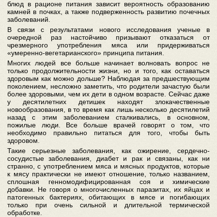
блюд в рационе питания зависит вероятность образованию
камней в почках, а также подверженность развитию почечных
заболеваний.
В связи с результатами нового исследования ученые в
очередной раз настойчиво призывают отказаться от
чрезмерного употребления мяса или придерживаться
«умеренно-вегетарианского» принципа питания.
Многих людей все больше начинает волновать вопрос не
только продолжительности жизни, но и того, как оставаться
здоровым как можно дольше? Наблюдая за предшествующим
поколением, несложно заметить, что родители зачастую были
более здоровыми, чем их дети в одном возрасте. Сейчас даже
у десятилетних детишек находят злокачественные
новообразования, в то время как лишь несколько десятилетий
назад с этим заболеванием сталкивались, в основном,
пожилые люди. Все больше врачей говорят о том, что
необходимо правильно питаться для того, чтобы быть
здоровом.
Такие серьезные заболевания, как ожирение, сердечно-
сосудистые заболевания, диабет и рак и связаны, как ни
странно, с употреблением мяса и мясных продуктов, которые
к мясу практически не имеют отношение, только названием,
сплошная генномодифицированная соя и химические
добавки. Не говоря о многочисленных паразитах, их яйцах и
патогенных бактериях, обитающих в мясе и погибающих
только при очень сильной и длительной термической
обработке.