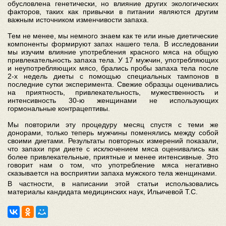
обусловлена генетически, но влияние других экологических
факторов, таких как привычки в питании являются другим
важным источником изменчивости запаха.
Тем не менее, мы немного знаем как те или иные диетические
компоненты формируют запах нашего тела. В исследовании
мы изучим влияние употребления красного мяса на общую
привлекательность запаха тела. У 17 мужчин, употребляющих
и неупотребляющих мясо, брались пробы запаха тела после
2-х недель диеты с помощью специальных тампонов в
последние сутки эксперимента. Свежие образцы оценивались
на приятность, привлекательность, мужественность и
интенсивность 30-ю женщинами не использующих
гормональные контрацептивы.
Мы повторили эту процедуру месяц спустя с теми же
донорами, только теперь мужчины поменялись между собой
своими диетами. Результаты повторных измерений показали,
что запахи при диете с исключением мяса оценивались как
более привлекательные, приятные и менее интенсивные. Это
говорит нам о том, что употребление мяса негативно
сказывается на восприятии запаха мужского тела женщинами.
В частности, в написании этой статьи использовались
материалы кандидата медицинских наук, Ильичевой Т.С.