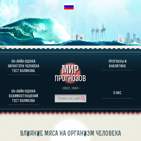
----
ОН-ЛАЙН ОЦЕНКА
ПРОГНОЗЫ И
О ПРОГРАММЕ
ХАРАКТЕРА ЧЕЛОВЕКА
АНАЛИТИКА
ТЕСТ ВОЛИКОВА
ОЦЕНКА ХАРАКТЕРA ЧЕЛОВЕКА
ОЦЕНКА ХАРАКТЕРА ВЫДАЮЩИХСЯ ЛИЧНОСТЕЙ
О ПРОГРАММЕ
· SINCE. 2004 ·
ОН-ЛАЙН ОЦЕНКА
О НАС
ТЕСТ НА СОВМЕСТИМОСТЬ ВОЛИКОВА
ВЗАИМООТНОШЕНИЙ
ПРОГНОЗЫ И АНАЛИТИКА
ТЕСТ ВОЛИКОВА
ВЛИЯНИЕ МЯСА НА ОРГАНИЗМ ЧЕЛОВЕКА