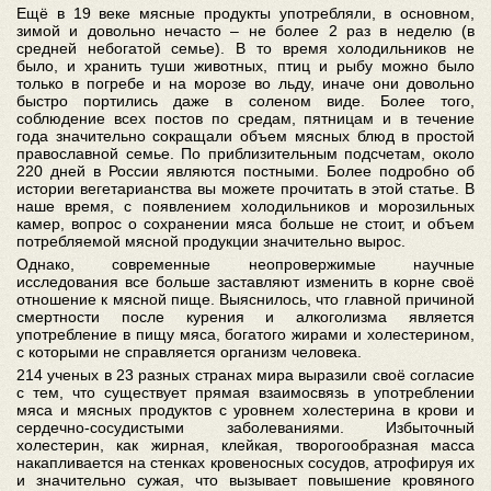
Ещё в 19 веке мясные продукты употребляли, в основном,
зимой и довольно нечасто – не более 2 раз в неделю (в
средней небогатой семье). В то время холодильников не
было, и хранить туши животных, птиц и рыбу можно было
только в погребе и на морозе во льду, иначе они довольно
быстро портились даже в соленом виде. Более того,
соблюдение всех постов по средам, пятницам и в течение
года значительно сокращали объем мясных блюд в простой
православной семье. По приблизительным подсчетам, около
220 дней в России являются постными. Более подробно об
истории вегетарианства вы можете прочитать в этой статье. В
наше время, с появлением холодильников и морозильных
камер, вопрос о сохранении мяса больше не стоит, и объем
потребляемой мясной продукции значительно вырос.
Однако, современные неопровержимые научные
исследования все больше заставляют изменить в корне своё
отношение к мясной пище. Выяснилось, что главной причиной
смертности после курения и алкоголизма является
употребление в пищу мяса, богатого жирами и холестерином,
с которыми не справляется организм человека.
214 ученых в 23 разных странах мира выразили своё согласие
с тем, что существует прямая взаимосвязь в употреблении
мяса и мясных продуктов с уровнем холестерина в крови и
сердечно-сосудистыми заболеваниями. Избыточный
холестерин, как жирная, клейкая, творогообразная масса
накапливается на стенках кровеносных сосудов, атрофируя их
и значительно сужая, что вызывает повышение кровяного