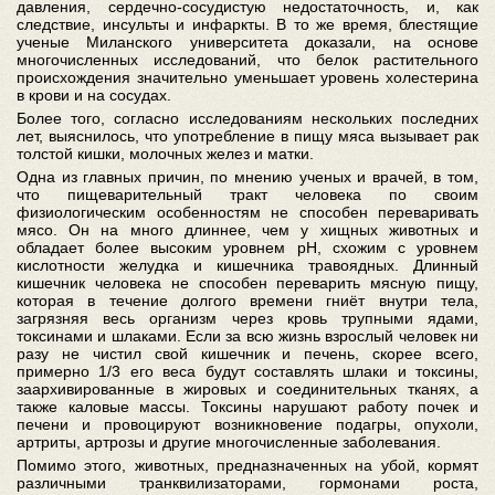
давления, сердечно-сосудистую недостаточность, и, как
следствие, инсульты и инфаркты. В то же время, блестящие
ученые Миланского университета доказали, на основе
многочисленных исследований, что белок растительного
происхождения значительно уменьшает уровень холестерина
в крови и на сосудах.
Более того, согласно исследованиям нескольких последних
лет, выяснилось, что употребление в пищу мяса вызывает рак
толстой кишки, молочных желез и матки.
Одна из главных причин, по мнению ученых и врачей, в том,
что пищеварительный тракт человека по своим
физиологическим особенностям не способен переваривать
мясо. Он на много длиннее, чем у хищных животных и
обладает более высоким уровнем рН, схожим с уровнем
кислотности желудка и кишечника травоядных. Длинный
кишечник человека не способен переварить мясную пищу,
которая в течение долгого времени гниёт внутри тела,
загрязняя весь организм через кровь трупными ядами,
токсинами и шлаками. Если за всю жизнь взрослый человек ни
разу не чистил свой кишечник и печень, скорее всего,
примерно 1/3 его веса будут составлять шлаки и токсины,
заархивированные в жировых и соединительных тканях, а
также каловые массы. Токсины нарушают работу почек и
печени и провоцируют возникновение подагры, опухоли,
артриты, артрозы и другие многочисленные заболевания.
Помимо этого, животных, предназначенных на убой, кормят
различными транквилизаторами, гормонами роста,