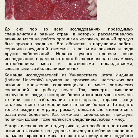
До сих пор во всех исследованиях, проводимых
специалистами разных стран, в которых рассматривалось
влияние мяса на работу организма человека, данный продукт
был признан вредным. Его обвиняли в нарушении работы
сердечно-сосудистой системы, в развитии раковых и ряда
других заболеваний. Недавно ученые провели новое
исследование, в рамках которого была выявлена связь между
потреблением мяса и негативными последствиями,
связанными с заболеваниями почек.
Команда исследователей из Университета штата Индиана
(Indiana University) изучала на протяжении нескольких лет
влияние множества содержащихся в мясе химических
соединений на работу почек. Так, эксперты выяснили
следующее: люди, в истории болезни которых уже отмечены
те или иные заболевания этого органа, гораздо чаще
сталкиваются с осложнениями в течении болезни. Те же, кто
только входит в «группу риска», обязательно столкнется с
развитием болезней. Как отмечают специалисты, приступы
почечной колики, тоже являются следствием любви к мясу.
Авторы исследования подчеркивают, что особенно негативное
влияние оказывает на здоровье почек употребление жареного
на масле красного мяса: от частоты присутствия подобных