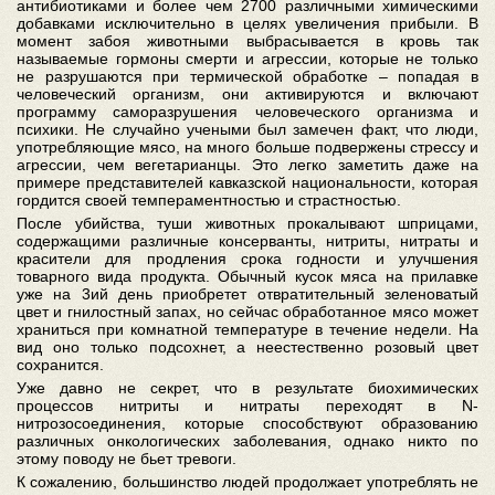
антибиотиками и более чем 2700 различными химическими
добавками исключительно в целях увеличения прибыли. В
момент забоя животными выбрасывается в кровь так
называемые гормоны смерти и агрессии, которые не только
не разрушаются при термической обработке – попадая в
человеческий организм, они активируются и включают
программу саморазрушения человеческого организма и
психики. Не случайно учеными был замечен факт, что люди,
употребляющие мясо, на много больше подвержены стрессу и
агрессии, чем вегетарианцы. Это легко заметить даже на
примере представителей кавказской национальности, которая
гордится своей темпераментностью и страстностью.
После убийства, туши животных прокалывают шприцами,
содержащими различные консерванты, нитриты, нитраты и
красители для продления срока годности и улучшения
товарного вида продукта. Обычный кусок мяса на прилавке
уже на 3ий день приобретет отвратительный зеленоватый
цвет и гнилостный запах, но сейчас обработанное мясо может
храниться при комнатной температуре в течение недели. На
вид оно только подсохнет, а неестественно розовый цвет
сохранится.
Уже давно не секрет, что в результате биохимических
процессов нитриты и нитраты переходят в N-
нитрозосоединения, которые способствуют образованию
различных онкологических заболевания, однако никто по
этому поводу не бьет тревоги.
К сожалению, большинство людей продолжает употреблять не