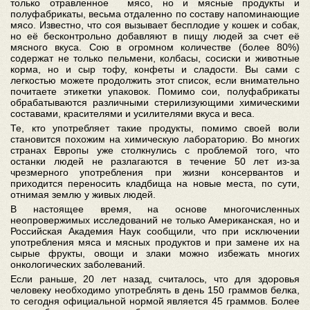
только отравленное мясо, но и мясные продукты и
полуфабрикаты, весьма отдаленно по составу напоминающие
мясо. Известно, что соя вызывает бесплодие у кошек и собак,
но её бесконтрольно добавляют в пищу людей за счет её
мясного вкуса. Сою в огромном количестве (более 80%)
содержат не только пельмени, колбасы, сосиски и животные
корма, но и сыр тофу, конфеты и сладости. Вы сами с
легкостью можете продолжить этот список, если внимательно
почитаете этикетки упаковок. Помимо сои, полуфабрикаты
обрабатываются различными стерилизующими химическими
составами, красителями и усилителями вкуса и веса.
Те, кто употребляет такие продукты, помимо своей воли
становится похожим на химическую лабораторию. Во многих
странах Европы уже столкнулись с проблемой того, что
останки людей не разлагаются в течение 50 лет из-за
чрезмерного употребления при жизни консервантов и
приходится переносить кладбища на новые места, по сути,
отнимая землю у живых людей.
В настоящее время, на основе многочисленных
неопровержимых исследований не только Американская, но и
Российская Академия Наук сообщили, что при исключении
употребления мяса и мясных продуктов и при замене их на
сырые фрукты, овощи и злаки можно избежать многих
онкологических заболеваний.
Если раньше, 20 лет назад, считалось, что для здоровья
человеку необходимо употреблять в день 150 граммов белка,
то сегодня официальной нормой является 45 граммов. Более