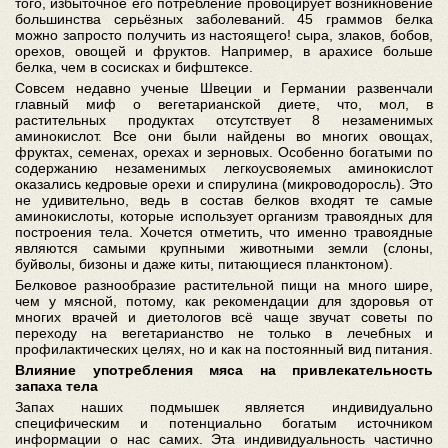
того, избыточное его потребление провоцирует возникновение
большинства серьёзных заболеваний. 45 граммов белка
можно запросто получить из настоящего! сыра, злаков, бобов,
орехов, овощей и фруктов. Например, в арахисе больше
белка, чем в сосисках и бифштексе.
Совсем недавно ученые Швеции и Германии развенчали
главный миф о вегетарианской диете, что, мол, в
растительных продуктах отсутствует 8 незаменимых
аминокислот. Все они были найдены во многих овощах,
фруктах, семенах, орехах и зерновых. Особенно богатыми по
содержанию незаменимых легкоусвояемых аминокислот
оказались кедровые орехи и спирулина (микроводоросль). Это
не удивительно, ведь в состав белков входят те самые
аминокислоты, которые использует организм травоядных для
построения тела. Хочется отметить, что именно травоядные
являются самыми крупными животными земли (слоны,
буйволы, бизоны и даже киты, питающиеся планктоном).
Белковое разнообразие растительной пищи на много шире,
чем у мясной, потому, как рекомендации для здоровья от
многих врачей и диетологов всё чаще звучат советы по
переходу на вегетарианство не только в лечебных и
профилактических целях, но и как на постоянный вид питания.
Влияние употребления мяса на привлекательность
запаха тела
Запах наших подмышек является индивидуально
специфическим и потенциально богатым источником
информации о нас самих. Эта индивидуальность частично